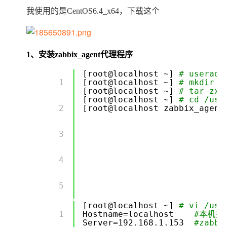
我使用的是CentOS6.4_x64，下载这个
1、安装zabbix_agent代理程序
[root@localhost ~]
# useradd
        1 

[root@localhost ~]
# mkdir /
[root@localhost ~]
# tar zxv
[root@localhost ~]
# cd /usr
        2 

[root@localhost zabbix_agent
        3 

        4 

        5 

[root@localhost ~]
# vi /usr
        1 

Hostname=localhost
#本机主
Server=192.168.1.153
#zabb