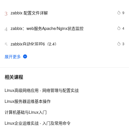
zabbix 配置文件详解
9
3
zabbix：web服务Apache/Nginx状态监控
4
4
zabbix自动化监控6（2.4）
3
5
zabbix配置jmx监控java应用
4
6
在 Alibaba Cloud Linux 上配置 Zabbix
11
7
相关课程
Linux高级网络应用 - 网络管理与配置实战
分布式监控平台—zabbix
5
8
Linux服务器运维基本操作
zabbix 客户端安装脚本
6
9
计算机基础与Linux入门
python对接API二次开发高级实战案例解析：Zabbix API
5
10
Linux企业运维实战 - 入门及常用命令
封装类实现获取认证密钥、所有主机组、所有主机、所有