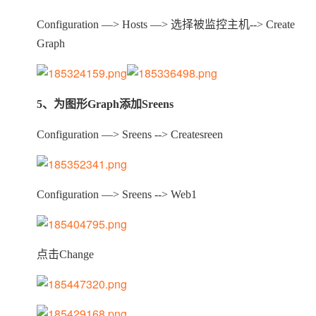
Configuration —> Hosts —>
选择被监控主机--> Create
Graph
5
、为图形Graph添加Sreens
Configuration —> Sreens --> Createsreen
Configuration —> Sreens --> Web1
点击Change