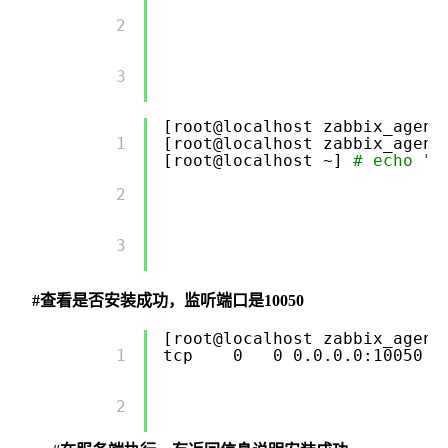
        2 

        3 

[root@localhost zabbix_agent
        1 

[root@localhost zabbix_agent
[root@localhost ~]
# echo "/
        2 

        3 

#
查看是否安装成功，监听端口是10050
[root@localhost zabbix_agent
        1 

tcp 0 0 0.0.0.0:10050 
        2 
