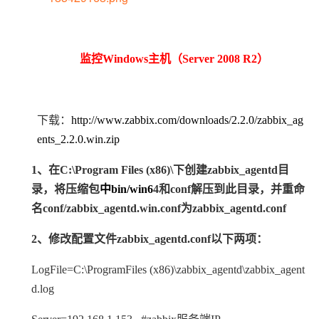
监控Windows主机（Server 2008 R2）
下载：
http://www.zabbix.com/downloads/2.2.0/zabbix_ag
ents_2.2.0.win.zip
1、
在C:\Program Files (x86)\下创建zabbix_agentd目
录，将压缩包
中bin/win6
4和conf解压到此目录，并重命
名conf/zabbix_agentd.win.conf为zabbix_agentd.conf
2、
修改配置文件zabbix_agentd.conf以下两项：
LogFile=C:\ProgramFiles (x86)\zabbix_
agentd\zabbix_agent
d.log