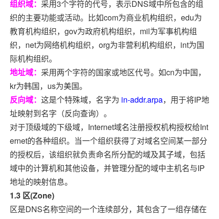
组织域：
采用3个字符的代号，表示DNS域中所包含的组
织的主要功能或活动。比如com为商业机构组织，edu为
教育机构组织，gov为政府机构组织，mil为军事机构组
织，net为网络机构组织，org为非营利机构组织，int为国
际机构组织。
地址域：
采用两个字符的国家或地区代号。如cn为中国，
kr为韩国，us为美国。
反向域：
这是个特殊域，名字为
in-addr.arpa
，用于将IP地
址映射到名字（反向查询）。
对于顶级域的下级域，Internet域名注册授权机构授权给Int
ernet的各种组织。当一个组织获得了对域名空间某一部分
的授权后，该组织就负责命名所分配的域及其子域，包括
域中的计算机和其他设备，并管理分配的域中主机名与IP
地址的映射信息。
1.3 区(Zone)
区是DNS名称空间的一个连续部分，其包含了一组存储在