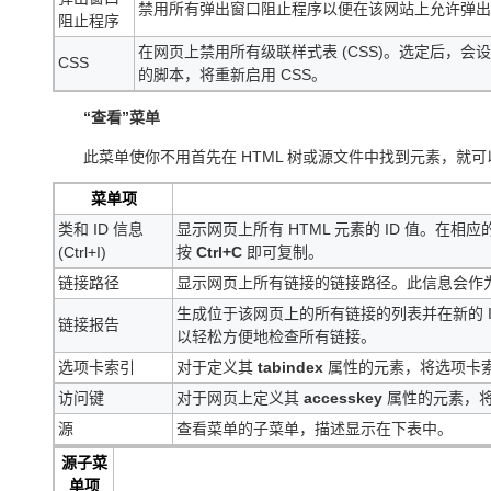
禁用所有弹出窗口阻止程序以便在该网站上允许弹出
阻止程序
在网页上禁用所有级联样式表 (CSS)。选定后，
CSS
的脚本，将重新启用 CSS。
“查看”菜单
此菜单使你不用首先在 HTML 树或源文件中找到元素，就可
菜单项
类和 ID 信息
显示网页上所有 HTML 元素的 ID 值。
(Ctrl+I)
按
Ctrl+C
即可复制。
链接路径
显示网页上所有链接的链接路径。此信息会作
生成位于该网页上的所有链接的列表并在新的 Inte
链接报告
以轻松方便地检查所有链接。
选项卡索引
对于定义其
tabindex
属性的元素，将选项卡
访问键
对于网页上定义其
accesskey
属性的元素，
源
查看菜单的子菜单，描述显示在下表中。
源子菜
单项