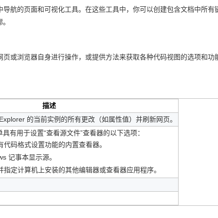
Deepseek-v4-pro
HappyHors
同享
万小智 AI 建站低至 15元/月
Qoder CN
AI 短剧/漫剧
云原生数据库 
快递物流查询
WordPress
成为服务伙
件中导航的页面和可视化工具。在这些工具中，你可以创建包含文档中所有
高校合作
点，立即开启云上创新
覆盖公网/内网、递归/权威、移动APP等全场景解析服务
送.CN域名，送备案服务码
基于千问大模型等，支持代码智能生成、研发智能问答
AI助力短剧
态智能体模型
旗舰 MoE 大模型，百万上下文与顶尖推理能力
图生视频，流
廓。
Ubuntu
服务生态伙伴
云工开物
企业应用
Works
Night Plan 支持 Qwen 3.8-Max
云原生大数据计算服务 MaxCompute
AI 办公
容器服务 Kub
NEW
GLM-5.2
Wan2.7-T
Red Hat
30+ 款产品免费体验
Data Agent 驱动的一站式 Data+AI 开发治理平台
夜间 5 折，Qwen/Meoo/TokenPlan 客户专享
面向分析的企业级SaaS模式云数据仓库
AI智能应用
提供一站式管
科研合作
视觉 Coding、空间感知、多模态思考等全面升级
1M上下文，专为长程任务能力而生
ERP
网页或浏览器自身进行操作，或提供方法来获取各种代码视图的选项和功
堂（旗舰版）
SUSE
智能客服
CRM
防护产品
2个月
自动承接线索
建站小程序
OA 办公系统
AI 应用构建
大模型原生
描述
力提升
财税管理
模板建站
Qoder
大模型服务平台百炼-应用模版
HOT
NEW
rnet Explorer 的当前实例的所有更改（如属性值）并刷新网页。
面向真实软件
个人版上线、团队版降价；千问3.8-Max首发发尝鲜
丰富多元化的应用模版和解决方案
400电话
定制建站
具有用于设置“查看源文件”查看器的以下选项：
万有无界
大模型服务平台百炼-智能体
方案
广告营销
模板小程序
有代码格式设置功能的内置查看器。
的模型效果
灵活可视化地构建企业级 Agent
ows 记事本显示源。
定制小程序
并指定计算机上安装的其他编辑器或查看器应用程序。
秒悟
人工智能平台 PAI
APP 开发
云端极速 AI 
新一代 AI 视频生成模型，深度适配广告营销等场景
AI Native 的算法工程平台，一站式完成建模、训练、推理服务部署
建站系统