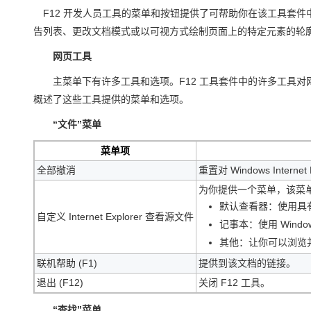
存储
天池大赛
Qwen3.7-Plus
云解析DNS
解决方案免费试用 新老
电子合同
F12 开发人员工具的菜单和按钮提供了可帮助你在该工具套
最高领取价值200元试用
能看、能想、能动手的多模
安全
网络与CDN
AI 算法大赛
告列表、更改文档模式或以可视方式绘制页面上的特定元素的轮
畅捷通
大数据开发治理平台 Data
AI 产品 免费试用
网络
安全
云开发大赛
网页工具
Qwen3-VL-Plus
Tableau 订阅
1亿+ 大模型 tokens 和 
可观测
入门学习赛
主菜单下有许多工具和选项。F12 工具套件中的许多工具对
中间件
AI空中课堂在线直播课
云防火墙
140+云产品 免费试用
概述了这些工具提供的菜单和选项。
上云与迁云
云原生的云上边界网络安全
产品新客免费试用，最长1
数据库
“文件”菜单
生态解决方案
大模型服务
企业出海
大模型ACA认证体验
大数据计算
菜单项
助力企业全员 AI 认知与能
行业生态解决方案
千问AI平台-Token Plan
政企业务
媒体服务
全部撤消
重置对 Windows Inte
开发者生态解决方案
为你提供一个菜单，该菜单
企业服务与云通信
千问AI平台-模型体验
AI 开发和 AI 应用解决
默认查看器：使用具
自定义 Internet Explorer 查看源文件
在线体验全尺寸、多种模态
记事本：使用 Wind
域名与网站
其他：让你可以浏览
Happy 系列大模型
终端用户计算
联机帮助 (F1)
提供到该文档的链接。
Serverless
退出 (F12)
关闭 F12 工具。
开发工具
“查找”菜单