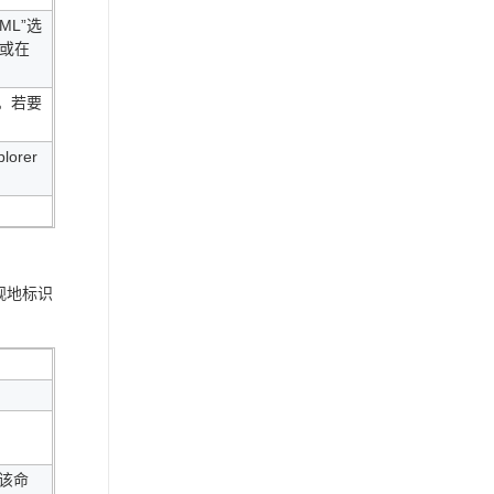
ML”选
，或在
令。若要
orer
观地标识
该命