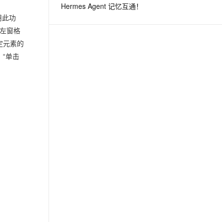
Hermes Agent 记忆互通！
用此功
息提取
与 AI 智能体进行实时音视频通话
，左窗格
从文本、图片、视频中提取结构化的属性信息
构建支持视频理解的 AI 音视频实时通话应用
定元素的
，“单击
t.diy 一步搞定创意建站
构建大模型应用的安全防护体系
通过自然语言交互简化开发流程,全栈开发支持
通过阿里云安全产品对 AI 应用进行安全防护