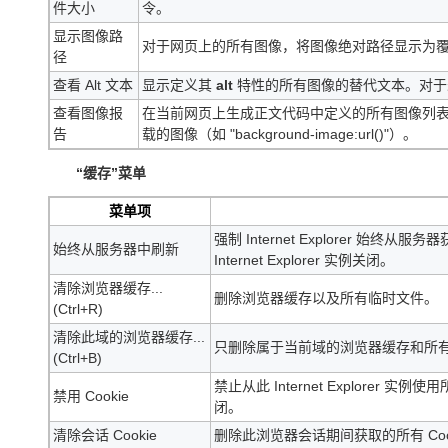
件大小
令。
显示图像路
对于网页上的所有图像，将图像绝对路径显示为
径
查看 Alt 文本
显示定义其
alt
特性的所有图像的替代文本。对
查看图像报
在当前网页上生成正文代码中定义的所有图像列表，并在新
告
载的图像（如 "background-image:url()"）。
“缓存”菜单
菜单项
强制 Internet Explorer
始终从服务器中刷新
Internet Explorer 实例关闭。
清除浏览器缓存...
删除浏览器缓存以及所有临时文件。
(Ctrl+R)
清除此域的浏览器缓存...
只删除属于当前域的浏览器缓存和所
(Ctrl+B)
禁止从此 Internet Explorer 实例
禁用 Cookie
闭。
清除会话 Cookie
删除此浏览器会话期间获取的所有 Coo