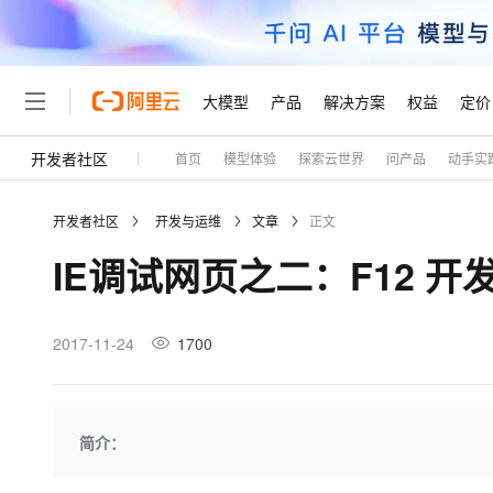
大模型
产品
解决方案
权益
定价
开发者社区
首页
模型体验
探索云世界
问产品
动手实
大模型
产品
解决方案
权益
定价
云市场
伙伴
服务
了解阿里云
精选产品
精选解决方案
普惠上云
产品定价
精选商城
成为销售伙伴
售前咨询
为什么选择阿里云
千问AI平台
开发者社区
开发与运维
文章
正文
了解云产品的定价详情
大模型服务平台百炼
千问办公，解锁你的工作
普惠上云 官方力荐
分销伙伴
在线服务
网站建设
什么是云计算
大
IE调试网页之二：F12 开发
大模型服务与应用平台
企业级Agent产品，直接
云服务器38元/年起，超
咨询伙伴
多端小程序
技术领先
云上成本管理
售后服务
轻量应用服务器
Agency Agents：拥
官方推荐返现计划
大模型
精选产品
精选解决方案
Salesforce 国际版订阅
稳定可靠
管理和优化成本
推荐新用户得奖励，单订单
销售伙伴合作计划
2017-11-24
1700
自助服务
友盟天域
安全合规
人工智能与机器学习
AI
文本生成
云数据库 RDS
HappyHorse 打造一
云工开物
无影生态合作计划
在线服务
观测云
分析师报告
高校专属算力普惠，学生认
计算
互联网应用开发
Qwen3.8-Max
HOT
Salesforce On Alibaba C
工单服务
Tuya 物联网平台阿里云
研究报告与白皮书
人工智能平台 PAI
快速拥有专属 OpenClaw
简介：
大模
Consulting Partner 合
大数据
容器
智能体时代全能旗舰模型
免费试用
短信专区
一站式AI开发、训练和推
蓝凌 OA
AI 大模型销售与服务生
现代化应用