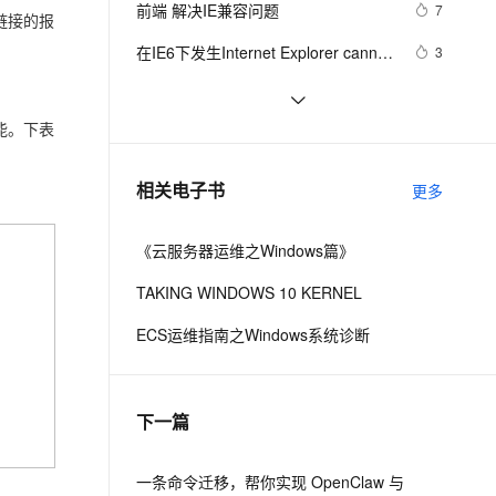
安全
前端 解决IE兼容问题
我要投诉
e-1.1-I2V
Cosyvoice-V3-Flash
7
PolarDB
上云场景组合购
Milvus 弹性伸缩功能新增节
伴
链接的报
漫剧创作，剧本、分镜、视频高效生成
100%兼容MySQL、PostgreSQL，兼容Oracle，支持集中和分布式
覆盖90%+业务场景，专享组合折扣价
点支持范围
畅自然，细节丰富
高表现力语音合成大模型，语音克隆听感自然
VPN
在IE6下发生Internet Explorer cannot 
3
open the Internet site错误
ernetes 版 ACK
云聚AI 严选权益
AI 原生数据库服务发布
SSL 证书
[转]兼容IE5的width方法
457
2V
Fun-ASR
，一键激活高效办公新体验
理容器应用的 K8s 服务
精选AI产品，从模型到应用全链提效
Agent 数据网关
文戏情感细腻自然，动作戏激烈拳拳到肉，实现更强表演能力
支持中英文自由切换，具备更强的噪声鲁棒性
堡垒机
能。下表
python3操作注册表设置/取消IE代理
6
AI 用量加速计划
云原生数据库 PolarDB
防火墙
、识别商机，让客服更高效、服务更出色。
ie firefox status和坐标小问题
新老同享，达量后返
Agentic Database 发布
626
相关电子书
更多
主机安全
应用
《云服务器运维之Windows篇》
千问办公
NEW
AI 应用及服务市场
的智能体编程平台
一站式AI生产力平台
TAKING WINDOWS 10 KERNEL
AI 应用
伶鹊
ECS运维指南之Windows系统诊断
企业级人与Agent协作平台，接入和调度多个数字员工
智能客服平台，对话机器人、对话分析、智能外呼
大模型
大模型服务平台百炼 - 全妙
自然语言处理
下一篇
应用创作平台
多模态内容创作工具，已接入 DeepSeek
数据标注
机器学习
一条命令迁移，帮你实现 OpenClaw 与