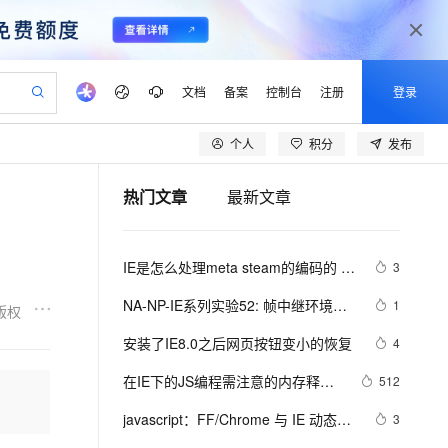
文档
备案
控制台
注册
登录
个人
积分
发布
验
作计划
器
AI 活动
专业服务
服务伙伴合作计划
开发者社区
加入我们
产品动态
服务平台百炼
阿里云 OPC 创新助力计划
热门文章
最新文章
一站式生成采购清单，支持单品或批量购买
io：打造专属 AI 语音助手
S产品伙伴计划（繁花）
峰会
CS
造的大模型服务与应用开发平台
一句话生成原生可编辑精美 PPT 文稿
AI 生产力先锋
Al MaaS 服务伙伴赋能合作
域名
博文
Careers
至高可申请百万元
Qwen3.8-Max 模型上线
开启高性价比 AI 编程新体验
弹性可伸缩的云计算服务
Qwen-Audio-3.0-Realtime 端到端实时语音角色扮演
输入一句话想法, 轻松生成专业的 PPT
先锋实践拓展 AI 生产力的边界
Token 补贴，五大权
计划
海大会
伙伴信用分合作计划
商标
问答
社会招聘
IE是怎么处理meta steam的编码的 
3
益加速 OPC 成功
eek-V4-Pro
SS
一键部署幻兽帕鲁游戏服务器
飞天发布时刻
HOT
Open Search 向量检索版支
划
备案
电子书
校园招聘
&amp;&amp; 那100+个xss
pSeek-V4-Pro
视频创作，一键激活电商全链路生产力
稳定、安全、高性价比、高性能的云存储服务
一键购买专属联机服务器，轻松开启游戏
所见，即是所愿
持视频检索 Pipeline 功能
更多支持
NA-NP-IE系列实验52: 帧中继环境下
1
版权
划
公司注册
镜像站
视频生成
语音识别与合成
NBMA 模式
专属 QwenPaw
漫剧工坊：一站式动画创作平台
AI 实训营
HOT
应用身份服务 (IDaaS)
安装了IE8.0之后网页按钮变小的恢复
4
合作伙伴培训与认证
划
上云迁移
站生成，高效打造优质广告素材
全接入的云上超级电脑
从聊天伙伴进化为能主动干活的本地数字员工
快速生产连贯的高质量长漫剧
从基础到进阶，Agent 创客手把手教你
OpenClaw 管理能力上线
lScope
我要反馈
e-1.1-T2V
Qwen3-TTS-Flash
在IE下的JS编程需注意的内存释放
512
查询合作伙伴
n Alibaba Cloud ISV 合作
代维服务
建企业门户网站
10 分钟搭建微信、支付宝小程序
MaxCompute MaxFrame 提
问题
畅细腻的高质量视频
离线语音合成大模型，多语言方言自适应，低延迟高稳定
创新加速
javascript：FF/Chrome 与 IE 动态加
ope
登录合作伙伴管理后台
3
我要建议
站，无忧落地极速上线
以可视化方式快速构建移动和 PC 门户网站
国内短信简单易用，安全可靠，秒级触达，全球覆盖200+国家和地区。
高效部署网站，快速应用到小程序
供自动弹性内存功能
载元素的区别