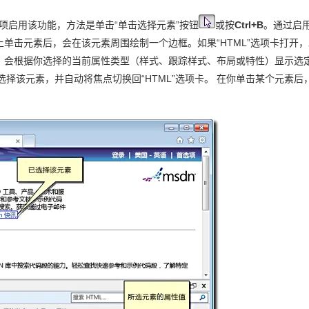
项启用该功能，方法是单击“单击选择元素”按钮
或按
Ctrl+B
。通过启
AI 应用
10分钟微调：让0.6B模型媲美235B模
多模态数据信
单击元素后，会在该元素周围绘制一个边框。如果“HTML”选项卡打开
型
依托云原生高可用架构,实现Dify私有化部署
）会根据你选择的当前属性类型（样式、跟踪样式、布局或特性）显示选
用1%尺寸在特定领域达到大模型90%以上效果
选择该元素，并自动将焦点切换回“HTML”选项卡。 在你单击某个元素后
一个 AI 助手
超强辅助，Bol
即刻拥有 DeepSeek-R1 满血版
在企业官网、通讯软件中为客户提供 AI 客服
多种方案随心选，轻松解锁专属 DeepSeek