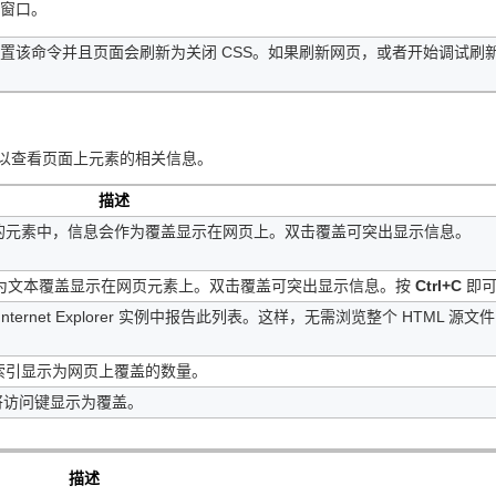
窗口。
会设置该命令并且页面会刷新为关闭 CSS。如果刷新网页，或者开始调试刷
以查看页面上元素的相关信息。
描述
在相应的元素中，信息会作为覆盖显示在网页上。双击覆盖可突出显示信息。
为文本覆盖显示在网页元素上。双击覆盖可突出显示信息。按
Ctrl+C
即
rnet Explorer 实例中报告此列表。这样，无需浏览整个 HTML 源文
索引显示为网页上覆盖的数量。
将访问键显示为覆盖。
描述