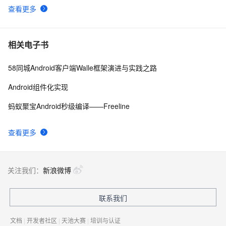
查看更多
Android4: Write Storage权限问题
510
9
Android系统如何管理自己内存的？
669
10
相关电子书
58同城Android客户端Walle框架演进与实践之路
Android组件化实现
蚂蚁聚宝Android秒级编译——Freeline
查看更多
关注我们：
新浪微博
联系我们
文档
|
开发者社区
|
天池大赛
|
培训与认证