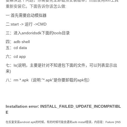
要解决这个问题，你需要完全卸载预安装版本，然后使用adb工具
重新安装它。下面告诉你该怎么做:
一
:
首先需要启动模拟器
二
:start ->
运行
->CMD
三：进入
andoridsdk
下面的
tools
目录
四：
adb shell
五：
cd data
六：
cd app
七：
ls(
说明，主要是针对不知道包下面的文件，可以列表显示出
来
)
八：
rm *.apk
（说明
:"*.apk"
是你要卸载的
apk
包）
Installation error: INSTALL_FAILED_UPDATE_INCOMPATIBL
E
在反复安装android apk的时候，有的时候可能会遇到adb install错误，内容是：Failure [INS