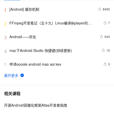
[Android] 缓存机制
8490
1
FFmpeg开发笔记（五十九）Linux编译ijkplayer的
7
2
Android平台so库
Android——优化
644
3
mac下Android Studio 快捷键(持续更新)
15
4
申请google android map api key
3
5
Android 中文API （68） —— BluetoothClass.Service
651
6
4.2、Android Studio压缩你的代码和资源
606
7
相关课程
开源Android容器化框架Atlas开发者指南
【Android  学习】小知识Notification的新旧用法
594
8