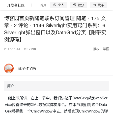
开发者社区
个人
积分
发布
首页
模型体验
探索云世界
问产品
动手实
博客园首页新随笔联系订阅管理 随笔 - 175 文
章 - 2 评论 - 1146 Silverlight实用窍门系列：6.
Silverlight弹出窗口以及DataGrid分页【附带实
例源码】
大模型
产品
解决方案
权益
定价
云市场
伙伴
服务
了解阿里云
产品动态
精
精选解决方案
普
产
精
成
售
为
AI
价
数
成
企
天
AI
配
基
产
阿
市
创
专
服
开
加
千问AI平台
大模型
阿里云 OPC
选
惠
品
选
为
前
什
特
格
据
为
业
池
场
置
础
品
里
场
新
业
务
发
入
2017-11-14
2790
版权
举报
创新助力计
睿译宝，AI翻译排版一
千问官方 MaaS 平台
Qwen Audio：打
一句话生成原生可编辑精美 PPT 文稿
为企业打
Agency Agents：拥有专属领域专家
NEW
NEW
Qwen3.8-
产
上
定
商
销
咨
么
惠
计
与
产
增
大
景
报
软
伙
云
活
加
服
伙
者
我
划
上传文档即自动完成翻译和格式还原
Max 模型上
Qwen-Audio-3.0-Realtime 端到端实时语音角色扮演
输入一句话想法, 轻松生成专业的 PPT
多领域专家智能体,一键组建 AI 虚拟交付团队
品
云
价
城
售
询
选
算
API
品
值
赛
体
价
件
伴
认
动
速
务
伴
社
们
线
至高可申
智
伙
择
器
伙
服
验
器
合
证
合
区
橘子红了呐
GLM-5.2：长任务时代开源旗舰模型
即刻拥有 DeepSeek-V4-Pro
一键部署幻兽
HappyHorse 打造一站式影视创作平台
HOT
大模型
启
精选产品
精选解决方案
大
普
在
域
云
2026
上
请百万元
数
伴
阿
伴
务
作
作
真正可用的 1M 上下文,一次完成代码全链路开发
Open
轻松解锁专属 DeepSeek-V4-Pro
一键购买专属联机服务器，轻松开启游戏
可视化编排打通从文字构思到成片全链路闭环
了解云产品的定价详情
AI
模
惠
线
名
服
阿里
云
据
AI
网
AI
Windows
域
Careers
Token 补
里
计
计
Search 向量
普
自助选配和估算价格
一站式生成采
人工智能与机器学习
AI
型
上
服
与
务
云峰
场
集
Coding
站
算
名
分
产
企
大
博
云
Hermes Agent，打造自进化智能体
5 分钟轻松部署专属 
划
高效搭建 AI 智能体与工作流应用
划
漫剧工坊：一站式动画创作平台
贴，五大
检索版支持
简介：
HOT
惠
服
云
务
网
器
会
景
宝塔
社
建
法
文本
图
语
智能编程，一键
销
品
业
模
文
云
视频检索
自主进化，持久记忆，越用越聪明
从聊天伙伴进化为能主动干活的本地数字员工
通过阿里云百炼高效搭建AI应用,助力高效开发
快速生产连贯的高质量长漫剧
权
手
权益加速
计算
互联网应用开发
务
官
站
ECS
组
Linux
商
会
设
大
伙
生
支
型
生成
片
音
Pipeline 功
益
阿里
阿
Al
上
价
机
平
方
合
标
招
提供智能易用的域名
安全可靠、弹性
继上节所讲，在上一节中，我们讲述了DataGrid绑定webSer
OPC 成
赛
问
AI
伴
态
持
认
能
售
快速拥有专属 OpenClaw
Claude Code + GStack 打造工程团队
和
低代码高效构建企业门户网站
识
10 分钟搭建微信、支付宝小程序
云
里
MaaS
三
CentOS
至高享 1亿+免费 tok
大数据
台
力
购
容器
成
多
什
格
聘
答
电
集
计
证
vice传输过来的XML数据实体类集合。在本节我们将这个Data
功
MaaS
云
服务
让AI从“聊天伙伴”进化为能干活的“数字员工”
要
安装技能 GStack，拥有专属 AI 工程团队
以可视化方式快速构建移动和 PC 门户网站
备
高效部署网站，快速应用到小程序
后
视
别
百
荐
端
么
云
千
对
覆盖90
咨
本
优
商
成
划
Docker
应用身份服
Grid移动到一个ChildWindow中去。然后实现ChildWindow的弹
产品
中
伙伴
素
案
校
阿
现代化应用
炼
小
是
开
电
问
象
Qwen3.8-
Kimi-
云服务器38元/年起，超