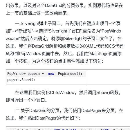
存储
服
频
与
询
全
营
认
管
势
务 (IDaaS)
伙伴
企
赋能
园
里
程
云
发
子
出效果。以及对这个DataGrid的分页效果。实例源代码也是在
大
大
存
云
Max
K3
伙
专
部
务
生
销
合
证
JAVA
理
身
公
OpenClaw
计划
出
合作
招
模
云
安全
序
计
大
书
官
模
储
聚
网络与CDN
大模型服务与应用平台
伴
家
HOT
NEW
认
上一节的基础上做一些改动而来。
中
从图文生成到
成
成
份
司
型
管理能力上
（繁
海
聘
OPC
算
赛
方
型
OSS
AI
技
全
证
推动算力普惠，释放
心
自
伙
实
注
线
花）
大
Salesforce
镜
创
网络
轻
推
严
一.Silverlight弹出子窗口。首先我们右键点击项目-->“添
安全
术
大
稳定、安全、高
能
AI
助
智能体时代全能旗舰模型
Kimi 最新旗舰模
管理和优化成本
伴
名
册
会
国际版订
技
入
像
销
新
模
训
量
荐
选
产
服
多元化、高性能、安
环
广
加”-->“新建项”-->选择“Silverlight子窗口”,重命名为“PopWindo
服
弹
信
认
型
阅
术
MaxCompute
门
站
助
可观测
练
应
返
售
权
HappyHorse-
Qwen3-
品
务
无
中间件
境
告
上
务
性
云
用
证
w.xaml”然后点击确定。就添加Silverlight的子窗口文件了。在
领
MaxFrame 提
学
力
营
用
现
益
1.1-
TTS-
数
生
影
伙
创
云
计
栖
分
友
先
供自动弹性内
习
计
Qwen3.7-
Deepseek-
上云与迁云
企
操
这里，我们将DataGrid解析和绑定数据的XAML代码和CS代码
服
计
T2V
Flash
字
态
云
精选AI
数据库
在
作
短
迁
伴
我
算
大
合
盟
存功能
赛
划
Plus
v4-
业
作
务
划
证
伙
电
线
转移到PopWindow页面中去。然后，我们在MainPage页面添
信
移
图文、视频一
合
会
作
天
稳
合
信
要
pro
企业出海
增
至高百万元 Token
系
器
书
伴
脑
AI
推荐新用户得奖励，单订单
服
大数据计算
让文字生成流
离线语音
作
计
域
定
加一个按钮。为这个按钮的点击事件添加以下语句：
作
Milvus 弹性
息
反
值
统
管
用
快速构建应用程序和网站，
OCR
代
务
随时随地安全接
能看、能想、能动手的多模
活
AI
最
计
划
可
伸缩功能新
Token
产
服
政企业务
计
公
馈
云
理
量
文字
维
旗舰 MoE 大模型
媒体服务
动
观
建
划
靠
佳
WordPress
PopWindow popwin = 
new
PopWindow();
增节点支持
Plan
品
务
工
云
工
服
加
识别
服
划
短
告
全
测
站
范围
实
HappyHorse-
Cosyvoi
popwin.Show();
模
生
台
单
数
开
务
速
务
信
更
我
企业服务与云通信
云
景
云
安
0 代码专业建
Ubuntu
Qwen3-
1.1-
V3-
型
态
发
服
践
据
物
（原
计
服
要
存
全
无
多
官
VL-
GLM-
I2V
Flash
订
伙
AI 原生数据
票
在这里我们实例化ChildWindow，然后调用Show()函数，
务
库
SSL
划
Tuya
务
高校专属算力普惠，学生认
建
储
域名与网站
合
Red
影
网
AI
企
支
Plus
5.2
安
阅
伴
库服务发布
查
魔
RDS
证
物联
云
新老同享
议
即可弹出一个小窗口。
合
规
国内短信简单易
Hat
生
公
短
短
业
持
计
工
Agent 数据
验
全
书）
网平
搭
全托管，含MySQL、Postgr
上
图生视频，流
高表现力
作
终端用户计算
态
告
剧/
信
划
作
网关
成
我
二.关于DataGrid的分页，我们使用DataPager来分页。在
免
视觉 Coding、空间感
1M上下文，专为长
台阿
分
SUSE
实现全站HTTPS，
春
云
计
合
ModelSco
漫
天
专
台
NEW
合
要
里云
析
人
长
晚
健
费
原
划
Serverless
这里，我们贴出DataPager的代码如下：
作
剧
气
区
作
云原生数据
Qwen3.8-Max 
投
版
师
工
Qoder
康
生
计
试
VPN
魔搭
AI助力短剧
Wan2.7-
Fun-
预
建
伙
库 PolarDB
云
诉
数
报
智
状
数
开发工具
面向真实软件的智能
划
服