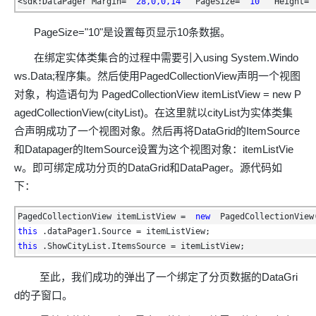
ModelScope
<sdk:DataPager Margin=
"28,0,0,14"
PageSize=
"10"
Height=
用
T2V
ASR
报
蓝
千
伴
Agentic
上
站
据
告
能
态
据
SSL
务
AI
查
凌
问
培
Database 发
奥
库
平
Salesforce
小
Qoder
库
证
迁移与运维管理
实
办
PageSize="10"是设置每页显示10条数据。
询
解
OA
研
办
训
布
运
合
文戏情感细腻
支持中英
台
On
CN
PolarDB
高
书
践
程
公
决
究
公，
与
之
作
PAI
Alibaba
专有云
基于千问大模型等，
100%兼容MyS
校
在绑定实体类集合的过程中需要引入using System.Windo
快
序
电
AI智能应用
方
报
限
认
旅
计
堡
Cloud
创
大
递
合
子
ws.Data;程序集。然后使用PagedCollectionView声明一个视图
案
告
时
证
模
划
垒
Consulting
新
一站式AI开发、训练和推
云
容
物
智
合
云
免
型
作
大
AI
大模
与
限
机
对象，构造语句为 PagedCollectionView itemListView = new P
Partner 合
中
原
器
流
能
同
查
栖
费
云
白
量
模
模
应
型原
作计划
心
云
生
服
agedCollectionView(cityList)。在这里就以cityList为实体类集
查
客
询
战
试
网
防
皮
积
板
云
解
型
用
生应
大
务
畅
询
服
合声明成功了一个视图对象。然后再将DataGrid的ItemSource
合
略
用
络
火
书
AI
分
建
工
析
数
Kubernetes
服
构
用
捷
作
参
自动承接线索
新
合
墙
大
加
和Datapager的ItemSource设置为这个视图对象：itemListVie
站
开
DNS
据
版
通
务
建
伙
考
老
作
模
倍
物
企
w。即可绑定成功分页的DataGrid和DataPager。源代码如
计
ACK
覆盖公网/内网、递归/权威
主
Qoder
千
伴
同
定
计
型
NEW
Tableau
算
业
提供一站式管理容
下：
云
AI
机
问
HOT
享
制
划
科
销
你的AI工作搭子，
订阅
大
服
登
应
上
安
办
活
建
研
售
最高领取价值200元试用
千
大
数
务
录
的
Salesforce
全
公
用
面向真实软件
PagedCollectionView itemListView = 
new
PagedCollectionView
站
合
与
万
动
AI空
问
模
据
MaxCompute
合
中
On
NEW
作
this
.dataPager1.Source = itemListView;
AI
服
小
中课
AI
型
开
面向分析的企业级Sa
作
国
模
Alibaba
万
this
.ShowCityList.ItemsSource = itemListView;
产
务
智
堂在
平
服
AI
发
AI
伙
板
Cloud ISV
有
一站式A
品
生
AI
线直
台-
务
ERP
生
治
看
应
伴
小
合作计划
无
免
态
至此，我们成功的弹出了一个绑定了分页数据的DataGri
建
播课
Token
平
产
理
见
管
程
用
界
伶
费
合
站
CRM
堂
Plan
台
力
d的子窗口。
平
新
理
序
鹊
试
作
及
低
（旗
百
NEW
先
台
成
力
后