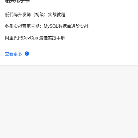
相关电子书
事件委派
低代码开发师（初级）实战教程
[转贴]Silverlight Socket 实现收发信息
708
8
冬季实战营第三期：MySQL数据库进阶实战
勒索软件指向Flash与Silverlight漏洞
2
9
阿里巴巴DevOps 最佳实践手册
SilverLight：布局（3）StackPanel 对象
3
10
查看更多