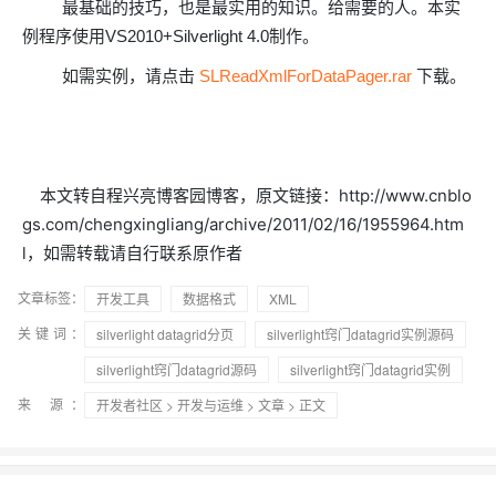
OA
企业级人与Ag
用
计
至
舰
炼-
最基础的技巧，也是最实用的知识。给需要的人。本实
服
锋
DataWorks
量
定
为
台
办
智能客服
划
15
1亿+ 大模型 tokens 和 
版）
应
个人版上线、团队版降价；千
务
先锋实践拓展 
例程序使用VS2010+Silverlight 4.0制作。
制
Data Agent 驱动的一站式
服
公
秒
元/
用
金
小
市
系
悟
大
务
140+云
月
模
融
千
如需实例，请点击
SLReadXmlForDataPager.rar
下载。
飞
云
程
场
生
统
模
产
版
伙
送.CN域名，送备案
模
问
天
防
序
型
态
云端极速 AI 
品
力
AI
丰富多元化的应用模
发
伴
火
财
服
免
Night
解
时
平
APP
布
墙
税
务
费
Plan
刻
AI
台-
大
开发
时
决
云原生的云上边界网络安全
管
平
试
支
应
模
模
刻
本文转自程兴亮博客园博客，原文链接：http://www.cnblo
方
理
服
台
客
用
建
持
用
型
型
所见，即是所
案
务
百
gs.com/chengxingliang/archive/2011/02/16/1955964.htm
户
站
Qwen
产品新客免费试用，最长1
体
服
400
生
炼
案
大
系
3.8-
l
验
务
，如需转载请自行联系原作者
电
AI
态
-
例
模
统
大
Max
平
话
实
伙
全
型
模
台
文章标签：
行
NEW
开发工具
数据格式
XML
在线体验全尺寸、多种模态
训
伴
妙
型
百
业
广
夜间 5 折，Qwen/Me
营
自
关键词：
silverlight datagrid分页
silverlight窍门datagrid实例源码
多模态内
ACA
炼-
生
告
Happy
从基础到进阶，
然
认
智
态
营
系
silverlight窍门datagrid源码
silverlight窍门datagrid实例
语
证
能
解
销
列
言
来 源：
开发者社区
>
开发与运维
>
文章
> 正文
体
体
决
大
处
验
方
模
灵活可视化地构建企业级
理
案
助力企业全员 AI 认知与能
型
人
新一代 AI 视频生成模型
数
开