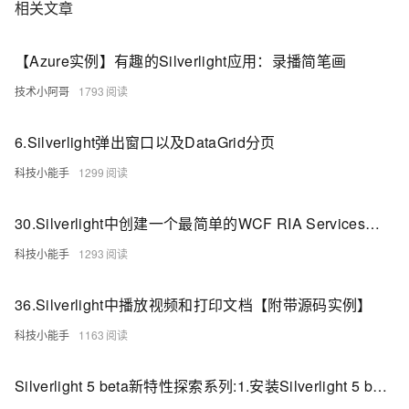
工
相关文章
据
发
智
标
者
能
注
生
平
【Azure实例】有趣的Silverlight应用：录播简笔画
态
台
机
解
技术小阿哥
1793
PAI
器
决
学
AI Native 的
方
习
6.Silverlight弹出窗口以及DataGrid分页
案
科技小能手
1299
AI
大模型解决方
开
案
发
30.Silverlight中创建一个最简单的WCF RIA Services访问数据库实例
和
快
10
多
与
AI
科技小能手
1293
速
分
模
AI
应
部
钟
态
智
用
署
微
数
能
36.Silverlight中播放视频和打印文档【附带源码实例】
解
Dify，
调：
据
体
决
科技小能手
1163
高
让
信
进
方
效
0.6B
息
行
案
搭
模
提
实
Silverlight 5 beta新特性探索系列:1.安装Silverlight 5 beta环境以及OOB模式下Silverlight 5 多窗口支持
建
型
取
时