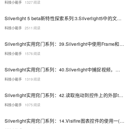
AI
媲
音
从文本、图片
科技小能手
1327
应
美
视
用
235B
频
超
Silverlight 5 beta新特性探索系列:3.Silverlight5中的文字增进控制【附带实例源码】
模
通
强
依托云原生高可用架构,实现
型
话
辅
科技小能手
2511
10
助，
用1%尺寸在特定领
构建支持
分
Bolt.diy
钟
即
一
构
Silverlight实用窍门系列：39.Silverlight中使用Frame和Page控件制作导航【附带实例源码】
在
刻
步
建
聊
拥
搞
大
科技小能手
1576
天
有
定
模
系
DeepSeek-
创
型
Silverlight实用窍门系列：40.Silverlight中捕捉视频，截图保存到本地
统
R1
意
应
中
满
建
用
科技小能手
1319
增
血
站
的
加
版
安
通过自然语言
一
全
多种方案随心选，轻松解
Silverlight实用窍门系列：42.读取拖动到控件上的外部txt和jpg文件，多外部文件的拖动
个
防
AI
护
科技小能手
1075
助
体
手
系
Silverlight实用窍门系列：14.Visifire图表控件的使用一(图表的创建和基础使用)
在企业官网、通讯软件中为客
通过阿里