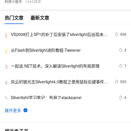
科技小能手
1444
热门文章
最新文章
VS2008打上SP1的补丁后安装了silverlight后出现未将
556
1
对象引用设置到对象实例的解决办法
从Flash到Silverlight进阶教程-Tweener
3
2
一起谈.NET技术，深入解读Silverlight的布局原理
7
3
风云的银光志Silverlight4.0教程之使用鼠标右键事件和
520
4
滚轮事件
Silverlight学习笔记：布局之stackpanel
4
5
Silverlight中鼠标事件的js开发
4
6
Silverlight 结合ArcGis 在地图画面上显示名称+ 点选图层
4
7