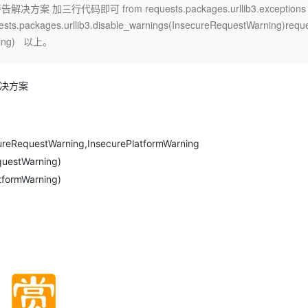
Deepseek-v4-pro
HappyHors
告解决方案 加三行代码即可 from requests.packages.urllib3.exceptions 
同享
万小智 AI 建站低至 15元/月
Qoder CN
AI 短剧/漫剧
云原生数据库 
快递物流查询
WordPress
成为服务伙
高校合作
sts.packages.urllib3.disable_warnings(InsecureRequestWarning)requ
点，立即开启云上创新
覆盖公网/内网、递归/权威、移动APP等全场景解析服务
送.CN域名，送备案服务码
基于千问大模型等，支持代码智能生成、研发智能问答
AI助力短剧
态智能体模型
旗舰 MoE 大模型，百万上下文与顶尖推理能力
图生视频，流
Ubuntu
arning) 以上。
服务生态伙伴
云工开物
企业应用
Works
Night Plan 支持 Qwen 3.8-Max
云原生大数据计算服务 MaxCompute
AI 办公
容器服务 Kub
NEW
GLM-5.2
Wan2.7-T
Red Hat
30+ 款产品免费体验
Data Agent 驱动的一站式 Data+AI 开发治理平台
夜间 5 折，Qwen/Meoo/TokenPlan 客户专享
面向分析的企业级SaaS模式云数据仓库
AI智能应用
提供一站式管
科研合作
视觉 Coding、空间感知、多模态思考等全面升级
1M上下文，专为长程任务能力而生
ERP
告解决方案
堂（旗舰版）
SUSE
智能客服
CRM
防护产品
2个月
自动承接线索
建站小程序
OA 办公系统
AI 应用构建
大模型原生
cureRequestWarning,InsecurePlatformWarning
力提升
财税管理
模板建站
Qoder
大模型服务平台百炼-应用模版
questWarning)
HOT
NEW
面向真实软件
个人版上线、团队版降价；千问3.8-Max首发发尝鲜
丰富多元化的应用模版和解决方案
tformWarning)
400电话
定制建站
万有无界
大模型服务平台百炼-智能体
方案
广告营销
模板小程序
的模型效果
灵活可视化地构建企业级 Agent
定制小程序
秒悟
人工智能平台 PAI
APP 开发
云端极速 AI 
新一代 AI 视频生成模型，深度适配广告营销等场景
AI Native 的算法工程平台，一站式完成建模、训练、推理服务部署
建站系统