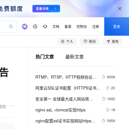
文档
备案
控制台
注册
登录
个人
积分
发布
验
作计划
器
AI 活动
专业服务
服务伙伴合作计划
开发者社区
加入我们
产品动态
服务平台百炼
阿里云 OPC 创新助力计划
热门文章
最新文章
一站式生成采购清单，支持单品或批量购买
io：打造专属 AI 语音助手
S产品伙伴计划（繁花）
峰会
CS
造的大模型服务与应用开发平台
一句话生成原生可编辑精美 PPT 文稿
AI 生产力先锋
Al MaaS 服务伙伴赋能合作
域名
博文
Careers
至高可申请百万元
Qwen3.8-Max 模型上线
警告
开启高性价比 AI 编程新体验
弹性可伸缩的云计算服务
Qwen-Audio-3.0-Realtime 端到端实时语音角色扮演
输入一句话想法, 轻松生成专业的 PPT
先锋实践拓展 AI 生产力的边界
Token 补贴，五大权
计划
海大会
伙伴信用分合作计划
商标
问答
社会招聘
RTMP、RTSP、HTTP视频协议详
6006
益加速 OPC 成功
eek-V4-Pro
SS
一键部署幻兽帕鲁游戏服务器
飞天发布时刻
HOT
Open Search 向量检索版支
划
备案
电子书
校园招聘
解（附：直播流地址、播放软件）
pSeek-V4-Pro
视频创作，一键激活电商全链路生产力
稳定、安全、高性价比、高性能的云存储服务
一键购买专属联机服务器，轻松开启游戏
所见，即是所愿
持视频检索 Pipeline 功能
更多支持
阿里云SSL证书配置（HTTPS证书配
20
划
公司注册
镜像站
视频生成
语音识别与合成
置）
专属 QwenPaw
漫剧工坊：一站式动画创作平台
AI 实训营
HOT
应用身份服务 (IDaaS)
安全第一 全球最大成人网站将全
1692
合作伙伴培训与认证
划
上云迁移
站生成，高效打造优质广告素材
全接入的云上超级电脑
从聊天伙伴进化为能主动干活的本地数字员工
快速生产连贯的高质量长漫剧
从基础到进阶，Agent 创客手把手教你
OpenClaw 管理能力上线
面采用HTTPS加密
版权
lScope
我要反馈
e-1.1-T2V
Qwen3-TTS-Flash
nginx ssL +tomcat实现https
18
查询合作伙伴
n Alibaba Cloud ISV 合作
代维服务
建企业门户网站
10 分钟搭建微信、支付宝小程序
MaxCompute MaxFrame 提
畅细腻的高质量视频
离线语音合成大模型，多语言方言自适应，低延迟高稳定
创新加速
nginx配置ssl证书实现网站https访
ope
登录合作伙伴管理后台
5959
我要建议
站，无忧落地极速上线
以可视化方式快速构建移动和 PC 门户网站
国内短信简单易用，安全可靠，秒级触达，全球覆盖200+国家和地区。
高效部署网站，快速应用到小程序
供自动弹性内存功能
问(免费ssl证书申请)