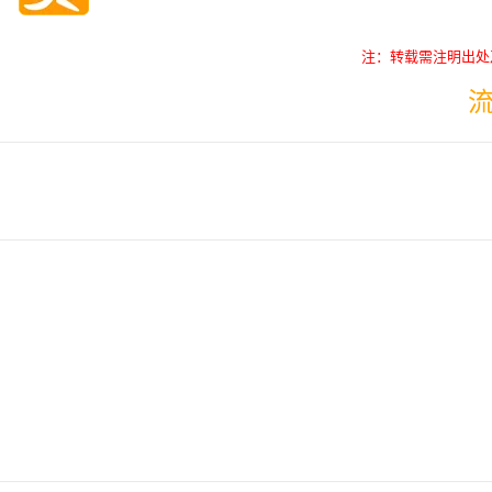
注：转载需注明出处
AI 应用
10分钟微调：让0.6B模型媲美235B模
多模态数据信
型
依托云原生高可用架构,实现Dify私有化部署
用1%尺寸在特定领域达到大模型90%以上效果
一个 AI 助手
超强辅助，Bol
即刻拥有 DeepSeek-R1 满血版
在企业官网、通讯软件中为客户提供 AI 客服
多种方案随心选，轻松解锁专属 DeepSeek