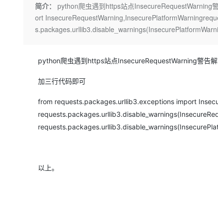
存储
天池大赛
Qwen3.7-Plus
简介：
python爬虫遇到https站点InsecureRequestWarning警
云解析DNS
解决方案免费试用 新老
电子合同
ort InsecureRequestWarning,InsecurePlatformWarningreque
最高领取价值200元试用
能看、能想、能动手的多模
安全
网络与CDN
AI 算法大赛
畅捷通
s.packages.urllib3.disable_warnings(InsecurePlatformW
大数据开发治理平台 Data
AI 产品 免费试用
网络
安全
云开发大赛
Qwen3-VL-Plus
Tableau 订阅
1亿+ 大模型 tokens 和 
可观测
入门学习赛
中间件
python爬虫遇到https站点InsecureRequestWarning警
AI空中课堂在线直播课
云防火墙
140+云产品 免费试用
上云与迁云
云原生的云上边界网络安全
产品新客免费试用，最长1
数据库
加三行代码即可
生态解决方案
大模型服务
企业出海
大模型ACA认证体验
大数据计算
from requests.packages.urllib3.exceptions import Inse
助力企业全员 AI 认知与能
行业生态解决方案
千问AI平台-Token Plan
requests.packages.urllib3.disable_warnings(InsecureRe
政企业务
媒体服务
requests.packages.urllib3.disable_warnings(InsecurePla
开发者生态解决方案
企业服务与云通信
千问AI平台-模型体验
AI 开发和 AI 应用解决
在线体验全尺寸、多种模态
域名与网站
以上。
Happy 系列大模型
终端用户计算
Serverless
开发工具