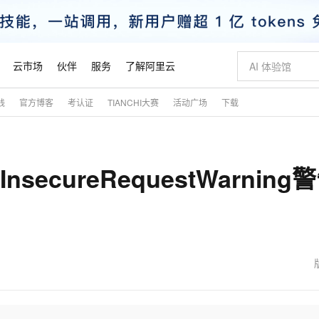
云市场
伙伴
服务
了解阿里云
践
官方博客
考认证
TIANCHI大赛
活动广场
下载
AI 特惠
数据与 API
成为产品伙伴
企业增值服务
最佳实践
价格计算器
AI 场景体
基础软件
产品伙伴合
阿里云认证
市场活动
配置报价
大模型
自助选配和估算价格
新方式
睿译宝，AI翻译排版一步到位
智启 AI 普惠权益
产品生态集成认证中心
企业支持计划
云上春晚
域名与网站
千问官方 MaaS 平台，为开发者和 Agent 而生，新用户赠送 1 亿 + tokens 额度
Qwen Aud
AI Coding
阿里云Maa
2026 阿里云
云服务器 E
为企业打
数据集
Windows
大模型认证
模型
NEW
NEW
nsecureRequestWarning
交付可用成果
值低价云产品抢先购
上传文档即自动完成翻译和格式还原
至高享 1亿+免费 tokens，加速 Al 应用落地
提供智能易用的域名与建站服务
智能编程，一键
安全可靠、
产品生态伙伴
专家技术服务
云上奥运之旅
弹性计算合作
阿里云中企出
手机三要素
宝塔 Linux
全部认证
价格优势
有专属领域专家
GLM-5.2：长任务时代开源旗舰模型
阿里云 OPC 创新助力计划
千问大模型
即刻拥有 DeepS
AI 电商营销
对象存储 O
大模型
产品生态伙伴工作台
企业增值服务台
云栖战略参考
云存储合作计
云栖大会
身份实名认证
CentOS
训练营
推动算力普惠，释放技术红利
最高返9万
多领域专家智能体,一键组建 AI 虚拟交付团队
快速构建应用程序和网站，即刻迈出上云第一步
至高百万元 Token 补贴，加速一人公司成长
多元化、高性能、安全可靠的大模型服务
真正可用的 1M 上下文,一次完成代码全链路开发
轻松解锁专属 Dee
从图文生成到
云上的中国
数据库合作计
活动全景
短信
Docker
图片和
站式影视创作平台
Hermes Agent，打造自进化智能体
Token Plan 模型订阅计划
数字证书管理服务（原SSL证书）
5 分钟轻松部署
AI 广告创作
无影云电脑
企业成长
NEW
信息公告
看见新力量
云网络合作计
OCR 文字识别
JAVA
证享300元代金券
可视化编排打通从文字构思到成片全链路闭环
全托管，含MySQL、PostgreSQL、SQL Server、MariaDB多引擎
自主进化，持久记忆，越用越聪明
Qwen3.8-Max 首发尝鲜，限时加量 10 倍，夜间低至2折
实现全站HTTPS，呈现可信的WEB访问
图文、视频一
随时随地安
魔搭 Mode
Kimi-K3
HappyHors
NEW
loud
服务实践
官网公告
金融模力时刻
Salesforce O
版
发票查验
全能环境
Claude Code + GStack 打造工程团队
千问办公，限时限量积分加倍
Qoder
低代码高效构
AI 建站
短信服务
型
NEW
作计划
Kimi 最新旗舰模型，长程编程与推理利器
让文字生成流
计划
创新中心
魔搭 ModelSc
健康状态
理服务
让AI从“聊天伙伴”进化为能干活的“数字员工”
安装技能 GStack，拥有专属 AI 工程团队
你的AI工作搭子，覆盖日常办公高频场景
面向真实软件的智能体编程平台
0 代码专业建
客户案例
天气预报查询
操作系统
态合作计划