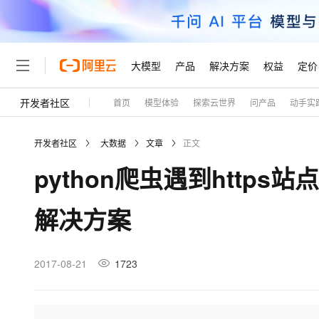
大模型
产品
解决方案
权益
定价
开发者社区
首页
模型体验
探索云世界
问产品
动手实
大模型
产品
解决方案
权益
定价
云市场
伙伴
服务
了解阿里云
精选产品
精选解决方案
普惠上云
产品定价
精选商城
成为销售伙伴
售前咨询
为什么选择阿里云
千问AI平台
开发者社区
大数据
文章
正文
了解云产品的定价详情
大模型服务平台百炼
千问办公，解锁你的工作
普惠上云 官方力荐
分销伙伴
在线服务
网站建设
什么是云计算
大
python爬虫遇到https站点I
大模型服务与应用平台
企业级Agent产品，直接
云服务器38元/年起，超
咨询伙伴
多端小程序
技术领先
云上成本管理
售后服务
轻量应用服务器
Agency Agents：拥
官方推荐返现计划
大模型
精选产品
精选解决方案
Salesforce 国际版订阅
稳定可靠
解决方案
管理和优化成本
推荐新用户得奖励，单订单
销售伙伴合作计划
自助服务
友盟天域
安全合规
人工智能与机器学习
AI
文本生成
云数据库 RDS
HappyHorse 打造一
云工开物
无影生态合作计划
在线服务
观测云
分析师报告
高校专属算力普惠，学生认
计算
互联网应用开发
2017-08-21
1723
Qwen3.8-Max
HOT
Salesforce On Alibaba C
工单服务
Tuya 物联网平台阿里云
研究报告与白皮书
人工智能平台 PAI
快速拥有专属 OpenClaw
大模
Consulting Partner 合
大数据
容器
智能体时代全能旗舰模型
免费试用
短信专区
一站式AI开发、训练和推
蓝凌 OA
AI 大模型销售与服务生
现代化应用