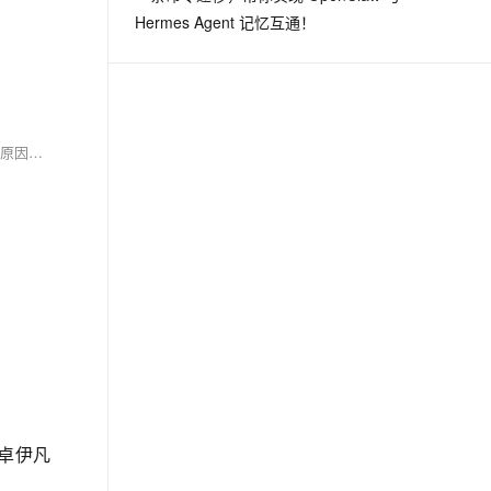
Hermes Agent 记忆互通！
当你安装OpenCV时，命令行停在Building wheel for opencv-python (PEP 517) ... -似乎卡住了。这并非程序假死，而是其编译耗时巨大。本文将揭示原因，并提供优化安装体验的实用方法。
雅草卓伊凡