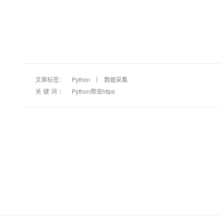
大模型解决方案
迁移与运维管理
快速部署 Dify，高效搭建 
专有云
10 分钟在聊天系统中增加
文章标签：
Python
数据采集
关键词：
Python爬虫https