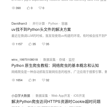
390
0
0
Davidham3
|
并行计算
Python
容器
uv找不到Python头文件的解决方案
1157
35
35
winx_19970108018
|
数据采集
存储
监控
Python 原生爬虫教程：网络爬虫的基本概念和认知
1654
31
32
小白学大数据
|
数据采集
Web App开发
iOS开发
解决Python爬虫访问HTTPS资源时Cookie超时问题