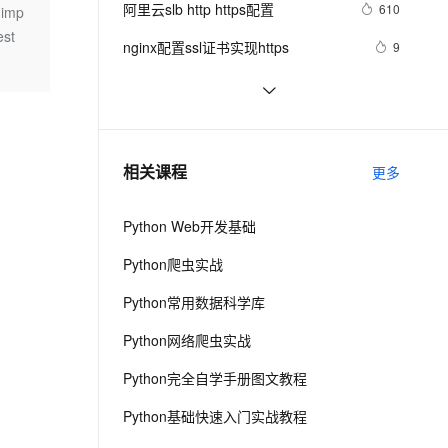
安全
阿里云slb http https配置
我要投诉
e-1.1-I2V
Cosyvoice-V3-Flash
610
imp
PolarDB
上云场景组合购
Milvus 弹性伸缩功能新增节
伴
est
漫剧创作，剧本、分镜、视频高效生成
100%兼容MySQL、PostgreSQL，兼容Oracle，支持集中和分布式
覆盖90%+业务场景，专享组合折扣价
点支持范围
畅自然，细节丰富
高表现力语音合成大模型，语音克隆听感自然
VPN
nginx配置ssl证书实现https
9
ernetes 版 ACK
云聚AI 严选权益
AI 原生数据库服务发布
SSL 证书
GrayLog使用HTTP JSONPath方式
12
2V
Fun-ASR
，一键激活高效办公新体验
理容器应用的 K8s 服务
精选AI产品，从模型到应用全链提效
Agent 数据网关
调用微步在线云API识别威胁IP
文戏情感细腻自然，动作戏激烈拳拳到肉，实现更强表演能力
支持中英文自由切换，具备更强的噪声鲁棒性
堡垒机
企业级Nginx实战-配置Https单向认
3
AI 用量加速计划
云原生数据库 PolarDB
证、双向认证
防火墙
、识别商机，让客服更高效、服务更出色。
Jmeter系列（21）- 详解 HTTP 
新老同享，达量后返
Agentic Database 发布
4
相关课程
更多
Request 
主机安全
应用
Python Web开发基础
千问办公
NEW
AI 应用及服务市场
的智能体编程平台
一站式AI生产力平台
Python爬虫实战
AI 应用
伶鹊
Python常用数据科学库
企业级人与Agent协作平台，接入和调度多个数字员工
智能客服平台，对话机器人、对话分析、智能外呼
大模型
Python网络爬虫实战
大模型服务平台百炼 - 全妙
自然语言处理
Python完全自学手册图文教程
应用创作平台
多模态内容创作工具，已接入 DeepSeek
数据标注
Python基础快速入门实战教程
机器学习