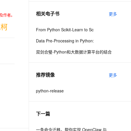
相关电子书
更多
及作者。
息提取
与 AI 智能体进行实时音视频通话
从文本、图片、视频中提取结构化的属性信息
构建支持视频理解的 AI 音视频实时通话应用
流柯
From Python Scikit-Learn to Sc
t.diy 一步搞定创意建站
构建大模型应用的安全防护体系
Data Pre-Processing in Python:
通过自然语言交互简化开发流程,全栈开发支持
通过阿里云安全产品对 AI 应用进行安全防护
双剑合璧-Python和大数据计算平台的结合
推荐镜像
更多
python-release
下一篇
一条命令迁移，帮你实现 OpenClaw 与