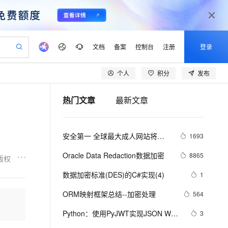
文档
备案
控制台
注册
登录
个人
积分
发布
验
作计划
器
AI 活动
专业服务
服务伙伴合作计划
开发者社区
加入我们
产品动态
服务平台百炼
阿里云 OPC 创新助力计划
热门文章
最新文章
一站式生成采购清单，支持单品或批量购买
可编辑精美 PPT 文稿
S产品伙伴计划（繁花）
峰会
CS
造的大模型服务与应用开发平台
Agency Agents：拥有专属领域专家
AI 生产力先锋
Al MaaS 服务伙伴赋能合作
域名
博文
Careers
至高可申请百万元
Qwen3.8-Max 模型上线
 轻松生成专业的 PPT
开启高性价比 AI 编程新体验
弹性可伸缩的云计算服务
先锋实践拓展 AI 生产力的边界
多领域专家智能体,一键组建 AI 虚拟交付团队
Token 补贴，五大权
计划
海大会
伙伴信用分合作计划
商标
问答
社会招聘
安全第一 全球最大成人网站将全
1693
益加速 OPC 成功
帕鲁游戏服务器
SS
HappyHorse 打造一站式影视创作平台
飞天发布时刻
HOT
Open Search 向量检索版支
划
备案
电子书
校园招聘
面采用HTTPS加密
联机服务器，轻松开启游戏
视频创作，一键激活电商全链路生产力
稳定、安全、高性价比、高性能的云存储服务
所见，即是所愿
持视频检索 Pipeline 功能
可视化编排打通从文字构思到成片全链路闭环
更多支持
Oracle Data Redaction数据加密
8865
版权
划
公司注册
镜像站
视频生成
语音识别与合成
 智能体与工作流应用
漫剧工坊：一站式动画创作平台
AI 实训营
应用身份服务 (IDaaS)
数据加密标准(DES)的C#实现(4)
1
合作伙伴培训与认证
划
上云迁移
站生成，高效打造优质广告素材
全接入的云上超级电脑
通过阿里云百炼高效搭建AI应用,助力高效开发
快速生产连贯的高质量长漫剧
从基础到进阶，Agent 创客手把手教你
OpenClaw 管理能力上线
lScope
我要反馈
e-1.1-T2V
Qwen3-TTS-Flash
ORM映射框架总结--加密处理
564
查询合作伙伴
n Alibaba Cloud ISV 合作
代维服务
建企业门户网站
10 分钟搭建微信、支付宝小程序
MaxCompute MaxFrame 提
畅细腻的高质量视频
离线语音合成大模型，多语言方言自适应，低延迟高稳定
创新加速
Python：使用PyJWT实现JSON Web 
ope
登录合作伙伴管理后台
3
我要建议
站，无忧落地极速上线
以可视化方式快速构建移动和 PC 门户网站
国内短信简单易用，安全可靠，秒级触达，全球覆盖200+国家和地区。
高效部署网站，快速应用到小程序
供自动弹性内存功能
Tokens加密解密