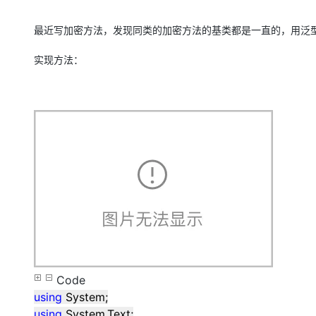
存储
天池大赛
Qwen3.7-Plus
云解析DNS
解决方案免费试用 新老
电子合同
最高领取价值200元试用
能看、能想、能动手的多模
安全
网络与CDN
最近写加密方法，发现同类的加密方法的基类都是一直的，用泛
AI 算法大赛
畅捷通
大数据开发治理平台 Data
AI 产品 免费试用
网络
安全
云开发大赛
实现方法：
Qwen3-VL-Plus
Tableau 订阅
1亿+ 大模型 tokens 和 
可观测
入门学习赛
中间件
AI空中课堂在线直播课
云防火墙
140+云产品 免费试用
上云与迁云
云原生的云上边界网络安全
产品新客免费试用，最长1
数据库
生态解决方案
大模型服务
企业出海
大模型ACA认证体验
大数据计算
助力企业全员 AI 认知与能
行业生态解决方案
千问AI平台-Token Plan
政企业务
媒体服务
开发者生态解决方案
企业服务与云通信
千问AI平台-模型体验
AI 开发和 AI 应用解决
在线体验全尺寸、多种模态
域名与网站
Happy 系列大模型
终端用户计算
Code
Serverless
using
System;
using
System.Text;
开发工具