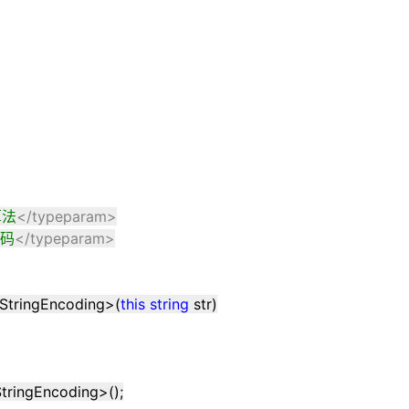
AI 应用
10分钟微调：让0.6B模型媲美235B模
多模态数据信
型
依托云原生高可用架构,实现Dify私有化部署
用1%尺寸在特定领域达到大模型90%以上效果
一个 AI 助手
超强辅助，Bol
即刻拥有 DeepSeek-R1 满血版
在企业官网、通讯软件中为客户提供 AI 客服
多种方案随心选，轻松解锁专属 DeepSeek
算法
</typeparam>
码
</typeparam>
 StringEncoding
>
(
this
string
str)
StringEncoding
>
();