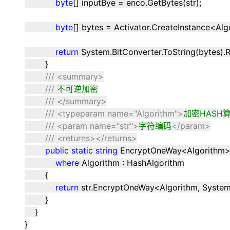
byte
[] inputBye
=
enco.GetBytes(str);
byte
[] bytes
=
Activator.CreateInstance
<
Alg
return
System.BitConverter.ToString(bytes).
}
///
<summary>
///
不可逆加密
///
</summary>
///
<typeparam name="Algorithm">
加密HASH
///
<param name="str">
字符编码
</param>
///
<returns></returns>
public
static
string
EncryptOneWay
<
Algorithm
where
Algorithm : HashAlgorithm
{
return
str.EncryptOneWay
<
Algorithm, Syste
}
}
}