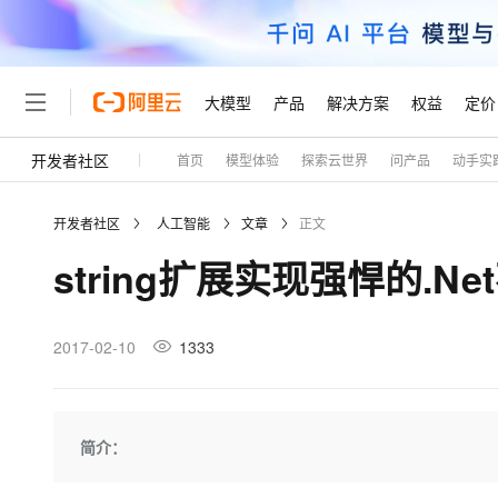
大模型
产品
解决方案
权益
定价
开发者社区
首页
模型体验
探索云世界
问产品
动手实
大模型
产品
解决方案
权益
定价
云市场
伙伴
服务
了解阿里云
精选产品
精选解决方案
普惠上云
产品定价
精选商城
成为销售伙伴
售前咨询
为什么选择阿里云
千问AI平台
开发者社区
人工智能
文章
正文
了解云产品的定价详情
大模型服务平台百炼
睿译宝，AI翻译排版一
普惠上云 官方力荐
分销伙伴
在线服务
网站建设
什么是云计算
大
string扩展实现强悍的.N
大模型服务与应用平台
上传文档即自动完成翻译和
云服务器38元/年起，超
咨询伙伴
多端小程序
技术领先
云上成本管理
售后服务
轻量应用服务器
GLM-5.2：长任务时代
官方推荐返现计划
大模型
精选产品
精选解决方案
Salesforce 国际版订阅
稳定可靠
管理和优化成本
推荐新用户得奖励，单订单
销售伙伴合作计划
2017-02-10
1333
自助服务
友盟天域
安全合规
人工智能与机器学习
AI
文本生成
云数据库 RDS
Hermes Agent，打造
云工开物
无影生态合作计划
在线服务
观测云
分析师报告
自主进化，持久记忆，越用
高校专属算力普惠，学生认
计算
互联网应用开发
Qwen3.8-Max
HOT
Salesforce On Alibaba C
工单服务
Tuya 物联网平台阿里云
研究报告与白皮书
人工智能平台 PAI
快速拥有专属 OpenClaw
简介：
大模
Consulting Partner 合
大数据
容器
智能体时代全能旗舰模型
免费试用
短信专区
一站式AI开发、训练和推
蓝凌 OA
AI 大模型销售与服务生
现代化应用