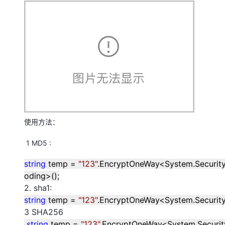
使用方法：
1 MD5 :
string
temp
=
"
123
"
.EncryptOneWay
<
System.Securit
oding
>
();
2. sha1:
string
temp
=
"
123
"
.EncryptOneWay
<
System.Securit
3 SHA256
string
temp
=
"
123
"
.EncryptOneWay
<
System.Securi