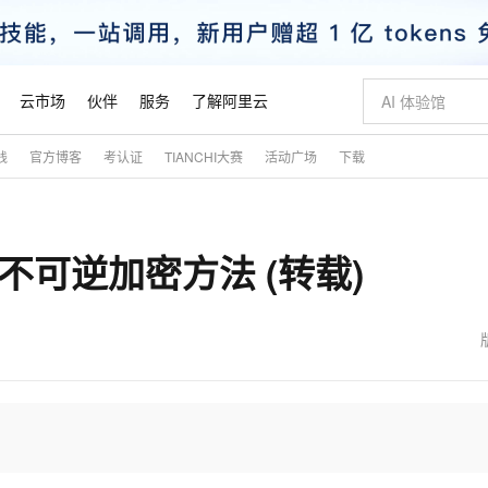
云市场
伙伴
服务
了解阿里云
践
官方博客
考认证
TIANCHI大赛
活动广场
下载
AI 特惠
数据与 API
成为产品伙伴
企业增值服务
最佳实践
价格计算器
AI 场景体
基础软件
产品伙伴合
阿里云认证
市场活动
配置报价
大模型
自助选配和估算价格
步到位
智启 AI 普惠权益
产品生态集成认证中心
企业支持计划
云上春晚
域名与网站
Qwen Audio：打造专属 AI 语音助手
千问官方 MaaS 平台，为开发者和 Agent 而生，新用户赠送 1 亿 + tokens 额度
一句话生成原生
AI Coding
阿里云Maa
2026 阿里云
云服务器 E
为企业打
数据集
Windows
大模型认证
模型
NEW
NEW
et不可逆加密方法 (转载)
格式还原
值低价云产品抢先购
至高享 1亿+免费 tokens，加速 Al 应用落地
提供智能易用的域名与建站服务
Qwen-Audio-3.0-Realtime 端到端实时语音角色扮演
输入一句话想法,
智能编程，一键
安全可靠、
产品生态伙伴
专家技术服务
云上奥运之旅
弹性计算合作
阿里云中企出
手机三要素
宝塔 Linux
全部认证
价格优势
开源旗舰模型
即刻拥有 DeepSeek-V4-Pro
阿里云 OPC 创新助力计划
千问大模型
一键部署幻兽
AI 电商营销
对象存储 O
大模型
产品生态伙伴工作台
企业增值服务台
云栖战略参考
云存储合作计
云栖大会
身份实名认证
CentOS
训练营
推动算力普惠，释放技术红利
最高返9万
真正可用的 1M 上下文,一次完成代码全链路开发
快速构建应用程序和网站，即刻迈出上云第一步
轻松解锁专属 DeepSeek-V4-Pro
至高百万元 Token 补贴，加速一人公司成长
多元化、高性能、安全可靠的大模型服务
一键购买专属
从图文生成到
云上的中国
数据库合作计
活动全景
短信
Docker
图片和
自进化智能体
5 分钟轻松部署专属 QwenPaw
Token Plan 模型订阅计划
数字证书管理服务（原SSL证书）
高效搭建 AI
AI 广告创作
无影云电脑
企业成长
NEW
HOT
信息公告
看见新力量
云网络合作计
OCR 文字识别
JAVA
越聪明
证享300元代金券
全托管，含MySQL、PostgreSQL、SQL Server、MariaDB多引擎
Qwen3.8-Max 首发尝鲜，限时加量 10 倍，夜间低至2折
实现全站HTTPS，呈现可信的WEB访问
从聊天伙伴进化为能主动干活的本地数字员工
图文、视频一
随时随地安
魔搭 Mode
Kimi-K3
HappyHors
NEW
loud
服务实践
官网公告
金融模力时刻
Salesforce O
版
发票查验
全能环境
Claude Code + GStack 打造工程团队
千问办公，限时限量积分加倍
Qoder
低代码高效构
AI 建站
短信服务
型
NEW
作计划
Kimi 最新旗舰模型，长程编程与推理利器
让文字生成流
计划
创新中心
魔搭 ModelSc
健康状态
理服务
让AI从“聊天伙伴”进化为能干活的“数字员工”
安装技能 GStack，拥有专属 AI 工程团队
你的AI工作搭子，覆盖日常办公高频场景
面向真实软件的智能体编程平台
0 代码专业建
客户案例
天气预报查询
操作系统
态合作计划