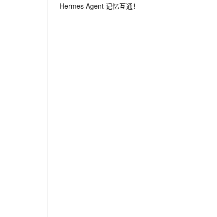
Hermes Agent 记忆互通！
息提取
与 AI 智能体进行实时音视频通话
从文本、图片、视频中提取结构化的属性信息
构建支持视频理解的 AI 音视频实时通话应用
t.diy 一步搞定创意建站
构建大模型应用的安全防护体系
通过自然语言交互简化开发流程,全栈开发支持
通过阿里云安全产品对 AI 应用进行安全防护