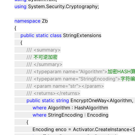
大模型解决方案
using
System.Security.Cryptography;
迁移与运维管理
快速部署 Dify，高效搭建 
namespace
Zb
专有云
{
10 分钟在聊天系统中增加
public
static
class
StringExtensions
{
///
<summary>
///
不可逆加密
///
</summary>
///
<typeparam name="Algorithm">
加密HASH
///
<typeparam name="StringEncoding">
字符编
///
<param name="str"></param>
///
<returns></returns>
public
static
string
EncryptOneWay
<
Algorithm,
where
Algorithm : HashAlgorithm
where
StringEncoding : Encoding
{
Encoding enco
=
Activator.CreateInstance
<