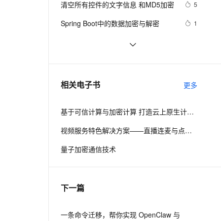
安全
清空所有控件的文字信息 和MD5加密
我要投诉
e-1.1-I2V
Cosyvoice-V3-Flash
5
PolarDB
上云场景组合购
Milvus 弹性伸缩功能新增节
伴
漫剧创作，剧本、分镜、视频高效生成
100%兼容MySQL、PostgreSQL，兼容Oracle，支持集中和分布式
覆盖90%+业务场景，专享组合折扣价
点支持范围
畅自然，细节丰富
高表现力语音合成大模型，语音克隆听感自然
VPN
Spring Boot中的数据加密与解密
1
ernetes 版 ACK
云聚AI 严选权益
AI 原生数据库服务发布
SSL 证书
ShardingSphere 实现数据加密（脱
8
2V
Fun-ASR
，一键激活高效办公新体验
理容器应用的 K8s 服务
精选AI产品，从模型到应用全链提效
Agent 数据网关
敏）第一篇
文戏情感细腻自然，动作戏激烈拳拳到肉，实现更强表演能力
支持中英文自由切换，具备更强的噪声鲁棒性
堡垒机
【Android 安全】DEX 加密 ( 常用 
8
AI 用量加速计划
云原生数据库 PolarDB
Android 反编译工具 | apktool | 
防火墙
、识别商机，让客服更高效、服务更出色。
JavaScript学习 -- AES加密算法
新老同享，达量后返
Agentic Database 发布
7
相关电子书
dex2jar | enjarify | jd-gui | jadx )
更多
主机安全
应用
（一）
基于可信计算与加密计算 打造云上原生计算安全
千问办公
NEW
AI 应用及服务市场
的智能体编程平台
一站式AI生产力平台
视频服务特色解决方案——直播连麦与点播加密
AI 应用
伶鹊
量子加密通信技术
企业级人与Agent协作平台，接入和调度多个数字员工
智能客服平台，对话机器人、对话分析、智能外呼
大模型
大模型服务平台百炼 - 全妙
自然语言处理
下一篇
应用创作平台
多模态内容创作工具，已接入 DeepSeek
数据标注
机器学习
一条命令迁移，帮你实现 OpenClaw 与