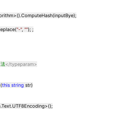
orithm
>
().ComputeHash(inputBye);
Replace(
"
-
"
,
""
); ;
算法
</typeparam>
>
(
this
string
str)
m.Text.UTF8Encoding
>
();