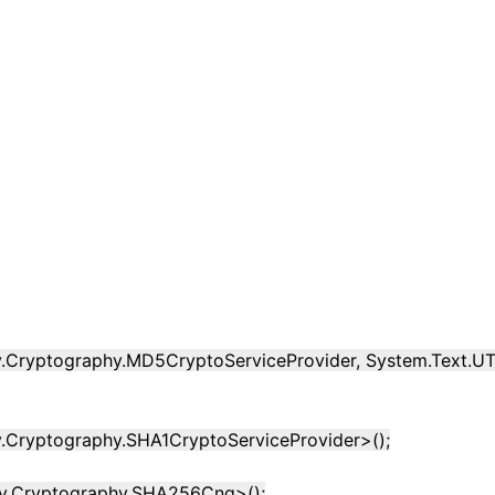
y.Cryptography.MD5CryptoServiceProvider, System.Text.U
y.Cryptography.SHA1CryptoServiceProvider
>
();
ty.Cryptography.SHA256Cng
>
();