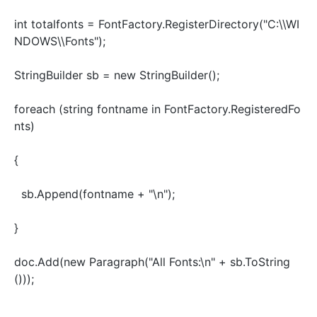
int totalfonts = FontFactory.RegisterDirectory("C:\\WI
NDOWS\\Fonts");
StringBuilder sb = new StringBuilder();
foreach (string fontname in FontFactory.RegisteredFo
nts)
{
sb.Append(fontname + "\n");
}
doc.Add(new Paragraph("All Fonts:\n" + sb.ToString
()));