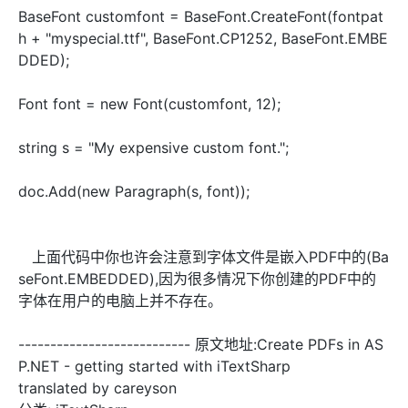
BaseFont customfont = BaseFont.CreateFont(fontpat
h + "myspecial.ttf", BaseFont.CP1252, BaseFont.EMBE
DDED);
Font font = new Font(customfont, 12);
string s = "My expensive custom font.";
doc.Add(new Paragraph(s, font));
上面代码中你也许会注意到字体文件是嵌入PDF中的(Ba
seFont.EMBEDDED),因为很多情况下你创建的PDF中的
字体在用户的电脑上并不存在。
--------------------------- 原文地址:Create PDFs in AS
P.NET - getting started with iTextSharp
translated by careyson