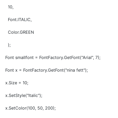
10,
Font.ITALIC,
Color.GREEN
);
Font smallfont = FontFactory.GetFont("Arial", 7);
Font x = FontFactory.GetFont("nina fett");
x.Size = 10;
x.SetStyle("Italic");
x.SetColor(100, 50, 200);