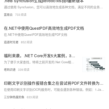
.net8 Syncfusion生成pdf/doc/xls/ppt最新版本
通过使用 Syncfusion，您可以高效地生成各种文档，满足不同的业务需求。这些工具不仅易于使用，还具有高性能和高度可扩展性，是处理文档的理想选择。
蓝易云
733
在.NET中使用QuestPDF高效地生成PDF文档
在.NET中使用QuestPDF高效地生成PDF文档
追逐时光者
852
福利来袭，.NET Core开发5大案例，30w字PDF文档大放送！！！
为了便于大家查找，特将之前开发的.Net Core相关的五大案例整理成文，共计440页，32w字，免费提供给大家，文章底部有PDF下载链接。
老码识途
339
印刷文字识别操作报错合集之在尝试将PDF文件转换为图片时出现了问题，具体的错误代码是415，该怎么处理
在使用印刷文字识别(OCR)服务时，可能会遇到各种错误。例如：1.Java异常、2.配置文件错误、3.服务未开通、4.HTTP错误码、5.权限问题（403 Forbidden）、6.调用拒绝（Refused）、7.智能纠错问题、8.图片质量或格式问题，以下是一些常见错误及其可能的原因和解决方案的合集。
三分钟热度的鱼
633