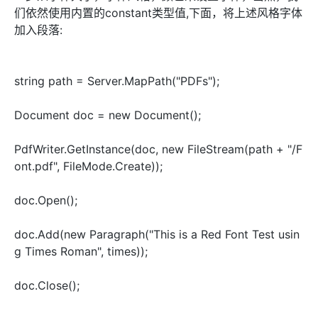
们依然使用内置的constant类型值,下面，将上述风格字体
加入段落:
string path = Server.MapPath("PDFs");
Document doc = new Document();
PdfWriter.GetInstance(doc, new FileStream(path + "/F
ont.pdf", FileMode.Create));
doc.Open();
doc.Add(new Paragraph("This is a Red Font Test usin
g Times Roman", times));
doc.Close();