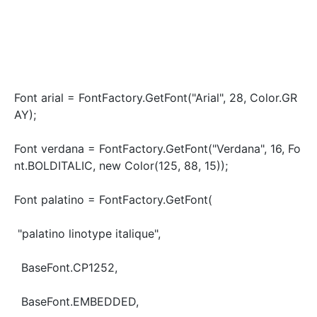
Font arial = FontFactory.GetFont("Arial", 28, Color.GR
AY);
Font verdana = FontFactory.GetFont("Verdana", 16, Fo
nt.BOLDITALIC, new Color(125, 88, 15));
Font palatino = FontFactory.GetFont(
"palatino linotype italique",
BaseFont.CP1252,
BaseFont.EMBEDDED,