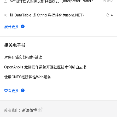
Net设计模式实例之解释器模式（Interpreter Pattern）
517
4
(1)
将 DataTable 或 String 数据转化为json(.NET)
4
5
.NET数据库编程求索之路--11.一些思考
751
6
Net设计模式实例之适配器模式（Adapter Pattern）
614
7
相关电子书
对象存储实战指南-试读
.NET深入解析LINQ框架（三：LINQ优雅的前奏）
7
8
OpenAnolis 龙蜥操作系统开源社区技术创新白皮书
.NET Micro Framework开发板用户简明手册(v3.0)
454
9
使用CNFS搭建弹性Web服务
RDIFramework.NET开发实例━表约束条件权限的使用-
6
10
查看更多
Web
关注我们：
新浪微博