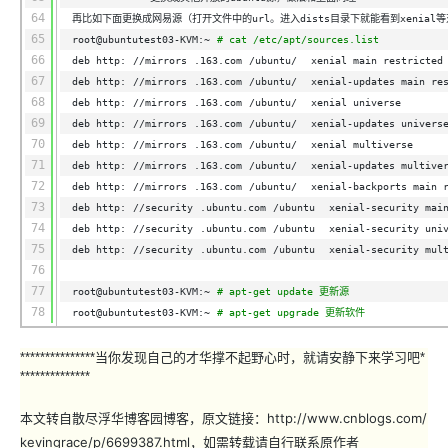
64
再比如下面更换成网易源（打开文件中的url。进入dists目录下就能看到xenial
65
root@ubuntutest03-KVM:~
# cat /etc/apt/sources.list
66
deb http:
//mirrors
.163.com
/ubuntu/
xenial main restricted
67
deb http:
//mirrors
.163.com
/ubuntu/
xenial-updates main re
68
deb http:
//mirrors
.163.com
/ubuntu/
xenial universe
69
deb http:
//mirrors
.163.com
/ubuntu/
xenial-updates univers
70
deb http:
//mirrors
.163.com
/ubuntu/
xenial multiverse
71
deb http:
//mirrors
.163.com
/ubuntu/
xenial-updates multive
72
deb http:
//mirrors
.163.com
/ubuntu/
xenial-backports main 
73
deb http:
//security
.ubuntu.com
/ubuntu
xenial-security mai
74
deb http:
//security
.ubuntu.com
/ubuntu
xenial-security uni
75
deb http:
//security
.ubuntu.com
/ubuntu
xenial-security mul
76
77
root@ubuntutest03-KVM:~
# apt-get update 更新源
78
root@ubuntutest03-KVM:~
# apt-get upgrade 更新软件
***************当你发现自己的才华撑不起野心时，就请安静下来学习吧*
**************
本文转自散尽浮华博客园博客，原文链接：http://www.cnblogs.com/
kevingrace/p/6699387.html，如需转载请自行联系原作者