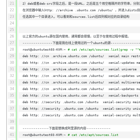
21
2）deb或者deb-src字段之后，是一段URL，之后是五个用空格隔开的字符串，分
22
在浏览器中输入http:
//archive
.ubuntu.com
/ubuntu/
，并进入dists
23
任选其中一个目录进入，可以看到和sources.list后四列相对应的目录结构
24
25
26
以上官方的ubuntu源在国内使用，通常都会很慢，以至于在使用过程中报错。
27
----------------下面是我在线上使用过的一个ubuntu的源----------------
28
root@ubuntutest03-KVM:~
# cat /etc/apt/sources.list|grep -v "^
29
deb http:
//cn
.archive.ubuntu.com
/ubuntu/
xenial main rest
30
deb http:
//cn
.archive.ubuntu.com
/ubuntu/
xenial-updates m
31
deb http:
//cn
.archive.ubuntu.com
/ubuntu/
xenial universe
32
deb http:
//cn
.archive.ubuntu.com
/ubuntu/
xenial-updates u
33
deb http:
//cn
.archive.ubuntu.com
/ubuntu/
xenial multivers
34
deb http:
//cn
.archive.ubuntu.com
/ubuntu/
xenial-updates m
35
deb http:
//cn
.archive.ubuntu.com
/ubuntu/
xenial-backports
36
deb http:
//security
.ubuntu.com
/ubuntu
xenial-security mai
37
deb http:
//security
.ubuntu.com
/ubuntu
xenial-security uni
38
deb http:
//security
.ubuntu.com
/ubuntu
xenial-security mul
39
40
--------------下面是替换成阿里源的内容-------------
41
root@ubuntutest03-KVM:~
# cat /etc/apt/sources.list