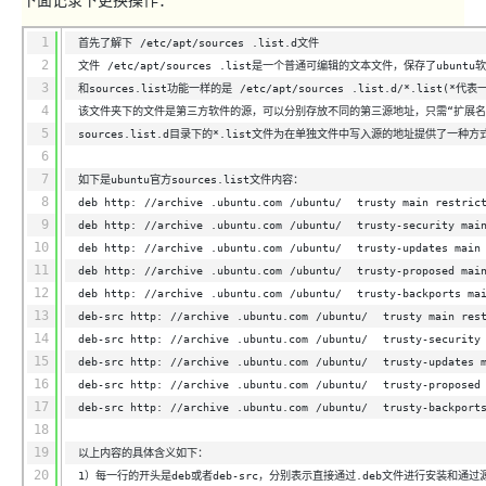
下面记录下更换操作：
1
首先了解下
/etc/apt/sources
.list.d文件
2
文件
/etc/apt/sources
.list是一个普通可编辑的文本文件，保存了ubunt
3
和sources.list功能一样的是
/etc/apt/sources
.list.d/*.list
4
该文件夹下的文件是第三方软件的源，可以分别存放不同的第三源地址，只需“扩展名”
5
sources.list.d目录下的*.list文件为在单独文件中写入源的地址提供了一
6
7
如下是ubuntu官方sources.list文件内容：
8
deb http:
//archive
.ubuntu.com
/ubuntu/
trusty main restric
9
deb http:
//archive
.ubuntu.com
/ubuntu/
trusty-security mai
10
deb http:
//archive
.ubuntu.com
/ubuntu/
trusty-updates main
11
deb http:
//archive
.ubuntu.com
/ubuntu/
trusty-proposed mai
12
deb http:
//archive
.ubuntu.com
/ubuntu/
trusty-backports ma
13
deb-src http:
//archive
.ubuntu.com
/ubuntu/
trusty main res
14
deb-src http:
//archive
.ubuntu.com
/ubuntu/
trusty-security
15
deb-src http:
//archive
.ubuntu.com
/ubuntu/
trusty-updates 
16
deb-src http:
//archive
.ubuntu.com
/ubuntu/
trusty-proposed
17
deb-src http:
//archive
.ubuntu.com
/ubuntu/
trusty-backport
18
19
以上内容的具体含义如下：
20
1）每一行的开头是deb或者deb-src，分别表示直接通过.deb文件进行安装和通