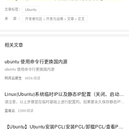
文章标签：
Ubuntu
来 源：
开发者社区
>
开发与运维
>
文章
> 正文
相关文章
ubuntu 使用命令行更换国内源
ubuntu 使用命令行更换国内源
阿兵云原生
4656
Linux(Ubuntu)系统临时IP以及静态IP配置（关闭、启动网卡等操作）
请注意，以上步骤是在临时基础上进行配置的。如果要永久保存静态IP地址，通常还需要修改 `/etc/network/interfaces`文件，以便在系统重启后保持配置。同时，确保备份相关配置文件以防止出现问题。
蓝易云
2389
【Ubuntu】Ubuntu安装PCL(安装PCL/卸载PCL/查看PCL版本/PCL报错处理相关操作)（史上最详细）