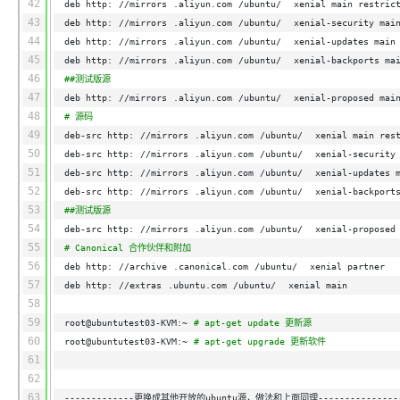
42
deb http:
//mirrors
.aliyun.com
/ubuntu/
xenial main restric
43
deb http:
//mirrors
.aliyun.com
/ubuntu/
xenial-security mai
44
deb http:
//mirrors
.aliyun.com
/ubuntu/
xenial-updates main
45
deb http:
//mirrors
.aliyun.com
/ubuntu/
xenial-backports ma
46
##测试版源
47
deb http:
//mirrors
.aliyun.com
/ubuntu/
xenial-proposed mai
48
# 源码
49
deb-src http:
//mirrors
.aliyun.com
/ubuntu/
xenial main res
50
deb-src http:
//mirrors
.aliyun.com
/ubuntu/
xenial-security
51
deb-src http:
//mirrors
.aliyun.com
/ubuntu/
xenial-updates 
52
deb-src http:
//mirrors
.aliyun.com
/ubuntu/
xenial-backport
53
##测试版源
54
deb-src http:
//mirrors
.aliyun.com
/ubuntu/
xenial-proposed
55
# Canonical 合作伙伴和附加
56
deb http:
//archive
.canonical.com
/ubuntu/
xenial partner
57
deb http:
//extras
.ubuntu.com
/ubuntu/
xenial main
58
59
root@ubuntutest03-KVM:~
# apt-get update 更新源
60
root@ubuntutest03-KVM:~
# apt-get upgrade 更新软件
61
62
63
-------------更换成其他开放的ubuntu源，做法和上面同理---------------