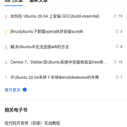
如何在 Ubuntu 20.04 上安装 GCC(build-essential)
19
1
[linux]ubuntu下卸载openjdk并安装sunjdk
3
2
解决Ubuntu中无法连接wifi的方法
8
3
Centos 7、Debian及Ubuntu系统中安装和验证tree命令
16
4
的指南。
在Ubuntu 22.04系统上安装libimobiledevice的步骤
7
5
在Ubuntu中设置QT Creator的交叉编译环境。
18
6
Ubuntu 20.04.3 LTS - 安装 Visual Studio Code
4
7
相关电子书
低代码开发师（初级）实战教程
Ubuntu学习 文件权限
6
8