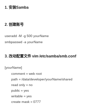
1. 安装Samba
2. 创建账号
useradd -M -g 500 yourName
smbpasswd -a yourName
3. 改动配置文件 vim /etc/samba/smb.conf
[yourName]
comment = web root
path = /data/developer/yourName/shared
read only = no
public = yes
writable = yes
create mask = 0777