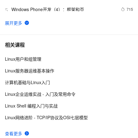
Contract
Windows Phone开发（4）：框架和页
715
5
音视频windows安装ffmpeg6.0并使用vs调试源码笔记
8
6
windows解决SpringBoot启动时：APPLICATION 
10
7
相关课程
FAILED TO START
Linux用户和组管理
Windows Update MiniTool 20.12.2016 控制Window更新
7
8
下载及使用教程
Linux服务器运维基本操作
腾讯START云游戏开启不限量测试，支持MacOS和
4
9
计算机基础与Linux入门
Windows
Links/tutorials on writing windows (stack based) 
642
10
Linux企业运维实战 - 入门及常用命令
exploits
Linux Shell 编程入门与实战
Linux网络进阶 - TCP/IP协议及OSI七层模型
查看更多