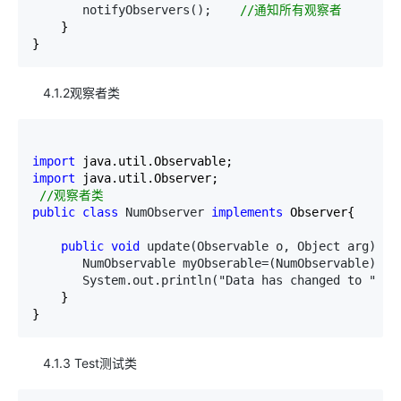
       notifyObservers();    
//
通知所有观察者
    }

}
4.1.2观察者类
import
import
 java.util.Observer;

//
观察者类
public
class
 NumObserver 
implements
 Observer{

public
void
 update(Observable o, Object arg) { 
       NumObservable myObserable=(NumObservable) o;
       System.out.println("Data has changed to " +
m
    }

}
4.1.3 Test测试类