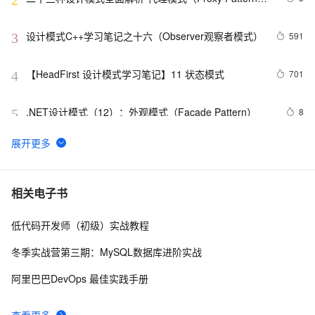
2
详解：探索隐藏于背后的力量
设计模式C++学习笔记之十六（Observer观察者模式）
591
3
【HeadFirst 设计模式学习笔记】11 状态模式
701
4
.NET设计模式（12）：外观模式（Façade Pattern）
8
5
Net设计模式实例之解释器模式（Interpreter Pattern）
517
6
(1)
23种设计模式之策略模式（Strategy）
573
7
相关电子书
低代码开发师（初级）实战教程
Net设计模式实例之适配器模式（Adapter Pattern）
614
8
冬季实战营第三期：MySQL数据库进阶实战
设计模式之单例模式
4
9
阿里巴巴DevOps 最佳实践手册
PHP设计模式：单例模式
694
10