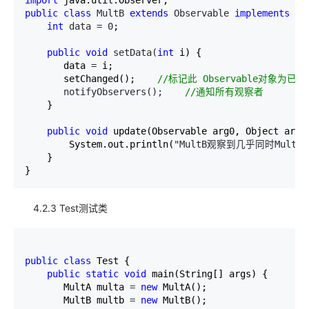
import
public
class
 MultB 
extends
 Observable 
implements
 Ob
int
 data = 0
;

public
void
 setData(
int
 i) {

       data 
=
 i;

       setChanged();    
//
标记此 Observable对象为已
       notifyObservers();    
//
通知所有观察者
    }

public
void
 update(Observable arg0, Object arg1)
        System.out.println(
"MultB观察到几乎同时Mul
    }

}
4.2.3 Test测试类
public
class
 Test {

public
static
void
 main(String[] args) {

       MultA multa 
= 
new
 MultA();    

       MultB multb 
= 
new
 MultB();
