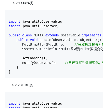
4.2.1 MultA类
import
import
public
class
 MultA 
extends
 Observable 
implements
 Ob
public
void
 update(Observable o, Object arg) { 
       MultB multb=(MultB) o;     
//
获取被观察者对象
       System.out.println("MultA监听到MultB数据变化：
       setChanged();    

       notifyObservers();    
//
自己观察到数据变化，通
    }

}
4.2.2 MultB类
import