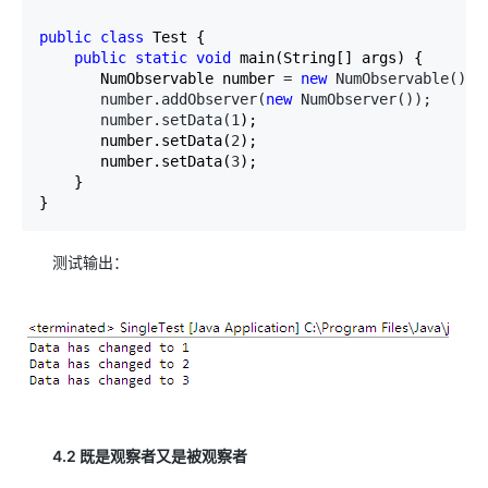
public
class
 Test {

public
static
void
 main(String[] args) {

       NumObservable number 
= 
new
 NumObservable(); 
       number.addObserver(
new
 NumObserver());    
//
       number.setData(1
);

       number.setData(
2
);

       number.setData(
3
);

    }

}
测试输出：
4.2 既是观察者又是被观察者