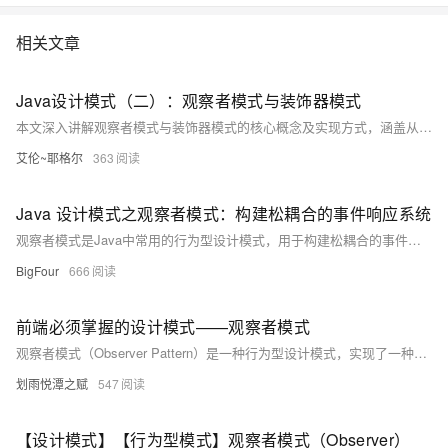
相关文章
Java设计模式（二）：观察者模式与装饰器模式
本文深入讲解观察者模式与装饰器模式的核心概念及实现方式，涵盖从基础理论到实战应用的全面内容。观察者模式实现对象间松耦合通信，适用于事件通知机制；装饰器模式通过组合方式动态扩展对象功能，避免子类爆炸。文章通过Java示例展示两者在GUI、IO流、Web中间件等场景的应用，并提供常见陷阱与面试高频问题解析，助你写出灵活、可维护的代码。
艾伦~耶格尔
363
Java 设计模式之观察者模式：构建松耦合的事件响应系统
观察者模式是Java中常用的行为型设计模式，用于构建松耦合的事件响应系统。当一个对象状态改变时，所有依赖它的观察者将自动收到通知并更新。该模式通过抽象耦合实现发布-订阅机制，广泛应用于GUI事件处理、消息通知、数据监控等场景，具有良好的可扩展性和维护性。
BigFour
666
前端必须掌握的设计模式——观察者模式
观察者模式（Observer Pattern）是一种行为型设计模式，实现了一种订阅机制。它包含两个角色：**观察者**（订阅消息、接收通知并执行操作）和**被观察者**（维护观察者列表、发送通知）。两者通过一对多的关系实现解耦，当被观察者状态改变时，会通知所有订阅的观察者。例如，商店老板作为被观察者，记录客户的需求并在商品到货时通知他们。前端应用中，如DOM事件注册、MutationObserver等也体现了这一模式。
划雨悦潭之赋
547
【设计模式】【行为型模式】观察者模式（Observer）