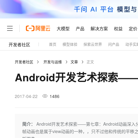
大模型
产品
解决方案
权益
定价
开发者社区
首页
模型体验
探索云世界
问产品
动手实
大模型
产品
解决方案
权益
定价
云市场
伙伴
服务
了解阿里云
精选产品
精选解决方案
普惠上云
产品定价
精选商城
成为销售伙伴
售前咨询
为什么选择阿里云
千问AI平台
开发者社区
开发与运维
文章
正文
了解云产品的定价详情
大模型服务平台百炼
千问办公，解锁你的工作
普惠上云 官方力荐
分销伙伴
在线服务
网站建设
什么是云计算
大
Android开发艺术探索—
大模型服务与应用平台
企业级Agent产品，直接
云服务器38元/年起，超
咨询伙伴
多端小程序
技术领先
云上成本管理
售后服务
轻量应用服务器
Agency Agents：拥
官方推荐返现计划
大模型
精选产品
精选解决方案
Salesforce 国际版订阅
稳定可靠
管理和优化成本
推荐新用户得奖励，单订单
销售伙伴合作计划
2017-04-22
1486
自助服务
友盟天域
安全合规
人工智能与机器学习
AI
文本生成
云数据库 RDS
HappyHorse 打造一
云工开物
无影生态合作计划
在线服务
观测云
分析师报告
高校专属算力普惠，学生认
计算
互联网应用开发
Qwen3.8-Max
HOT
Salesforce On Alibaba C
工单服务
Tuya 物联网平台阿里云
研究报告与白皮书
人工智能平台 PAI
快速拥有专属 OpenClaw
简介：
Android开发艺术探索——第七章：Android动画
大模
Consulting Partner 合
大数据
容器
智能体时代全能旗舰模型
免费试用
短信专区
一站式AI开发、训练和推
帧动画也是属于view动画的一种，，只不过他和传统的平移
蓝凌 OA
AI 大模型销售与服务生
现代化应用