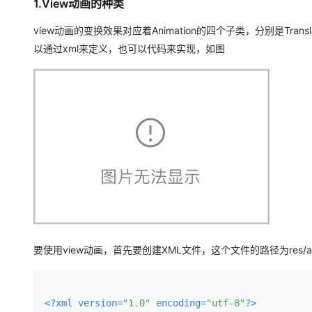
1.View动画的种类
大模型解决方案
迁移与运维管理
view动画的变换效果对应着Animation的四个子类，分别是TranslateAnima
快速部署 Dify，高效搭建 
以通过xml来定义，也可以代码来实现，如图
专有云
10 分钟在聊天系统中增加
要使用view动画，首先要创建XML文件，这个文件的路径为res/an
<?xml version=
"1.0"
 encoding=
"utf-8"
?>