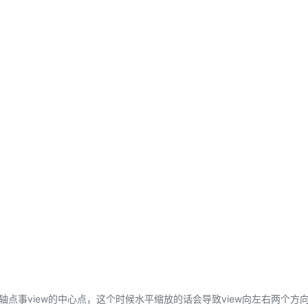
下轴点事view的中心点，这个时候水平缩放的话会导致view向左右两个方