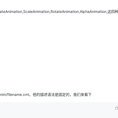
tion,ScaleAnimation,RotateAnimation,AlphaAnimation,
AI 应用
10分钟微调：让0.6B模型媲美235B模
多模态数据信
型
依托云原生高可用架构,实现Dify私有化部署
用1%尺寸在特定领域达到大模型90%以上效果
一个 AI 助手
超强辅助，Bol
即刻拥有 DeepSeek-R1 满血版
在企业官网、通讯软件中为客户提供 AI 客服
多种方案随心选，轻松解锁专属 DeepSeek
im/filename.xml，他的描述语法是固定的，我们来看下