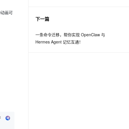
这四种动画可
息提取
与 AI 智能体进行实时音视频通话
下一篇
从文本、图片、视频中提取结构化的属性信息
构建支持视频理解的 AI 音视频实时通话应用
t.diy 一步搞定创意建站
构建大模型应用的安全防护体系
一条命令迁移，帮你实现 OpenClaw 与
通过自然语言交互简化开发流程,全栈开发支持
通过阿里云安全产品对 AI 应用进行安全防护
Hermes Agent 记忆互通！