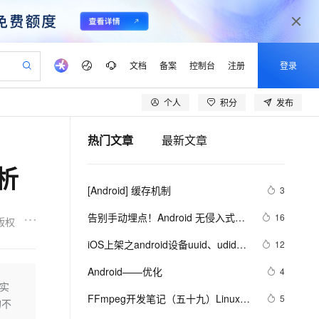
文档
备案
控制台
注册
登录
个人
积分
发布
验
作计划
器
AI 活动
专业服务
服务伙伴合作计划
开发者社区
加入我们
产品动态
服务平台百炼
阿里云 OPC 创新助力计划
热门文章
最新文章
一站式生成采购清单，支持单品或批量购买
io：打造专属 AI 语音助手
S产品伙伴计划（繁花）
峰会
CS
造的大模型服务与应用开发平台
一句话生成原生可编辑精美 PPT 文稿
AI 生产力先锋
Al MaaS 服务伙伴赋能合作
域名
博文
Careers
至高可申请百万元
Qwen3.8-Max 模型上线
析
开启高性价比 AI 编程新体验
弹性可伸缩的云计算服务
Qwen-Audio-3.0-Realtime 端到端实时语音角色扮演
输入一句话想法, 轻松生成专业的 PPT
先锋实践拓展 AI 生产力的边界
Token 补贴，五大权
计划
海大会
伙伴信用分合作计划
商标
问答
社会招聘
[Android] 缓存机制
3
益加速 OPC 成功
eek-V4-Pro
SS
一键部署幻兽帕鲁游戏服务器
飞天发布时刻
HOT
Open Search 向量检索版支
划
备案
电子书
校园招聘
pSeek-V4-Pro
视频创作，一键激活电商全链路生产力
稳定、安全、高性价比、高性能的云存储服务
一键购买专属联机服务器，轻松开启游戏
所见，即是所愿
持视频检索 Pipeline 功能
更多支持
告别手动埋点！Android 无侵入式数
16
版权
划
公司注册
镜像站
视频生成
语音识别与合成
据采集方案深度解析
专属 QwenPaw
漫剧工坊：一站式动画创作平台
AI 实训营
HOT
应用身份服务 (IDaaS)
iOS上架之android设备uuid、udid使
12
合作伙伴培训与认证
划
上云迁移
站生成，高效打造优质广告素材
全接入的云上超级电脑
从聊天伙伴进化为能主动干活的本地数字员工
快速生产连贯的高质量长漫剧
从基础到进阶，Agent 创客手把手教你
OpenClaw 管理能力上线
用教程
lScope
我要反馈
e-1.1-T2V
Qwen3-TTS-Flash
Android——优化
4
查询合作伙伴
n Alibaba Cloud ISV 合作
代维服务
建企业门户网站
10 分钟搭建微信、支付宝小程序
其实
MaxCompute MaxFrame 提
畅细腻的高质量视频
离线语音合成大模型，多语言方言自适应，低延迟高稳定
创新加速
FFmpeg开发笔记（五十九）Linux编
ope
登录合作伙伴管理后台
5
我要建议
站，无忧落地极速上线
以可视化方式快速构建移动和 PC 门户网站
国内短信简单易用，安全可靠，秒级触达，全球覆盖200+国家和地区。
高效部署网站，快速应用到小程序
供自动弹性内存功能
的不
译ijkplayer的Android平台so库