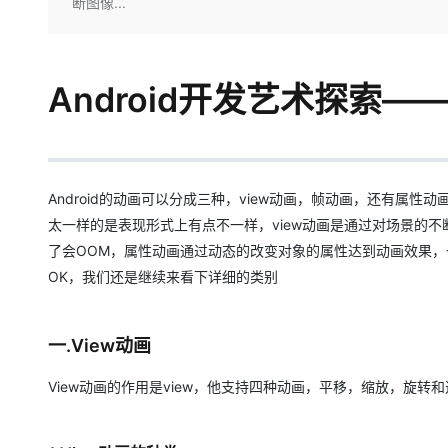
存储
天池大赛
断图像...
Qwen3.7-Plus
云解析DNS
解决方案免费试用 新老
电子合同
最高领取价值200元试用
能看、能想、能动手的多模
安全
网络与CDN
AI 算法大赛
畅捷通
大数据开发治理平台 Data
AI 产品 免费试用
网络
安全
云开发大赛
Qwen3-VL-Plus
Android开发艺术探索—
Tableau 订阅
1亿+ 大模型 tokens 和 
可观测
入门学习赛
中间件
AI空中课堂在线直播课
云防火墙
140+云产品 免费试用
上云与迁云
云原生的云上边界网络安全
产品新客免费试用，最长1
数据库
生态解决方案
大模型服务
企业出海
Android的动画可以分成三种，view动画，帧动画，还有属
大模型ACA认证体验
大数据计算
助力企业全员 AI 认知与能
太一样的是表现形式上有点不一样，view动画是通过对场景的
行业生态解决方案
千问AI平台-Token Plan
政企业务
媒体服务
了会OOM，属性动画通过动态的改变对象的属性达到动画效果，
开发者生态解决方案
OK，我们还是继续来看下详细的类别
企业服务与云通信
千问AI平台-模型体验
AI 开发和 AI 应用解决
在线体验全尺寸、多种模态
域名与网站
一.View动画
Happy 系列大模型
终端用户计算
View动画的作用是view，他支持四种动画，平移，缩放，旋
Serverless
开发工具