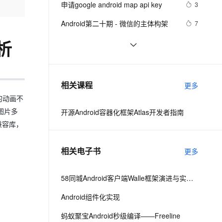
安全
申请google android map api key
我要投诉
e-1.1-I2V
Cosyvoice-V3-Flash
3
PolarDB
上云场景组合购
Milvus 弹性伸缩功能新增节
伴
漫剧创作，剧本、分镜、视频高效生成
100%兼容MySQL、PostgreSQL，兼容Oracle，支持集中和分布式
覆盖90%+业务场景，专享组合折扣价
点支持范围
畅自然，细节丰富
高表现力语音合成大模型，语音克隆听感自然
VPN
Android第二十期 - 微信的主体构架
7
ernetes 版 ACK
云聚AI 严选权益
AI 原生数据库服务发布
SSL 证书
Android布局变化时动画效果的现实
4
2V
Fun-ASR
析
，一键激活高效办公新体验
理容器应用的 K8s 服务
精选AI产品，从模型到应用全链提效
Agent 数据网关
(一)
文戏情感细腻自然，动作戏激烈拳拳到肉，实现更强表演能力
支持中英文自由切换，具备更强的噪声鲁棒性
堡垒机
Android显示GIF动画完整示例(一)
745
AI 用量加速计划
云原生数据库 PolarDB
防火墙
、识别商机，让客服更高效、服务更出色。
android launcher2
新老同享，达量后返
Agentic Database 发布
7
相关课程
更多
主机安全
应用
的动画不
图片多
开源Android容器化框架Atlas开发者指南
千问办公
NEW
AI 应用及服务市场
兼容库，
的智能体编程平台
一站式AI生产力平台
AI 应用
伶鹊
相关电子书
更多
企业级人与Agent协作平台，接入和调度多个数字员工
智能客服平台，对话机器人、对话分析、智能外呼
大模型
大模型服务平台百炼 - 全妙
58同城Android客户端Walle框架演进与实践之路
自然语言处理
应用创作平台
多模态内容创作工具，已接入 DeepSeek
Android组件化实现
数据标注
机器学习
蚂蚁聚宝Android秒级编译——Freeline