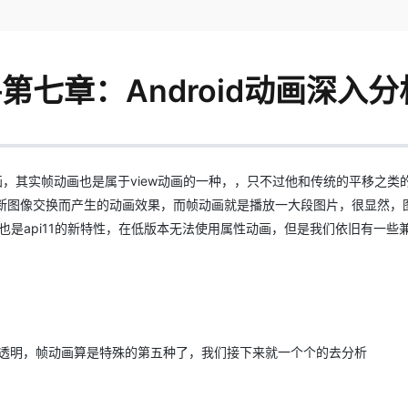
Deepseek-v4-pro
HappyHors
同享
万小智 AI 建站低至 15元/月
Qoder CN
AI 短剧/漫剧
云原生数据库 
快递物流查询
WordPress
成为服务伙
高校合作
点，立即开启云上创新
覆盖公网/内网、递归/权威、移动APP等全场景解析服务
送.CN域名，送备案服务码
基于千问大模型等，支持代码智能生成、研发智能问答
AI助力短剧
态智能体模型
旗舰 MoE 大模型，百万上下文与顶尖推理能力
图生视频，流
Ubuntu
服务生态伙伴
云工开物
企业应用
Works
Night Plan 支持 Qwen 3.8-Max
云原生大数据计算服务 MaxCompute
AI 办公
容器服务 Kub
NEW
GLM-5.2
Wan2.7-T
—第七章：Android动画深入分
Red Hat
30+ 款产品免费体验
Data Agent 驱动的一站式 Data+AI 开发治理平台
夜间 5 折，Qwen/Meoo/TokenPlan 客户专享
面向分析的企业级SaaS模式云数据仓库
AI智能应用
提供一站式管
科研合作
视觉 Coding、空间感知、多模态思考等全面升级
1M上下文，专为长程任务能力而生
ERP
堂（旗舰版）
SUSE
智能客服
CRM
防护产品
2个月
自动承接线索
建站小程序
OA 办公系统
AI 应用构建
大模型原生
性动画，其实帧动画也是属于view动画的一种，，只不过他和传统的平移之类
力提升
不断图像交换而产生的动画效果，而帧动画就是播放一大段图片，很显然，
财税管理
模板建站
Qoder
大模型服务平台百炼-应用模版
HOT
NEW
也是api11的新特性，在低版本无法使用属性动画，但是我们依旧有一些
面向真实软件
个人版上线、团队版降价；千问3.8-Max首发发尝鲜
丰富多元化的应用模版和解决方案
400电话
定制建站
万有无界
大模型服务平台百炼-智能体
方案
广告营销
模板小程序
的模型效果
灵活可视化地构建企业级 Agent
定制小程序
秒悟
人工智能平台 PAI
APP 开发
云端极速 AI 
新一代 AI 视频生成模型，深度适配广告营销等场景
AI Native 的算法工程平台，一站式完成建模、训练、推理服务部署
转和透明，帧动画算是特殊的第五种了，我们接下来就一个个的去分析
建站系统