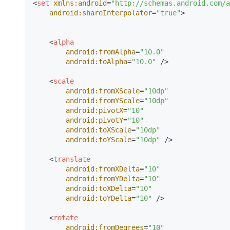
<
set
xmlns:android
=
"http://schemas.android.com/a
android:shareInterpolator
=
"true"
>
<
alpha
android:fromAlpha
=
"10.0"
android:toAlpha
=
"10.0"
 />
<
scale
android:fromXScale
=
"10dp"
android:fromYScale
=
"10dp"
android:pivotX
=
"10"
android:pivotY
=
"10"
android:toXScale
=
"10dp"
android:toYScale
=
"10dp"
 />
<
translate
android:fromXDelta
=
"10"
android:fromYDelta
=
"10"
android:toXDelta
=
"10"
android:toYDelta
=
"10"
 />
<
rotate
android:fromDegrees
=
"10"