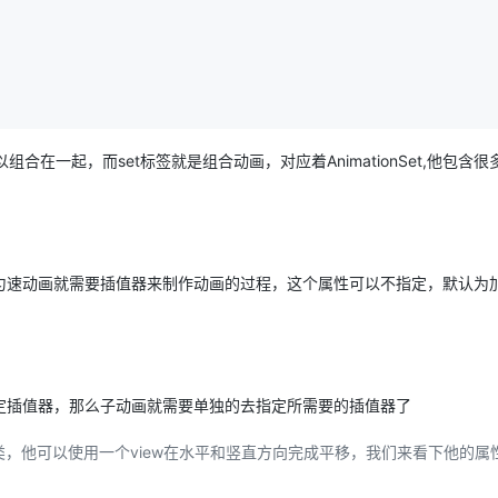
在一起，而set标签就是组合动画，对应着AnimationSet,他包含很
匀速动画就需要插值器来制作动画的过程，这个属性可以不指定，默认为
定插值器，那么子动画就需要单独的去指定所需要的插值器了
imation类，他可以使用一个view在水平和竖直方向完成平移，我们来看下他的属