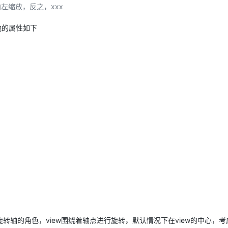
向左缩放，反之，xxx
，他的属性如下
轴的角色，view围绕着轴点进行旋转，默认情况下在view的中心，考