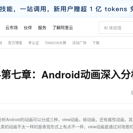
云市场
伙伴
服务
了解阿里云
践
官方博客
考认证
TIANCHI大赛
活动广场
下载
AI 特惠
数据与 API
成为产品伙伴
企业增值服务
最佳实践
价格计算器
AI 场景体
基础软件
产品伙伴合
阿里云认证
市场活动
配置报价
大模型
自助选配和估算价格
新方式
睿译宝，AI翻译排版一步到位
智启 AI 普惠权益
产品生态集成认证中心
企业支持计划
云上春晚
域名与网站
千问官方 MaaS 平台，为开发者和 Agent 而生，新用户赠送 1 亿 + tokens 额度
Qwen Aud
AI Coding
阿里云Maa
2026 阿里云
云服务器 E
为企业打
数据集
Windows
大模型认证
模型
NEW
NEW
—第七章：Android动画深入分
交付可用成果
值低价云产品抢先购
上传文档即自动完成翻译和格式还原
至高享 1亿+免费 tokens，加速 Al 应用落地
提供智能易用的域名与建站服务
智能编程，一键
安全可靠、
产品生态伙伴
专家技术服务
云上奥运之旅
弹性计算合作
阿里云中企出
手机三要素
宝塔 Linux
全部认证
价格优势
有专属领域专家
GLM-5.2：长任务时代开源旗舰模型
阿里云 OPC 创新助力计划
千问大模型
即刻拥有 DeepS
AI 电商营销
对象存储 O
大模型
产品生态伙伴工作台
企业增值服务台
云栖战略参考
云存储合作计
云栖大会
身份实名认证
CentOS
训练营
推动算力普惠，释放技术红利
最高返9万
多领域专家智能体,一键组建 AI 虚拟交付团队
快速构建应用程序和网站，即刻迈出上云第一步
至高百万元 Token 补贴，加速一人公司成长
多元化、高性能、安全可靠的大模型服务
真正可用的 1M 上下文,一次完成代码全链路开发
轻松解锁专属 Dee
从图文生成到
云上的中国
数据库合作计
活动全景
短信
Docker
图片和
站式影视创作平台
Hermes Agent，打造自进化智能体
Token Plan 模型订阅计划
数字证书管理服务（原SSL证书）
5 分钟轻松部署
AI 广告创作
无影云电脑
企业成长
NEW
信息公告
看见新力量
云网络合作计
OCR 文字识别
JAVA
证享300元代金券
可视化编排打通从文字构思到成片全链路闭环
全托管，含MySQL、PostgreSQL、SQL Server、MariaDB多引擎
自主进化，持久记忆，越用越聪明
Qwen3.8-Max 首发尝鲜，限时加量 10 倍，夜间低至2折
实现全站HTTPS，呈现可信的WEB访问
图文、视频一
随时随地安
魔搭 Mode
Kimi-K3
HappyHors
NEW
loud
服务实践
官网公告
金融模力时刻
Salesforce O
版
发票查验
全能环境
Claude Code + GStack 打造工程团队
千问办公，限时限量积分加倍
Qoder
低代码高效构
AI 建站
短信服务
深入分析Android的动画可以分成三种，view动画，帧动画，还有属性动画，
型
NEW
作计划
Kimi 最新旗舰模型，长程编程与推理利器
让文字生成流
计划
创新中心
魔搭 ModelSc
健康状态
理服务
让AI从“聊天伙伴”进化为能干活的“数字员工”
安装技能 GStack，拥有专属 AI 工程团队
你的AI工作搭子，覆盖日常办公高频场景
面向真实软件的智能体编程平台
0 代码专业建
之类的动画不太一样的是表现形式上有点不一样，view动画是通过对场景
客户案例
天气预报查询
操作系统
态合作计划