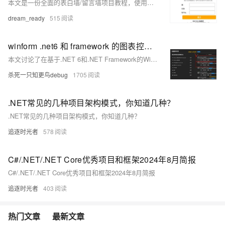
本文是一份全面的表白墙/留言墙项目教程，使用SpringBoot + MyBatis技术栈和MySQL数据库开发，涵盖了项目前后端开发、数据库配置、代码实现和运行的详细步骤。
dream_ready
515
winform .net6 和 framework 的图表控件，为啥项目中不存在chart控件，该如何解决？
本文讨论了在基于.NET 6和.NET Framework的WinForms项目中添加图表控件的不同方法。由于.NET 6的WinForms项目默认不包含Chart控件，可以通过NuGet包管理器安装如ScottPlot等图表插件。而对于基于.NET Framework的WinForms项目，Chart控件是默认存在的，也可以通过NuGet安装额外的图表插件，例如LiveCharts。文中提供了通过NuGet添加图表控件的步骤和截图说明。
杀死一只知更鸟debug
1705
.NET常见的几种项目架构模式，你知道几种？
.NET常见的几种项目架构模式，你知道几种？
追逐时光者
578
C#/.NET/.NET Core优秀项目和框架2024年8月简报
C#/.NET/.NET Core优秀项目和框架2024年8月简报
追逐时光者
403
热门文章
最新文章