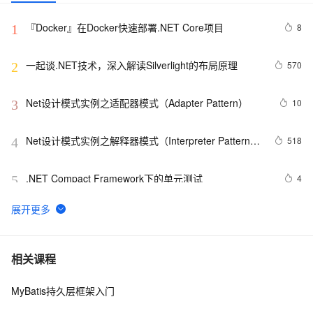
『Docker』在Docker快速部署.NET Core项目
8
1
一起谈.NET技术，深入解读Silverlight的布局原理
570
2
Net设计模式实例之适配器模式（Adapter Pattern）
10
3
Net设计模式实例之解释器模式（Interpreter Pattern）
518
4
(1)
.NET Compact Framework下的单元测试
4
5
.NET设计模式（12）：外观模式（Façade Pattern）
7
6
将 DataTable 或 String 数据转化为json(.NET)
576
7
相关课程
MyBatis持久层框架入门
.NET深入解析LINQ框架（三：LINQ优雅的前奏）
8
8