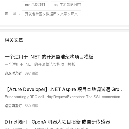
mvc示例项目
asp学习笔记.NET
来 源：
开发者社区
>
数据库
>
文章
> 正文
相关文章
一个适用于 .NET 的开源整洁架构项目模板
一个适用于 .NET 的开源整洁架构项目模板
追逐时光者
397
【Azure Developer】.NET Aspire 项目本地调试遇 Grpc.Core.RpcException 异常( Error starting gRPC call ... )
Error starting gRPC call. HttpRequestException: The SSL connection could not be established, see inner exception. AuthenticationException: The remote certificate is invalid because of errors in the certificate chain: UntrustedRoot
路边两盏灯
560
D1net阅闻｜OpenAI机器人项目招新 或自研传感器