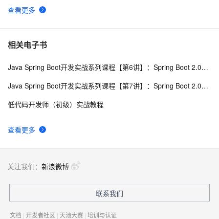
查看更多
RDIFramework.NET开发实例━表约束条件权限的使
622
9
用-Web
Json.net说法——（一）修饰标签，日期序列化
500
10
相关电子书
Java Spring Boot开发实战系列课程【第6讲】：Spring Boot 2.0实战MyBatis与优化(Java面试题)
Java Spring Boot开发实战系列课程【第7讲】：Spring Boot 2.0安全机制与MVC身份验证实战(Java面试题)
低代码开发师（初级）实战教程
查看更多
关注我们：
新浪微博
联系我们
文档
|
开发者社区
|
天池大赛
|
培训与认证