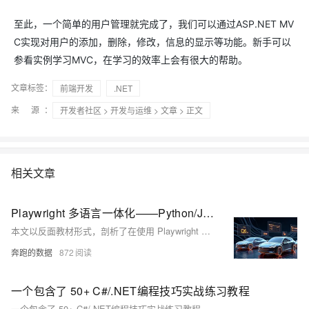
至此，一个简单的用户管理就完成了，我们可以通过ASP.NET MV
C实现对用户的添加，删除，修改，信息的显示等功能。新手可以
参看实例学习MVC，在学习的效率上会有很大的帮助。
文章标签：
前端开发
.NET
来 源：
开发者社区
>
开发与运维
>
文章
> 正文
相关文章
Playwright 多语言一体化——Python/Java/.NET 全栈采集实战
本文以反面教材形式，剖析了在使用 Playwright 爬取懂车帝车友圈问答数据时常见的配置错误（如未设置代理、Cookie 和 User-Agent），并提供了 Python、Java 和 .NET 三种语言的修复代码示例。通过错误示例 → 问题剖析 → 修复过程 → 总结教训的完整流程，帮助读者掌握如何正确配置爬虫代理及其它必要参数，避免 IP 封禁和反爬检测，实现高效数据采集与分析。
奔跑的数据
872
一个包含了 50+ C#/.NET编程技巧实战练习教程
一个包含了 50+ C#/.NET编程技巧实战练习教程