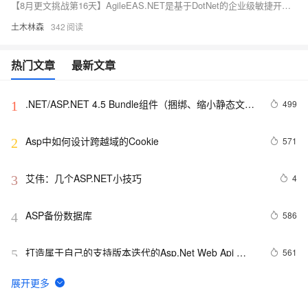
【8月更文挑战第16天】AgileEAS.NET是基于DotNet的企业级敏捷开发平台，其服务定位器模式助力构建高度解耦系统。通过全局服务目录动态查找服务，避免硬编码依赖。在AgileEAS.NET中，服务定位器以静态类形式封装服务注册与检索功能。示例展示了如何注册与获取服务实例，如在`UserController`中通过服务定位器使用`IUserService`。此模式整合到框架生命周期管理，便于各处获取服务实例，提升开发效率。然而，应适度使用并考虑依赖注入容器以增强代码可维护性和可测试性。
土木林森
342
热门文章
最新文章
.NET/ASP.NET 4.5 Bundle组件（捆绑、缩小静态文
499
1
件）
Asp中如何设计跨越域的Cookie
571
2
艾伟：几个ASP.NET小技巧
4
3
ASP备份数据库
586
4
打造属于自己的支持版本迭代的Asp.Net Web Api 
561
5
Route
[ASP]GetRows的用法详解！
525
6