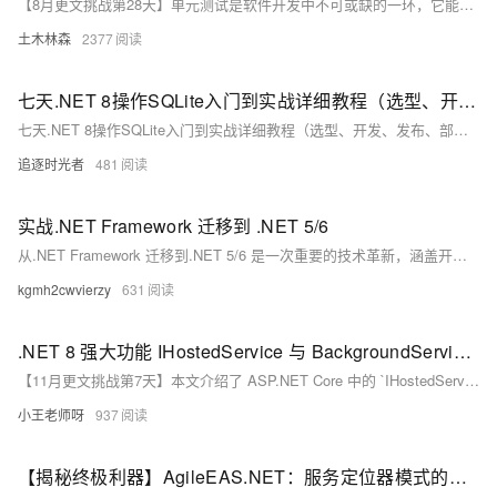
【8月更文挑战第28天】单元测试是软件开发中不可或缺的一环，它能够确保代码的质量和稳定性。在.NET生态系统中，MSTest、xUnit和NUnit是最为流行的单元测试框架。本文将对这三种测试框架进行全面解析，并通过示例代码展示它们的基本用法和特点。
土木林森
2377
七天.NET 8操作SQLite入门到实战详细教程（选型、开发、发布、部署）
七天.NET 8操作SQLite入门到实战详细教程（选型、开发、发布、部署）
追逐时光者
481
实战.NET Framework 迁移到 .NET 5/6
从.NET Framework 迁移到.NET 5/6 是一次重要的技术革新，涵盖开发环境与应用架构的全面升级。本文通过具体案例详细解析迁移流程，包括评估现有应用、利用.NET Portability Analyzer 工具识别可移植代码、创建新项目、逐步迁移代码及处理依赖项更新等关键步骤。特别关注命名空间调整、JSON 序列化工具更换及数据库访问层重构等内容，旨在帮助开发者掌握最佳实践，确保迁移过程平稳高效，同时提升应用性能与可维护性。
kgmh2cwvierzy
631
.NET 8 强大功能 IHostedService 与 BackgroundService 实战
【11月更文挑战第7天】本文介绍了 ASP.NET Core 中的 `IHostedService` 和 `BackgroundService` 接口及其用途。`IHostedService` 定义了 `StartAsync` 和 `StopAsync` 方法，用于在应用启动和停止时执行异步操作，适用于资源初始化和清理等任务。`BackgroundService` 是 `IHostedService` 的抽象实现，简化了后台任务的编写，通过 `ExecuteAsync` 方法实现长时间运行的任务逻辑。文章还提供了创建和注册这两个服务的实战步骤，帮助开发者在实际项目中应用这些功能。
小王老师呀
937
【揭秘终极利器】AgileEAS.NET：服务定位器模式的魔法，如何让企业级软件开发瞬间提速？揭秘背后的技术奥秘与实战指南！