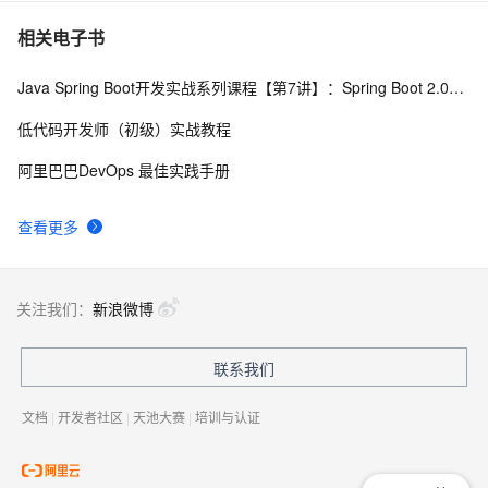
asp: AJAX Database
5
7
相关电子书
Java Spring Boot开发实战系列课程【第7讲】：Spring Boot 2.0安全机制与MVC身份验证实战(Java面试题)
使用SSM框架搭建Web服务器实现登录功能
8588
8
(Spring+SpringMVC+Mybatis)
低代码开发师（初级）实战教程
MVC本地化
524
9
阿里巴巴DevOps 最佳实践手册
Spring3 MVC 集成Velocity中文支持
544
10
查看更多
关注我们：
新浪微博
联系我们
文档
|
开发者社区
|
天池大赛
|
培训与认证