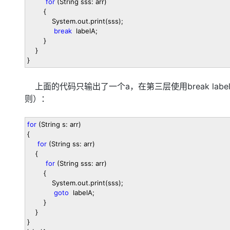
for
(String sss: arr)
{
System.out.print(sss);
break
labelA;
}
}
}
上面的代码只输出了一个a，在第三层使用break lab
则）：
for
(String s: arr)
{
for
(String ss: arr)
{
for
(String sss: arr)
{
System.out.print(sss);
goto
labelA;
}
}
}