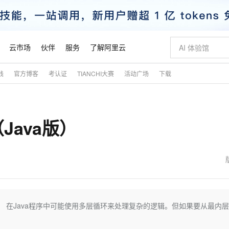
云市场
伙伴
服务
了解阿里云
践
官方博客
考认证
TIANCHI大赛
活动广场
下载
AI 特惠
数据与 API
成为产品伙伴
企业增值服务
最佳实践
价格计算器
AI 场景体
基础软件
产品伙伴合
阿里云认证
市场活动
配置报价
大模型
自助选配和估算价格
新方式
睿译宝，AI翻译排版一步到位
智启 AI 普惠权益
产品生态集成认证中心
企业支持计划
云上春晚
域名与网站
千问官方 MaaS 平台，为开发者和 Agent 而生，新用户赠送 1 亿 + tokens 额度
Qwen Aud
AI Coding
阿里云Maa
2026 阿里云
云服务器 E
为企业打
数据集
Windows
大模型认证
模型
NEW
NEW
ava版）
交付可用成果
值低价云产品抢先购
上传文档即自动完成翻译和格式还原
至高享 1亿+免费 tokens，加速 Al 应用落地
提供智能易用的域名与建站服务
智能编程，一键
安全可靠、
产品生态伙伴
专家技术服务
云上奥运之旅
弹性计算合作
阿里云中企出
手机三要素
宝塔 Linux
全部认证
价格优势
有专属领域专家
GLM-5.2：长任务时代开源旗舰模型
阿里云 OPC 创新助力计划
千问大模型
即刻拥有 DeepS
AI 电商营销
对象存储 O
大模型
产品生态伙伴工作台
企业增值服务台
云栖战略参考
云存储合作计
云栖大会
身份实名认证
CentOS
训练营
推动算力普惠，释放技术红利
最高返9万
多领域专家智能体,一键组建 AI 虚拟交付团队
快速构建应用程序和网站，即刻迈出上云第一步
至高百万元 Token 补贴，加速一人公司成长
多元化、高性能、安全可靠的大模型服务
真正可用的 1M 上下文,一次完成代码全链路开发
轻松解锁专属 Dee
从图文生成到
云上的中国
数据库合作计
活动全景
短信
Docker
图片和
站式影视创作平台
Hermes Agent，打造自进化智能体
Token Plan 模型订阅计划
数字证书管理服务（原SSL证书）
5 分钟轻松部署
AI 广告创作
无影云电脑
企业成长
NEW
信息公告
看见新力量
云网络合作计
OCR 文字识别
JAVA
证享300元代金券
可视化编排打通从文字构思到成片全链路闭环
全托管，含MySQL、PostgreSQL、SQL Server、MariaDB多引擎
自主进化，持久记忆，越用越聪明
Qwen3.8-Max 首发尝鲜，限时加量 10 倍，夜间低至2折
实现全站HTTPS，呈现可信的WEB访问
图文、视频一
随时随地安
魔搭 Mode
Kimi-K3
HappyHors
NEW
loud
服务实践
官网公告
金融模力时刻
Salesforce O
版
发票查验
全能环境
Claude Code + GStack 打造工程团队
千问办公，限时限量积分加倍
Qoder
低代码高效构
AI 建站
短信服务
在Java程序中可能使用多层循环来处理复杂的逻辑。但如果要从最内
型
NEW
作计划
Kimi 最新旗舰模型，长程编程与推理利器
让文字生成流
计划
创新中心
魔搭 ModelSc
健康状态
理服务
让AI从“聊天伙伴”进化为能干活的“数字员工”
安装技能 GStack，拥有专属 AI 工程团队
你的AI工作搭子，覆盖日常办公高频场景
面向真实软件的智能体编程平台
0 代码专业建
客户案例
天气预报查询
操作系统
态合作计划