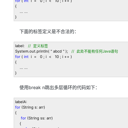
for
(
int
i
=
0
; i
<
10
; i
++
)
{
... ...
}
下面的标签定义是不合法的：
label:
//
定义标签
System.out.println(
"
abcd
"
);
//
此处不能有任何Java语句
for
(
int
i
=
0
; i
<
10
; i
++
)
{
... ...
}
使用break n跳出多层循环的代码如下：
labelA:
for
(String s: arr)
{
for
(String ss: arr)
{