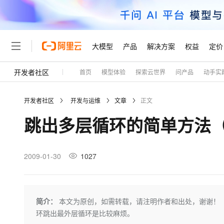
大模型
产品
解决方案
权益
定价
开发者社区
首页
模型体验
探索云世界
问产品
动手实
大模型
产品
解决方案
权益
定价
云市场
伙伴
服务
了解阿里云
精选产品
精选解决方案
普惠上云
产品定价
精选商城
成为销售伙伴
售前咨询
为什么选择阿里云
千问AI平台
开发者社区
开发与运维
文章
正文
了解云产品的定价详情
大模型服务平台百炼
千问办公，解锁你的工作
普惠上云 官方力荐
分销伙伴
在线服务
网站建设
什么是云计算
大
跳出多层循环的简单方法（J
大模型服务与应用平台
企业级Agent产品，直接
云服务器38元/年起，超
咨询伙伴
多端小程序
技术领先
云上成本管理
售后服务
轻量应用服务器
Agency Agents：拥
官方推荐返现计划
大模型
精选产品
精选解决方案
Salesforce 国际版订阅
稳定可靠
管理和优化成本
推荐新用户得奖励，单订单
销售伙伴合作计划
2009-01-30
1027
自助服务
友盟天域
安全合规
人工智能与机器学习
AI
文本生成
云数据库 RDS
HappyHorse 打造一
云工开物
无影生态合作计划
在线服务
观测云
分析师报告
高校专属算力普惠，学生认
计算
互联网应用开发
Qwen3.8-Max
HOT
Salesforce On Alibaba C
工单服务
Tuya 物联网平台阿里云
研究报告与白皮书
人工智能平台 PAI
快速拥有专属 OpenClaw
简介：
本文为原创，如需转载，请注明作者和出处，谢谢！ 
大模
Consulting Partner 合
大数据
容器
智能体时代全能旗舰模型
免费试用
短信专区
一站式AI开发、训练和推
环跳出最外层循环是比较麻烦。
蓝凌 OA
AI 大模型销售与服务生
现代化应用