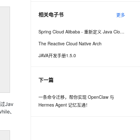
相关电子书
更多
息提取
与 AI 智能体进行实时音视频通话
从文本、图片、视频中提取结构化的属性信息
构建支持视频理解的 AI 音视频实时通话应用
Spring Cloud Alibaba - 重新定义 Java Cloud-Native
t.diy 一步搞定创意建站
构建大模型应用的安全防护体系
The Reactive Cloud Native Arch
通过自然语言交互简化开发流程,全栈开发支持
通过阿里云安全产品对 AI 应用进行安全防护
JAVA开发手册1.5.0
下一篇
一条命令迁移，帮你实现 OpenClaw 与
Jav
Hermes Agent 记忆互通！
ile、