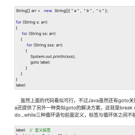
大模型解决方案
String[] arr
=
new
String[]{
"
a
"
,
"
b
"
,
"
c
"
};
迁移与运维管理
快速部署 Dify，高效搭建 
for
(String s: arr)
专有云
{
for
(String ss: arr)
10 分钟在聊天系统中增加
{
for
(String sss: arr)
{
System.out.println(sss);
goto label;
}
}
}
label:
虽然上面的代码看似可行，不过Java虽然还有goto关
a还提供了另外一种类似goto的解决方案，这就是break n和
do...while三种循环语句前面定义，标签与循环体
label:
//
定义标签