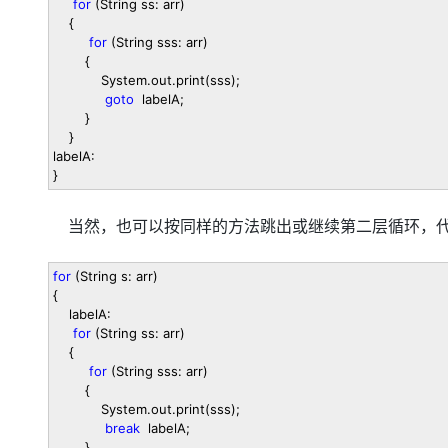
for
(String ss: arr)
{
for
(String sss: arr)
{
System.out.print(sss);
goto
labelA;
}
}
labelA:
}
当然，也可以按同样的方法跳出或继续第二层循环，
for
(String s: arr)
{
labelA:
for
(String ss: arr)
{
for
(String sss: arr)
{
System.out.print(sss);
break
labelA;
}