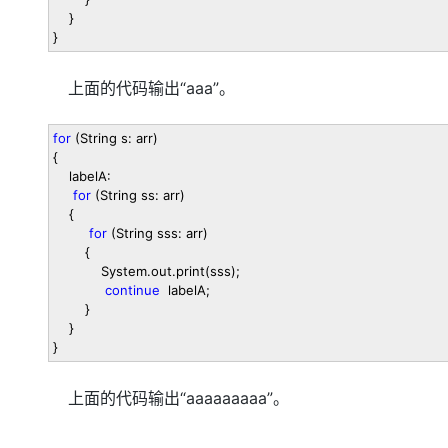
}
}
上面的代码输出“aaa”。
for
(String s: arr)
{
labelA:
for
(String ss: arr)
{
for
(String sss: arr)
{
System.out.print(sss);
continue
labelA;
}
}
}
上面的代码输出“aaaaaaaaa”。