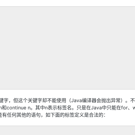
AI 应用
10分钟微调：让0.6B模型媲美235B模
多模态数据信
型
依托云原生高可用架构,实现Dify私有化部署
用1%尺寸在特定领域达到大模型90%以上效果
一个 AI 助手
超强辅助，Bol
即刻拥有 DeepSeek-R1 满血版
在企业官网、通讯软件中为客户提供 AI 客服
多种方案随心选，轻松解锁专属 DeepSeek
键字，但这个关键字却不能使用（Java编译器会抛出异常）。不过
continue n。其中n表示标签名。只是在Java中只能在for、wh
之间不能有任何其他的语句，如下面的标签定义是合法的：