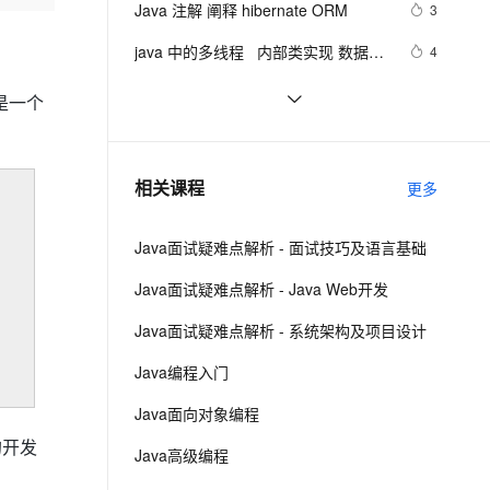
安全
Java 注解 阐释 hibernate ORM
我要投诉
e-1.1-I2V
Cosyvoice-V3-Flash
3
PolarDB
上云场景组合购
Milvus 弹性伸缩功能新增节
by    ---map迭代  --  设置单元格高度
伴
漫剧创作，剧本、分镜、视频高效生成
100%兼容MySQL、PostgreSQL，兼容Oracle，支持集中和分布式
覆盖90%+业务场景，专享组合折扣价
点支持范围
畅自然，细节丰富
高表现力语音合成大模型，语音克隆听感自然
VPN
java 中的多线程   内部类实现 数据共
4
享 和 Runnable实现数据共享
ernetes 版 ACK
云聚AI 严选权益
AI 原生数据库服务发布
SSL 证书
Java程序利用main函数中args参数
10
2V
Fun-ASR
是一个
，一键激活高效办公新体验
理容器应用的 K8s 服务
精选AI产品，从模型到应用全链提效
Agent 数据网关
实现参数的传递
文戏情感细腻自然，动作戏激烈拳拳到肉，实现更强表演能力
支持中英文自由切换，具备更强的噪声鲁棒性
堡垒机
GitHub 星标 115k+的 Java 教程，超
7
AI 用量加速计划
云原生数据库 PolarDB
级硬核！下载量突破 1 万次！
防火墙
、识别商机，让客服更高效、服务更出色。
2. Java中的垃圾收集 - GC参考手册
新老同享，达量后返
Agentic Database 发布
4
相关课程
更多
主机安全
应用
Java面试疑难点解析 - 面试技巧及语言基础
千问办公
NEW
AI 应用及服务市场
的智能体编程平台
一站式AI生产力平台
Java面试疑难点解析 - Java Web开发
AI 应用
伶鹊
Java面试疑难点解析 - 系统架构及项目设计
企业级人与Agent协作平台，接入和调度多个数字员工
智能客服平台，对话机器人、对话分析、智能外呼
大模型
Java编程入门
大模型服务平台百炼 - 全妙
自然语言处理
Java面向对象编程
应用创作平台
多模态内容创作工具，已接入 DeepSeek
数据标注
的开发
Java高级编程
机器学习