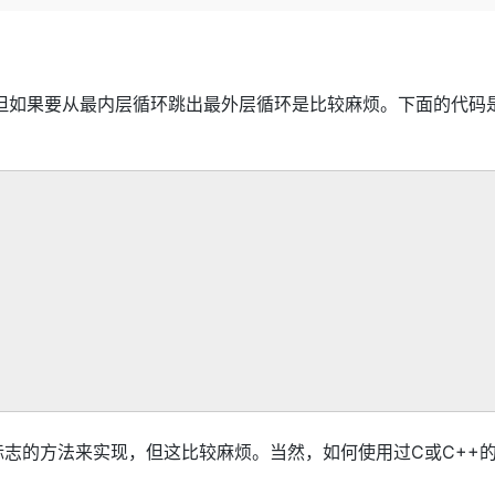
Deepseek-v4-pro
HappyHors
同享
万小智 AI 建站低至 15元/月
Qoder CN
AI 短剧/漫剧
云原生数据库 
快递物流查询
WordPress
成为服务伙
高校合作
点，立即开启云上创新
覆盖公网/内网、递归/权威、移动APP等全场景解析服务
送.CN域名，送备案服务码
基于千问大模型等，支持代码智能生成、研发智能问答
AI助力短剧
态智能体模型
旗舰 MoE 大模型，百万上下文与顶尖推理能力
图生视频，流
Ubuntu
服务生态伙伴
云工开物
企业应用
Works
Night Plan 支持 Qwen 3.8-Max
云原生大数据计算服务 MaxCompute
AI 办公
容器服务 Kub
NEW
GLM-5.2
Wan2.7-T
Red Hat
但如果要从最内层循环跳出最外层循环是比较麻烦。下面的代码
30+ 款产品免费体验
Data Agent 驱动的一站式 Data+AI 开发治理平台
夜间 5 折，Qwen/Meoo/TokenPlan 客户专享
面向分析的企业级SaaS模式云数据仓库
AI智能应用
提供一站式管
科研合作
视觉 Coding、空间感知、多模态思考等全面升级
1M上下文，专为长程任务能力而生
ERP
堂（旗舰版）
SUSE
智能客服
CRM
防护产品
2个月
自动承接线索
建站小程序
OA 办公系统
AI 应用构建
大模型原生
力提升
财税管理
模板建站
Qoder
大模型服务平台百炼-应用模版
HOT
NEW
面向真实软件
个人版上线、团队版降价；千问3.8-Max首发发尝鲜
丰富多元化的应用模版和解决方案
400电话
定制建站
万有无界
大模型服务平台百炼-智能体
方案
广告营销
模板小程序
的模型效果
灵活可视化地构建企业级 Agent
定制小程序
秒悟
人工智能平台 PAI
APP 开发
云端极速 AI 
新一代 AI 视频生成模型，深度适配广告营销等场景
AI Native 的算法工程平台，一站式完成建模、训练、推理服务部署
建站系统
志的方法来实现，但这比较麻烦。当然，如何使用过C或C++