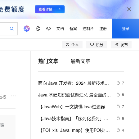
文档
备案
控制台
注册
登录
个人
积分
发布
验
作计划
器
AI 活动
专业服务
服务伙伴合作计划
开发者社区
加入我们
产品动态
服务平台百炼
阿里云 OPC 创新助力计划
热门文章
最新文章
一站式生成采购清单，支持单品或批量购买
io：打造专属 AI 语音助手
S产品伙伴计划（繁花）
峰会
CS
造的大模型服务与应用开发平台
一句话生成原生可编辑精美 PPT 文稿
AI 生产力先锋
Al MaaS 服务伙伴赋能合作
域名
博文
Careers
至高可申请百万元
Qwen3.8-Max 模型上线
开启高性价比 AI 编程新体验
弹性可伸缩的云计算服务
Qwen-Audio-3.0-Realtime 端到端实时语音角色扮演
输入一句话想法, 轻松生成专业的 PPT
先锋实践拓展 AI 生产力的边界
Token 补贴，五大权
计划
海大会
伙伴信用分合作计划
商标
问答
社会招聘
面向 Java 开发者：2024 最新技术栈
7
益加速 OPC 成功
eek-V4-Pro
SS
一键部署幻兽帕鲁游戏服务器
飞天发布时刻
HOT
Open Search 向量检索版支
划
备案
电子书
校园招聘
下 Java 与 AI/ML 融合的实操详尽指
pSeek-V4-Pro
视频创作，一键激活电商全链路生产力
稳定、安全、高性价比、高性能的云存储服务
一键购买专属联机服务器，轻松开启游戏
所见，即是所愿
持视频检索 Pipeline 功能
更多支持
Java 基础知识面试题汇总 最全面的 
8
版权
南
划
公司注册
镜像站
视频生成
语音识别与合成
Java 基础面试题整理
专属 QwenPaw
漫剧工坊：一站式动画创作平台
AI 实训营
HOT
应用身份服务 (IDaaS)
【JavaWeb】一文搞懂Java过滤器与
7
合作伙伴培训与认证
划
上云迁移
站生成，高效打造优质广告素材
全接入的云上超级电脑
从聊天伙伴进化为能主动干活的本地数字员工
快速生产连贯的高质量长漫剧
从基础到进阶，Agent 创客手把手教你
OpenClaw 管理能力上线
拦截器的区别
lScope
我要反馈
e-1.1-T2V
Qwen3-TTS-Flash
【Java技术指南】「序列化系列」深
6
查询合作伙伴
n Alibaba Cloud ISV 合作
代维服务
建企业门户网站
10 分钟搭建微信、支付宝小程序
层循
MaxCompute MaxFrame 提
入挖掘FST快速序列化压缩内存的利
畅细腻的高质量视频
离线语音合成大模型，多语言方言自适应，低延迟高稳定
创新加速
【POI  xls  Java  map】使用POI处理
ope
登录合作伙伴管理后台
4
我要建议
站，无忧落地极速上线
以可视化方式快速构建移动和 PC 门户网站
国内短信简单易用，安全可靠，秒级触达，全球覆盖200+国家和地区。
高效部署网站，快速应用到小程序
供自动弹性内存功能
器的特性和原理 
xls  抽取出异常信息  --java1.8Group 