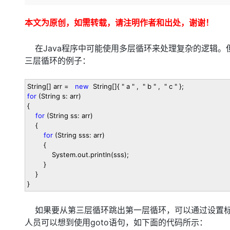
存储
天池大赛
Qwen3.7-Plus
云解析DNS
解决方案免费试用 新老
电子合同
最高领取价值200元试用
能看、能想、能动手的多模
安全
网络与CDN
本文为原创，如需转载，请注明作者和出处，谢谢！
AI 算法大赛
畅捷通
大数据开发治理平台 Data
AI 产品 免费试用
网络
安全
云开发大赛
Qwen3-VL-Plus
Tableau 订阅
在Java程序中可能使用多层循环来处理复杂的逻辑。
1亿+ 大模型 tokens 和 
三层循环的例子：
可观测
入门学习赛
中间件
AI空中课堂在线直播课
云防火墙
140+云产品 免费试用
上云与迁云
云原生的云上边界网络安全
产品新客免费试用，最长1
数据库
String[] arr
=
new
String[]{
"
a
"
,
"
b
"
,
"
c
"
};
生态解决方案
for
(String s: arr)
大模型服务
企业出海
大模型ACA认证体验
大数据计算
{
助力企业全员 AI 认知与能
行业生态解决方案
for
(String ss: arr)
千问AI平台-Token Plan
政企业务
媒体服务
{
开发者生态解决方案
for
(String sss: arr)
{
企业服务与云通信
千问AI平台-模型体验
AI 开发和 AI 应用解决
System.out.println(sss);
在线体验全尺寸、多种模态
}
域名与网站
}
Happy 系列大模型
}
终端用户计算
Serverless
如果要从第三层循环跳出第一层循环，可以通过设置标
人员可以想到使用goto语句，如下面的代码所示：
开发工具