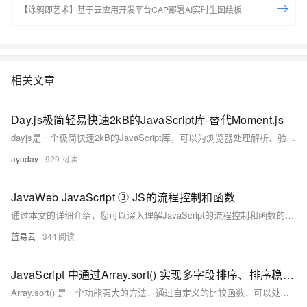
【涂鸦即艺术】基于云应用开发平台CAP部署AI实时生图绘板
相关文章
Day.js极简轻易快速2kB的JavaScript库-替代Moment.js
dayjs是一个极简快速2kB的JavaScript库，可以为浏览器处理解析、验证、操作和显示日期和时间，它的设计目标是提供一个简单、快速且功能强大的日期处理工具，同时保持极小的体积（仅 2KB 左右）。
ayuday
929
JavaWeb JavaScript ③ JS的流程控制和函数
通过本文的详细介绍，您可以深入理解JavaScript的流程控制和函数的使用，进而编写出高效、可维护的代码。
蓝易云
344
JavaScript 中通过Array.sort() 实现多字段排序、排序稳定性、随机排序洗牌算法、优化排序性能，JS中排序算法的使用详解（附实际应用代码）
Array.sort() 是一个功能强大的方法，通过自定义的比较函数，可以处理各种复杂的排序逻辑。无论是简单的数字排序，还是多字段、嵌套对象、分组排序等高级应用，Array.sort() 都能胜任。同时，通过性能优化技巧（如映射排序）和结合其他数组方法（如 reduce），Array.sort() 可以用来实现高效的数据处理逻辑。 只有锻炼思维才能可持续地解决问题，只有思维才是真正值得学习和分享的核心要素。如果这篇博客能给您带来一点帮助，麻烦您点个赞支持一下，还可以收藏起来以备不时之需，有疑问和错误欢迎在评论区指出~