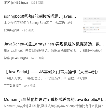
游客lijmi4663rgsa
1333
springboot解决js前端跨域问题，javascript跨域问题解决
本文介绍了如何在Spring Boot项目中编写Filter过滤器以处理跨域问题，并通过一个示例展示了使用JavaScript进行跨域请求的方法。首先，在Spring Boot应用中添加一个实现了`Filter`接口的类，设置响应头允许所有来源的跨域请求。接着，通过一个简单的HTML页面和jQuery发送AJAX请求到指定URL，验证跨域请求是否成功。文中还提供了请求成功的响应数据样例及请求效果截图。
2G冲浪词条
426
JavaScript中通过array.filter()实现数组的数据筛选、数据清洗和链式调用，JS中数组过滤器的使用详解（附实际应用代码）
用array.filter(）来实现数据筛选、数据清洗和链式调用，相对于for循环更加清晰，语义化强，能显著提升代码的可读性和可维护性。博客不应该只有代码和解决方案，重点应该在于给出解决方案的同时分享思维模式，只有思维才能可持续地解决问题，只有思维才是真正值得学习和分享的核心要素。如果这篇博客能给您带来一点帮助，麻烦您点个赞支持一下，还可以收藏起来以备不时之需，有疑问和错误欢迎在评论区指出~
游客lijmi4663rgsa
1458
【JavaScript】——JS基础入门常见操作（大量举例）
JS引入方式，JS基础语法，JS增删查改，JS函数，JS对象
三三是该溜子
355
Moment.js与其他处理时间戳格式差异的JavaScript库相比有什么优势？
Moment.js与其他处理时间戳格式差异的JavaScript库相比有什么优势？