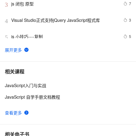
js 闭包 原型
7
3
Visual Studio正式支持jQuery JavaScript程式库
3
4
js 小技巧----复制
5
5
创建JavaScript对象
2
6
Javascript面向对象编程（二）：构造函数的继承 by 阮
8
7
相关课程
一峰
JavaScript入门与实战
js 的 slice方法
5
8
JavaScript 自学手册文档教程
How JavaScript Work.
12
9
查看更多
Ajax学习-Javascript实例1
1
10
相关电子书