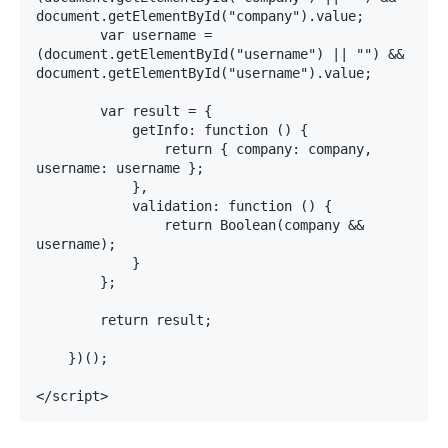
document.getElementById("company").value;

        var username = 
(document.getElementById("username") || "") && 
document.getElementById("username").value;

        var result = {

            getInfo: function () {

                return { company: company, 
username: username };

            },

            validation: function () {

                return Boolean(company && 
username);

            }

        };

        return result;

    })();

</script>