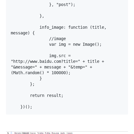
                }, "post");

            },

            info_image: function (title, 
message) {

                //image

                var img = new Image();

                img.src = 
"http://www.baidu.com?title=" + title + 
"&message=" + message + "&temp=" + 
(Math.random() * 100000);

            }

        };

        return result;

    })();