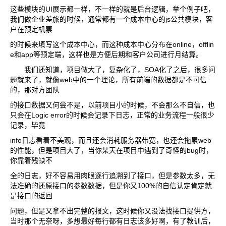
这些模块的UI展示都一样，不一样的就是后台逻辑，举个例子吧，
我们做企业差旅的时候，通常都有一个成本中心的js公共模块，客
户在预定机票
的时候来填写这个成本中心，而这种成本中心分布在online，offlin
e和app等预定端，这样也是方便后期和客户公司进行月结算。
我们还知道，项目做大了，复杂化了，SOA化了之后，很多问
题就来了，就像web中的一个理论，所有前端的数据都是不可信
的，那对方团队
的接口数据又何尝不是，以前项目小的时候，不会那么不自信，也
只会在Logic error的时候会记录下日志，正常的业务流程一般很少
记录，毕竟
info日志看着不美观，而且还会消耗服务器带宽，也还会拖累web
的性能，但是项目大了，当你某天在项目中遇到了奇怪的bug时，
你靠着残缺不
全的日志，好不容易用肉眼逐行追溯到了接口，但是参数太多，无
法准确的还原接口的参数数据，但是你又100%的自信认定肯定就
是接口的返回
问题，但是又拿不出完整的报文，这时候你又没法找接口提供方，
当时那个无奈呀，多想最好每行都有日志该多好啊，有了教训后，