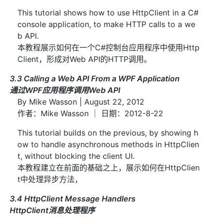
This tutorial shows how to use HttpClient in a C#
console application, to make HTTP calls to a we
b API.
本教程展示如何在一个C#控制台应用程序中使用Http
Client，形成对Web API的HTTP调用。
3.3 Calling a Web API From a WPF Application
通过WPF应用程序调用Web API
By Mike Wasson | August 22, 2012
作者：Mike Wasson ｜ 日期：2012-8-22
This tutorial builds on the previous, by showing h
ow to handle asynchronous methods in HttpClien
t, without blocking the client UI.
本教程建立在前面的基础之上，展示如何在HttpClien
t中处理异步方法，
3.4 HttpClient Message Handlers
HttpClient消息处理程序