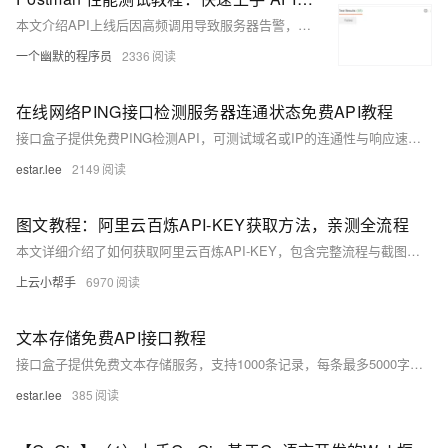
本文介绍API上线后因高频调用导致服务器告警，通过Postman与Apifox进行压力测试排查性能瓶颈。对比两款工具在批量请求、断言验证、可视化报告等方面的优劣，探讨API性能优化策略及行业未来发展方向。
一个幽默的程序员
2336
在线网络PING接口检测服务器连通状态免费API教程
接口盒子提供免费PING检测API，可测试域名或IP的连通性与响应速度，支持指定地域节点，适用于服务器运维和网络监控。
estar.lee
2149
图文教程：阿里云百炼API-KEY获取方法，亲测全流程
本文详细介绍了如何获取阿里云百炼API-KEY，包含完整流程与截图指引。需先开通百炼平台及大模型服务，再通过控制台创建并复制API-KEY。目前平台提供千万tokens免费额度，适合开发者快速上手使用。
上云小帮手
6970
文本存储免费API接口教程
接口盒子提供免费文本存储服务，支持1000条记录，每条最多5000字符，适用于公告、日志、配置等场景，支持修改与读取。
estar.lee
385