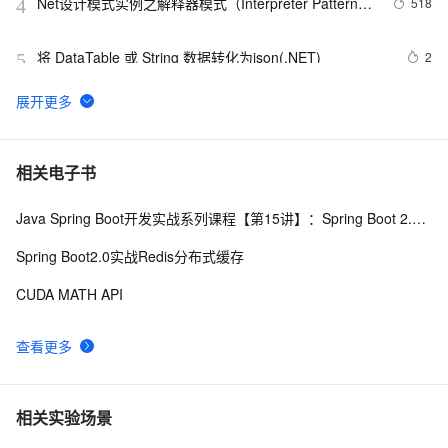
Net设计模式实例之解释器模式（Interpreter Pattern）
518
4
(1)
将 DataTable 或 String 数据转化为json(.NET)
2
5
.NET数据库编程求索之路--11.一些思考
6
6
Net设计模式实例之适配器模式（Adapter Pattern）
10
7
相关电子书
Java Spring Boot开发实战系列课程【第15讲】：Spring Boot 2.0 API与Spring REST Docs实战
.NET深入解析LINQ框架（三：LINQ优雅的前奏）
8
8
Spring Boot2.0实战Redis分布式缓存
.NET Micro Framework开发板用户简明手册(v3.0)
457
9
CUDA MATH API
.NET Compact Framework下的单元测试
4
10
查看更多
相关实验场景