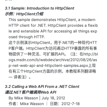
3.1 Sample: Introduction to HttpClient
示例：HttpClient介绍
This sample demonstrates HttpClient, a modern
HTTP client for .NET. HttpClient provides a flexib
le and extensible API for accessing all things exp
osed through HTTP.
这个示例演示HttpClient，用于.NET的一种现代HTT
P客户端。HttpClient为访问通过HTTP暴露的所有事
物提供了一种灵活、可扩展的API。（注：在http://bl
ogs.msdn.com/b/webdev/archive/2012/08/26/as
p-net-web-api-and-httpclient-samples.aspx上现
在有三个HttpClient方面的示例，本教程系列翻译略
— 译者注）。
3.2 Calling a Web API From a .NET Client
通过.NET客户端调用Web API
By Mike Wasson | July 18, 2012
作者：Mike Wasson ｜ 日期：2012-7-18