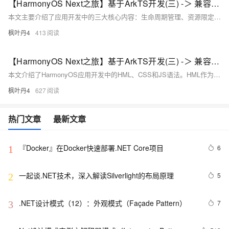
【HarmonyOS Next之旅】基于ArkTS开发(三) -＞ 兼容JS的类Web开发(三)
本文主要介绍了应用开发中的三大核心内容：生命周期管理、资源限定与访问以及多语言支持。在生命周期部分，详细说明了应用和页面的生命周期函数及其触发时机，帮助开发者更好地掌控应用状态变化。资源限定与访问章节，则聚焦于资源限定词的定义、命名规则及匹配逻辑，并阐述了如何通过 `
枫叶丹4
413
【HarmonyOS Next之旅】基于ArkTS开发(三) -＞ 兼容JS的类Web开发(二)
本文介绍了HarmonyOS应用开发中的HML、CSS和JS语法。HML作为标记语言，支持数据绑定、事件处理、列表渲染等功能；CSS用于样式定义，涵盖尺寸单位、样式导入、选择器及伪类等特性；JS实现业务逻辑，包括ES6语法支持、对象属性、数据方法及事件处理。通过具体代码示例，详细解析了页面构建与交互的实现方式，为开发者提供全面的技术指导。
枫叶丹4
627
热门文章
最新文章
『Docker』在Docker快速部署.NET Core项目
6
1
一起谈.NET技术，深入解读Silverlight的布局原理
5
2
.NET设计模式（12）：外观模式（Façade Pattern）
7
3