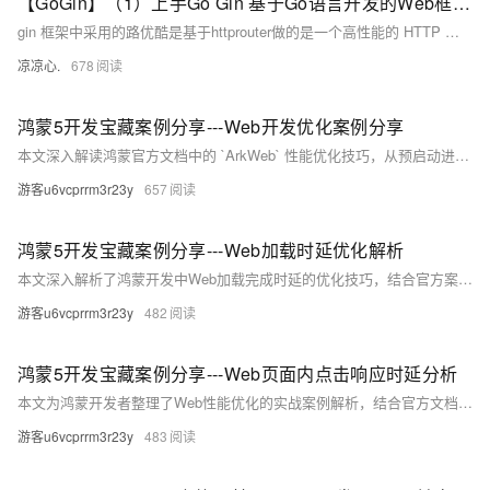
【GoGin】（1）上手Go Gin 基于Go语言开发的Web框架，本文介绍了各种路由的配置信息；包含各场景下请求参数的基本传入接收
gin 框架中采用的路优酷是基于httprouter做的是一个高性能的 HTTP 请求路由器，适用于 Go 语言。它的设计目标是提供高效的路由匹配和低内存占用，特别适合需要高性能和简单路由的应用场景。
凉凉心.
678
鸿蒙5开发宝藏案例分享---Web开发优化案例分享
本文深入解读鸿蒙官方文档中的 `ArkWeb` 性能优化技巧，从预启动进程到预渲染，涵盖预下载、预连接、预取POST等八大优化策略。通过代码示例详解如何提升Web页面加载速度，助你打造流畅的HarmonyOS应用体验。内容实用，按需选用，让H5页面快到飞起！
游客u6vcprrm3r23y
657
鸿蒙5开发宝藏案例分享---Web加载时延优化解析
本文深入解析了鸿蒙开发中Web加载完成时延的优化技巧，结合官方案例与实际代码，助你提升性能。核心内容包括：使用DevEco Profiler和DevTools定位瓶颈、四大优化方向（资源合并、接口预取、图片懒加载、任务拆解）及高频手段总结。同时提供性能优化黄金准则，如首屏资源控制在300KB内、关键接口响应≤200ms等，帮助开发者实现丝般流畅体验。
游客u6vcprrm3r23y
482
鸿蒙5开发宝藏案例分享---Web页面内点击响应时延分析
本文为鸿蒙开发者整理了Web性能优化的实战案例解析，结合官方文档深度扩展。内容涵盖点击响应时延核心指标（≤100ms）、性能分析工具链（如DevTools时间线、ArkUI Trace抓取）以及高频优化场景，包括递归函数优化、网络请求阻塞解决方案和setTimeout滥用问题等。同时提供进阶技巧，如首帧加速、透明动画陷阱规避及Web组件初始化加速，并通过优化前后Trace对比展示成果。最后总结了快速定位问题的方法与开发建议，助力开发者提升Web应用性能。
游客u6vcprrm3r23y
483