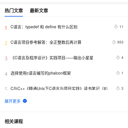
热门文章
最新文章
C语言：typedef 和 define 有什么区别
11
1
C语言项目参考解答：全正整数后再计算
653
2
《C语言及程序设计》实践项目——输出小星星
4
3
选择使用c语言编写的phalcon框架
1
4
C与C++《精通Unix下C语言与项目实践》读书笔记（8）
3
5
C语言杂谈——静态函数
5
6
C语言例题5：
685
7
相关课程