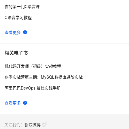
你的第一门C语言课
【C语言程序设计——函数】分数数列求和1（头歌实践
13
8
教学平台习题）【合集】
C语言学习教程
【C语言基础篇】scanf（）函数详解
7
9
查看更多
C语言——二级指针
638
10
相关电子书
低代码开发师（初级）实战教程
冬季实战营第三期：MySQL数据库进阶实战
阿里巴巴DevOps 最佳实践手册
查看更多
关注我们：
新浪微博