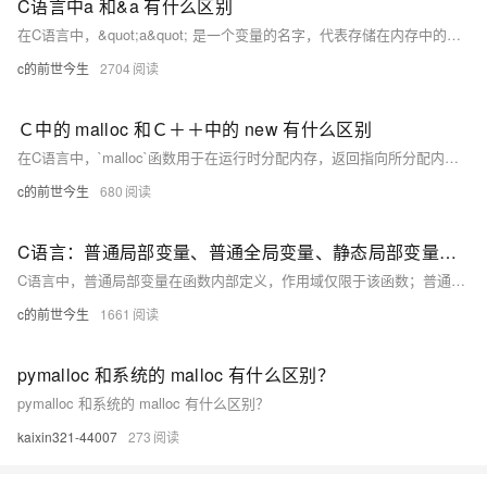
C语言中a 和&a 有什么区别
在C语言中，&quot;a&quot; 是一个变量的名字，代表存储在内存中的某个值。而&quot;&a&quot; 则是获取该变量的内存地址，即变量a在计算机内存中的具体位置。这两者的主要区别在于：&quot;a&quot; 操作的是变量中的值，&quot;&a&quot; 操作的是变量的内存地址。
c的前世今生
2704
Ｃ中的 malloc 和Ｃ＋＋中的 new 有什么区别
在C语言中，`malloc`函数用于在运行时分配内存，返回指向所分配内存的指针，需显式包含头文件 `&lt;stdlib.h&gt;`。而在C++中，`new`不仅分配内存，还对其进行构造初始化，且直接使用类型声明即可，无需额外包含头文件。`new`还支持数组初始化，能更好地融入C++的面向对象特性，而`malloc`仅作为内存分配工具。使用完毕后，`free`和`delete`分别用于释放`malloc`和`new`分配的内存。
c的前世今生
680
C语言：普通局部变量、普通全局变量、静态局部变量、静态全局变量的区别
C语言中，普通局部变量在函数内部定义，作用域仅限于该函数；普通全局变量在所有函数外部定义，作用域为整个文件；静态局部变量在函数内部定义但生命周期为整个程序运行期；静态全局变量在所有函数外部定义，但仅在定义它的文件内可见。
c的前世今生
1661
pymalloc 和系统的 malloc 有什么区别？
pymalloc 和系统的 malloc 有什么区别？
kaixin321-44007
273