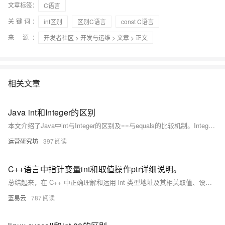
文章标签：
C语言
关键词：
int区别
区别C语言
const C语言
来 源：
开发者社区
>
开发与运维
>
文章
> 正文
相关文章
Java int和Integer的区别
本文介绍了Java中int与Integer的区别及==与equals的比较机制。Integer是int的包装类，支持null值。使用==比较时，int直接比较数值，而Integer比较对象地址；在-128至127范围内的Integer值可缓存，超出该范围或使用new创建时则返回不同对象。equals方法则始终比较实际数值。
运营研究坊
397
C++语言中指针变量int和取值操作ptr详细说明。
总结起来，在 C++ 中正确理解和运用 int 类型地址及其相关取值、设定等操纵至关重要且基础性强：定义 int 类型 pointer 需加星号；初始化 pointer 需配合 & 取址；读写 pointer 执向之处需配合 * 解引用操纵进行。
蓝易云
787