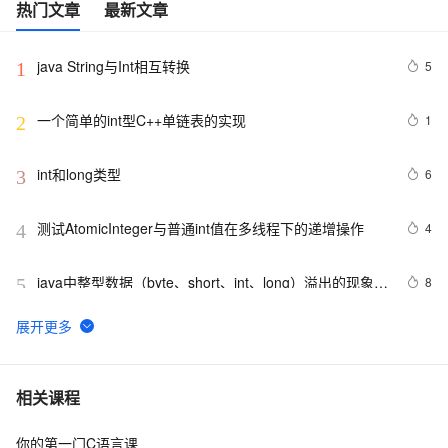
热门文章
最新文章
java String与Int相互转换
5
1
一个简单的int型C++单链表的实现
1
2
int和long类型
6
3
测试AtomicInteger与普通int值在多线程下的递增操作
4
4
java中整型数据（byte、short、int、long）溢出的现象及
8
5
原理
int.class 与 Integer.class
1
6
部署教程 | ResNet原理+PyTorch复现+ONNX+TensorRT 
4
7
相关课程
int8量化部署
你的第一门C语言课
Golang 字符串([]string)数组转整型([]int)数组
2
8