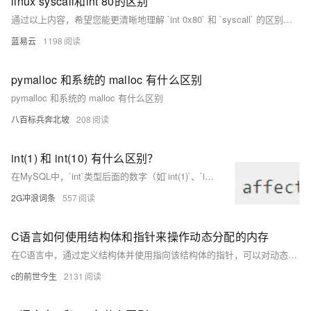
linux syscall和int 80的区别
通过以上内容，希望您能更清晰地理解 `int 0x80` 和 `syscall` 的区别及其在不同系统架构中的应用。
蓝易云
1198
pymalloc 和系统的 malloc 有什么区别
pymalloc 和系统的 malloc 有什么区别
八百标兵奔北坡
208
int(1) 和 int(10) 有什么区别？
在MySQL中，`int`类型后面的数字（如`int(1)`、`int(10)`）并不影响其存储范围，最大值仍为4294967295（无符号）。这些数字只有在配合`zerofill`使用时才有意义，用于显示时不足位数补0。例如，`int(4) zerofill`会将1显示为0001。这适用于需要固定长度编号的场景，如学号等。
2G冲浪词条
557
C语言如何使用结构体和指针来操作动态分配的内存
在C语言中，通过定义结构体并使用指向该结构体的指针，可以对动态分配的内存进行操作。首先利用 `malloc` 或 `calloc` 分配内存，然后通过指针访问和修改结构体成员，最后用 `free` 释放内存，实现资源的有效管理。
c的前世今生
2131