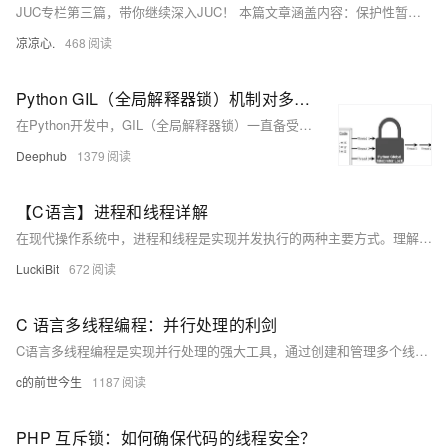
JUC专栏第三篇，带你继续深入JUC！ 本篇文章涵盖内容：保护性暂停、生产者与消费者、Park&unPark、线程转换条件、多把锁情况分析、可重入锁、顺序控制 笔记共享！！文章全程干货！
凉凉心.
468
Python GIL（全局解释器锁）机制对多线程性能影响的深度分析
在Python开发中，GIL（全局解释器锁）一直备受关注。本文基于CPython解释器，探讨GIL的技术本质及其对程序性能的影响。GIL确保同一时刻只有一个线程执行代码，以保护内存管理的安全性，但也限制了多线程并行计算的效率。文章分析了GIL的必要性、局限性，并介绍了多进程、异步编程等替代方案。尽管Python 3.13计划移除GIL，但该特性至少要到2028年才会默认禁用，因此理解GIL仍至关重要。
Deephub
1379
【C语言】进程和线程详解
在现代操作系统中，进程和线程是实现并发执行的两种主要方式。理解它们的区别和各自的应用场景对于编写高效的并发程序至关重要。
LuckiBit
672
C 语言多线程编程：并行处理的利剑
C语言多线程编程是实现并行处理的强大工具，通过创建和管理多个线程，可以显著提升程序执行效率，尤其在处理大量数据或复杂计算时效果显著。
c的前世今生
1187
PHP 互斥锁：如何确保代码的线程安全？