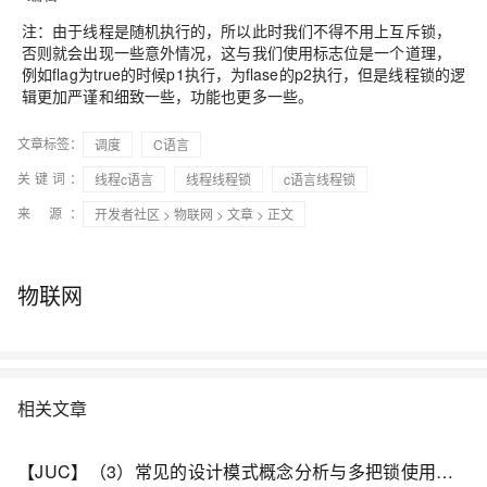
注：由于线程是随机执行的，所以此时我们不得不用上互斥锁，
否则就会出现一些意外情况，这与我们使用标志位是一个道理，
例如flag为true的时候p1执行，为flase的p2执行，但是线程锁的逻
辑更加严谨和细致一些，功能也更多一些。
文章标签：
调度
C语言
关键词：
线程c语言
线程线程锁
c语言线程锁
来 源：
开发者社区
>
物联网
>
文章
> 正文
物联网
相关文章
【JUC】（3）常见的设计模式概念分析与多把锁使用场景！！理解线程状态转换条件！带你深入JUC！！文章全程笔记干货！！