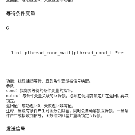
等待条件变量
C
1int pthread_cond_wait(pthread_cond_t *restri
功能
：线程挂起等待，直到条件变量被信号唤醒。
参数
：
：指向要等待的条件变量的指针。
cond
：与条件变量关联的互斥锁，必须在调用前锁定并在返回后再次
mutex
锁定。
返回值
：成功返回
，失败返回非零值。
0
注释
：当没有条件产生时函数会阻塞，同时会自动解锁互斥锁；一旦条
件产生或接收到信号，函数结束阻塞并重新锁定互斥锁。
发送信号