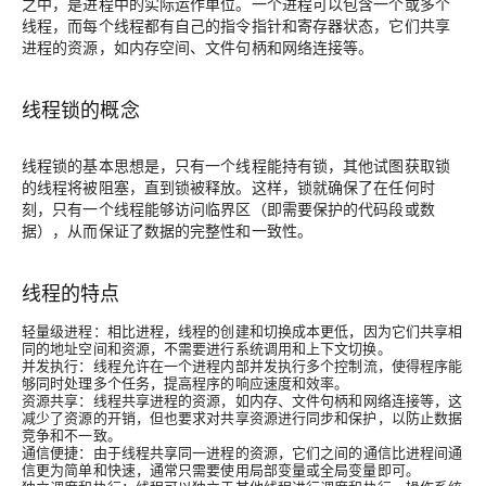
之中，是进程中的实际运作单位。一个进程可以包含一个或多个
线程，而每个线程都有自己的指令指针和寄存器状态，它们共享
进程的资源，如内存空间、文件句柄和网络连接等。
线程锁的概念
线程锁的基本思想是，只有一个线程能持有锁，其他试图获取锁
的线程将被阻塞，直到锁被释放。这样，锁就确保了在任何时
刻，只有一个线程能够访问临界区（即需要保护的代码段或数
据），从而保证了数据的完整性和一致性。
线程的特点
轻量级进程
：相比进程，线程的创建和切换成本更低，因为它们共享相
同的地址空间和资源，不需要进行系统调用和上下文切换。
并发执行
：线程允许在一个进程内部并发执行多个控制流，使得程序能
够同时处理多个任务，提高程序的响应速度和效率。
资源共享
：线程共享进程的资源，如内存、文件句柄和网络连接等，这
减少了资源的开销，但也要求对共享资源进行同步和保护，以防止数据
竞争和不一致。
通信便捷
：由于线程共享同一进程的资源，它们之间的通信比进程间通
信更为简单和快速，通常只需要使用局部变量或全局变量即可。