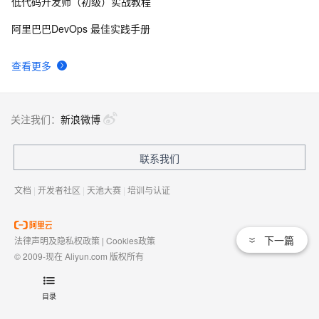
低代码开发师（初级）实战教程
阿里巴巴DevOps 最佳实践手册
查看更多
关注我们：
新浪微博
联系我们
文档
|
开发者社区
|
天池大赛
|
培训与认证
下一篇
法律声明及隐私权政策
|
Cookies政策
© 2009-现在 Aliyun.com 版权所有
增值电信业务经营许可证：
浙B2-20080101
域名注册服务机构许可：
浙D3-20210002
目录
浙公网安备 33010602009975号
浙B2-20080101-4