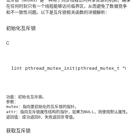
在任何时刻只有一个线程能够访问临界区，从而避免了数据竞争
和不一致性问题。以下是互斥锁相关函数的详细解析：
初始化互斥锁
C
1int pthread_mutex_init(pthread_mutex_t *mute
功能
：初始化互斥锁。
参数
：
：指向要初始化的互斥锁的指针。
mutex
：指向互斥锁属性结构的指针，如果为
，则使用默认属性。
attr
NULL
返回值
：成功返回
，失败返回非零值。
0
获取互斥锁