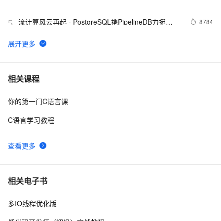
流计算风云再起 - PostgreSQL携PipelineDB力挺
8784
5
IoT(物联网), 大幅提升性能和开发效率
AIoT开发者社区布道激励计划
8296
6
全新版本MongoDB数据存储席卷物联网
7988
7
相关课程
你的第一门C语言课
学术界关于HBase在物联网/车联网/互联网/金融/高能
7730
8
物理等八大场景的理论研究
C语言学习教程
2019阿里云广州峰会开始报名！
7381
9
查看更多
企业需要了解的物联网（IoT）基本知识
6569
10
相关电子书
多IO线程优化版