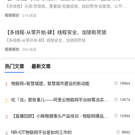
【多线程】乐观/悲观锁、重量级/轻量级锁、挂起等待/自旋锁、公平/非公锁、可重入/不可重入锁、读写锁
椰椰椰耶
214
【多线程-从零开始-肆】线程安全、加锁和死锁
【多线程-从零开始-肆】线程安全、加锁和死锁
椰椰椰耶
363
热门文章
最新文章
物联网+智慧城建，智慧城市建设的新动能
19964
1
吃『派』那些事儿——阿里云物联网平台树莓派实战
13674
2
集锦
【直播回顾】小眯眼摄像头产品培训 - 物联网爆品推
12994
3
荐 - 88大促预告
NB-IOT物联网平台是如何工作的
9842
4