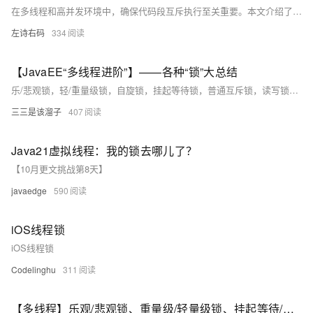
在多线程和高并发环境中，确保代码段互斥执行至关重要。本文介绍了 PHP 互斥锁库 `wise-locksmith`，它提供多种锁机制（如文件锁、分布式锁等），有效解决线程安全问题，特别适用于电商平台库存管理等场景。通过 Composer 安装后，开发者可以利用该库确保在高并发下数据的一致性和安全性。
左诗右码
334
【JavaEE“多线程进阶”】——各种“锁”大总结
乐/悲观锁，轻/重量级锁，自旋锁，挂起等待锁，普通互斥锁，读写锁，公不公平锁，可不可重入锁，synchronized加锁三阶段过程，锁消除，锁粗化
三三是该溜子
407
Java21虚拟线程：我的锁去哪儿了？
【10月更文挑战第8天】
javaedge
590
iOS线程锁
iOS线程锁
Codelinghu
311
【多线程】乐观/悲观锁、重量级/轻量级锁、挂起等待/自旋锁、公平/非公锁、可重入/不可重入锁、读写锁