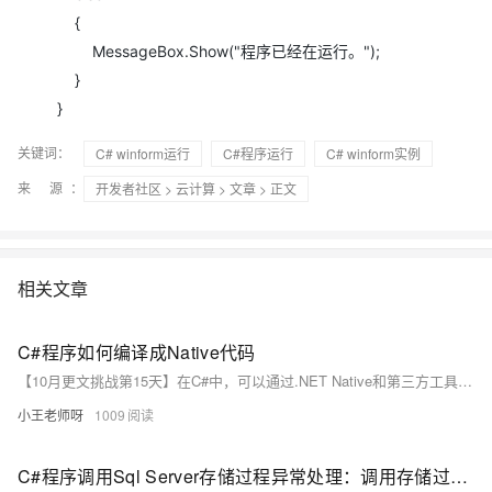
{
MessageBox.Show("程序已经在运行。");
}
}
关键词：
C# winform运行
C#程序运行
C# winform实例
来 源：
开发者社区
>
云计算
>
文章
> 正文
相关文章
C#程序如何编译成Native代码
【10月更文挑战第15天】在C#中，可以通过.NET Native和第三方工具（如Ngen.exe）将程序编译成Native代码，以提升性能和启动速度。.NET Native适用于UWP应用，而Ngen.exe则通过预编译托管程序集为本地机器代码来加速启动。不过，这些方法也可能增加编译时间和部署复杂度。
小王老师呀
1009
C#程序调用Sql Server存储过程异常处理：调用存储过程后不返回、不抛异常的解决方案