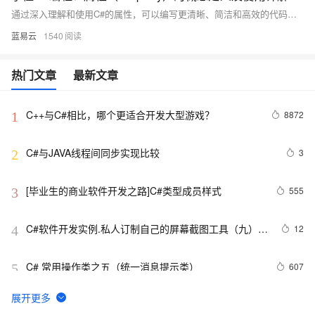
通过深入理解和使用C#的属性，可以编写更清晰、简洁和高效的代码，为开发高质量的应用程序奠定基础。
蓝易云
1540
热门文章
最新文章
C++与C#相比，哪个更适合开发大型游戏？
8872
1
C#与JAVA线程间同步实现比较
3
2
[毕业生的商业软件开发之路]C#类型成员样式
555
3
C#软件开发实例.私人订制自己的屏幕截图工具（九）使
12
4
用自定义光标，QQ截图时的光标
C# 常用操作类之五（统一消息提示类）
607
5
[CLR via C#]5.1 基元类型
667
6