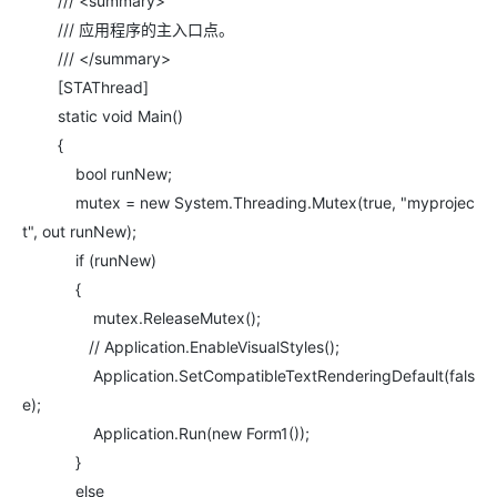
/// <summary>
/// 应用程序的主入口点。
/// </summary>
[STAThread]
static void Main()
{
bool runNew;
mutex = new System.Threading.Mutex(true, "myprojec
t", out runNew);
if (runNew)
{
mutex.ReleaseMutex();
// Application.EnableVisualStyles();
Application.SetCompatibleTextRenderingDefault(fals
e);
Application.Run(new Form1());
}
else