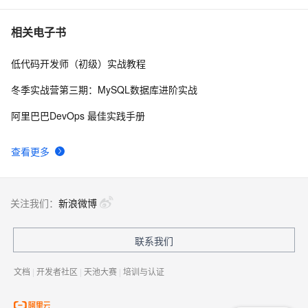
C# Win32控制台线程计时器代码示例
2
7
相关电子书
低代码开发师（初级）实战教程
[C#]提交表单
638
8
冬季实战营第三期：MySQL数据库进阶实战
C#窗体访问网址方法
3
9
阿里巴巴DevOps 最佳实践手册
C#服务器端获取客户端(html)控件值
9
10
查看更多
关注我们：
新浪微博
联系我们
文档
|
开发者社区
|
天池大赛
|
培训与认证