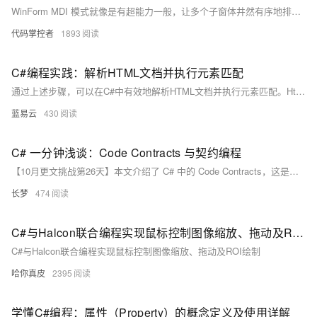
WinForm MDI 模式就像是有超能力一般，让多个子窗体井然有序地排列在一个主窗体之下，既美观又实用。不过，也要小心管理好子窗体们的生命周期哦，否则一不小心就会出现一些意想不到的小bug
代码掌控者
1893
C#编程实践：解析HTML文档并执行元素匹配
通过上述步骤，可以在C#中有效地解析HTML文档并执行元素匹配。HtmlAgilityPack提供了一个强大而灵活的工具集，可以处理各种HTML解析任务。
蓝易云
430
C# 一分钟浅谈：Code Contracts 与契约编程
【10月更文挑战第26天】本文介绍了 C# 中的 Code Contracts，这是一个强大的工具，用于通过契约编程增强代码的健壮性和可维护性。文章从基本概念入手，详细讲解了前置条件、后置条件和对象不变量的使用方法，并通过具体代码示例进行了说明。同时，文章还探讨了常见的问题和易错点，如忘记启用静态检查、过度依赖契约和性能影响，并提供了相应的解决建议。希望读者能通过本文更好地理解和应用 Code Contracts。
长梦
474
C#与Halcon联合编程实现鼠标控制图像缩放、拖动及ROI绘制
C#与Halcon联合编程实现鼠标控制图像缩放、拖动及ROI绘制
哈你真皮
2395
学懂C#编程：属性（Property）的概念定义及使用详解