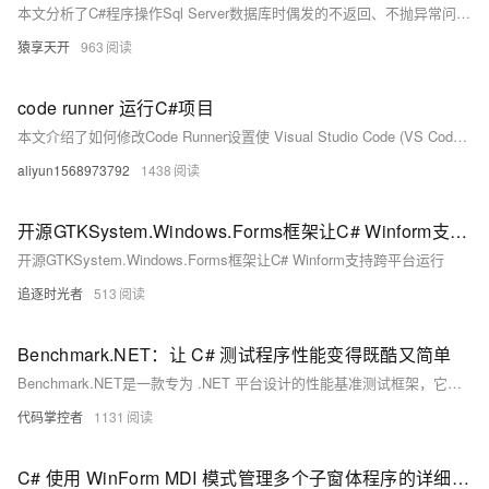
本文分析了C#程序操作Sql Server数据库时偶发的不返回、不抛异常问题，并提出了解决思路。首先解析了一个执行存储过程的函数`ExecuteProcedure`，其功能是调用存储过程并返回影响行数。针对代码执行被阻塞但无异常的情况，文章总结了可能原因，如死锁、无限循环或网络问题等。随后提供了多种解决方案：1) 增加日志定位问题；2) 使用异步操作提升响应性；3) 设置超时机制避免阻塞；4) 利用线程池分离主线程；5) 通过信号量同步线程；6) 监控数据库连接状态确保可用性。这些方法可有效应对数据库操作中的潜在问题，保障程序稳定性。
猿享天开
963
code runner 运行C#项目
本文介绍了如何修改Code Runner设置使 Visual Studio Code (VS Code) 能直接运行完整的 C# 项目。传统方式依赖 cscript 工具，仅支持 .csx 文件，功能受限且已停止维护。新配置使用 `dotnet run` 命令，结合一系列炫酷的cmd指令，将指令定位到具体的csproj文件上进行运行。
aliyun1568973792
1438
开源GTKSystem.Windows.Forms框架让C# Winform支持跨平台运行
开源GTKSystem.Windows.Forms框架让C# Winform支持跨平台运行
追逐时光者
513
Benchmark.NET：让 C# 测试程序性能变得既酷又简单
Benchmark.NET是一款专为 .NET 平台设计的性能基准测试框架，它可以帮助你测量代码的执行时间、内存使用情况等性能指标。它就像是你代码的 "健身教练"，帮助你找到瓶颈，优化性能，让你的应用跑得更快、更稳！希望这个小教程能让你在追求高性能的路上越走越远，享受编程带来的无限乐趣！
代码掌控者
1131
C# 使用 WinForm MDI 模式管理多个子窗体程序的详细步骤