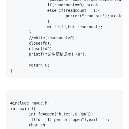
		if(readcount==0) break;

		else if(readcount==-1){

			perror("read src");break;

		}

   		write(fd,buf,readcount);

	}

	//while(readcount>0);

	close(fd);

	close(fd2);

	printf("文件复制成功！\n");

	return 0;

#include "myuc.h"

int main(){

	int fd=open("b.txt",O_RDWR);

	if(fd==-1) perror("open"),exit(-1);

	char ch;
