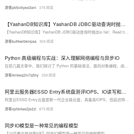
游客pb5c4iyea3ani
376
【YashanDB知识库】YashanDB JDBC驱动查询时抛出io fail：Read timed out异常
【YashanDB知识库】YashanDB JDBC驱动查询时抛出io fail：Read timed out异常
游客kufrkwrbkmpsa
304
Python 高级编程与实战：深入理解网络编程与异步IO
在前几篇文章中，我们探讨了 Python 的基础语法、面向对象编程、函数式编程、元编程、性能优化、调试技巧、数据科学、机器学习、Web 开发和 API 设计。本文将深入探讨 Python 在网络编程和异步IO中的应用，并通过实战项目帮助你掌握这些技术。
游客4rnkeq2m7q5hy
339
阿里云服务器ESSD Entry系统盘测评IOPS、IO读写和时延性能参数
阿里云ESSD Entry云盘是新一代企业级云盘，具备高IOPS、低延迟特性，适合开发与测试场景。它提供10~32,768 GiB容量范围，最大IOPS达6,000，吞吐量150 MB/s，时延1~3 ms。支持按量付费和包年包月，性价比高，特别适合个人开发者和中小企业。详情及价格参考阿里云官网。
游客vphb4ae2je2zi
875
同步IO模型是一种常见的编程模型
【10月更文挑战第5天】同步IO模型是一种常见的编程模型