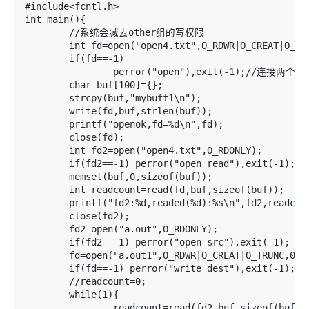
#include<fcntl.h>

int main(){

	//系统会减去other组的写权限

	int fd=open("open4.txt",O_RDWR|O_CREAT|O_TRUNC,0777);

	if(fd==-1)

		perror("open"),exit(-1);//连接两个语句

	char buf[100]={};

	strcpy(buf,"mybuff1\n");

	write(fd,buf,strlen(buf));

	printf("openok,fd=%d\n",fd);

	close(fd);

	int fd2=open("open4.txt",O_RDONLY);

	if(fd2==-1) perror("open read"),exit(-1);

	memset(buf,0,sizeof(buf));

	int readcount=read(fd,buf,sizeof(buf));

	printf("fd2:%d,readed(%d):%s\n",fd2,readcount,buf);

	close(fd2);

	fd2=open("a.out",O_RDONLY);

	if(fd2==-1) perror("open src"),exit(-1);

	fd=open("a.out1",O_RDWR|O_CREAT|O_TRUNC,0777);

	if(fd==-1) perror("write dest"),exit(-1);

	//readcount=0;

	while(1){

		readcount=read(fd2,buf,sizeof(buf));
