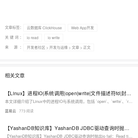
文章标签：
云数据库 ClickHouse
Web App开发
关键词：
io read
io write
来 源：
开发者社区
>
开发与运维
>
文章
> 正文
相关文章
【Linux】进程IO|系统调用|open|write|文件描述符fd|封装|理解一切皆文件
本文详细介绍了Linux中的进程IO与系统调用，包括 `open`、`write`、`read`和 `close`函数及其用法，解释了文件描述符（fd）的概念，并深入探讨了Linux中的“一切皆文件”思想。这种设计极大地简化了系统编程，使得处理不同类型的IO设备变得更加一致和简单。通过本文的学习，您应该能够更好地理解和应用Linux中的进程IO操作，提高系统编程的效率和能力。
蓝易云
773
【YashanDB知识库】YashanDB JDBC驱动查询时抛出io fail：Read timed out异常
【YashanDB知识库】YashanDB JDBC驱动查询时抛出io fail：Read timed out异常