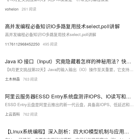
vohelon
261
高并发编程必备知识IO多路复用技术select,poll讲解
高并发编程必备知识IO多路复用技术select,poll讲解
1176112968452250
495
Java IO 接口（Input）究竟隐藏着怎样的神秘用法？快来一探究竟，解锁高效编程新境界！
【8月更文挑战第22天】Java的输入输出（IO）操作至关重要，它支持从多种来源读取数据，如文件、网络等。常用输入流包括`FileInputStream`，适用于按字节读取文件；结合`BufferedInputStream`可提升读取效率。此外，通过`Socket`和相关输入流，还能实现网络数据读取。合理选用这些流能有效支持程序的数据处理需求。
土木林森
763
阿里云服务器ESSD Entry系统盘测评IOPS、IO读写和时延性能参数
ESSD Entry云盘是阿里云推出的新一代云盘，具备高IOPS、低延迟和企业级数据保护能力。适用于开发与测试场景，支持按量付费和包年包月计费模式。99元和199元的ECS经济型e实例和通用算力型u1实例均采用ESSD Entry系统盘，性价比高。详细性能参数和价格请参考阿里云官方页面。
上云百科
762
【Linux系统编程】深入剖析：四大IO模型机制与应用（阻塞、非阻塞、多路复用、信号驱动IO 全解读）