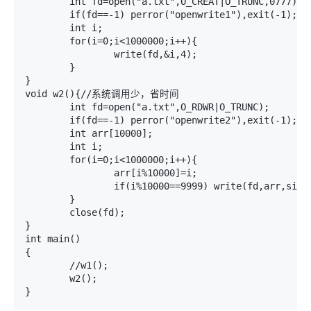
	int fd=open("a.txt",O_CREAT|O_TRUNC,0777);

	if(fd==-1) perror("openwrite1"),exit(-1);

	int i;

	for(i=0;i<1000000;i++){

		write(fd,&i,4);

	}

}

void w2(){//系统调用少，省时间

	int fd=open("a.txt",O_RDWR|O_TRUNC);

	if(fd==-1) perror("openwrite2"),exit(-1);

	int arr[10000];

	int i;

	for(i=0;i<1000000;i++){

		arr[i%10000]=i;

		if(i%10000==9999) write(fd,arr,sizeof(arr));//10000个数字才写入一次

	}

	close(fd);

}

int main()

{

	//w1();

	w2();	
