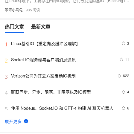
在Linux环境下，主要存在四种IO模型，它们分别是阻塞IO（Blocking IO）、非阻塞IO（Non-blocking IO）、IO多路复用（I/O Multiplexing）和异步IO（Asynchronous IO）。下面我将逐一介绍这些模型的定义：
笨笨小乌龟
935
热门文章
最新文章
Linux基础IO【重定向及缓冲区理解】
3
1
Socket.IO服务端与客户端消息通讯
11
2
Verizon公司为其云方案启动IO机制
622
3
聊聊同步、异步、阻塞、非阻塞以及IO模型
4
4
使用 Node.js、Socket.IO 和 GPT-4 构建 AI 聊天机器人
6
5
跟我学系列之趣解NIO和IO的区别
2
6