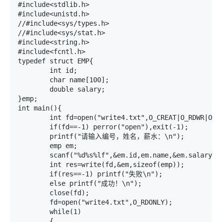
#include<stdlib.h>

#include<unistd.h>

//#include<sys/types.h>

//#include<sys/stat.h>

#include<string.h>

#include<fcntl.h>

typedef struct EMP{

	int id;

	char name[100];

	double salary;

}emp;

int main(){

	int fd=open("write4.txt",O_CREAT|O_RDWR|O_APPEND,0777);

	if(fd==-1) perror("open"),exit(-1);

	printf("请输入编号，姓名，薪水：\n");

	emp em;

	scanf("%d%s%lf",&em.id,em.name,&em.salary);

	int res=write(fd,&em,sizeof(emp));

	if(res==-1) printf("失败\n");

	else printf("成功！\n");

	close(fd);

	fd=open("write4.txt",O_RDONLY);

	while(1)

	{
