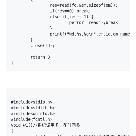
		res=read(fd,&em,sizeof(em));

		if(res==0) break;

		else if(res==-1) {

			perror("read");break;

		}

		printf("%d,%s,%g\n",em.id,em.name,em.salary);

	}

	close(fd);

	return 0;

#include<stdio.h>

#include<stdlib.h>

#include<unistd.h>

#include<fcntl.h>

void w1()//系统调用多，花时间多

{
