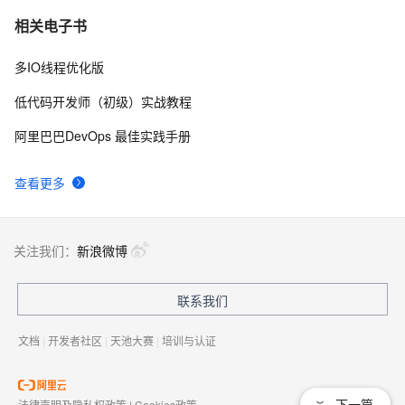
iostat来对linux硬盘IO性能进行了解
5
7
相关电子书
多IO线程优化版
文件的空间使用和IO统计
7
8
低代码开发师（初级）实战教程
rrdtool结合iostat监控系统IO
643
9
阿里巴巴DevOps 最佳实践手册
java之IO
4
10
查看更多
关注我们：
新浪微博
联系我们
文档
|
开发者社区
|
天池大赛
|
培训与认证
下一篇
法律声明及隐私权政策
|
Cookies政策