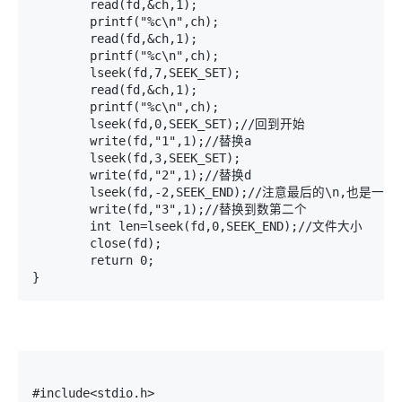
	read(fd,&ch,1);

	printf("%c\n",ch);

	read(fd,&ch,1);

	printf("%c\n",ch);

	lseek(fd,7,SEEK_SET);

	read(fd,&ch,1);

	printf("%c\n",ch);

	lseek(fd,0,SEEK_SET);//回到开始

	write(fd,"1",1);//替换a

	lseek(fd,3,SEEK_SET);

	write(fd,"2",1);//替换d

	lseek(fd,-2,SEEK_END);//注意最后的\n,也是一个字节

	write(fd,"3",1);//替换到数第二个

	int len=lseek(fd,0,SEEK_END);//文件大小

	close(fd);

	return 0;

#include<stdio.h>
