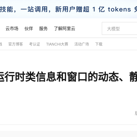
云市场
伙伴
服务
了解阿里云
践
官方博客
考认证
TIANCHI大赛
活动广场
下载
AI 特惠
数据与 API
成为产品伙伴
企业增值服务
最佳实践
价格计算器
AI 场景体
基础软件
产品伙伴合
阿里云认证
市场活动
配置报价
大模型
自助选配和估算价格
步到位
智启 AI 普惠权益
产品生态集成认证中心
企业支持计划
云上春晚
域名与网站
Qwen Audio：打造专属 AI 语音助手
千问官方 MaaS 平台，为开发者和 Agent 而生，新用户赠送 1 亿 + tokens 额度
一句话生成原生
AI Coding
阿里云Maa
2026 阿里云
云服务器 E
为企业打
数据集
Windows
大模型认证
模型
NEW
NEW
04 运行时类信息和窗口的动态、
格式还原
值低价云产品抢先购
至高享 1亿+免费 tokens，加速 Al 应用落地
提供智能易用的域名与建站服务
Qwen-Audio-3.0-Realtime 端到端实时语音角色扮演
输入一句话想法,
智能编程，一键
安全可靠、
产品生态伙伴
专家技术服务
云上奥运之旅
弹性计算合作
阿里云中企出
手机三要素
宝塔 Linux
全部认证
价格优势
开源旗舰模型
即刻拥有 DeepSeek-V4-Pro
阿里云 OPC 创新助力计划
千问大模型
一键部署幻兽
AI 电商营销
对象存储 O
大模型
产品生态伙伴工作台
企业增值服务台
云栖战略参考
云存储合作计
云栖大会
身份实名认证
CentOS
训练营
推动算力普惠，释放技术红利
最高返9万
真正可用的 1M 上下文,一次完成代码全链路开发
快速构建应用程序和网站，即刻迈出上云第一步
轻松解锁专属 DeepSeek-V4-Pro
至高百万元 Token 补贴，加速一人公司成长
多元化、高性能、安全可靠的大模型服务
一键购买专属
从图文生成到
云上的中国
数据库合作计
活动全景
短信
Docker
图片和
自进化智能体
5 分钟轻松部署专属 QwenPaw
Token Plan 模型订阅计划
数字证书管理服务（原SSL证书）
高效搭建 AI
AI 广告创作
无影云电脑
企业成长
NEW
HOT
信息公告
看见新力量
云网络合作计
OCR 文字识别
JAVA
越聪明
证享300元代金券
全托管，含MySQL、PostgreSQL、SQL Server、MariaDB多引擎
Qwen3.8-Max 首发尝鲜，限时加量 10 倍，夜间低至2折
实现全站HTTPS，呈现可信的WEB访问
从聊天伙伴进化为能主动干活的本地数字员工
图文、视频一
随时随地安
魔搭 Mode
Kimi-K3
HappyHors
NEW
loud
服务实践
官网公告
金融模力时刻
Salesforce O
版
发票查验
全能环境
Claude Code + GStack 打造工程团队
千问办公，限时限量积分加倍
Qoder
低代码高效构
AI 建站
短信服务
型
NEW
作计划
Kimi 最新旗舰模型，长程编程与推理利器
让文字生成流
计划
创新中心
魔搭 ModelSc
健康状态
理服务
让AI从“聊天伙伴”进化为能干活的“数字员工”
安装技能 GStack，拥有专属 AI 工程团队
你的AI工作搭子，覆盖日常办公高频场景
面向真实软件的智能体编程平台
0 代码专业建
客户案例
天气预报查询
操作系统
态合作计划