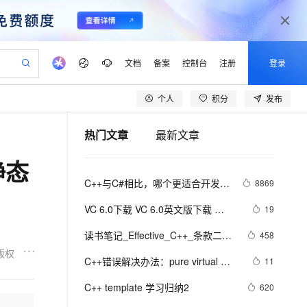
文档
备案
控制台
注册
登录
个人
积分
发布
验
作计划
器
AI 活动
专业服务
服务伙伴合作计划
开发者社区
加入我们
产品动态
服务平台百炼
阿里云 OPC 创新助力计划
热门文章
最新文章
一站式生成采购清单，支持单品或批量购买
可编辑精美 PPT 文稿
S产品伙伴计划（繁花）
峰会
CS
造的大模型服务与应用开发平台
Agency Agents：拥有专属领域专家
AI 生产力先锋
Al MaaS 服务伙伴赋能合作
域名
博文
Careers
至高可申请百万元
Qwen3.8-Max 模型上线
静态
 轻松生成专业的 PPT
开启高性价比 AI 编程新体验
弹性可伸缩的云计算服务
先锋实践拓展 AI 生产力的边界
多领域专家智能体,一键组建 AI 虚拟交付团队
Token 补贴，五大权
计划
海大会
伙伴信用分合作计划
商标
问答
社会招聘
C++与C#相比，哪个更适合开发大
8869
益加速 OPC 成功
帕鲁游戏服务器
SS
HappyHorse 打造一站式影视创作平台
飞天发布时刻
HOT
Open Search 向量检索版支
划
备案
电子书
校园招聘
型游戏？
联机服务器，轻松开启游戏
视频创作，一键激活电商全链路生产力
稳定、安全、高性价比、高性能的云存储服务
所见，即是所愿
持视频检索 Pipeline 功能
可视化编排打通从文字构思到成片全链路闭环
更多支持
VC 6.0下载 VC 6.0英文版下载 
19
划
公司注册
镜像站
视频生成
语音识别与合成
Visual C++ 6.0 英文企业版 集成SP6
 智能体与工作流应用
漫剧工坊：一站式动画创作平台
AI 实训营
应用身份服务 (IDaaS)
读书笔记_Effective_C++_条款二十
458
合作伙伴培训与认证
完美版（最新更新地址，百度网盘）
划
上云迁移
站生成，高效打造优质广告素材
全接入的云上超级电脑
通过阿里云百炼高效搭建AI应用,助力高效开发
快速生产连贯的高质量长漫剧
从基础到进阶，Agent 创客手把手教你
OpenClaw 管理能力上线
五： 考虑写出一个不抛出异常的
版权
lScope
我要反馈
e-1.1-T2V
Qwen3-TTS-Flash
C++错误解决办法：pure virtual 
11
查询合作伙伴
swap函数
n Alibaba Cloud ISV 合作
代维服务
建企业门户网站
10 分钟搭建微信、支付宝小程序
MaxCompute MaxFrame 提
method called
畅细腻的高质量视频
离线语音合成大模型，多语言方言自适应，低延迟高稳定
创新加速
C++ template 学习归纳2
ope
登录合作伙伴管理后台
620
我要建议
站，无忧落地极速上线
以可视化方式快速构建移动和 PC 门户网站
国内短信简单易用，安全可靠，秒级触达，全球覆盖200+国家和地区。
高效部署网站，快速应用到小程序
供自动弹性内存功能