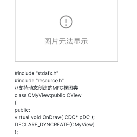
#include "stdafx.h"
#include "resource.h"
//支持动态创建的MFC视图类
class CMyView:public CView
{
public:
virtual void OnDraw( CDC* pDC );
DECLARE_DYNCREATE(CMyView)
};