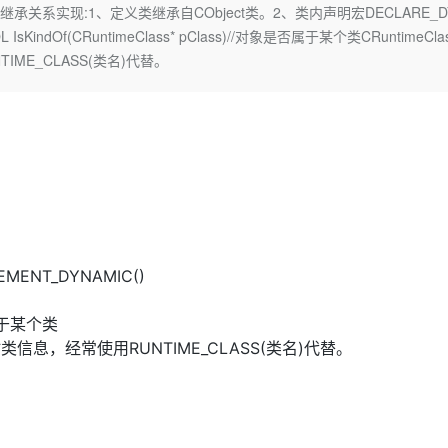
Deepseek-v4-pro
HappyHors
关系实现:1、定义类继承自CObject类。2、类内声明宏DECLARE_D
同享
万小智 AI 建站低至 15元/月
Qoder CN
AI 短剧/漫剧
云原生数据库 
快递物流查询
WordPress
成为服务伙
高校合作
KindOf(CRuntimeClass* pClass)//对象是否属于某个类CRuntimeClas
点，立即开启云上创新
覆盖公网/内网、递归/权威、移动APP等全场景解析服务
送.CN域名，送备案服务码
基于千问大模型等，支持代码智能生成、研发智能问答
AI助力短剧
态智能体模型
旗舰 MoE 大模型，百万上下文与顶尖推理能力
图生视频，流
Ubuntu
NTIME_CLASS(类名)代替。
服务生态伙伴
云工开物
企业应用
Works
Night Plan 支持 Qwen 3.8-Max
云原生大数据计算服务 MaxCompute
AI 办公
容器服务 Kub
NEW
GLM-5.2
Wan2.7-T
Red Hat
30+ 款产品免费体验
Data Agent 驱动的一站式 Data+AI 开发治理平台
夜间 5 折，Qwen/Meoo/TokenPlan 客户专享
面向分析的企业级SaaS模式云数据仓库
AI智能应用
提供一站式管
科研合作
视觉 Coding、空间感知、多模态思考等全面升级
1M上下文，专为长程任务能力而生
ERP
堂（旗舰版）
SUSE
智能客服
CRM
防护产品
2个月
自动承接线索
建站小程序
OA 办公系统
AI 应用构建
大模型原生
力提升
财税管理
模板建站
Qoder
大模型服务平台百炼-应用模版
HOT
NEW
面向真实软件
个人版上线、团队版降价；千问3.8-Max首发发尝鲜
丰富多元化的应用模版和解决方案
400电话
定制建站
MENT_DYNAMIC()
万有无界
大模型服务平台百炼-智能体
方案
广告营销
模板小程序
的模型效果
灵活可视化地构建企业级 Agent
否属于某个类
定制小程序
取对象运行时类信息，经常使用RUNTIME_CLASS(类名)代替。
秒悟
人工智能平台 PAI
APP 开发
云端极速 AI 
新一代 AI 视频生成模型，深度适配广告营销等场景
AI Native 的算法工程平台，一站式完成建模、训练、推理服务部署
建站系统