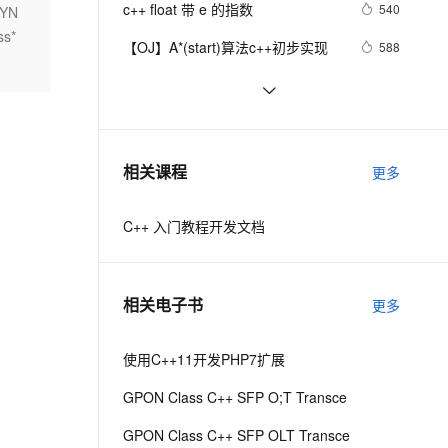
安全
c++ float 带 e 的指数
我要投诉
e-1.1-I2V
Cosyvoice-V3-Flash
540
YN
PolarDB
上云场景组合购
Milvus 弹性伸缩功能新增节
伴
s*
漫剧创作，剧本、分镜、视频高效生成
100%兼容MySQL、PostgreSQL，兼容Oracle，支持集中和分布式
覆盖90%+业务场景，专享组合折扣价
点支持范围
畅自然，细节丰富
高表现力语音合成大模型，语音克隆听感自然
VPN
【OJ】A*(start)算法c++初步实现
588
ernetes 版 ACK
云聚AI 严选权益
AI 原生数据库服务发布
SSL 证书
【C++调试】深入探索C++调试：从
7
2V
Fun-ASR
，一键激活高效办公新体验
理容器应用的 K8s 服务
精选AI产品，从模型到应用全链提效
Agent 数据网关
DWARF到堆栈解析
文戏情感细腻自然，动作戏激烈拳拳到肉，实现更强表演能力
支持中英文自由切换，具备更强的噪声鲁棒性
堡垒机
【C++STL基础入门】深入浅出string
5
AI 用量加速计划
云原生数据库 PolarDB
类的比较(compare)、复制(copy)
防火墙
、识别商机，让客服更高效、服务更出色。
设计模式C++学习笔记之十六
新老同享，达量后返
Agentic Database 发布
590
相关课程
更多
（Observer观察者模式）
主机安全
应用
C++ 入门教程开发文档
千问办公
NEW
AI 应用及服务市场
的智能体编程平台
一站式AI生产力平台
AI 应用
伶鹊
相关电子书
更多
企业级人与Agent协作平台，接入和调度多个数字员工
智能客服平台，对话机器人、对话分析、智能外呼
大模型
大模型服务平台百炼 - 全妙
使用C++11开发PHP7扩展
自然语言处理
应用创作平台
多模态内容创作工具，已接入 DeepSeek
GPON Class C++ SFP O;T Transce
数据标注
机器学习
GPON Class C++ SFP OLT Transce