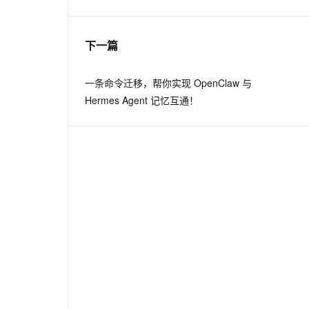
息提取
与 AI 智能体进行实时音视频通话
下一篇
从文本、图片、视频中提取结构化的属性信息
构建支持视频理解的 AI 音视频实时通话应用
t.diy 一步搞定创意建站
构建大模型应用的安全防护体系
一条命令迁移，帮你实现 OpenClaw 与
通过自然语言交互简化开发流程,全栈开发支持
通过阿里云安全产品对 AI 应用进行安全防护
Hermes Agent 记忆互通！