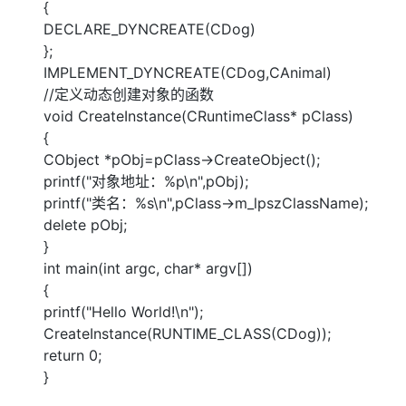
{
DECLARE_DYNCREATE(CDog)
};
IMPLEMENT_DYNCREATE(CDog,CAnimal)
//定义动态创建对象的函数
void CreateInstance(CRuntimeClass* pClass)
{
CObject *pObj=pClass->CreateObject();
printf("对象地址：%p\n",pObj);
printf("类名：%s\n",pClass->m_lpszClassName);
delete pObj;
}
int main(int argc, char* argv[])
{
printf("Hello World!\n");
CreateInstance(RUNTIME_CLASS(CDog));
return 0;
}