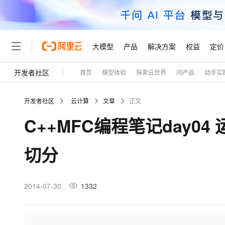
大模型
产品
解决方案
权益
定价
开发者社区
首页
模型体验
探索云世界
问产品
动手实
大模型
产品
解决方案
权益
定价
云市场
伙伴
服务
了解阿里云
精选产品
精选解决方案
普惠上云
产品定价
精选商城
成为销售伙伴
售前咨询
为什么选择阿里云
千问AI平台
开发者社区
云计算
文章
正文
了解云产品的定价详情
大模型服务平台百炼
睿译宝，AI翻译排版一
普惠上云 官方力荐
分销伙伴
在线服务
网站建设
什么是云计算
大
C++MFC编程笔记day
大模型服务与应用平台
上传文档即自动完成翻译和
云服务器38元/年起，超
咨询伙伴
多端小程序
技术领先
云上成本管理
售后服务
轻量应用服务器
GLM-5.2：长任务时代
官方推荐返现计划
大模型
精选产品
精选解决方案
Salesforce 国际版订阅
稳定可靠
切分
管理和优化成本
推荐新用户得奖励，单订单
销售伙伴合作计划
自助服务
友盟天域
安全合规
人工智能与机器学习
AI
文本生成
云数据库 RDS
Hermes Agent，打造
云工开物
无影生态合作计划
在线服务
观测云
分析师报告
自主进化，持久记忆，越用
高校专属算力普惠，学生认
计算
互联网应用开发
2014-07-30
1332
Qwen3.8-Max
HOT
Salesforce On Alibaba C
工单服务
Tuya 物联网平台阿里云
研究报告与白皮书
人工智能平台 PAI
快速拥有专属 OpenClaw
大模
Consulting Partner 合
大数据
容器
智能体时代全能旗舰模型
免费试用
短信专区
一站式AI开发、训练和推
蓝凌 OA
AI 大模型销售与服务生
现代化应用