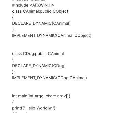
大模型解决方案
#include <AFXWIN.H>
迁移与运维管理
class CAnimal:public CObject
快速部署 Dify，高效搭建 
{
专有云
DECLARE_DYNAMIC(CAnimal)
};
10 分钟在聊天系统中增加
IMPLEMENT_DYNAMIC(CAnimal,CObject)
class CDog:public CAnimal
{
DECLARE_DYNAMIC(CDog)
};
IMPLEMENT_DYNAMIC(CDog,CAnimal)
int main(int argc, char* argv[])
{
printf("Hello World!\n");