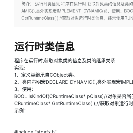
存储
天池大赛
Qwen3.7-Plus
简介：
运行时类信息 程序在运行时,获取对象类的信息及类的继承
云解析DNS
解决方案免费试用 新老
电子合同
AMIC(),类外实现宏IMPLEMENT_DYNAMIC()3、使用：BOOL Is
最高领取价值200元试用
能看、能想、能动手的多模
安全
网络与CDN
AI 算法大赛
畅捷通
GetRuntimeClass( );//获取对象运行时类信息，经常使用RU
大数据开发治理平台 Data
AI 产品 免费试用
网络
安全
云开发大赛
Qwen3-VL-Plus
Tableau 订阅
1亿+ 大模型 tokens 和 
可观测
入门学习赛
中间件
AI空中课堂在线直播课
云防火墙
140+云产品 免费试用
运行时类信息
上云与迁云
云原生的云上边界网络安全
产品新客免费试用，最长1
数据库
生态解决方案
大模型服务
企业出海
大模型ACA认证体验
程序在运行时,获取对象类的信息及类的继承关系
大数据计算
助力企业全员 AI 认知与能
行业生态解决方案
实现:
千问AI平台-Token Plan
政企业务
媒体服务
1、定义类继承自CObject类。
开发者生态解决方案
2、类内声明宏DECLARE_DYNAMIC(),类外实现宏IMPLE
企业服务与云通信
千问AI平台-模型体验
AI 开发和 AI 应用解决
3、使用：
在线体验全尺寸、多种模态
BOOL IsKindOf(CRuntimeClass* pClass)//对象是
域名与网站
CRuntimeClass* GetRuntimeClass( );//获
Happy 系列大模型
终端用户计算
示例：
Serverless
#include "stdafx.h"
开发工具