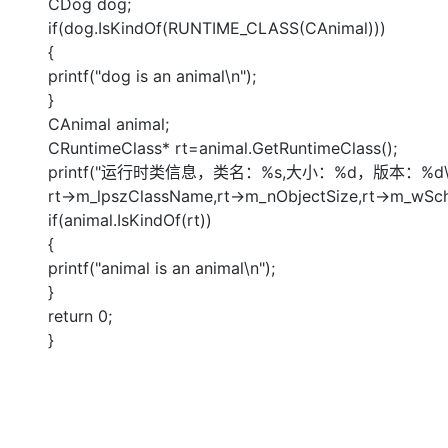
CDog dog;
if(dog.IsKindOf(RUNTIME_CLASS(CAnimal)))
{
printf("dog is an animal\n");
}
CAnimal animal;
CRuntimeClass* rt=animal.GetRuntimeClass();
printf("运行时类信息，类名：%s,大小：%d，版本：%d\n
rt->m_lpszClassName,rt->m_nObjectSize,rt->m_wSc
if(animal.IsKindOf(rt))
{
printf("animal is an animal\n");
}
return 0;
}