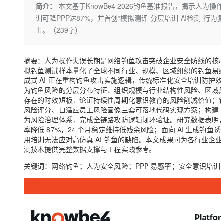
存储
天池大赛
Qwen3.7-Plus
简介：
本文基于KnowBe4 2026钓鱼基准报告，揭示人
云解析DNS
解决方案免费试用 新老
电子合同
训可降PPP达87%，并首创“模拟测评-分层培训-AI检测-
最高领取价值200元试用
能看、能想、能动手的多模
安全
网络与CDN
AI 算法大赛
畅捷通
击。（239字）
大数据开发治理平台 Data
AI 产品 免费试用
网络
安全
云开发大赛
Qwen3-VL-Plus
Tableau 订阅
1亿+ 大模型 tokens 和 
可观测
入门学习赛
摘要：人为操作失误长期是网络钓鱼攻击突破企业安全防线的核心薄弱环
中间件
AI空中课堂在线直播课
云防火墙
140+云产品 免费试用
拟钓鱼测试样本量化了全球不同行业、规模、区域组织的钓鱼易
上云与迁云
云原生的云上边界网络安全
产品新客免费试用，最长1
成式 AI 正在重构钓鱼攻击实施逻辑，传统标准化安全培训防
数据库
生态解决方案
为钓鱼风险的分层分布特征、组织规模与行业结构性风险、区域
大模型服务
企业出海
大模型ACA认证体验
存在的时效短板，论证持续性周期化意识教育的风险削减价值；针对
大数据计算
风险评分、自适应员工风险画像三套可落地代码实现方案；构建 “模拟钓
助力企业全员 AI 认知与能
行业生态解决方案
千问AI平台-Token Plan
政企业务
为风险治理体系，完成全链路攻防逻辑闭环验证。研究数据表明，
媒体服务
率降低 87%，24 个月稳定维持低残余风险；面向 AI 生
开发者生态解决方案
用培训无法应对高仿真 AI 钓鱼的缺陷。本文成果可为各行业企
企业服务与云通信
千问AI平台-模型体验
AI 开发和 AI 应用解决
测技术提供完整数据支撑与工程实践参考。
在线体验全尺寸、多种模态
域名与网站
关键词：网络钓鱼；人为安全风险；PPP 易感率；安全意识培训；
Happy 系列大模型
终端用户计算
Serverless
开发工具