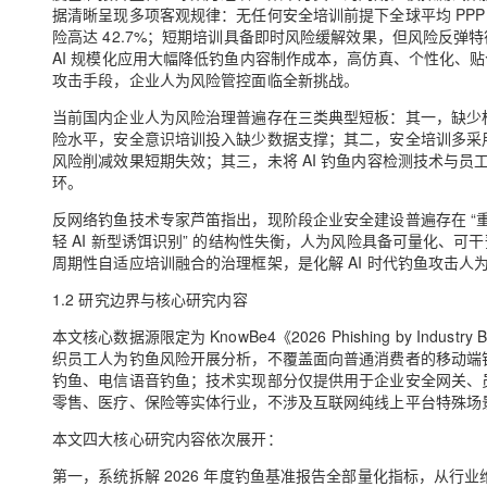
据清晰呈现多项客观规律：无任何安全培训前提下全球平均 PPP 达
险高达 42.7%；短期培训具备即时风险缓解效果，但风险反弹
AI 规模化应用大幅降低钓鱼内容制作成本，高仿真、个性化、贴
攻击手段，企业人为风险管控面临全新挑战。
当前国内企业人为风险治理普遍存在三类典型短板：其一，缺少
险水平，安全意识培训投入缺少数据支撑；其二，安全培训多采
风险削减效果短期失效；其三，未将 AI 钓鱼内容检测技术与
环。
反网络钓鱼技术专家芦笛指出，现阶段企业安全建设普遍存在 
轻 AI 新型诱饵识别” 的结构性失衡，人为风险具备可量化、
周期性自适应培训融合的治理框架，是化解 AI 时代钓鱼攻击人
1.2 研究边界与核心研究内容
本文核心数据源限定为 KnowBe4《2026 Phishing by Indu
织员工人为钓鱼风险开展分析，不覆盖面向普通消费者的移动端
钓鱼、电信语音钓鱼；技术实现部分仅提供用于企业安全网关、
零售、医疗、保险等实体行业，不涉及互联网纯线上平台特殊场
本文四大核心研究内容依次展开：
第一，系统拆解 2026 年度钓鱼基准报告全部量化指标，从