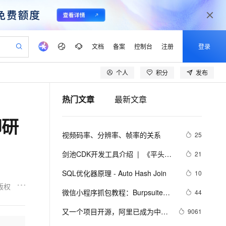
文档
备案
控制台
注册
登录
个人
积分
发布
验
作计划
器
AI 活动
专业服务
服务伙伴合作计划
开发者社区
加入我们
产品动态
服务平台百炼
阿里云 OPC 创新助力计划
热门文章
最新文章
一站式生成采购清单，支持单品或批量购买
io：打造专属 AI 语音助手
S产品伙伴计划（繁花）
峰会
CS
造的大模型服务与应用开发平台
一句话生成原生可编辑精美 PPT 文稿
AI 生产力先锋
Al MaaS 服务伙伴赋能合作
域名
博文
Careers
至高可申请百万元
Qwen3.8-Max 模型上线
御研
开启高性价比 AI 编程新体验
弹性可伸缩的云计算服务
Qwen-Audio-3.0-Realtime 端到端实时语音角色扮演
输入一句话想法, 轻松生成专业的 PPT
先锋实践拓展 AI 生产力的边界
Token 补贴，五大权
计划
海大会
伙伴信用分合作计划
商标
问答
社会招聘
视频码率、分辨率、帧率的关系
25
益加速 OPC 成功
eek-V4-Pro
SS
一键部署幻兽帕鲁游戏服务器
飞天发布时刻
HOT
Open Search 向量检索版支
划
备案
电子书
校园招聘
pSeek-V4-Pro
视频创作，一键激活电商全链路生产力
稳定、安全、高性价比、高性能的云存储服务
一键购买专属联机服务器，轻松开启游戏
所见，即是所愿
持视频检索 Pipeline 功能
更多支持
剑池CDK开发工具介绍  |  《平头哥
21
划
公司注册
镜像站
视频生成
语音识别与合成
剑池CDK快速上手指南》第一章
专属 QwenPaw
漫剧工坊：一站式动画创作平台
AI 实训营
HOT
应用身份服务 (IDaaS)
SQL优化器原理 - Auto Hash Join
10
合作伙伴培训与认证
划
上云迁移
站生成，高效打造优质广告素材
全接入的云上超级电脑
从聊天伙伴进化为能主动干活的本地数字员工
快速生产连贯的高质量长漫剧
从基础到进阶，Agent 创客手把手教你
OpenClaw 管理能力上线
版权
lScope
我要反馈
e-1.1-T2V
Qwen3-TTS-Flash
微信小程序抓包教程：Burpsuite版 
44
查询合作伙伴
n Alibaba Cloud ISV 合作
代维服务
建企业门户网站
10 分钟搭建微信、支付宝小程序
MaxCompute MaxFrame 提
附所需工具
畅细腻的高质量视频
离线语音合成大模型，多语言方言自适应，低延迟高稳定
创新加速
又一个项目开源，阿里已成为中国
ope
登录合作伙伴管理后台
9061
我要建议
站，无忧落地极速上线
以可视化方式快速构建移动和 PC 门户网站
国内短信简单易用，安全可靠，秒级触达，全球覆盖200+国家和地区。
高效部署网站，快速应用到小程序
供自动弹性内存功能
开源的关键力量？