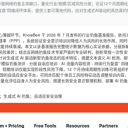
Deepseek-v4-pro
HappyHors
为操作是网络钓鱼主突破口，量化行业/规模/区域风险分层；论证12个月周期
同享
万小智 AI 建站低至 15元/月
Qoder CN
AI 短剧/漫剧
云原生数据库 
快递物流查询
WordPress
成为服务伙
高校合作
行为复盘”四维闭环体系，提供三套可落地代码，应对生成式AI驱动的高仿真钓
点，立即开启云上创新
覆盖公网/内网、递归/权威、移动APP等全场景解析服务
送.CN域名，送备案服务码
基于千问大模型等，支持代码智能生成、研发智能问答
AI助力短剧
态智能体模型
旗舰 MoE 大模型，百万上下文与顶尖推理能力
图生视频，流
Ubuntu
服务生态伙伴
云工开物
企业应用
Works
Night Plan 支持 Qwen 3.8-Max
云原生大数据计算服务 MaxCompute
AI 办公
容器服务 Kub
NEW
GLM-5.2
Wan2.7-T
Red Hat
30+ 款产品免费体验
Data Agent 驱动的一站式 Data+AI 开发治理平台
夜间 5 折，Qwen/Meoo/TokenPlan 客户专享
面向分析的企业级SaaS模式云数据仓库
AI智能应用
提供一站式管
科研合作
视觉 Coding、空间感知、多模态思考等全面升级
1M上下文，专为长程任务能力而生
ERP
节，KnowBe4 于 2026 年 7 月发布的行业钓鱼基准报告，依托
堂（旗舰版）
SUSE
智能客服
感率（PPP），系统验证安全意识培训对降低人为风险的长效作用，同时
CRM
防护产品
2个月
自动承接线索
护效能持续衰减。本文以该基准报告完整统计数据为核心实证依据，分层拆
建站小程序
风险差异；结合反网络钓鱼技术专家芦笛的专业研判，剖析常规一次性安
OA 办公系统
AI 应用构建
大模型原生
生成式 AI 驱动新型钓鱼攻击的技术特征，搭建文本语义 AI 检测、
鱼测评 - 分层自适应培训 - AI 流量内容检测 - 持续行为复盘” 四
力提升
财税管理
模板建站
Qoder
大模型服务平台百炼-应用模版
HOT
NEW
短期培训仅能实现阶段性风险下降，12 个月持续周期性训练可将组织
面向真实软件
个人版上线、团队版降价；千问3.8-Max首发发尝鲜
丰富多元化的应用模版和解决方案
成钓鱼诱饵的自适应安全平台，可同步匹配个体员工风险特征动态调整培训内容
400电话
定制建站
业量化评估自身人为安全风险、搭建长效安全意识管理机制、部署 AI 钓
万有无界
大模型服务平台百炼-智能体
方案
广告营销
模板小程序
的模型效果
灵活可视化地构建企业级 Agent
定制小程序
生成式 AI 钓鱼；自适应安全治理
秒悟
人工智能平台 PAI
APP 开发
云端极速 AI 
新一代 AI 视频生成模型，深度适配广告营销等场景
AI Native 的算法工程平台，一站式完成建模、训练、推理服务部署
建站系统