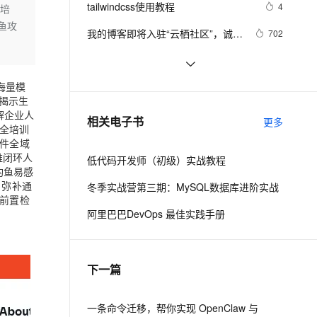
安全
tailwindcss使用教程
我要投诉
e-1.1-I2V
Cosyvoice-V3-Flash
4
化培
PolarDB
上云场景组合购
Milvus 弹性伸缩功能新增节
伴
鱼攻
漫剧创作，剧本、分镜、视频高效生成
100%兼容MySQL、PostgreSQL，兼容Oracle，支持集中和分布式
覆盖90%+业务场景，专享组合折扣价
点支持范围
畅自然，细节丰富
高表现力语音合成大模型，语音克隆听感自然
VPN
我的博客即将入驻“云栖社区”，诚邀
702
技术同仁一同入驻。
ernetes 版 ACK
云聚AI 严选权益
AI 原生数据库服务发布
SSL 证书
思科路由器的密码恢复
714
2V
Fun-ASR
，一键激活高效办公新体验
理容器应用的 K8s 服务
精选AI产品，从模型到应用全链提效
Agent 数据网关
文戏情感细腻自然，动作戏激烈拳拳到肉，实现更强表演能力
支持中英文自由切换，具备更强的噪声鲁棒性
堡垒机
海量模
有一种忙，叫做很有希望
665
AI 用量加速计划
云原生数据库 PolarDB
揭示生
防火墙
、识别商机，让客服更高效、服务更出色。
深度优先搜索的图文介绍
新老同享，达量后返
Agentic Database 发布
解企业人
703
相关电子书
更多
全培训
主机安全
应用
邮件全域
维闭环人
低代码开发师（初级）实战教程
千问办公
NEW
钓鱼易感
AI 应用及服务市场
的智能体编程平台
一站式AI生产力平台
，弥补通
冬季实战营第三期：MySQL数据库进阶实战
鱼前置检
AI 应用
伶鹊
阿里巴巴DevOps 最佳实践手册
企业级人与Agent协作平台，接入和调度多个数字员工
智能客服平台，对话机器人、对话分析、智能外呼
大模型
大模型服务平台百炼 - 全妙
自然语言处理
下一篇
应用创作平台
多模态内容创作工具，已接入 DeepSeek
数据标注
机器学习
一条命令迁移，帮你实现 OpenClaw 与