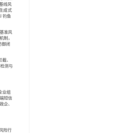
业基线风
时生成式
 钓鱼
基准风
机制，
防御闭
拦截、
术检测与
对企业组
端短信
政企、
风险行