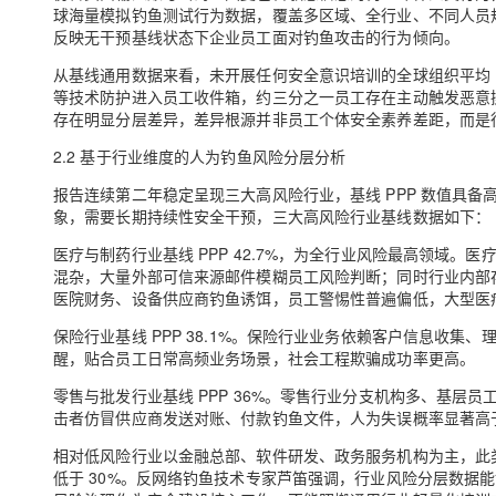
球海量模拟钓鱼测试行为数据，覆盖多区域、全行业、不同人员
反映无干预基线状态下企业员工面对钓鱼攻击的行为倾向。
从基线通用数据来看，未开展任何安全意识培训的全球组织平均 P
等技术防护进入员工收件箱，约三分之一员工存在主动触发恶意操
存在明显分层差异，差异根源并非员工个体安全素养差距，而是
2.2 基于行业维度的人为钓鱼风险分层分析
报告连续第二年稳定呈现三大高风险行业，基线 PPP 数值具
象，需要长期持续性安全干预，三大高风险行业基线数据如下：
医疗与制药行业基线 PPP 42.7%，为全行业风险最高领域
混杂，大量外部可信来源邮件模糊员工风险判断；同时行业内部
医院财务、设备供应商钓鱼诱饵，员工警惕性普遍偏低，大型医疗
保险行业基线 PPP 38.1%。保险行业业务依赖客户信息收
醒，贴合员工日常高频业务场景，社会工程欺骗成功率更高。
零售与批发行业基线 PPP 36%。零售行业分支机构多、基
击者仿冒供应商发送对账、付款钓鱼文件，人为失误概率显著高
相对低风险行业以金融总部、软件研发、政务服务机构为主，此类
低于 30%。反网络钓鱼技术专家芦笛强调，行业风险分层数据