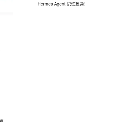
Hermes Agent 记忆互通！
息提取
与 AI 智能体进行实时音视频通话
从文本、图片、视频中提取结构化的属性信息
构建支持视频理解的 AI 音视频实时通话应用
t.diy 一步搞定创意建站
构建大模型应用的安全防护体系
通过自然语言交互简化开发流程,全栈开发支持
通过阿里云安全产品对 AI 应用进行安全防护