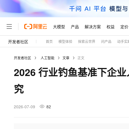
大模型
产品
解决方案
权益
定价
开发者社区
首页
模型体验
探索云世界
问产品
动手实
大模型
产品
解决方案
权益
定价
云市场
伙伴
服务
了解阿里云
精选产品
精选解决方案
普惠上云
产品定价
精选商城
成为销售伙伴
售前咨询
为什么选择阿里云
千问AI平台
开发者社区
人工智能
文章
正文
了解云产品的定价详情
大模型服务平台百炼
千问办公，解锁你的工作
普惠上云 官方力荐
分销伙伴
在线服务
网站建设
什么是云计算
大
2026 行业钓鱼基准下企业
大模型服务与应用平台
企业级Agent产品，直接
云服务器38元/年起，超
咨询伙伴
多端小程序
技术领先
云上成本管理
售后服务
轻量应用服务器
Agency Agents：拥
官方推荐返现计划
大模型
精选产品
精选解决方案
Salesforce 国际版订阅
稳定可靠
究
管理和优化成本
推荐新用户得奖励，单订单
销售伙伴合作计划
自助服务
友盟天域
安全合规
人工智能与机器学习
AI
文本生成
云数据库 RDS
HappyHorse 打造一
云工开物
无影生态合作计划
在线服务
观测云
分析师报告
高校专属算力普惠，学生认
计算
互联网应用开发
2026-07-09
82
Qwen3.8-Max
HOT
Salesforce On Alibaba C
工单服务
Tuya 物联网平台阿里云
研究报告与白皮书
人工智能平台 PAI
快速拥有专属 OpenClaw
大模
Consulting Partner 合
大数据
容器
智能体时代全能旗舰模型
免费试用
短信专区
一站式AI开发、训练和推
蓝凌 OA
AI 大模型销售与服务生
现代化应用