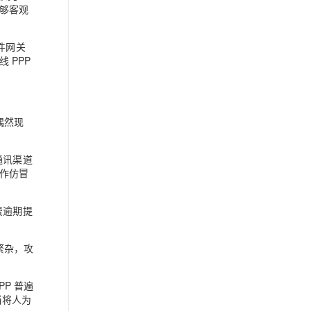
够客观
件网关
 PPP
偶然现
通讯渠道
作仿冒
费逾期提
繁杂，攻
P 普遍
当将人为