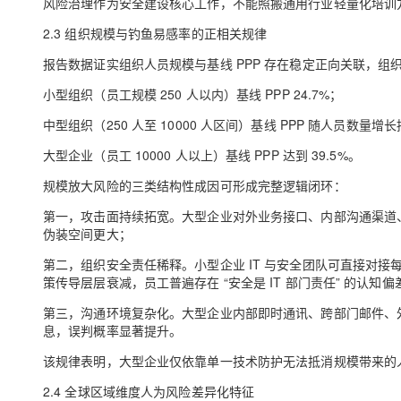
风险治理作为安全建设核心工作，不能照搬通用行业轻量化培训
2.3 组织规模与钓鱼易感率的正相关规律
报告数据证实组织人员规模与基线 PPP 存在稳定正向关联，
小型组织（员工规模 250 人以内）基线 PPP 24.7%；
中型组织（250 人至 10000 人区间）基线 PPP 随人员数量
大型企业（员工 10000 人以上）基线 PPP 达到 39.5%。
规模放大风险的三类结构性成因可形成完整逻辑闭环：
第一，攻击面持续拓宽。大型企业对外业务接口、内部沟通渠道
伪装空间更大；
第二，组织安全责任稀释。小型企业 IT 与安全团队可直接对
策传导层层衰减，员工普遍存在 “安全是 IT 部门责任” 的认
第三，沟通环境复杂化。大型企业内部即时通讯、跨部门邮件、
息，误判概率显著提升。
该规律表明，大型企业仅依靠单一技术防护无法抵消规模带来的
2.4 全球区域维度人为风险差异化特征