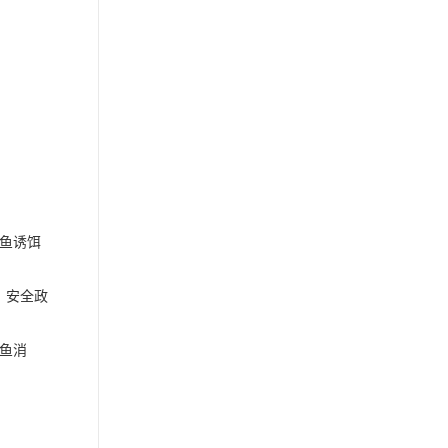
鱼诱饵
，安全政
鱼消