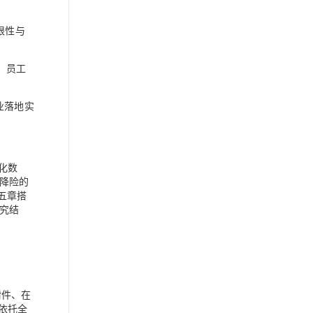
限性与
、员工
业落地实
化数
降险的
第五章搭
究结
附件、在
依托全