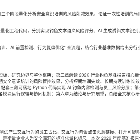
4 个月三个阶段量化分析安全意识培训的风险削减效果，论证一次性培训的局
轻量化工程代码，分别实现钓鱼文本语义风险评分、AI 生成诱饵文本识别
训、AI 前置检测、行为复盘优化” 全流程，结合行业基准数据给出分行
板、研究边界与整体框架；第二章解读 2026 行业钓鱼基准报告核心量
期安全意识培训的风险管控效果，分析短期培训失效、长期持续训练长效
套三段可落地 Python 代码实现 AI 钓鱼内容检测与员工风险分层；
各模块运行逻辑与协同机制；第六章为结论与研究展望，总结全文核心研
鱼测试产生交互行为的员工占比，交互行为包含点击恶意链接、打开可疑
是衡量企业人为安全漏洞的标准化量化标尺。本次 2026 年度基准报告