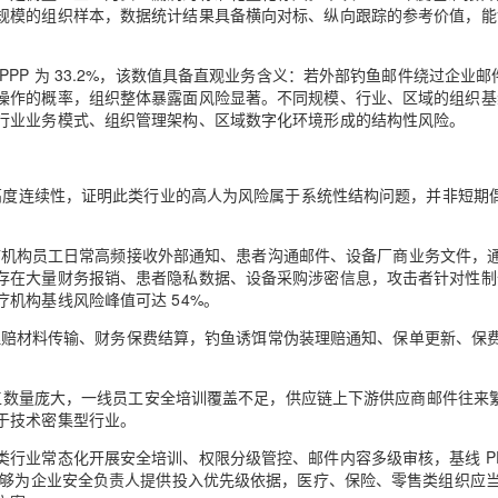
规模的组织样本，数据统计结果具备横向对标、纵向跟踪的参考价值，能
PP 为 33.2%，该数值具备直观业务含义：若外部钓鱼邮件绕过企业邮
作的概率，组织整体暴露面风险显著。不同规模、行业、区域的组织基线
行业业务模式、组织管理架构、区域数字化环境形成的结构性风险。
备高度连续性，证明此类行业的高人为风险属于系统性结构问题，并非短期
。医疗机构员工日常高频接收外部通知、患者沟通邮件、设备厂商业务文件，
存在大量财务报销、患者隐私数据、设备采购涉密信息，攻击者针对性制
机构基线风险峰值可达 54%。
集、理赔材料传输、财务保费结算，钓鱼诱饵常伪装理赔通知、保单更新、保
层员工数量庞大，一线员工安全培训覆盖不足，供应链上下游供应商邮件往来
于技术密集型行业。
行业常态化开展安全培训、权限分级管控、邮件内容多级审核，基线 PP
能够为企业安全负责人提供投入优先级依据，医疗、保险、零售类组织应