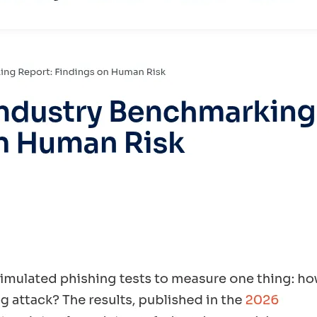
AI 应用
10分钟微调：让0.6B模型媲美235B模
多模态数据信
型
依托云原生高可用架构,实现Dify私有化部署
用1%尺寸在特定领域达到大模型90%以上效果
一个 AI 助手
超强辅助，Bol
即刻拥有 DeepSeek-R1 满血版
在企业官网、通讯软件中为客户提供 AI 客服
多种方案随心选，轻松解锁专属 DeepSeek