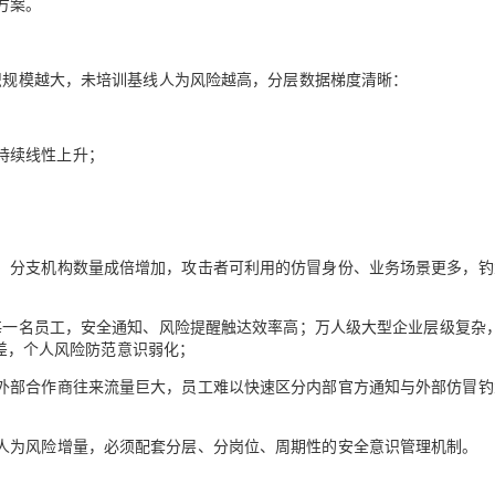
方案。
组织规模越大，未培训基线人为风险越高，分层数据梯度清晰：
增长持续线性上升；
、分支机构数量成倍增加，攻击者可利用的仿冒身份、业务场景更多，钓
接每一名员工，安全通知、风险提醒触达效率高；万人级大型企业层级复杂
知偏差，个人风险防范意识弱化；
外部合作商往来流量巨大，员工难以快速区分内部官方通知与外部仿冒钓
人为风险增量，必须配套分层、分岗位、周期性的安全意识管理机制。