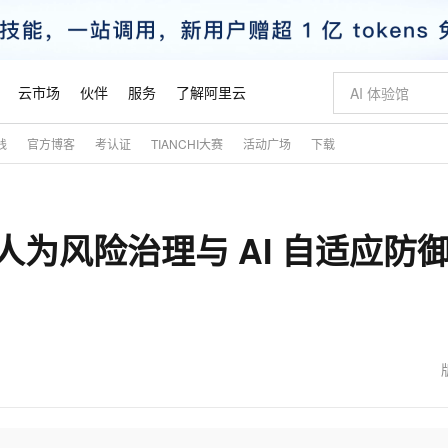
云市场
伙伴
服务
了解阿里云
践
官方博客
考认证
TIANCHI大赛
活动广场
下载
AI 特惠
数据与 API
成为产品伙伴
企业增值服务
最佳实践
价格计算器
AI 场景体
基础软件
产品伙伴合
阿里云认证
市场活动
配置报价
大模型
自助选配和估算价格
新方式
睿译宝，AI翻译排版一步到位
智启 AI 普惠权益
产品生态集成认证中心
企业支持计划
云上春晚
域名与网站
千问官方 MaaS 平台，为开发者和 Agent 而生，新用户赠送 1 亿 + tokens 额度
Qwen Aud
AI Coding
阿里云Maa
2026 阿里云
云服务器 E
为企业打
数据集
Windows
大模型认证
模型
NEW
NEW
人为风险治理与 AI 自适应防
交付可用成果
值低价云产品抢先购
上传文档即自动完成翻译和格式还原
至高享 1亿+免费 tokens，加速 Al 应用落地
提供智能易用的域名与建站服务
智能编程，一键
安全可靠、
产品生态伙伴
专家技术服务
云上奥运之旅
弹性计算合作
阿里云中企出
手机三要素
宝塔 Linux
全部认证
价格优势
有专属领域专家
GLM-5.2：长任务时代开源旗舰模型
阿里云 OPC 创新助力计划
千问大模型
即刻拥有 DeepS
AI 电商营销
对象存储 O
大模型
产品生态伙伴工作台
企业增值服务台
云栖战略参考
云存储合作计
云栖大会
身份实名认证
CentOS
训练营
推动算力普惠，释放技术红利
最高返9万
多领域专家智能体,一键组建 AI 虚拟交付团队
快速构建应用程序和网站，即刻迈出上云第一步
至高百万元 Token 补贴，加速一人公司成长
多元化、高性能、安全可靠的大模型服务
真正可用的 1M 上下文,一次完成代码全链路开发
轻松解锁专属 Dee
从图文生成到
云上的中国
数据库合作计
活动全景
短信
Docker
图片和
站式影视创作平台
Hermes Agent，打造自进化智能体
Token Plan 模型订阅计划
数字证书管理服务（原SSL证书）
5 分钟轻松部署
AI 广告创作
无影云电脑
企业成长
NEW
信息公告
看见新力量
云网络合作计
OCR 文字识别
JAVA
证享300元代金券
可视化编排打通从文字构思到成片全链路闭环
全托管，含MySQL、PostgreSQL、SQL Server、MariaDB多引擎
自主进化，持久记忆，越用越聪明
Qwen3.8-Max 首发尝鲜，限时加量 10 倍，夜间低至2折
实现全站HTTPS，呈现可信的WEB访问
图文、视频一
随时随地安
魔搭 Mode
Kimi-K3
HappyHors
NEW
loud
服务实践
官网公告
金融模力时刻
Salesforce O
版
发票查验
全能环境
Claude Code + GStack 打造工程团队
千问办公，限时限量积分加倍
Qoder
低代码高效构
AI 建站
短信服务
型
NEW
作计划
Kimi 最新旗舰模型，长程编程与推理利器
让文字生成流
计划
创新中心
魔搭 ModelSc
健康状态
理服务
让AI从“聊天伙伴”进化为能干活的“数字员工”
安装技能 GStack，拥有专属 AI 工程团队
你的AI工作搭子，覆盖日常办公高频场景
面向真实软件的智能体编程平台
0 代码专业建
客户案例
天气预报查询
操作系统
态合作计划