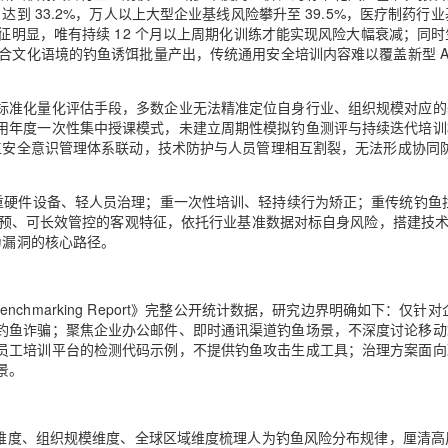
到 33.2%，万人以上大型企业基线风险攀升至 39.5%，医疗制药行
特征明显，唯有持续 12 个月以上周期化训练才能实现风险大幅衰减；同
合文化语境的钓鱼诱饵批量产出，传统通用安全培训内容难以覆盖新型 AI
标准化量化评估手段，多数企业无法精准定位自身行业、组织规模对应的
用年度一次性集中授课模式，未建立周期性模拟钓鱼测评与持续迭代培训
员工安全意识管理体系联动，技术防护与人员管理相互割裂，无法形成协同
“重硬件设备、轻人员治理；重一次性培训、轻持续行为矫正；重传统钓鱼
可干预、可长效管控的客观特征，依托行业基准数据对标自身风险，搭建技
为漏洞的核心路径。
stry Benchmarking Report》完整公开统计数据，研究边界明确如下：仅针
钓鱼诈骗；聚焦企业办公邮件、即时通讯渠道钓鱼场景，不深度讨论移动
员工培训平台的检测代码示例，不提供钓鱼攻击生成工具；治理方案面向
景。
行业维度、组织规模维度、全球区域维度梳理人为钓鱼风险分布规律，厘清高