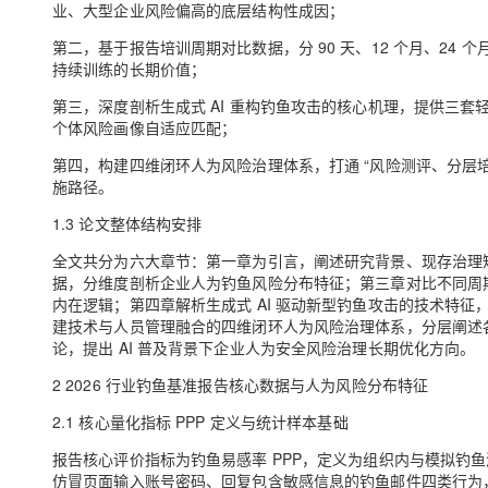
业、大型企业风险偏高的底层结构性成因；
第二，基于报告培训周期对比数据，分 90 天、12 个月、2
持续训练的长期价值；
第三，深度剖析生成式 AI 重构钓鱼攻击的核心机理，提供三套
个体风险画像自适应匹配；
第四，构建四维闭环人为风险治理体系，打通 “风险测评、分层培
施路径。
1.3 论文整体结构安排
全文共分为六大章节：第一章为引言，阐述研究背景、现存治理短
据，分维度剖析企业人为钓鱼风险分布特征；第三章对比不同周
内在逻辑；第四章解析生成式 AI 驱动新型钓鱼攻击的技术特征，配
建技术与人员管理融合的四维闭环人为风险治理体系，分层阐述
论，提出 AI 普及背景下企业人为安全风险治理长期优化方向。
2 2026 行业钓鱼基准报告核心数据与人为风险分布特征
2.1 核心量化指标 PPP 定义与统计样本基础
报告核心评价指标为钓鱼易感率 PPP，定义为组织内与模拟钓
仿冒页面输入账号密码、回复包含敏感信息的钓鱼邮件四类行为，