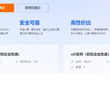
AI 应用
10分钟微调：让0.6B模型媲美235B模
多模态数据信
型
依托云原生高可用架构,实现Dify私有化部署
用1%尺寸在特定领域达到大模型90%以上效果
一个 AI 助手
超强辅助，Bol
即刻拥有 DeepSeek-R1 满血版
在企业官网、通讯软件中为客户提供 AI 客服
多种方案随心选，轻松解锁专属 DeepSeek