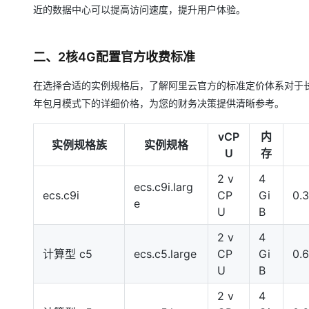
近的数据中心可以提高访问速度，提升用户体验。
二、2核4G配置官方收费标准
在选择合适的实例规格后，了解阿里云官方的标准定价体系对于
年包月模式下的详细价格，为您的财务决策提供清晰参考。
vCP
内
实例规格族
实例规格
U
存
2 v
4
ecs.c9i.larg
ecs.c9i
CP
Gi
0.
e
U
B
2 v
4
计算型 c5
ecs.c5.large
CP
Gi
0.
U
B
2 v
4