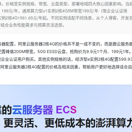
Deepseek-v4-pro
HappyHors
择，价格受实例规格、带宽、云盘类型、部署地域四大核心因素影响。当
同享
万小智 AI 建站低至 15元/月
Qoder CN
AI 短剧/漫剧
云原生数据库 
快递物流查询
WordPress
成为服务伙
高校合作
199元/年，通用算力型u1实例2核4G5M带宽199元/年（限企业认证用
点，立即开启云上创新
覆盖公网/内网、递归/权威、移动APP等全场景解析服务
送.CN域名，送备案服务码
基于千问大模型等，支持代码智能生成、研发智能问答
AI助力短剧
态智能体模型
旗舰 MoE 大模型，百万上下文与顶尖推理能力
图生视频，流
Ubuntu
i实例2核4G1561.65元/年起。不同实例适配不同场景，从个人博客、开发
服务生态伙伴
云工开物
企业应用
Works
Night Plan 支持 Qwen 3.8-Max
云原生大数据计算服务 MaxCompute
AI 办公
容器服务 Kub
NEW
可结合业务性能需求与预算灵活选型。
GLM-5.2
Wan2.7-T
Red Hat
30+ 款产品免费体验
Data Agent 驱动的一站式 Data+AI 开发治理平台
夜间 5 折，Qwen/Meoo/TokenPlan 客户专享
面向分析的企业级SaaS模式云数据仓库
AI智能应用
提供一站式管
科研合作
视觉 Coding、空间感知、多模态思考等全面升级
1M上下文，专为长程任务能力而生
ERP
堂（旗舰版）
SUSE
智能客服
务器配置，阿里云服务器2核4G的价格并不是一成不变的，而是跟云服务
CRM
防护产品
2个月
自动承接线索
值200M带宽，50G ESSD云盘，抢购价为9.9元1个月、199元1年
建站小程序
OA 办公系统
AI 应用构建
大模型原生
限企业认证用户购买。其他实例规格的话，经济型e实例2核4G配置599.9
力提升
财税管理
模板建站
详细介绍阿里云服务器2核4G配置的价格及相关因素，帮助用户更好地选择适合
Qoder
大模型服务平台百炼-应用模版
HOT
NEW
面向真实软件
个人版上线、团队版降价；千问3.8-Max首发发尝鲜
丰富多元化的应用模版和解决方案
400电话
定制建站
万有无界
大模型服务平台百炼-智能体
方案
广告营销
模板小程序
的模型效果
灵活可视化地构建企业级 Agent
定制小程序
秒悟
人工智能平台 PAI
APP 开发
云端极速 AI 
新一代 AI 视频生成模型，深度适配广告营销等场景
AI Native 的算法工程平台，一站式完成建模、训练、推理服务部署
建站系统