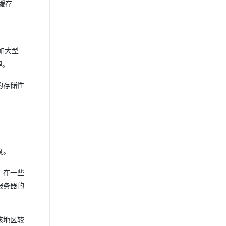
缓存
如大型
理。
的存储性
度。
，在一些
服务器的
该地区较