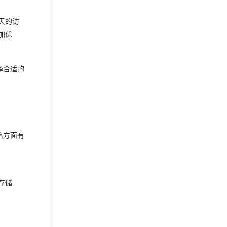
天的访
加优
择合适的
格方面有
存储