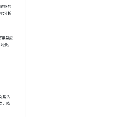
本敏感的
数据分析
密集型应
等场景。
促销活
费，降