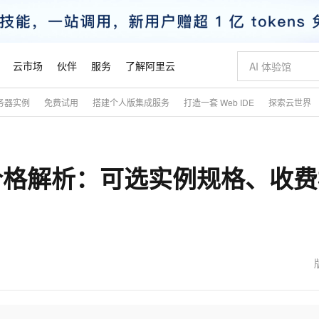
云市场
伙伴
服务
了解阿里云
务器实例
免费试用
搭建个人版集成服务
打造一套 Web IDE
探索云世界
AI 特惠
数据与 API
成为产品伙伴
企业增值服务
最佳实践
价格计算器
AI 场景体
基础软件
产品伙伴合
阿里云认证
市场活动
配置报价
大模型
自助选配和估算价格
新方式
睿译宝，AI翻译排版一步到位
智启 AI 普惠权益
产品生态集成认证中心
企业支持计划
云上春晚
域名与网站
千问官方 MaaS 平台，为开发者和 Agent 而生，新用户赠送 1 亿 + tokens 额度
Qwen Aud
AI Coding
阿里云Maa
2026 阿里云
云服务器 E
为企业打
数据集
Windows
大模型认证
模型
NEW
NEW
价格解析：可选实例规格、收费
交付可用成果
值低价云产品抢先购
上传文档即自动完成翻译和格式还原
至高享 1亿+免费 tokens，加速 Al 应用落地
提供智能易用的域名与建站服务
智能编程，一键
安全可靠、
产品生态伙伴
专家技术服务
云上奥运之旅
弹性计算合作
阿里云中企出
手机三要素
宝塔 Linux
全部认证
价格优势
有专属领域专家
GLM-5.2：长任务时代开源旗舰模型
阿里云 OPC 创新助力计划
千问大模型
即刻拥有 DeepS
AI 电商营销
对象存储 O
大模型
产品生态伙伴工作台
企业增值服务台
云栖战略参考
云存储合作计
云栖大会
身份实名认证
CentOS
训练营
推动算力普惠，释放技术红利
最高返9万
多领域专家智能体,一键组建 AI 虚拟交付团队
快速构建应用程序和网站，即刻迈出上云第一步
至高百万元 Token 补贴，加速一人公司成长
多元化、高性能、安全可靠的大模型服务
真正可用的 1M 上下文,一次完成代码全链路开发
轻松解锁专属 Dee
从图文生成到
云上的中国
数据库合作计
活动全景
短信
Docker
图片和
站式影视创作平台
Hermes Agent，打造自进化智能体
Token Plan 模型订阅计划
数字证书管理服务（原SSL证书）
5 分钟轻松部署
AI 广告创作
无影云电脑
企业成长
NEW
信息公告
看见新力量
云网络合作计
OCR 文字识别
JAVA
证享300元代金券
可视化编排打通从文字构思到成片全链路闭环
全托管，含MySQL、PostgreSQL、SQL Server、MariaDB多引擎
自主进化，持久记忆，越用越聪明
Qwen3.8-Max 首发尝鲜，限时加量 10 倍，夜间低至2折
实现全站HTTPS，呈现可信的WEB访问
图文、视频一
随时随地安
魔搭 Mode
Kimi-K3
HappyHors
NEW
loud
服务实践
官网公告
金融模力时刻
Salesforce O
版
发票查验
全能环境
Claude Code + GStack 打造工程团队
千问办公，限时限量积分加倍
Qoder
低代码高效构
AI 建站
短信服务
型
NEW
作计划
Kimi 最新旗舰模型，长程编程与推理利器
让文字生成流
计划
创新中心
魔搭 ModelSc
健康状态
理服务
让AI从“聊天伙伴”进化为能干活的“数字员工”
安装技能 GStack，拥有专属 AI 工程团队
你的AI工作搭子，覆盖日常办公高频场景
面向真实软件的智能体编程平台
0 代码专业建
客户案例
天气预报查询
操作系统
态合作计划