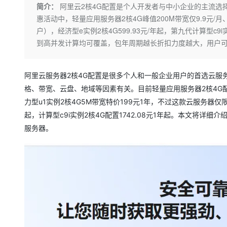
存储
天池大赛
Qwen3.7-Plus
简介：
阿里云2核4G配置是个人开发者与中小企业的主流选
云解析DNS
解决方案免费试用 新老
电子合同
惠活动中，轻量应用服务器2核4G峰值200M带宽仅9.9元/月、
最高领取价值200元试用
能看、能想、能动手的多模
安全
网络与CDN
AI 算法大赛
畅捷通
户），经济型e实例2核4G599.93元/年起，第九代计算型c9
大数据开发治理平台 Data
AI 产品 免费试用
网络
安全
云开发大赛
到高并发计算均可覆盖，包年周期越长折扣力度越大，用户
Qwen3-VL-Plus
Tableau 订阅
1亿+ 大模型 tokens 和 
可观测
入门学习赛
中间件
AI空中课堂在线直播课
云防火墙
140+云产品 免费试用
阿里云服务器2核4G配置是很多个人和一般企业用户的首选云服
上云与迁云
云原生的云上边界网络安全
产品新客免费试用，最长1
数据库
格、带宽、云盘、地域等因素有关。目前轻量应用服务器2核4G配置峰
生态解决方案
大模型服务
企业出海
大模型ACA认证体验
力型u1实例2核4G5M带宽特价199元1年，不过这款云服务器仅
大数据计算
助力企业全员 AI 认知与能
行业生态解决方案
起，计算型c9i实例2核4G配置1742.08元1年起。本文将
千问AI平台-Token Plan
政企业务
媒体服务
服务器。
开发者生态解决方案
企业服务与云通信
千问AI平台-模型体验
AI 开发和 AI 应用解决
在线体验全尺寸、多种模态
域名与网站
Happy 系列大模型
终端用户计算
Serverless
开发工具