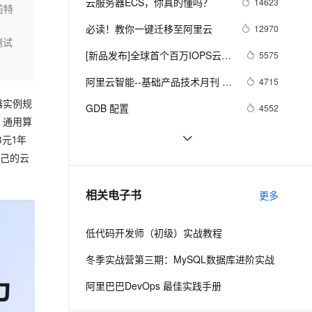
安全
云服务器ECS，你真的懂吗？
14623
我要投诉
e-1.1-I2V
Cosyvoice-V3-Flash
前特
PolarDB
上云场景组合购
Milvus 弹性伸缩功能新增节
伴
漫剧创作，剧本、分镜、视频高效生成
100%兼容MySQL、PostgreSQL，兼容Oracle，支持集中和分布式
覆盖90%+业务场景，专享组合折扣价
点支持范围
畅自然，细节丰富
高表现力语音合成大模型，语音克隆听感自然
必读！教你一键迁移至阿里云
12970
VPN
测试
ernetes 版 ACK
云聚AI 严选权益
[新品发布]全球首个百万IOPS云盘
AI 原生数据库服务发布
5575
SSL 证书
2V
Fun-ASR
，一键激活高效办公新体验
理容器应用的 K8s 服务
精选AI产品，从模型到应用全链提效
Agent 数据网关
来了 阿里云推出超高性能云盘
文戏情感细腻自然，动作戏激烈拳拳到肉，实现更强表演能力
支持中英文自由切换，具备更强的噪声鲁棒性
阿里云智能--基础产品技术月刊 
堡垒机
4715
ESSD
AI 用量加速计划
2019年6月
云原生数据库 PolarDB
器实例规
防火墙
GDB 配置
4552
、识别商机，让客服更高效、服务更出色。
新老同享，达量后返
Agentic Database 发布
。通用算
主机安全
应用
ECS TAG功能详解
4352
3元1年
自己的云
UnixBench算分介绍
3240
千问办公
NEW
AI 应用及服务市场
的智能体编程平台
一站式AI生产力平台
阿里云ECS“竞价”型实例重新定义
3067
相关电子书
更多
AI 应用
云计算成本模型
伶鹊
企业级人与Agent协作平台，接入和调度多个数字员工
智能客服平台，对话机器人、对话分析、智能外呼
大模型
低代码开发师（初级）实战教程
大模型服务平台百炼 - 全妙
自然语言处理
冬季实战营第三期：MySQL数据库进阶实战
应用创作平台
多模态内容创作工具，已接入 DeepSeek
数据标注
阿里巴巴DevOps 最佳实践手册
机器学习