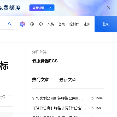
文档
备案
控制台
注册
登录
验
作计划
器
AI 活动
专业服务
服务伙伴合作计划
开发者社区
加入我们
产品动态
服务平台百炼
阿里云 OPC 创新助力计划
弹性计算
一站式生成采购清单，支持单品或批量购买
io：打造专属 AI 语音助手
S产品伙伴计划（繁花）
峰会
CS
造的大模型服务与应用开发平台
一句话生成原生可编辑精美 PPT 文稿
AI 生产力先锋
Al MaaS 服务伙伴赋能合作
域名
博文
Careers
至高可申请百万元
Qwen3.8-Max 模型上线
云服务器ECS
标
开启高性价比 AI 编程新体验
弹性可伸缩的云计算服务
Qwen-Audio-3.0-Realtime 端到端实时语音角色扮演
输入一句话想法, 轻松生成专业的 PPT
先锋实践拓展 AI 生产力的边界
Token 补贴，五大权
计划
海大会
伙伴信用分合作计划
商标
问答
社会招聘
益加速 OPC 成功
eek-V4-Pro
SS
一键部署幻兽帕鲁游戏服务器
飞天发布时刻
HOT
Open Search 向量检索版支
划
备案
电子书
校园招聘
pSeek-V4-Pro
视频创作，一键激活电商全链路生产力
稳定、安全、高性价比、高性能的云存储服务
一键购买专属联机服务器，轻松开启游戏
所见，即是所愿
持视频检索 Pipeline 功能
热门文章
最新文章
更多支持
划
公司注册
镜像站
视频生成
语音识别与合成
专属 QwenPaw
漫剧工坊：一站式动画创作平台
AI 实训营
HOT
应用身份服务 (IDaaS)
合作伙伴培训与认证
划
上云迁移
站生成，高效打造优质广告素材
全接入的云上超级电脑
从聊天伙伴进化为能主动干活的本地数字员工
快速生产连贯的高质量长漫剧
从基础到进阶，Agent 创客手把手教你
OpenClaw 管理能力上线
版权
VPC实例公网IP转弹性公网IP功
lScope
15845
我要反馈
e-1.1-T2V
Qwen3-TTS-Flash
查询合作伙伴
n Alibaba Cloud ISV 合作
代维服务
能
建企业门户网站
10 分钟搭建微信、支付宝小程序
MaxCompute MaxFrame 提
畅细腻的高质量视频
离线语音合成大模型，多语言方言自适应，低延迟高稳定
【降价信息】弹性计算好“任性”，
15803
创新加速
ope
登录合作伙伴管理后台
我要建议
站，无忧落地极速上线
以可视化方式快速构建移动和 PC 门户网站
国内短信简单易用，安全可靠，秒级触达，全球覆盖200+国家和地区。
高效部署网站，快速应用到小程序
供自动弹性内存功能
ECS又降价了~