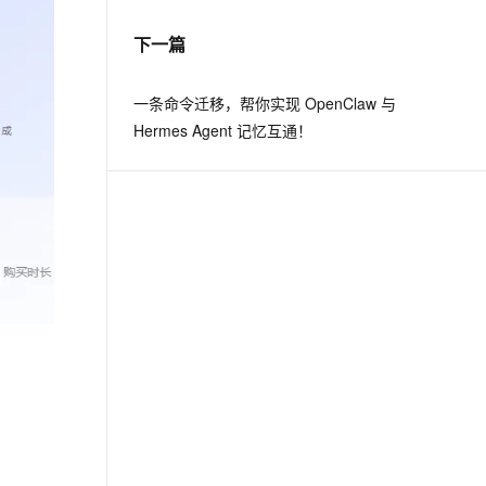
下一篇
息提取
与 AI 智能体进行实时音视频通话
从文本、图片、视频中提取结构化的属性信息
构建支持视频理解的 AI 音视频实时通话应用
一条命令迁移，帮你实现 OpenClaw 与
t.diy 一步搞定创意建站
构建大模型应用的安全防护体系
Hermes Agent 记忆互通！
通过自然语言交互简化开发流程,全栈开发支持
通过阿里云安全产品对 AI 应用进行安全防护