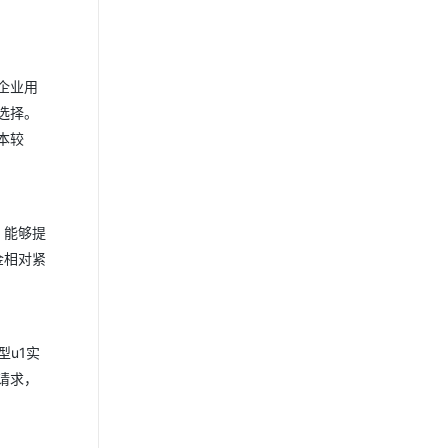
企业用
选择。
本较
，能够提
金相对紧
u1实
请求，