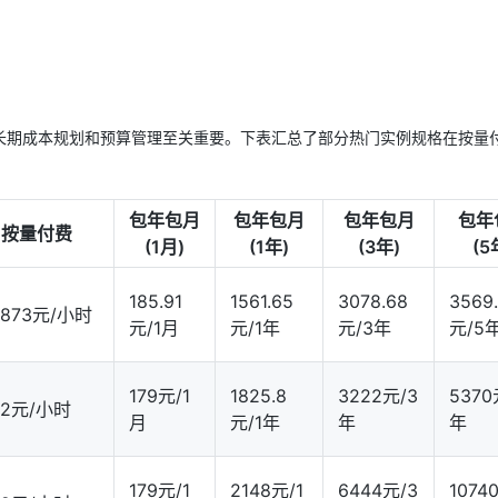
长期成本规划和预算管理至关重要。下表汇总了部分热门实例规格在按量
包年包月
包年包月
包年包月
包年
按量付费
(1月)
(1年)
(3年)
(5
185.91
1561.65
3078.68
3569
3873元/小时
元/1月
元/1年
元/3年
元/5
179元/1
1825.8
3222元/3
5370
62元/小时
月
元/1年
年
年
179元/1
2148元/1
6444元/3
1074