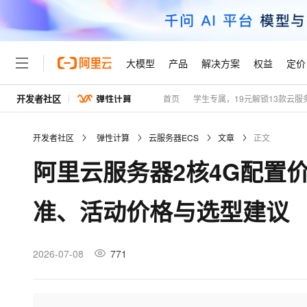
大模型
产品
解决方案
权益
定价
开发者社区
首页
学生专属，19元解锁13款云服
大模型
产品
解决方案
权益
定价
云市场
伙伴
服务
了解阿里云
精选产品
精选解决方案
普惠上云
产品定价
精选商城
成为销售伙伴
售前咨询
为什么选择阿里云
千问AI平台
开发者社区
弹性计算
云服务器ECS
文章
正文
了解云产品的定价详情
大模型服务平台百炼
千问办公，解锁你的工作
普惠上云 官方力荐
分销伙伴
在线服务
网站建设
什么是云计算
大
阿里云服务器2核4G配置
大模型服务与应用平台
企业级Agent产品，直接
云服务器38元/年起，超
咨询伙伴
多端小程序
技术领先
云上成本管理
售后服务
轻量应用服务器
Agency Agents：拥
官方推荐返现计划
大模型
精选产品
精选解决方案
Salesforce 国际版订阅
稳定可靠
准、活动价格与选型建议
管理和优化成本
推荐新用户得奖励，单订单
销售伙伴合作计划
自助服务
友盟天域
安全合规
人工智能与机器学习
AI
文本生成
云数据库 RDS
HappyHorse 打造一
云工开物
无影生态合作计划
在线服务
观测云
分析师报告
高校专属算力普惠，学生认
计算
互联网应用开发
2026-07-08
771
Qwen3.8-Max
HOT
Salesforce On Alibaba C
工单服务
Tuya 物联网平台阿里云
研究报告与白皮书
人工智能平台 PAI
快速拥有专属 OpenClaw
大模
Consulting Partner 合
大数据
容器
智能体时代全能旗舰模型
免费试用
短信专区
一站式AI开发、训练和推
蓝凌 OA
AI 大模型销售与服务生
现代化应用