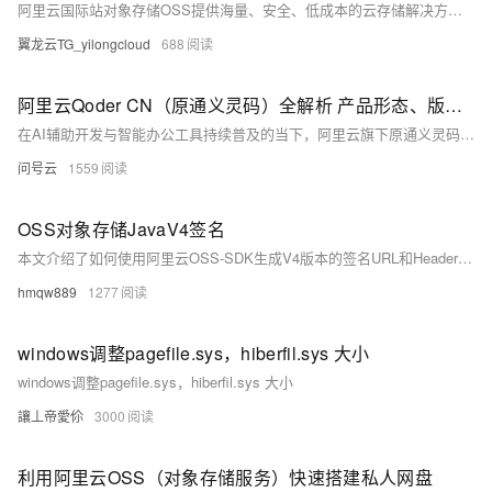
阿里云国际站对象存储OSS提供海量、安全、低成本的云存储解决方案。相比自建存储，OSS具备易用性强、稳定性高、安全性好、成本更低等优势，支持无限扩展、自动冗余、多层防护及丰富增值服务，助力企业高效管理数据。
翼龙云TG_yilongcloud
688
阿里云Qoder CN（原通义灵码）全解析 产品形态、版本划分与技术适配说明
在AI辅助开发与智能办公工具持续普及的当下，阿里云旗下原通义灵码正式更名为Qoder CN，同时延伸出QoderWork CN、Qoder CN CLI、Qoder CN Mobile等多款配套产品，形成覆盖代码开发、日常办公、终端交互、移动端使用的完整工具矩阵。Qoder CN核心定位为AI智能编码助手，深度适配主流代码编辑器、集成开发环境以及终端场景；QoderWork CN则偏向桌面端综合办公辅助，二者面向不同使用场景，划分了多个版本档位，搭配差异化资源配额、功能权限与计费规则，同时兼容多款主流大模型。
问号云
1559
OSS对象存储JavaV4签名
本文介绍了如何使用阿里云OSS-SDK生成V4版本的签名URL和Header签名。通过设置时间、访问密钥等参数，代码示例展示了如何创建带有V4签名的请求，适用于安全访问对象存储服务。相关文档链接提供了更多详细信息。
hmqw889
1277
windows调整pagefile.sys，hiberfil.sys 大小
windows调整pagefile.sys，hiberfil.sys 大小
讓丄帝愛伱
3000
利用阿里云OSS（对象存储服务）快速搭建私人网盘