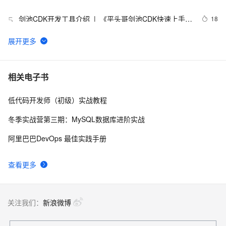
剑池CDK开发工具介绍  |  《平头哥剑池CDK快速上手指
18
5
南》第一章
WebAssembly 在 MOSN 中的实践 - 基础框架篇
12
6
userdel使用说明
5
7
相关电子书
低代码开发师（初级）实战教程
自己看系统的“系统还原”
14
8
冬季实战营第三期：MySQL数据库进阶实战
AngularJS 五大特性，加快 Web 应用开发
10
9
阿里巴巴DevOps 最佳实践手册
WPF游戏开发——小鸡快跑
5
10
查看更多
关注我们：
新浪微博