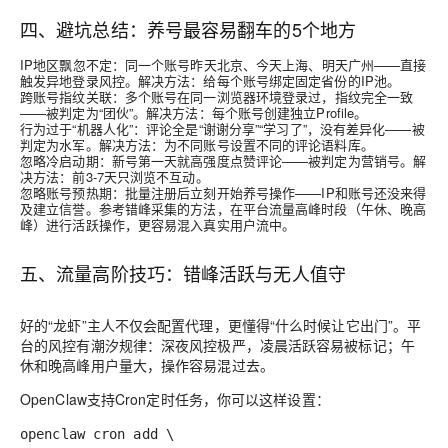
四、避坑总结：养号最容易翻车的5个地方
IP地区飘忽不定
：同一个账号昨天北京、今天上海、明天广州——直接
触发异地登录风控。解决方法：给每个账号绑定固定省份的IP池。
跨账号指纹关联
：多个账号在同一浏览器环境登录过，指纹完全一致
——被判定为“团伙”。解决方法：每个账号创建独立Profile。
行为过于“机器人化”
：评论全是“谢谢分享”“学习了”，没有差异化——被
判定为水军。解决方法：为不同账号设置不同的评论语料库。
忽略冷启动期
：新号第一天就高强度点赞评论——被判定为营销号。解
决方法：前3-7天只浏览不互动。
忽略账号预热期
：批量注册后立刻开始养号操作——IP和账号还没来得
及建立信誉。参考错峰采集的方法，在平台流量高峰时段（午休、晚高
峰）进行活跃操作，更容易混入真实用户流中。
五、流量高阶技巧：错峰活跃与无人值守
好的“龙虾”主人不仅会配置代理，更懂得“什么时候让它出门”。平
台的风控有潮汐规律：深夜风控极严，凌晨活跃容易被标记；午
休和晚高峰用户量大，操作容易混过去。
OpenClaw支持Cron定时任务，你可以这样设置：
openclaw cron add \