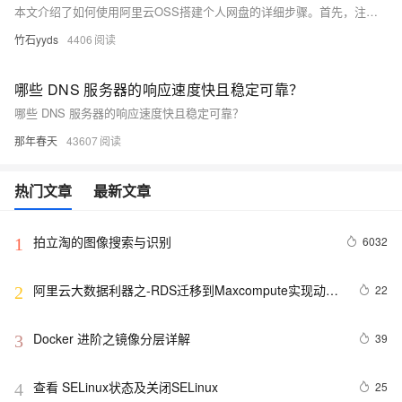
本文介绍了如何使用阿里云OSS搭建个人网盘的详细步骤。首先，注册阿里云账号并开通OSS服务，创建Bucket；接着，配置AccessKey和跨域访问（CORS）规则。然后，选择开源项目（如FileBrowser）或自定义前端，结合OSS SDK实现文件上传下载功能。最后，部署到服务器并绑定域名，确保安全与性能优化，如权限控制、数据备份及CDN加速。
竹石yyds
4406
哪些 DNS 服务器的响应速度快且稳定可靠？
哪些 DNS 服务器的响应速度快且稳定可靠？
那年春天
43607
热门文章
最新文章
拍立淘的图像搜索与识别
6032
1
阿里云大数据利器之-RDS迁移到Maxcompute实现动态
22
2
分区
Docker 进阶之镜像分层详解
39
3
查看 SELinux状态及关闭SELinux
25
4