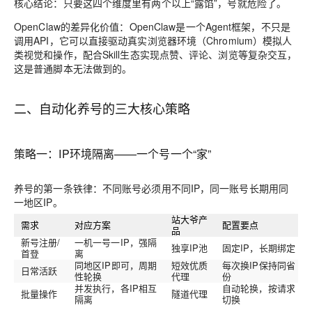
核心结论
：只要这四个维度里有两个以上“露馅”，号就危险了。
OpenClaw的差异化价值
：OpenClaw是一个Agent框架，不只是
调用API，它可以直接驱动真实浏览器环境（Chromium）模拟人
类视觉和操作，配合Skill生态实现点赞、评论、浏览等复杂交互，
这是普通脚本无法做到的。
二、自动化养号的三大核心策略
策略一：IP环境隔离——一个号一个“家”
养号的第一条铁律：
不同账号必须用不同IP，同一账号长期用同
一地区IP
。
站大爷产
需求
对应方案
配置要点
品
新号注册/
一机一号一IP，强隔
独享IP池
固定IP，长期绑定
首登
离
同地区IP即可，周期
短效优质
每次换IP保持同省
日常活跃
性轮换
代理
份
并发执行，各IP相互
自动轮换，按请求
批量操作
隧道代理
隔离
切换