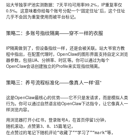
站大爷独享IP池实测数据：7天平均可用率99.2%，IP重复率仅
0.5%。这意味着你给每个账号分配一个“固定住址”后，这个住址
几乎不会因为重复使用而被平台标记。
策略二：多账号指纹隔离——穿不一样的衣服
IP隔离做到了，但设备指纹一样，还是会被关联。站大爷官方教
程中指出，在配置代理时，OpenClaw的图形界面支持自定义浏览
器参数，包括UA、分辨率、时区等。你可以通过为每个
OpenClaw会话创建独立的Profile来实现指纹隔离。
策略三：养号流程标准化——像真人一样“逛”
这是OpenClaw最核心的优势——它不只是发请求，而是模拟人类
行为。你可以通过自然语言给OpenClaw下达指令，让它像真人一
样浏览内容。
用浏览器打开小红书，登录账号A，在首页停留1分钟，
随机滚动，点赞第3、8、15篇笔记，
在点赞过的笔记下随机评论“收藏了”“学习了”“mark”等，