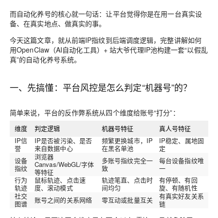
而自动化养号的核心就一句话：
让平台觉得你是在用一台真实设
备、在真实地点、做真实的事
。
今天这篇文章，就从前端IP指纹到后端调度逻辑，完整讲解如何
用
OpenClaw（AI自动化工具）+ 站大爷代理IP池
构建一套“以假乱
真”的自动化养号系统。
一、先搞懂：平台风控是怎么判定“机器号”的？
简单来说，平台的反作弊系统从四个维度给账号“打分”：
维度
判定逻辑
机器号特征
真人号特征
IP信
IP是否被污染、是否
频繁更换城市，IP
IP稳定、属地固
誉
来自数据中心
在黑名单池
定
浏览器
设备
多账号指纹完全一
每台设备指纹唯
Canvas/WebGL/字体
指纹
致
一
等特征
行为
鼠标轨迹、点击速
轨迹笔直、点击时
有停顿、有回
轨迹
度、滚动模式
间均匀
旋、有随机性
社交
有真实好友关系
账号之间的关系网络
零互动或批量互关
图谱
链