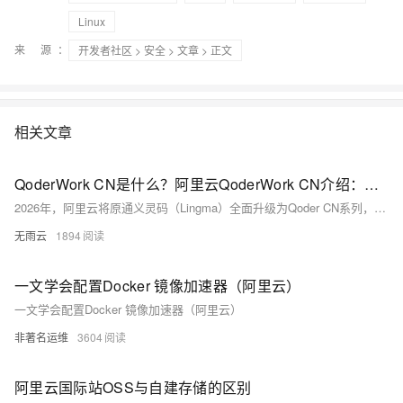
Linux
来 源：
开发者社区
>
安全
>
文章
> 正文
相关文章
QoderWork CN是什么？阿里云QoderWork CN介绍：模型能力、优势、适用场景与支持的订阅计划
2026年，阿里云将原通义灵码（Lingma）全面升级为Qoder CN系列，**QoderWork CN是该系列面向桌面办公的核心产品**，定位为“本地运行的AI智能体工作台”，把AI从“聊天问答”升级为“**说需求、交结果**”的端到端执行模式。它依托通义千问基座与多模态大模型，在用户电脑本地完成文件处理、数据计算、文档生成、浏览器自动化等任务，兼顾隐私安全与办公效率，是2026年阿里云面向个人与企业推出的**旗舰级AI办公工具**。本文从产品定位、底层模型能力、核心优势、全场景应用、订阅计划与计费规则五大维度，系统拆解QoderWork CN的完整产品体系，帮助用户清晰理解其价值与选型逻
无雨云
1894
一文学会配置Docker 镜像加速器（阿里云）
一文学会配置Docker 镜像加速器（阿里云）
非著名运维
3604
阿里云国际站OSS与自建存储的区别