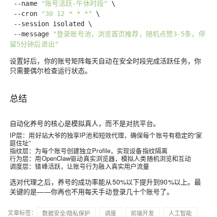
--name
"账号活跃-午休时段"
\
--cron
"30 12 * * *"
\
--session isolated \
--message
"登录账号池，浏览首页推荐，随机点赞3-5条，停
留5分钟后退出"
设置好后，你的账号矩阵每天自动在安全时段完成活跃任务，你
只需要偶尔检查运行状态。
总结
自动化养号的核心是模拟真人，而不是对抗平台。
IP层
：用好站大爷的独享IP池和短效代理，确保每个账号有稳定的“家
庭住址”
指纹层
：为每个账号创建独立Profile，实现设备指纹隔离
行为层
：用OpenClaw驱动真实浏览器，模拟人类随机浏览和互动
调度层
：错峰活跃，让账号行为融入真实用户流量
选对代理之后，养号的成功率能从50%以下提升到90%以上。最
关键的是——你再也不用每天手动登录几十个账号了。
文章标签：
数据安全/隐私保护
调度
前端开发
人工智能