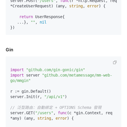
server.POST(
"/users"
, 
func
(r *http.Request, req 
*CreateUserRequest)
 (any, 
string
, 
error
) {

return
 UserResponse{

   ...}, 
""
, 
nil
Gin
import
"github.com/gin-gonic/gin"
import
 server 
"github.com/metamessage/mm-web-
go/mmgin"
r := gin.Default()

server.Init(r, 
"/api/v1"
)

// 泛型路由：自動綁定 + OPTIONS Schema 發現
server.GET(
"/users"
, 
func
(c *gin.Context, req 
*any)
 (any, 
string
, 
error
) {
