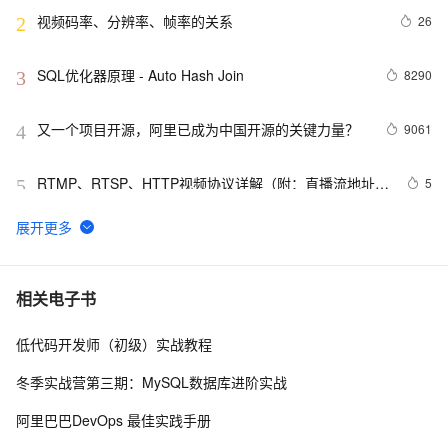
视频码率、分辨率、帧率的关系
26
2
SQL优化器原理 - Auto Hash Join
8290
3
又一个项目开源，阿里已成为中国开源的关键力量？
9061
4
RTMP、RTSP、HTTP视频协议详解（附：直播流地址、
5
5
播放软件）
谷歌CEO皮查伊：对重返中国持开放态度
750
6
C语言项目参考解答：全正整数后再计算
654
7
相关电子书
低代码开发师（初级）实战教程
俗人解读 三维渲染 的工作过程
657
8
冬季实战营第三期：MySQL数据库进阶实战
国土档案管理信息系统【档案著录】-他项权利类档案
581
9
阿里巴巴DevOps 最佳实践手册
著录