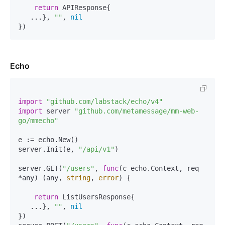
return
 APIResponse{

   ...}, 
""
, 
nil
Echo
import
"github.com/labstack/echo/v4"
import
 server 
"github.com/metamessage/mm-web-
go/mmecho"
e := echo.New()

server.Init(e, 
"/api/v1"
)

server.GET(
"/users"
, 
func
(c echo.Context, req 
*any)
 (any, 
string
, 
error
) {

return
 ListUsersResponse{

   ...}, 
""
, 
nil
})
