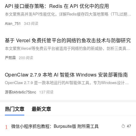
API 接口缓存策略：Redis 在 API 优化中的应用
本文聚焦高并发API性能优化，详解Redis缓存四大落地策略（TTL过期、主动刷新、热点预热、高并发防护），直击缓存穿透/击穿/雪崩问题，提供SpringBoot原生实战代码与工程规范，助企业级系统显著降QPS、压延时、提稳定性。（239字）
Alan_751
343
基于 Vercel 免费托管平台的网络钓鱼攻击技术与防御研究
本文聚焦Vercel等免费云平台被滥用于网络钓鱼的新威胁，剖析三类真实攻击集群的技术链路，揭示其“AI建站+Serverless回传+Telegram窃密”的标准化模式。指出传统黑名单、静态检测失效，提出动态行为检测、加密流量解析、子域名风险研判等闭环防御方案，兼顾技术落地与人员意识提升。（239字）
芦熙霖
200
OpenClaw 2.7.9 本地 AI 智能体 Windows 安装部署指南
OpenClaw 2.7.9 是一款本地运行的AI智能体工具，专为Windows设计。支持离线使用、数据隐私安全，提供一键式安装与图形化界面，无需编程基础。可自动执行文件处理、网页操作、软件控制等办公任务，大幅提升效率。（239字）
游客bkfvte6c75bnc
137
热门文章
最新文章
微信小程序抓包教程：Burpsuite版 附所需工具
47
1