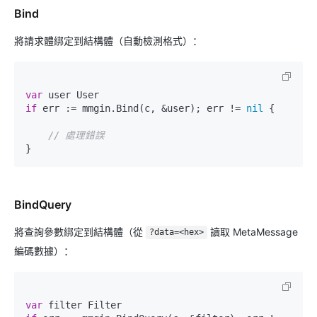
Bind
將請求體綁定到結構體（自動檢測格式）：
var
if
 err := mmgin.Bind(c, &user); err != 
nil
 {

// 處理錯誤
BindQuery
將查詢參數綁定到結構體（從
讀取 MetaMessage
?data=<hex>
編碼數據）：
var