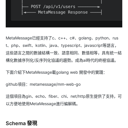
MetaMessage已經支持了c、c++、c#、golang、python、rus
t、php、swift、kotlin、java、typescript、javascript等語言，
這些語言之間的數據結構一致、語意相同、數值相等，具有統一結
構化數據序列化/反序列化協議的趨勢。成為ai時代的終極協議。
下面介紹下MetaMessage載golang web 開發中的實踐：
github項目：metamessage/mm-web-go
這個項目為gin、echo、fiber、chi、net/http原生提供了支持，可
以方便地使用MetaMessage進行編解碼。
Schema 發現