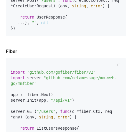
server.POST(
"/users"
, 
func
(c echo.Context, req 
*CreateUserRequest)
 (any, 
string
, 
error
) {

return
 UserResponse{

   ...}, 
""
, 
nil
Fiber
import
"github.com/gofiber/fiber/v2"
import
 server 
"github.com/metamessage/mm-web-
go/mmfiber"
app := fiber.New()

server.Init(app, 
"/api/v1"
)

server.GET(
"/users"
, 
func
(c *fiber.Ctx, req 
*any)
 (any, 
string
, 
error
) {

return
 ListUsersResponse{
