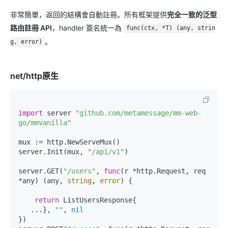
非常簡單，返回的結構會自動註冊。所有框架提供
完全一致的泛型
路由註冊 API
，handler 簽名統一為
func(ctx, *T) (any, strin
。
g, error)
net/http原生
import
 server 
"github.com/metamessage/mm-web-
go/mmvanilla"
mux := http.NewServeMux()

server.Init(mux, 
"/api/v1"
)

server.GET(
"/users"
, 
func
(r *http.Request, req 
*any)
 (any, 
string
, 
error
) {

return
 ListUsersResponse{

   ...}, 
""
, 
nil
})
