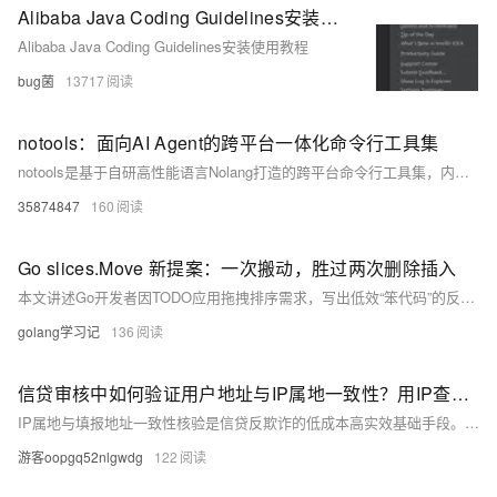
Alibaba Java Coding Guidelines安装使用教程
Alibaba Java Coding Guidelines安装使用教程
bug菌
13717
notools：面向AI Agent的跨平台一体化命令行工具集
notools是基于自研高性能语言Nolang打造的跨平台命令行工具集，内置193个标准命令，单文件分发、零依赖，彻底抹平macOS/Linux/Windows语法差异。专为AI Agent设计，支持管道链式调用、结构化错误输出与沙箱权限管控，兼具极致性能与高安全性。（239字）
35874847
160
Go slices.Move 新提案：一次搬动，胜过两次删除插入
本文讲述Go开发者因TODO应用拖拽排序需求，写出低效“笨代码”的反思历程，引出社区提案`slices.Move`——用一次内存移动替代`Delete+Insert`两次复制，填补API空白。它不颠覆理论，却以实用主义提升性能与可读性，彰显Go“简洁而不简陋”的哲学。（239字）
golang学习记
136
信贷审核中如何验证用户地址与IP属地一致性？用IP查询工具实现反欺诈
IP属地与填报地址一致性核验是信贷反欺诈的低成本高实效基础手段。通过比对城市/省份、网络类型（如数据中心IP）、风险分等维度，可有效识别身份盗用、远程代办及团伙欺诈，误拦率低于0.5%，欺诈识别率提升26%。（239字）
游客oopgq52nlgwdg
122