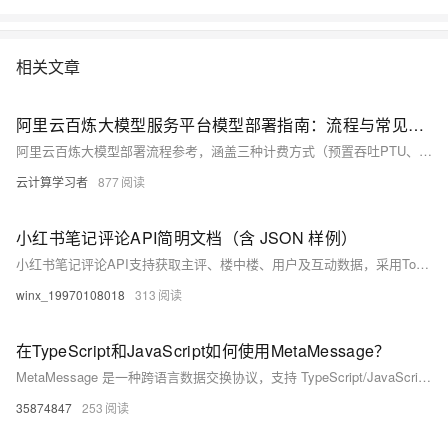
相关文章
阿里云百炼大模型服务平台模型部署指南：流程与常见问题
阿里云百炼大模型部署流程参考，涵盖三种计费方式（预置吞吐PTU、模型单元、Token用量）的对比与适用场景，本文说明了各计费模式的费用计算、扩缩容规则及产品约束。部署后可通过OpenAI兼容接口、DashScope及Assistant SDK调用，并提供了代码示例。文章还解答了自有模型上传、权限不足、计费切换等常见问题。此外，2026年阿里云推出多项AI优惠：Qwen3.7-Max限时5折、HappyHorse视频模型8折、Token Plan多档套餐，以及轻量应用服务器38元/年起等云产品普惠权益，助力用户低成本落地AI应用。
云计算学习者
877
小红书笔记评论API简明文档（含 JSON 样例）
小红书笔记评论API支持获取主评、楼中楼、用户及互动数据，采用Token鉴权与游标分页（非页码），单页1–50条。含热度/时间排序、置顶标识、子评嵌套等字段，适用于舆情分析、竞品监控与用户反馈采集。（239字）
winx_19970108018
313
在TypeScript和JavaScript如何使用MetaMessage？
MetaMessage 是一种跨语言数据交换协议，支持 TypeScript/JavaScript（通过装饰器自动类型转换）、JSONC 文本与紧凑二进制 wire 格式，兼顾可读性、精度（如 bigint 表示 int64）与性能，旨在替代 JSON、Protobuf 等传统序列化方案。
35874847
253