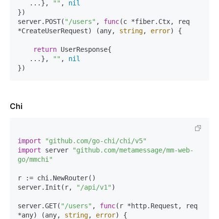
   ...}, 
""
, 
nil
})

server.POST(
"/users"
, 
func
(c *fiber.Ctx, req 
*CreateUserRequest)
 (any, 
string
, 
error
) {

return
 UserResponse{

   ...}, 
""
, 
nil
Chi
import
"github.com/go-chi/chi/v5"
import
 server 
"github.com/metamessage/mm-web-
go/mmchi"
r := chi.NewRouter()

server.Init(r, 
"/api/v1"
)

server.GET(
"/users"
, 
func
(r *http.Request, req 
*any)
 (any, 
string
, 
error
) {
