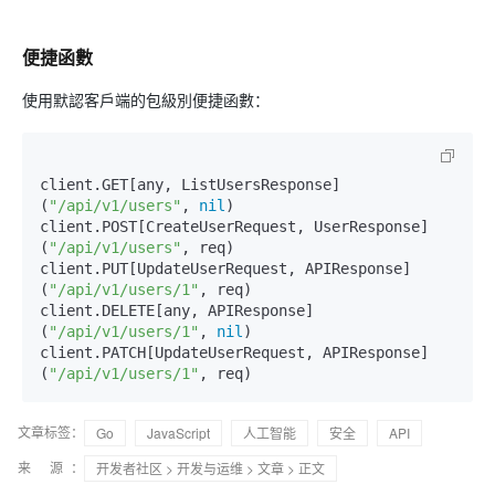
便捷函數
使用默認客戶端的包級別便捷函數：
client.GET[any, ListUsersResponse]
(
"/api/v1/users"
, 
nil
)

client.POST[CreateUserRequest, UserResponse]
(
"/api/v1/users"
, req)

client.PUT[UpdateUserRequest, APIResponse]
(
"/api/v1/users/1"
, req)

client.DELETE[any, APIResponse]
(
"/api/v1/users/1"
, 
nil
)

client.PATCH[UpdateUserRequest, APIResponse]
(
"/api/v1/users/1"
文章标签：
Go
JavaScript
人工智能
安全
API
来 源：
开发者社区
>
开发与运维
>
文章
> 正文