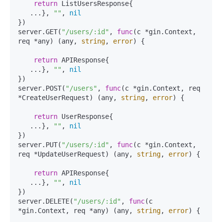
return
 ListUsersResponse{

   ...}, 
""
, 
nil
})

server.GET(
"/users/:id"
, 
func
(c *gin.Context, 
req *any)
 (any, 
string
, 
error
) {

return
 APIResponse{

   ...}, 
""
, 
nil
})

server.POST(
"/users"
, 
func
(c *gin.Context, req 
*CreateUserRequest)
 (any, 
string
, 
error
) {

return
 UserResponse{

   ...}, 
""
, 
nil
})

server.PUT(
"/users/:id"
, 
func
(c *gin.Context, 
req *UpdateUserRequest)
 (any, 
string
, 
error
) {

return
 APIResponse{

   ...}, 
""
, 
nil
})

server.DELETE(
"/users/:id"
, 
func
(c 
*gin.Context, req *any)
 (any, 
string
, 
error
) {
