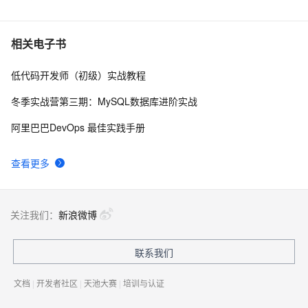
【YOLOv8改进 - 注意力机制】Triplet Attention：轻量有
6
6
效的三元注意力
Python PIL远程命令执行漏洞复现(CVE-2017-8291 
13
7
相关电子书
CVE-2017-8291)
低代码开发师（初级）实战教程
新年快乐 ~
528
8
冬季实战营第三期：MySQL数据库进阶实战
50个优秀的名片设计作品欣赏
579
9
阿里巴巴DevOps 最佳实践手册
WebBrowser控件使用详解
592
10
查看更多
关注我们：
新浪微博
联系我们
文档
|
开发者社区
|
天池大赛
|
培训与认证