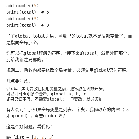
add_number(
5
)
print(total)
# 5
add_number(
3
)
print(total)
# 8
加了
之后，函数里的
就不是局部变量了，而
global total
total
是指向全局那个。
你可以把
理解为
声明
：“接下来的
，就是外面那个，
global
total
别给我新建局部的。”
规则二：函数内部要修改全局变量，必须先用
语句声明。
global
几点要注意：
声明要放在使用变量之前，通常放在函数开头。
global
可以同时声明多个变量：
global a, b, c
如果只读不写，不需要
；一旦要改，就必须加。
global
有人会问：那如果全局变量是列表、字典，我修改它的内容（比
如
），需要
吗？
append
global
这是个好问题。看代码：
my_list = [
1
,
2
,
3
]