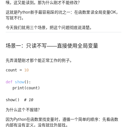
咦，这又能读到。那为什么刚才不能修改？
这就是Python新手最容易踩的坑之一：
在函数里读全局变量OK，
写就不行
。
今天我们就用三个场景，把这个问题彻底说清楚。
场景一：只读不写——直接使用全局变量
先弄清楚刚才那个能正常工作的例子。
count =
10
def
show
()
:
print(count)
show()
# 10
为什么这个不报错？
因为Python在函数里找变量时，遵循一个简单的顺序：
先看函数
内部有没有定义，没有就往外层找
。