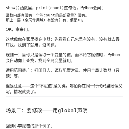
函数里，
这句话，Python会问：
show()
print(count)
函数内部有没有一个叫
的局部变量？没有。
count
那上一层（全局作用域）有没有？有，值是10。
OK，拿来用。
这就像你在家里找充电器：先看看自己包里有没有，没有就去客
厅找。找到了就用，没问题。
规则一：当你只是读取一个变量的值，而不给它赋值时，Python
会自动向上查找，找到全局变量就用。
适用范围很广：打印日志、读取配置常量、使用全局计数器（只
读）等。
但是注意——这个“不赋值”是关键。哪怕你在同一行代码里既读又
写，情况就变了。
场景二：要修改——用
声明
global
回到小李报错的那个例子：