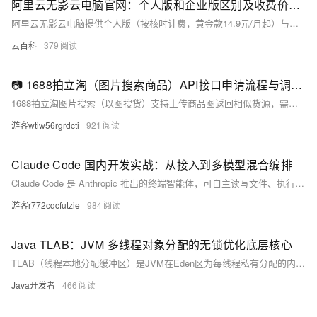
阿里云无影云电脑官网：个人版和企业版区别及收费价格、APP下载链接、免费3个月申请攻略
阿里云无影云电脑提供个人版（按核时计费，黄金款14.9元/月起）与企业版（包月套餐，4核8G仅199元/年），支持Windows/macOS/手机多端接入。APP下载及免费试用（1个月）详见官方页面。阿里云无影官网：https://t.aliyun.com/U/4fqTBa
云百科
379
📷 1688拍立淘（图片搜索商品）API接口申请流程与调用Demo（附Python源码）
1688拍立淘图片搜索（以图搜货）支持上传商品图返回相似货源，需先申请白名单权限（自用型应用+人工审核），调用时须Base64编码图片并参与MD5签名。本文详解申请流程、参数规范、Python调用Demo及常见避坑指南，助力高效选品。（239字）
游客wtiw56rgrdcti
921
Claude Code 国内开发实战：从接入到多模型混合编排
Claude Code 是 Anthropic 推出的终端智能体，可自主读写文件、执行命令、迭代修复，非简单补全工具。本文详解国内落地难点（支付、网络、风控）与解决方案，以灵眸AI中转为例，实测支持官方协议、Prompt Cache透传、低延迟，并提供多模型编排策略，助开发者高效落地。（239字）
游客r772cqcfutzie
984
Java TLAB：JVM 多线程对象分配的无锁优化底层核心
TLAB（线程本地分配缓冲区）是JVM在Eden区为每线程私有分配的内存块，通过`top/end`指针实现无锁对象分配，彻底规避高并发下的竞态问题。它以极小内存浪费（&lt;1%）换取数十倍性能提升，是Java内存分配与GC优化的核心基石。（239字）
Java开发者
466