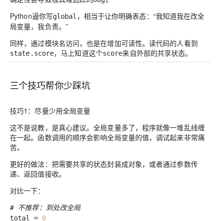
Python逼你写
，相当于让你明确表态：“我知道我在改全
global
局变量，我负责。”
同样，通过模块名访问，也是在增加可读性。读代码的人看到
，马上知道这个
来自外部的共享状态。
state.score
score
三个技巧帮你少踩坑
技巧1：尽量少用全局变量
这不是说教，是真心建议。全局变量多了，程序就像一堆乱线缠
在一起。函数调用的顺序会影响全局变量的值，调试起来非常痛
苦。
更好的做法：把需要共享的状态封装成对象，或者通过参数传
递、返回值接收。
对比一下：
# 不推荐：到处改全局
total =
0