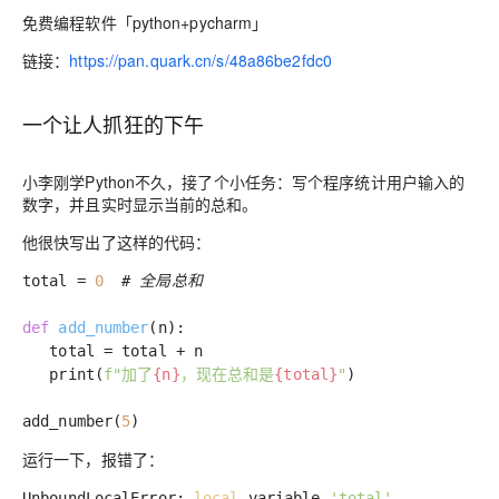
免费编程软件「python+pycharm」
链接：
https://pan.quark.cn/s/48a86be2fdc0
一个让人抓狂的下午
小李刚学Python不久，接了个小任务：写个程序统计用户输入的
数字，并且实时显示当前的总和。
他很快写出了这样的代码：
total =
0
# 全局总和
def
add_number
(n)
:
total = total + n
print(
f"加了
{n}
，现在总和是
{total}
"
)
add_number(
5
)
运行一下，报错了：
UnboundLocalError:
local
variable
'total'