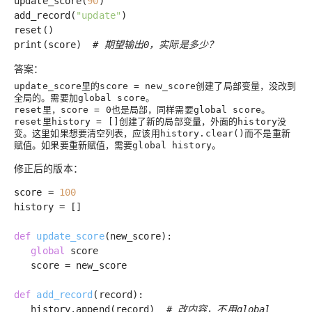
update_score(
90
)
add_record(
"update"
)
reset()
print(score)
# 期望输出0，实际是多少？
答案：
里的
创建了局部变量，没改到
update_score
score = new_score
全局的。需要加
。
global score
里，
也是局部，同样需要
。
reset
score = 0
global score
里
创建了新的局部变量，外面的
没
reset
history = []
history
变。这里如果想要清空列表，应该用
而不是重新
history.clear()
赋值。如果要重新赋值，需要
。
global history
修正后的版本：
score =
100
history = []
def
update_score
(new_score)
:
global
score
score = new_score
def
add_record
(record)
:
history.append(record)
# 改内容，不用global