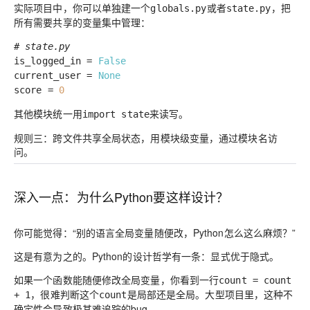
实际项目中，你可以单独建一个
或者
，把
globals.py
state.py
所有需要共享的变量集中管理：
# state.py
is_logged_in =
False
current_user =
None
score =
0
其他模块统一用
来读写。
import state
规则三：跨文件共享全局状态，用模块级变量，通过模块名访
问。
深入一点：为什么Python要这样设计？
你可能觉得：“别的语言全局变量随便改，Python怎么这么麻烦？”
这是有意为之的。Python的设计哲学有一条：
显式优于隐式
。
如果一个函数能随便修改全局变量，你看到一行
count = count
，很难判断这个
是局部还是全局。大型项目里，这种不
+ 1
count
确定性会导致极其难追踪的bug。