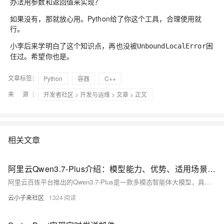
办法用参数和返回值来实现？
如果没有，那就放心用。Python给了你这个工具，合理使用就
行。
小李后来学明白了这个知识点，再也没被
困
UnboundLocalError
住过。希望你也是。
文章标签：
Python
容器
C++
来 源：
开发者社区
>
开发与运维
>
文章
> 正文
相关文章
阿里云Qwen3.7-Plus介绍：模型能力、优势、适用场景与支持的订阅计划
阿里云百炼平台推出的Qwen3.7-Plus是一款多模态智能体大模型，具备"能看、能想、能动手"的端到端闭环能力，可融合GUI与CLI交互，实现复杂任务自动化。其视觉推理、编程、数学能力较上代大幅提升，在Vision Arena榜单跻身全球前五、中国第一。该模型适用于智能编程、办公自动化、跨模态分析等场景，并提供限时8折推理优惠、新用户100万tokens免费试用、全模型资源包低至4.5折及节省计划最高5.3折等多档计费方案，降低企业与开发者的AI应用成本。
云小子来社区
1324