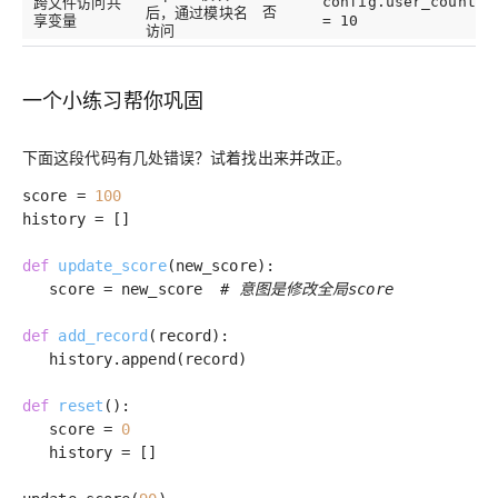
跨文件访问共
config.user_count
否
后，通过模块名
享变量
= 10
访问
一个小练习帮你巩固
下面这段代码有几处错误？试着找出来并改正。
score =
100
history = []
def
update_score
(new_score)
:
score = new_score
# 意图是修改全局score
def
add_record
(record)
:
history.append(record)
def
reset
()
:
score =
0
history = []