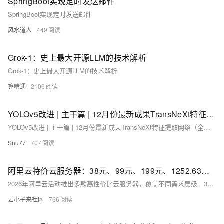
SpringBoot实现定时发送邮件
SpringBoot实现定时发送邮件
风水道人
449
Grok-1：史上最大开源LLM的技术解析
Grok-1：史上最大开源LLM的技术解析
算精通
2106
YOLOv5改进 | 主干篇 | 12月份最新成果TransNeXt特征提取网络（全网首发）
YOLOv5改进 | 主干篇 | 12月份最新成果TransNeXt特征提取网络（全网首发）
Snu77
707
阿里云特价云服务器：38元、99元、199元、1252.63元云服务器性能解析与选购指南
2026年阿里云活动推出多款高性价比云服务器，覆盖不同需求层级。38元/年轻量应用服务器（2核2G）适合个人建站与入门实践；99元/年经济型e实例（2核2G）适合小型企业官网与开发测试，享企业级品质保障；199元/年u1实例（2核4G）面向中小企业，提供独享算力与灵活扩展，支持AI助理快速部署；1252元/年u2i实例（4核8G）则适配中小型数据库、高并发Web应用及数据分析等复杂场景。用户需注意新用户限购、每日10点/15点抢购机制，以及首年特价续费恢复原价等规则，结合预算与业务需求合理选购。
云小子来社区
766