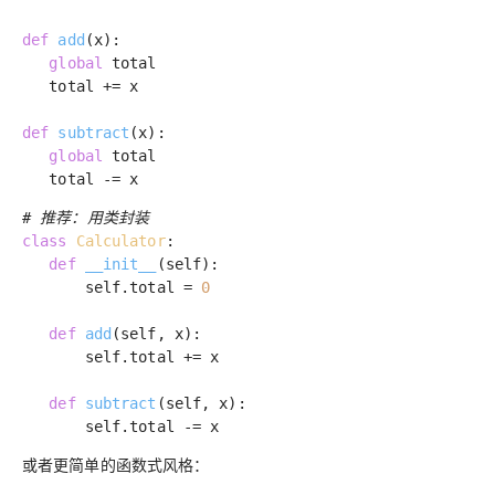
def
add
(x)
:
global
total
total += x
def
subtract
(x)
:
global
total
total -= x
# 推荐：用类封装
class
Calculator
:
def
__init__
(self)
:
self.total =
0
def
add
(self, x)
:
self.total += x
def
subtract
(self, x)
:
self.total -= x
或者更简单的函数式风格：