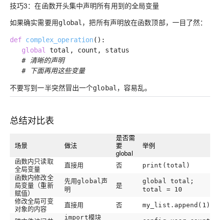
技巧3：在函数开头集中声明所有用到的全局变量
如果确实需要用
，把所有声明放在函数顶部，一目了然：
global
def
complex_operation
()
:
global
total, count, status
# 清晰的声明
# 下面再用这些变量
不要写到一半突然冒出一个
，容易乱。
global
总结对比表
是否需
场景
做法
要
举例
global
函数内只读取
直接用
否
print(total)
全局变量
函数内修改全
先用
声
global
global total;
局变量（重新
是
明
total = 10
赋值）
修改全局可变
直接用
否
my_list.append(1)
对象的内容
模块
import