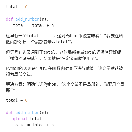
total =
0
def
add_number
(n)
:
total = total + n
这里有一个
，这对Python来说意味着：**我要在函
total = ...
数内部创建一个局部变量叫
**。
total
但等号右边又用到了
，这时局部变量
还没创建好呢
total
total
（赋值还没完成），结果就是“在定义前就使用了”。
Python的规则是：
如果在函数内对变量进行赋值，该变量默认被
视为局部变量
。
解决方案：明确告诉Python，“这个变量不是局部的，我要用全局
那个”。
total =
0
def
add_number
(n)
:
global
total
total = total + n