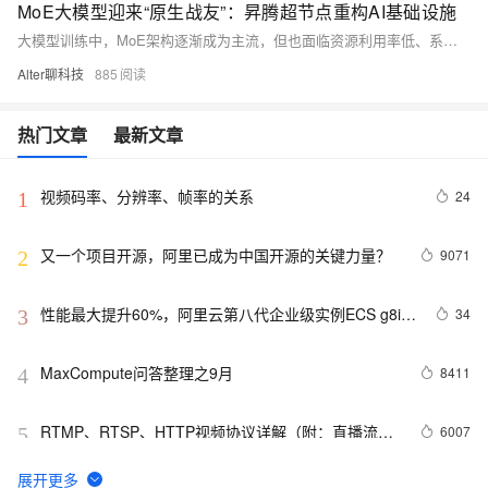
MoE大模型迎来“原生战友”：昇腾超节点重构AI基础设施
大模型训练中，MoE架构逐渐成为主流，但也面临资源利用率低、系统稳定性差、通信带宽瓶颈三大挑战。传统AI集群难以满足其需求，而“昇腾超节点”通过自研高速互联协议、软硬件协同调度、全局内存统一编址及系统稳定性提升等创新，实现384张卡协同工作，大幅提升训练效率与推理性能。相比传统方案，昇腾超节点将训练效率提升3倍，推理吞吐提升6倍，助力MoE模型在工业、能源等领域的规模化应用。5月19日的鲲鹏昇腾创享周直播将深度解析相关技术细节。
Alter聊科技
885
热门文章
最新文章
视频码率、分辨率、帧率的关系
24
1
又一个项目开源，阿里已成为中国开源的关键力量？
9071
2
性能最大提升60%，阿里云第八代企业级实例ECS g8i正
34
3
式上线
MaxCompute问答整理之9月
8411
4
RTMP、RTSP、HTTP视频协议详解（附：直播流地
6007
5
址、播放软件）