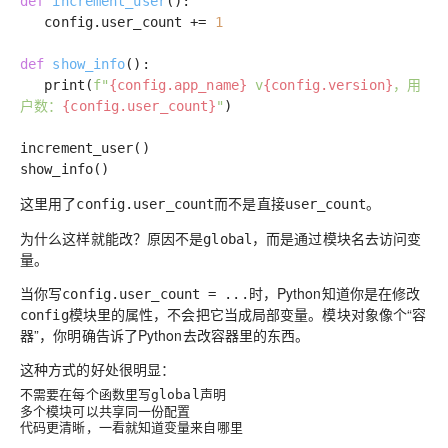
def
increment_user
()
:
config.user_count +=
1
def
show_info
()
:
print(
f"
{config.app_name}
v
{config.version}
，用
户数：
{config.user_count}
"
)
increment_user()
show_info()
这里用了
而不是直接
。
config.user_count
user_count
为什么这样就能改？原因不是
，而是
通过模块名去访问变
global
量
。
当你写
时，Python知道你是在修改
config.user_count = ...
模块里的属性，不会把它当成局部变量。模块对象像个“容
config
器”，你明确告诉了Python去改容器里的东西。
这种方式的好处很明显：
不需要在每个函数里写
声明
global
多个模块可以共享同一份配置
代码更清晰，一看就知道变量来自哪里