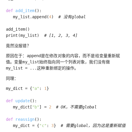
def
add_item
()
:
my_list.append(
4
)
# 没有global
add_item()
print(my_list)
# [1, 2, 3, 4]
竟然没报错？
原因在于：
是在
修改对象的内容
，而不是
给变量重新赋
append
值
。变量
始终指向同一个列表对象，我们没有做
my_list
这种重新绑定的操作。
my_list = ...
同理：
my_dict = {
"a"
:
1
}
def
update
()
:
my_dict[
"b"
] =
2
# OK，不需要global
def
reassign
()
:
my_dict = {
"c"
:
3
}
# 需要global，因为这是重新赋值