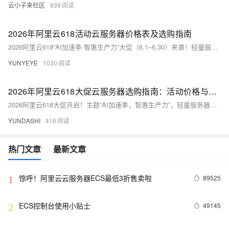
云小子来社区
939
2026年阿里云618活动云服务器价格表及选购指南
2026阿里云618“AI加速季·智惠生产力”大促（6.1–6.30）来袭！轻量服务器低至38元/年，e实例99元/年、u1实例199元/年；u2i/c9i/g9i/r9i等高配机型享3–6.4折。新人领券最高减800元，每日限时秒杀，AI开发者优选组合购——上云省钱正当时！
YUNYEYE
1030
2026年阿里云618大促云服务器选购指南：活动价格与省钱攻略
2026阿里云618大促开启！主题“AI加速季，智惠生产力”，轻量服务器低至38元/年，ECS实例99元起，叠加满减券至高减1728元。涵盖新人秒杀、企业专享、AI组合套餐，附选型指南与避坑攻略，助力大家低成本高效上云！
YUNDASHI
416
热门文章
最新文章
惊呼！阿里云云服务器ECS最低3折售卖啦
89525
1
ECS控制台使用小贴士
49145
2