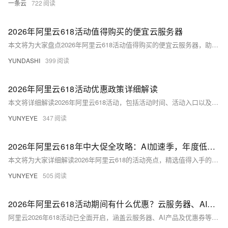
一条云
722
2026年阿里云618活动值得购买的便宜云服务器
本文将为大家盘点2026年阿里云618活动值得购买的便宜云服务器，助力大家低成本上云！
YUNDASHI
399
2026年阿里云618活动优惠政策详细解读
本文将详细解读2026年阿里云618活动，包括活动时间、活动入口以及活动详情，助力大家低成本上云！
YUNYEYE
347
2026年阿里云618年中大促全攻略：AI加速季，年度低价云服务器推荐指南
本文将为大家详细解读2026年阿里云618的活动亮点，精选值得入手的高性价比便宜云服务器，助力大家低成本上云！
YUNYEYE
505
2026年阿里云618活动期间有什么优惠？云服务器、AI产品和大模型、优惠券活动介绍
阿里云2026年618活动已全面开启，涵盖云服务器、AI产品及优惠券等。云服务器方面，轻量应用服务器2核2G低至38元/年，2核4G仅9.9元/月；经济型e实例99元/年，u1实例199元/年，u2i实例3折起，c9i/g9i服务器6.4折起。AI产品方面：QoderWork CN首月0元，Qwen3.7限时5折，秒悟新注册送1万积分，HappyHorse视频生成8折，OPC创新助力计划至高补贴100万Token。大模型方面，百炼平台享1亿+免费tokens，AI通用型节省计划最高5.3折。叠加AI加速季权益礼包（个人360元/企业1728元）及百炼先用后返最高200元。