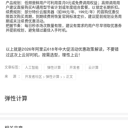
产品规划：低频尝鲜用户可利用首月0元或免费调用权益；高频调用用
户建议直接购买AI通用型节省计划或年度组合套餐，以锁定长期折扣。
续费规则：部分特价云服务器（如99元/年、199元/年）的首购优惠仅
限首次购买周期，到期续费将恢复官网标准定价，建议提前规划业务周
期或关注续费优惠活动。
把握节奏：每日秒杀场次数量有限，建议有需求的用户尽早领取优惠券
并提前规划，避免错过最佳入手时机。
以上就是2026年阿里云618年中大促活动优惠政策解读，不要错
过这次上云好时机，按需选型，理性上云！
文章标签：
人工智能
弹性计算
开发者
云计算
来 源：
开发者社区
>
弹性计算
>
> 正文
弹性计算
相关文章