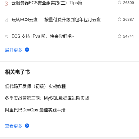
云服务器ECS安全组实践(三）Tips篇
26800
3
玩转ECS云盘 — 按量付费升级到包年包月云盘
26387
4
ECS 支持 IPv6 啦，快来尝鲜吧~
24741
5
ECS 系统盘支持一键扩容啦，无需更换系统盘
20734
6
VPC实例公网IP转弹性公网IP功能
15843
7
相关电子书
低代码开发师（初级）实战教程
【降价信息】弹性计算好“任性”，ECS又降价了~
15802
8
冬季实战营第三期：MySQL数据库进阶实战
省钱小贴士（ECS）：教你如何每年省出8w+ 块
15301
9
阿里巴巴DevOps 最佳实践手册
ECS 新版移动端购买发布啦！！！
14516
10
查看更多