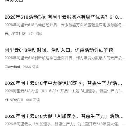
2026年618活动期间有阿里云服务器有哪些优惠？618活动优惠政策与活动报价
2026年阿里云618活动已经开启，云服务器方面涵盖轻量应用服务器与云服务器ECS多款热门机型。轻量应用服务器2核2G抢购价低至38元/年，2核4G为9.9元/月或199元/年；ECS经济型e实例99元/年，通用算力型u1实例199元/年，u2i实例新用户享3折起，第九代c9i/g9i等实例6.4折起。活动期间可叠加AI加速季权益礼包（个人最高360元、企业最高1728元）、百炼先用后返最高200元及7.5折通用优惠券等多重优惠，折上折后价格更优。建议用户根据业务需求选择实例，善用优惠券组合实现降本增效。
云小子来社区
471
阿里云618活动时间、活动入口、优惠活动详细解读
2026年阿里云618创新加速季已全面开启，作为年度力度最大的云产品促销活动，本次大促覆盖轻量应用服务器、ECS云服务器、GPU云服务器、数据库、AI算力、安全服务、CDN等全品类产品，推出5亿元算力补贴、新用户限时秒杀、普惠满减、企业专享、免费试用、云大使返佣等多重福利，个人开发者、中小企业、AI团队均可享受专属低价。本文将系统梳理2026年阿里云618活动的完整时间节点、官方参与入口、各类优惠细则、使用规则、热门产品推荐及实操代码，帮助用户精准参与、高效省钱，以最低成本完成上云部署。
Clawdbot
2666
2026年阿里云618年中大促“AI加速季，智惠生产力”活动攻略详解
2026阿里云618大促（6.1–6.30）开启！主题“AI加速季，智惠生产力”，云服务器低至38元/年，Qwen3.7五折，满减券至高减1728元，首月0元AI产品、免费调用、百万Token补贴同步放送！
YUNDASHI
600
2026年阿里云618大促「AI加速季，智惠生产力」活动详解
2026年阿里云以「AI加速季，智惠生产力」为主题开启618年度大促，活动周期锁定6月1日至6月30日，整月全周期开放各类限时秒杀、长效特惠、企业算力补贴、新人券包、AI产品专项优惠，覆盖轻量应用服务器、ECS云主机、GPU算力、云数据库、存储CD、建站服务全品类。依托官方5亿元专项算力补贴加持，新用户入门机型低至38元/年，新老通用ECS经济型机型99元/年起，企业专属u1实例199元/年，叠加满减券、迁补贴后综合折扣低至0.8折。本文结合官方活动规则、机型定价、全渠道参与入口、优惠叠加逻辑、实操部署脚本、避坑要点全方位拆解，帮助个人站长、开发者、中小微企业低成本选购适配云资源，全文从活动周