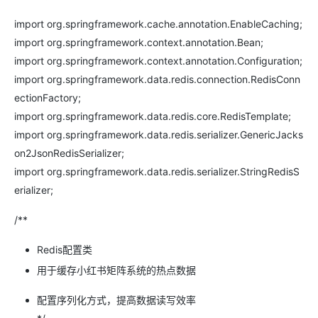
import org.springframework.cache.annotation.EnableCaching;
import org.springframework.context.annotation.Bean;
import org.springframework.context.annotation.Configuration;
import org.springframework.data.redis.connection.RedisConn
ectionFactory;
import org.springframework.data.redis.core.RedisTemplate;
import org.springframework.data.redis.serializer.GenericJacks
on2JsonRedisSerializer;
import org.springframework.data.redis.serializer.StringRedisS
erializer;
/**
Redis配置类
用于缓存小红书矩阵系统的热点数据
配置序列化方式，提高数据读写效率