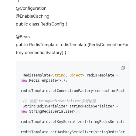
*/
@Configuration
@EnableCaching
public class RedisConfig {
@Bean
public RedisTemplate redisTemplate(RedisConnectionFac
tory connectionFactory) {
 RedisTemplate<
String
, 
Object
> redisTemplate = 
new
 RedisTemplate<>();

redisTemplate.setConnectionFactory(connectionFactory);

// 使用StringRedisSerializer序列化键
 StringRedisSerializer stringRedisSerializer = 
new
 StringRedisSerializer();

redisTemplate.setKeySerializer(stringRedisSerializer);

redisTemplate.setHashKeySerializer(stringRedisSerialize