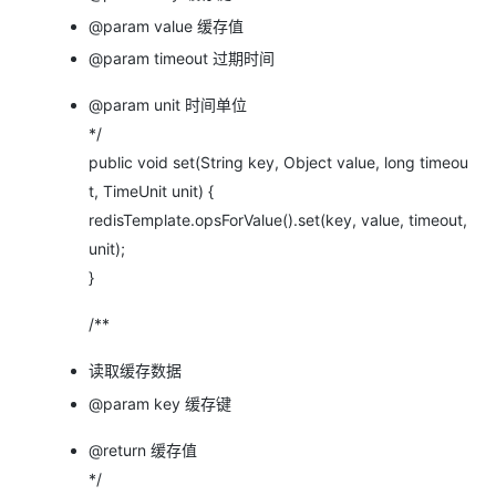
@param value 缓存值
@param timeout 过期时间
@param unit 时间单位
*/
public void set(String key, Object value, long timeou
t, TimeUnit unit) {
redisTemplate.opsForValue().set(key, value, timeout,
unit);
}
/**
读取缓存数据
@param key 缓存键
@return 缓存值
*/