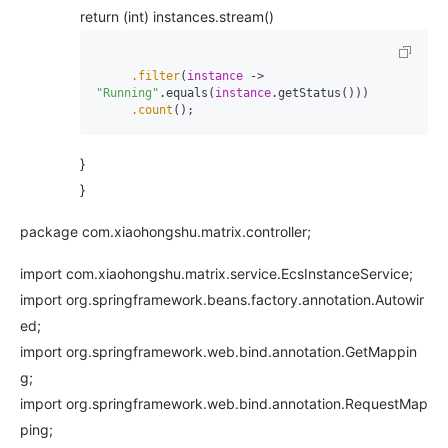
return (int) instances.stream()
.filter
(
instance
 -> 
"Running"
.equals(
instance
.getStatus()))

.count
}
}
package com.xiaohongshu.matrix.controller;
import com.xiaohongshu.matrix.service.EcsInstanceService;
import org.springframework.beans.factory.annotation.Autowir
ed;
import org.springframework.web.bind.annotation.GetMappin
g;
import org.springframework.web.bind.annotation.RequestMap
ping;