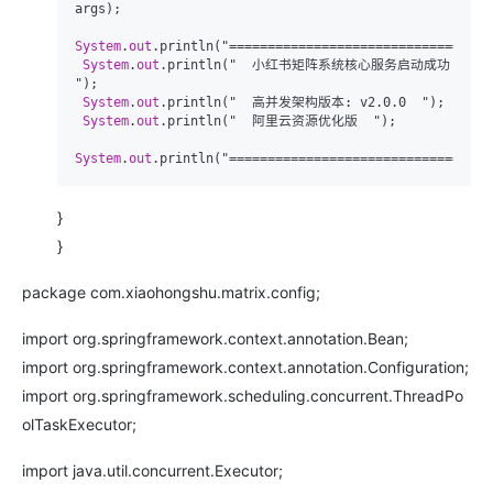
args);

System
.
out
.println("===================================
System
.
out
.println("  小红书矩阵系统核心服务启动成功  
");

System
.
out
.println("  高并发架构版本: v2.0.0  ");

System
.
out
.println("  阿里云资源优化版  ");

System
.
out
}
}
package com.xiaohongshu.matrix.config;
import org.springframework.context.annotation.Bean;
import org.springframework.context.annotation.Configuration;
import org.springframework.scheduling.concurrent.ThreadPo
olTaskExecutor;
import java.util.concurrent.Executor;