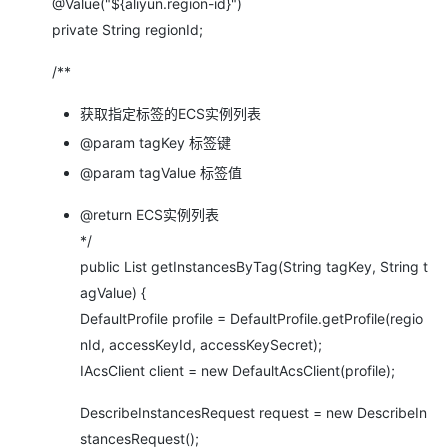
@Value("${aliyun.region-id}")
private String regionId;
/**
获取指定标签的ECS实例列表
@param tagKey 标签键
@param tagValue 标签值
@return ECS实例列表
*/
public List getInstancesByTag(String tagKey, String t
agValue) {
DefaultProfile profile = DefaultProfile.getProfile(regio
nId, accessKeyId, accessKeySecret);
IAcsClient client = new DefaultAcsClient(profile);
DescribeInstancesRequest request = new DescribeIn
stancesRequest();