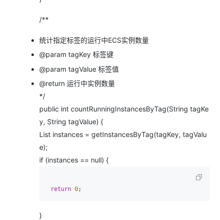
/**
统计指定标签的运行中ECS实例数量
@param tagKey 标签键
@param tagValue 标签值
@return 运行中实例数量
*/
public int countRunningInstancesByTag(String tagKe
y, String tagValue) {
List instances = getInstancesByTag(tagKey, tagValu
e);
if (instances == null) {
return
0
}