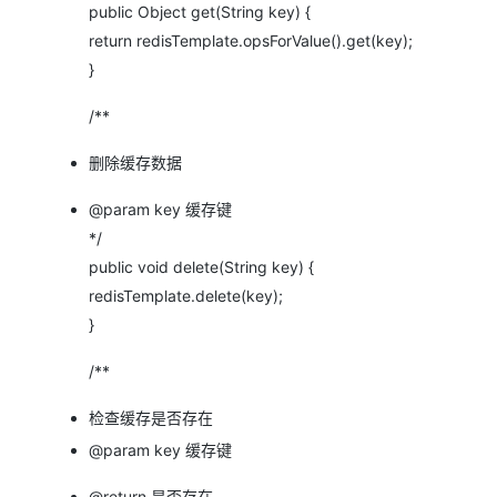
public Object get(String key) {
return redisTemplate.opsForValue().get(key);
}
/**
删除缓存数据
@param key 缓存键
*/
public void delete(String key) {
redisTemplate.delete(key);
}
/**
检查缓存是否存在
@param key 缓存键
@return 是否存在