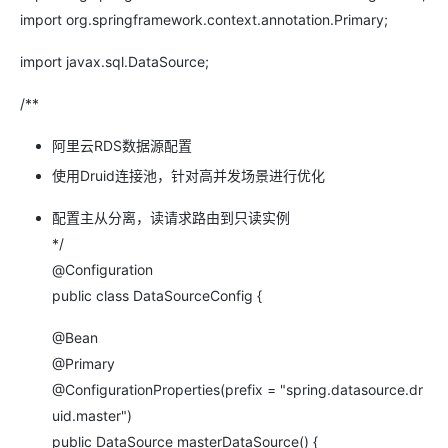
import org.springframework.context.annotation.Primary;
import javax.sql.DataSource;
/**
阿里云RDS数据源配置
使用Druid连接池，针对高并发场景进行优化
配置主从分离，读请求路由到只读实例
*/
@Configuration
public class DataSourceConfig {
@Bean
@Primary
@ConfigurationProperties(prefix = "spring.datasource.dr
uid.master")
public DataSource masterDataSource() {