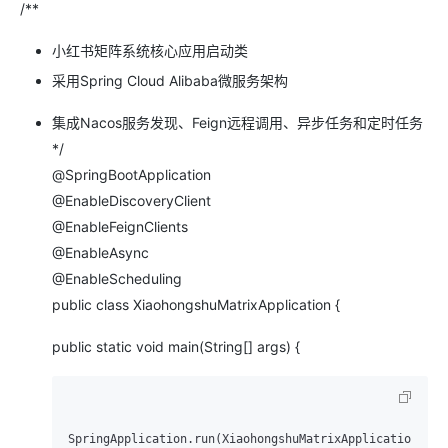
/**
小红书矩阵系统核心应用启动类
采用Spring Cloud Alibaba微服务架构
集成Nacos服务发现、Feign远程调用、异步任务和定时任务
*/
@SpringBootApplication
@EnableDiscoveryClient
@EnableFeignClients
@EnableAsync
@EnableScheduling
public class XiaohongshuMatrixApplication {
public static void main(String[] args) {
SpringApplication.run(XiaohongshuMatrixApplication.
cla