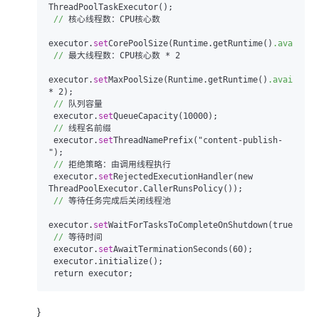
ThreadPoolTaskExecutor
()
;

//
 核心线程数：CPU核心数

executor.
set
CorePoolSize
(Runtime.getRuntime()
.availabl
//
 最大线程数：CPU核心数 * 2

executor.
set
MaxPoolSize
(Runtime.getRuntime()
.available
* 2);

//
 队列容量

 executor.
set
QueueCapacity
(10000)
;

//
 线程名前缀

 executor.
set
ThreadNamePrefix
("content-publish-
")
;

//
 拒绝策略：由调用线程执行

 executor.
set
RejectedExecutionHandler
(new 
ThreadPoolExecutor.CallerRunsPolicy()
);

//
 等待任务完成后关闭线程池

executor.
set
WaitForTasksToCompleteOnShutdown
(true)
;

//
 等待时间

 executor.
set
AwaitTerminationSeconds
(60)
;

 executor.initialize
()
;

}