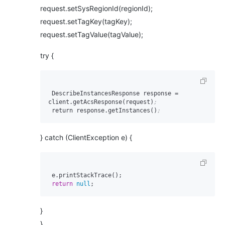
request.setSysRegionId(regionId);
request.setTagKey(tagKey);
request.setTagValue(tagValue);
try {
 DescribeInstancesResponse response 
=
client.getAcsResponse(request)
;
 return response.getInstances()
;
} catch (ClientException e) {
 e.printStackTrace();

return
null
}
}