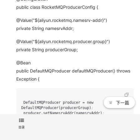
public class RocketMQProducerConfig {
@Value("${aliyun.rocketmq.namesrv-addr}")
private String namesrvAddr;
@Value("${aliyun.rocketmq.producer.group}")
private String producerGroup;
@Bean
public DefaultMQProducer defaultMQProducer() throws
Exception {
下一篇
 DefaultMQProducer producer 
=
 new 
DefaultMQProducer(producerGroup)
;
 producer.setNamesrvAddr(namesrvAddr)
;
 // 设置发送超时时间

 producer.setSendMsgTimeout(
3000
)
;
目录
 // 设置重试次数

 producer.setRetryTimesWhenSendFailed(
3
)
;
 // 启动生产者
