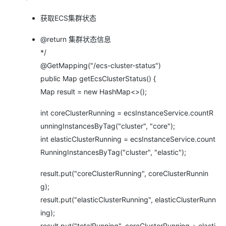
获取ECS集群状态
@return 集群状态信息
*/
@GetMapping("/ecs-cluster-status")
public Map getEcsClusterStatus() {
Map result = new HashMap<>();
int coreClusterRunning = ecsInstanceService.countR
unningInstancesByTag("cluster", "core");
int elasticClusterRunning = ecsInstanceService.count
RunningInstancesByTag("cluster", "elastic");
result.put("coreClusterRunning", coreClusterRunnin
g);
result.put("elasticClusterRunning", elasticClusterRunn
ing);
result.put("totalRunning", coreClusterRunning + elasti