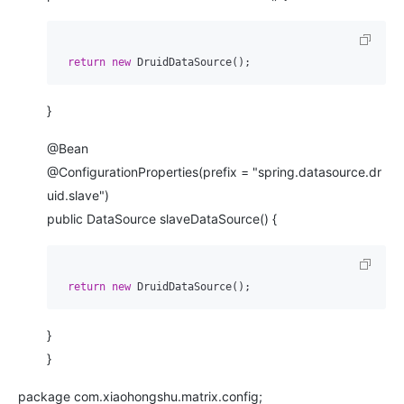
return
new
}
@Bean
@ConfigurationProperties(prefix = "spring.datasource.dr
uid.slave")
public DataSource slaveDataSource() {
return
new
}
}
package com.xiaohongshu.matrix.config;