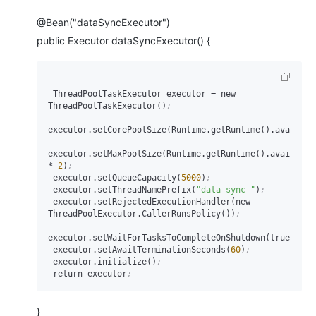
@Bean("dataSyncExecutor")
public Executor dataSyncExecutor() {
 ThreadPoolTaskExecutor executor 
=
 new 
ThreadPoolTaskExecutor()
;
executor.setCorePoolSize(Runtime.getRuntime().availabl
executor.setMaxPoolSize(Runtime.getRuntime().availableP
* 
2
)
;
 executor.setQueueCapacity(
5000
)
;
 executor.setThreadNamePrefix(
"data-sync-"
)
;
 executor.setRejectedExecutionHandler(new 
ThreadPoolExecutor.CallerRunsPolicy())
;
executor.setWaitForTasksToCompleteOnShutdown(true)
;
 executor.setAwaitTerminationSeconds(
60
)
;
 executor.initialize()
;
 return executor
;
}