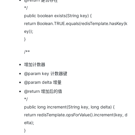
*/
public boolean exists(String key) {
return Boolean.TRUE.equals(redisTemplate.hasKey(k
ey));
}
/**
增加计数器
@param key 计数器键
@param delta 增量
@return 增加后的值
*/
public long increment(String key, long delta) {
return redisTemplate.opsForValue().increment(key, d
elta);
}