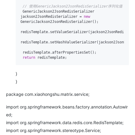
// 使用GenericJackson2JsonRedisSerializer序列化值
 GenericJackson2JsonRedisSerializer 
jackson2JsonRedisSerializer = 
new
GenericJackson2JsonRedisSerializer();

redisTemplate.setValueSerializer(jackson2JsonRedisSeria
redisTemplate.setHashValueSerializer(jackson2JsonRedisS
 redisTemplate.afterPropertiesSet();

return
}
}
package com.xiaohongshu.matrix.service;
import org.springframework.beans.factory.annotation.Autowir
ed;
import org.springframework.data.redis.core.RedisTemplate;
import org.springframework.stereotype.Service;