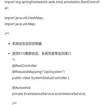
import org.springframework.web.bind.annotation.RestControll
er;
import java.util.HashMap;
import java.util.Map;
/**
系统状态监控控制器
提供ECS集群状态、系统性能等监控接口
*/
@RestController
@RequestMapping("/api/system")
public class SystemStatusController {
@Autowired
private EcsInstanceService ecsInstanceService;
/**