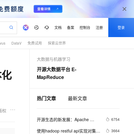
文档
备案
控制台
注册
登录
lvus
DataV
免费试用
探索云世界
验
作计划
器
AI 活动
专业服务
服务伙伴合作计划
加入我们
产品动态
服务平台百炼
阿里云 OPC 创新助力计划
大数据与机器学习
一站式生成采购清单，支持单品或批量购买
io：打造专属 AI 语音助手
S产品伙伴计划（繁花）
峰会
CS
造的大模型服务与应用开发平台
一句话生成原生可编辑精美 PPT 文稿
AI 生产力先锋
Al MaaS 服务伙伴赋能合作
域名
Careers
至高可申请百万元
Qwen3.8-Max 模型上线
开源大数据平台 E-
体化
开启高性价比 AI 编程新体验
弹性可伸缩的云计算服务
Qwen-Audio-3.0-Realtime 端到端实时语音角色扮演
输入一句话想法, 轻松生成专业的 PPT
先锋实践拓展 AI 生产力的边界
Token 补贴，五大权
计划
海大会
伙伴信用分合作计划
商标
社会招聘
MapReduce
益加速 OPC 成功
eek-V4-Pro
SS
一键部署幻兽帕鲁游戏服务器
飞天发布时刻
HOT
Open Search 向量检索版支
划
备案
校园招聘
pSeek-V4-Pro
视频创作，一键激活电商全链路生产力
稳定、安全、高性价比、高性能的云存储服务
一键购买专属联机服务器，轻松开启游戏
所见，即是所愿
持视频检索 Pipeline 功能
更多支持
划
公司注册
视频生成
热门文章
语音识别与合成
最新文章
专属 QwenPaw
漫剧工坊：一站式动画创作平台
AI 实训营
HOT
应用身份服务 (IDaaS)
合作伙伴培训与认证
划
上云迁移
站生成，高效打造优质广告素材
全接入的云上超级电脑
从聊天伙伴进化为能主动干活的本地数字员工
快速生产连贯的高质量长漫剧
从基础到进阶，Agent 创客手把手教你
OpenClaw 管理能力上线
版权
lScope
e-1.1-T2V
Qwen3-TTS-Flash
查询合作伙伴
n Alibaba Cloud ISV 合作
代维服务
开源生态的新发展：Apache 
建企业门户网站
10 分钟搭建微信、支付宝小程序
6754
MaxCompute MaxFrame 提
畅细腻的高质量视频
离线语音合成大模型，多语言方言自适应，低延迟高稳定
创新加速
ope
登录合作伙伴管理后台
站，无忧落地极速上线
以可视化方式快速构建移动和 PC 门户网站
Spark 3.0、Koala和Delta Lake
国内短信简单易用，安全可靠，秒级触达，全球覆盖200+国家和地区。
高效部署网站，快速应用到小程序
供自动弹性内存功能
使用hadoop restful api实现对集群
3664