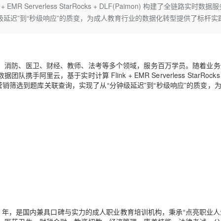
Deepseek-v4-pro
HappyHors
 Serverless StarRocks + DLF(Paimon) 构建了全链路实时数据
同享
万小智 AI 建站低至 15元/月
Qoder CN
AI 短剧/漫剧
云原生数据库 
快递物流查询
WordPress
成为服务伙
高校合作
延迟”到“秒级响应”的质变，为成人教育行业的数据化转型提供了标杆实
点，立即开启云上创新
覆盖公网/内网、递归/权威、移动APP等全场景解析服务
送.CN域名，送备案服务码
基于千问大模型等，支持代码智能生成、研发智能问答
AI助力短剧
态智能体模型
旗舰 MoE 大模型，百万上下文与顶尖推理能力
图生视频，流
Ubuntu
服务生态伙伴
云工开物
企业应用
Works
Night Plan 支持 Qwen 3.8-Max
云原生大数据计算服务 MaxCompute
AI 办公
容器服务 Kub
NEW
GLM-5.2
Wan2.7-T
Red Hat
30+ 款产品免费体验
Data Agent 驱动的一站式 Data+AI 开发治理平台
夜间 5 折，Qwen/Meoo/TokenPlan 客户专享
面向分析的企业级SaaS模式云数据仓库
AI智能应用
提供一站式管
科研合作
视觉 Coding、空间感知、多模态思考等全面升级
1M上下文，专为长程任务能力而生
ERP
堂（旗舰版）
SUSE
、消防、医卫、财经、教师、法考等多个领域，服务百万学员。随着业务
智能客服
云，基于实时计算 Flink + EMR Serverless StarRocks 
CRM
防护产品
2个月
自动承接线索
像、营销筛选到题库关联查询，实现了从“分钟级延迟”到“秒级响应”的质变，
建站小程序
OA 办公系统
AI 应用构建
大模型原生
力提升
财税管理
模板建站
Qoder
大模型服务平台百炼-应用模版
HOT
NEW
面向真实软件
个人版上线、团队版降价；千问3.8-Max首发发尝鲜
丰富多元化的应用模版和解决方案
400电话
定制建站
万有无界
大模型服务平台百炼-智能体
方案
广告营销
模板小程序
的模型效果
灵活可视化地构建企业级 Agent
定制小程序
秒悟
人工智能平台 PAI
APP 开发
云端极速 AI 
新一代 AI 视频生成模型，深度适配广告营销等场景
AI Native 的算法工程平台，一站式完成建模、训练、推理服务部署
建站系统
05 年，是国内兼具口碑与实力的成人职业教育培训机构，秉承
“点亮职业人