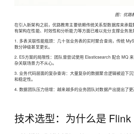
图：优路
在引入新架构之前，优路教育主要依赖传统关系型数据库来承载
有架构在性能、时效性和分析能力等方面已难以充分支撑业务发
1.
多表关联性能瓶颈：
几十张业务表的实时聚合查询，传统 My
数
分钟级甚至更长。
2.
ES方案的局限性：
团队曾尝试使用 Elasticsearch 
杂关联场景力不从心。
3.
业务代码层面的复杂查询：
大量复杂的数据聚合逻辑被迫下沉
和稳定性。
4.
数据团队压力倍增：
越来越多的业务团队对数据产出提出了更
技术选型：为什么是 Flink + S