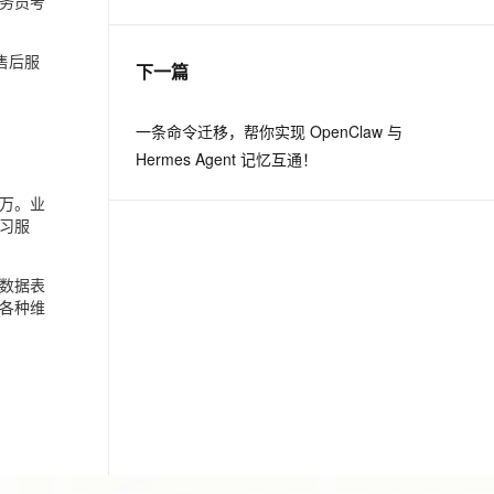
务员考
息提取
与 AI 智能体进行实时音视频通话
售后服
下一篇
从文本、图片、视频中提取结构化的属性信息
构建支持视频理解的 AI 音视频实时通话应用
t.diy 一步搞定创意建站
构建大模型应用的安全防护体系
一条命令迁移，帮你实现 OpenClaw 与
通过自然语言交互简化开发流程,全栈开发支持
通过阿里云安全产品对 AI 应用进行安全防护
Hermes Agent 记忆互通！
万
。业
习服
数据表
各种维