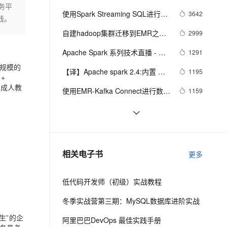
安全
e-1.1-I2V
Cosyvoice-V3-Flash
服务平
信息的统计
PolarDB
上云场景组合购
Milvus 弹性伸缩功能新增节
伴
使用Spark Streaming SQL进行
3642
践。
漫剧创作，剧本、分镜、视频高效生成
100%兼容MySQL、PostgreSQL，兼容Oracle，支持集中和分布式
覆盖90%+业务场景，专享组合折扣价
点支持范围
畅自然，细节丰富
高表现力语音合成大模型，语音克隆听感自然
VPN
PV/UV统计
自建hadoop集群迁移到EMR之数
2999
ernetes 版 ACK
云聚AI 严选权益
AI 原生数据库服务发布
SSL 证书
2V
Fun-ASR
据迁移篇
，一键激活高效办公新体验
理容器应用的 K8s 服务
精选AI产品，从模型到应用全链提效
Agent 数据网关
Apache Spark 系列技术直播 - 从 
1291
文戏情感细腻自然，动作戏激烈拳拳到肉，实现更强表演能力
支持中英文自由切换，具备更强的噪声鲁棒性
堡垒机
Spark Streaming 到 Structured 
规模的
AI 用量加速计划
【译】Apache spark 2.4:内置 
云原生数据库 PolarDB
1195
Streaming
+
防火墙
、识别商机，让客服更高效、服务更出色。
新老同享，达量后返
Agentic Database 发布
Image Data Source的介绍
为成人教
使用EMR-Kafka Connect进行数据
1159
主机安全
应用
迁移
玩转阿里云EMR三部曲-中级篇 集
828
千问办公
NEW
成自有服务
AI 应用及服务市场
活动报名 | Agentic Lakehouse 
94
的智能体编程平台
一站式AI生产力平台
Meetup · 北京站，从开源技术创新
AI 应用
小红书 API 接口使用指南：笔记详情
63
伶鹊
相关电子书
到多模态数据智能化
更多
数据接口的接入与使用
企业级人与Agent协作平台，接入和调度多个数字员工
智能客服平台，对话机器人、对话分析、智能外呼
大模型
低代码开发师（初级）实战教程
大模型服务平台百炼 - 全妙
自然语言处理
应用创作平台
多模态内容创作工具，已接入 DeepSeek
冬季实战营第三期：MySQL数据库进阶实战
数据标注
生”
的企
机器学习
阿里巴巴DevOps 最佳实践手册