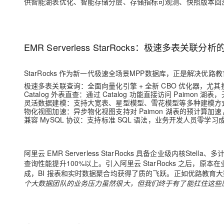
供智能湖表优化、智能存储分层、存储指标可观测、快照版本回
EMR Serverless StarRocks：极速多表关联分
StarRocks
作为新一代极速全场景MPP数据库，正是解决优路教育
极速多表关联查询：
全面向量化引擎 + 全新 CBO 优化器，尤
Catalog 外表直查：
通过 Catalog 功能直接访问 Paimon
灵活数据建模：
支持大宽表、星型模型、雪花模型等多种建模方
物化视图加速：
异步物化视图支持对 Paimon 湖表的预计算
兼容 MySQL 协议：
支持标准 SQL 语法，业务开发人员零学
阿里云 EMR Serverless StarRocks 具备企业级内核S
查询性能提升100%以上。引入阿里云 StarRocks 之后，
成，BI 报表和实时数据聚合均获得了质的飞跃。正如优路教育
个大数据团队的业务压力虽然很大，但我们终于有了能扛住这些