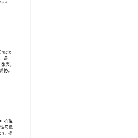
ks
+
acle
、课
 张表，
做妥协。
n 承担
靠性与低
on，提