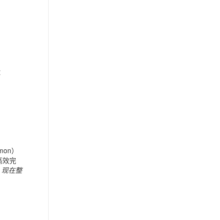
：
mon）
高效完
，现在整