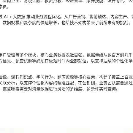
、医药卫生、财税金融、教资招教、经济管理、康养技能、法律考试、公
学员
。
AI 应用
10分钟微调：让0.6B模型媲美235B模
多模态数据信
过
AI + 大数据
推动业务流程优化。从广告营销、售前触达、内容生产、
型
，数据规模和复杂度的快速增长，也给技术架构带来了前所未有的挑战。
依托云原生高可用架构,实现Dify私有化部署
用1%尺寸在特定领域达到大模型90%以上效果
一个 AI 助手
超强辅助，Bol
即刻拥有 DeepSeek-R1 满血版
在企业官网、通讯软件中为客户提供 AI 客服
多种方案随心选，轻松解锁专属 DeepSeek
用户管理等多个模块，核心业务数据表
近百
张
，数据量级从数百万到
几千
程信息、配套试题等必须在极短时间内全部就位，以支撑后续的个性化学
画像、课程知识点、学习行为、题库资源等核心要素，构建了覆盖上百张
关联分析，以支撑个性化内容的精准匹配；在营销侧，业务团队需要通过
—这意味着需要对海量数据进行灵活的多维度、多条件实时查询。