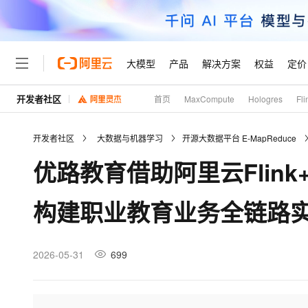
大模型
产品
解决方案
权益
定价
开发者社区
首页
MaxCompute
Hologres
Fli
大模型
产品
解决方案
权益
定价
云市场
伙伴
服务
了解阿里云
精选产品
精选解决方案
普惠上云
产品定价
精选商城
成为销售伙伴
为什么选择阿里云
千问AI平台
开发者社区
大数据与机器学习
开源大数据平台 E-MapReduce
了解云产品的定价详情
大模型服务平台百炼
千问办公，解锁你的工作
普惠上云 官方力荐
分销伙伴
网站建设
什么是云计算
大
优路教育借助阿里云Flink+S
大模型服务与应用平台
企业级Agent产品，直接
云服务器38元/年起，超
咨询伙伴
多端小程序
技术领先
云上成本管理
轻量应用服务器
Agency Agents：拥
官方推荐返现计划
大模型
精选产品
精选解决方案
Salesforce 国际版订阅
稳定可靠
构建职业教育业务全链路
管理和优化成本
推荐新用户得奖励，单订单
销售伙伴合作计划
友盟天域
安全合规
人工智能与机器学习
AI
文本生成
云数据库 RDS
HappyHorse 打造一
云工开物
无影生态合作计划
观测云
分析师报告
高校专属算力普惠，学生认
计算
互联网应用开发
2026-05-31
699
Qwen3.8-Max
HOT
Salesforce On Alibaba C
Tuya 物联网平台阿里云
研究报告与白皮书
人工智能平台 PAI
快速拥有专属 OpenClaw
大模
Consulting Partner 合
大数据
容器
智能体时代全能旗舰模型
免费试用
一站式AI开发、训练和推
蓝凌 OA
AI 大模型销售与服务生
现代化应用