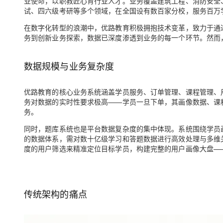
业使命，以职教匠心育行业人才。业务覆盖建筑工程、消防安全
大模型解决方案
试、四六级考研等多个领域，在全国设有数百家分校，
服务百万
迁移与运维管理
快速部署 Dify，高效搭建 
在数字化转型的浪潮中，优路教育积极拥抱技术变革，致力于通
务到创新业务探索，数据已深度渗透到业务的每一个环节。然而
专有云
10 分钟在聊天系统中增加
数据规模与业务复杂度
优路教育的核心业务系统涵盖学员服务、订单管理、课程管理、
务对数据的实时性要求极高——学员一旦下单，其画像数据、课
务。
同时，
题库系统也是平台数据复杂度的集中体现。系统围绕学员
的数据体系，需对数十亿级学习和答题数据进行高效处理与多维
度的用户筛选来精准定位目标学员，构建完整的用户画像大盘—
传统架构的痛点