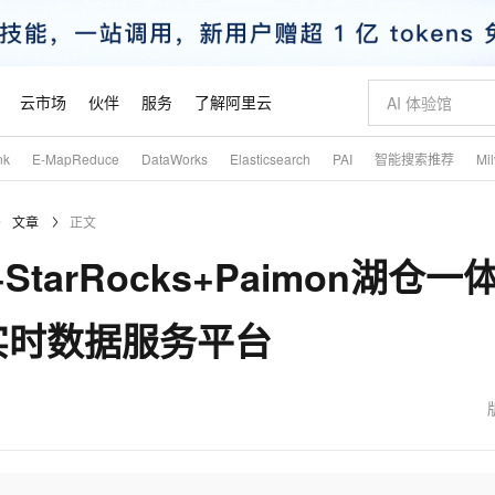
云市场
伙伴
服务
了解阿里云
nk
E-MapReduce
DataWorks
Elasticsearch
PAI
智能搜索推荐
Mi
AI 特惠
数据与 API
成为产品伙伴
最佳实践
价格计算器
AI 场景体
基础软件
产品伙伴合
市场活动
配置报价
大模型
文章
正文
自助选配和估算价格
新方式
睿译宝，AI翻译排版一步到位
智启 AI 普惠权益
产品生态集成认证中心
云上春晚
域名与网站
千问官方 MaaS 平台，为开发者和 Agent 而生，新用户赠送 1 亿 + tokens 额度
Qwen Aud
AI Coding
阿里云Maa
2026 阿里云
云服务器 E
为企业打
数据集
Windows
模型
NEW
NEW
tarRocks+Paimon湖仓一
交付可用成果
值低价云产品抢先购
上传文档即自动完成翻译和格式还原
至高享 1亿+免费 tokens，加速 Al 应用落地
提供智能易用的域名与建站服务
智能编程，一键
安全可靠、
产品生态伙伴
云上奥运之旅
弹性计算合作
阿里云中企出
手机三要素
宝塔 Linux
价格优势
有专属领域专家
GLM-5.2：长任务时代开源旗舰模型
阿里云 OPC 创新助力计划
千问大模型
即刻拥有 DeepS
AI 电商营销
对象存储 O
大模型
产品生态伙伴工作台
云栖战略参考
云存储合作计
云栖大会
身份实名认证
CentOS
实时数据服务平台
推动算力普惠，释放技术红利
最高返9万
多领域专家智能体,一键组建 AI 虚拟交付团队
快速构建应用程序和网站，即刻迈出上云第一步
至高百万元 Token 补贴，加速一人公司成长
多元化、高性能、安全可靠的大模型服务
真正可用的 1M 上下文,一次完成代码全链路开发
轻松解锁专属 Dee
从图文生成到
云上的中国
数据库合作计
活动全景
短信
Docker
图片和
站式影视创作平台
Hermes Agent，打造自进化智能体
Token Plan 模型订阅计划
数字证书管理服务（原SSL证书）
5 分钟轻松部署
AI 广告创作
无影云电脑
NEW
看见新力量
云网络合作计
OCR 文字识别
JAVA
证享300元代金券
可视化编排打通从文字构思到成片全链路闭环
全托管，含MySQL、PostgreSQL、SQL Server、MariaDB多引擎
自主进化，持久记忆，越用越聪明
Qwen3.8-Max 首发尝鲜，限时加量 10 倍，夜间低至2折
实现全站HTTPS，呈现可信的WEB访问
图文、视频一
随时随地安
魔搭 Mode
Kimi-K3
HappyHors
NEW
loud
金融模力时刻
Salesforce O
版
发票查验
全能环境
Claude Code + GStack 打造工程团队
千问办公，限时限量积分加倍
Qoder
低代码高效构
AI 建站
短信服务
型
NEW
作计划
Kimi 最新旗舰模型，长程编程与推理利器
让文字生成流
计划
魔搭 ModelSc
理服务
让AI从“聊天伙伴”进化为能干活的“数字员工”
安装技能 GStack，拥有专属 AI 工程团队
你的AI工作搭子，覆盖日常办公高频场景
面向真实软件的智能体编程平台
0 代码专业建
客户案例
天气预报查询
操作系统
态合作计划