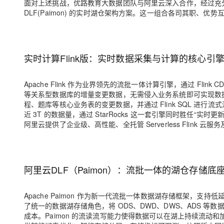
面对上述挑战，优路教育大数据团队与阿里云深入合作，经过充
DLF(Paimon)
的实时湖仓架构方案。这一组合各司其职、优势
实时计算Flink版：实时数据采集与计算的核心引
Apache Flink 作为业界领先的流批一体计算引擎，通过 Flink CDC（
等关系型数据库的增量变更数据，无需侵入业务系统即可实现数据的
程、题库等核心业务表的变更数据，并通过 Flink SQL 进行
近 3T 的数据量，通过 StarRocks 这一套引擎同时胜任“实
阿里云提供了企业级、高性能、全托管 Serverless Flink 云服务及 
阿里云DLF（Paimon）：流批一体的湖仓存储底
Apache Paimon 作为新一代流批一体数据湖存储框架，支持低
了统一的数据湖存储角色，将 ODS、DWD、DWS、ADS 等
成本。Paimon 的流读流写能力使得数据可以在湖上持续流动和加