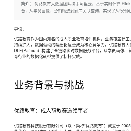
存储
天池大赛
Qwen3.7-Plus
简介：
优路教育大数据团队携手阿里云，基于实时计算 Flink + EMR
云解析DNS
解决方案免费试用 新老
电子合同
台，从学员画像、营销筛选到题库关联查询，实现了从“分钟级
最高领取价值200元试用
能看、能想、能动手的多模
安全
网络与CDN
AI 算法大赛
畅捷通
大数据开发治理平台 Data
AI 产品 免费试用
网络
安全
云开发大赛
Qwen3-VL-Plus
Tableau 订阅
导读：
1亿+ 大模型 tokens 和 
可观测
入门学习赛
中间件
AI空中课堂在线直播课
优路教育作为国内知名的成人职业教育培训机构，业务覆盖建工
云防火墙
140+云产品 免费试用
持续扩大，数据驱动的精细化运营成为核心竞争力。优路教育大数据团队携手阿里
上云与迁云
云原生的云上边界网络安全
产品新客免费试用，最长1
数据库
DLF(Paimon) 构建了全链路实时数据服务平台，从学员画
生态解决方案
大模型服务
育行业的数据化转型提供了标杆实践。
企业出海
大模型ACA认证体验
大数据计算
助力企业全员 AI 认知与能
行业生态解决方案
千问AI平台-Token Plan
政企业务
媒体服务
开发者生态解决方案
业务背景与挑战
企业服务与云通信
千问AI平台-模型体验
AI 开发和 AI 应用解决
在线体验全尺寸、多种模态
域名与网站
Happy 系列大模型
终端用户计算
优路教育：成人职教赛道领军者
Serverless
优路教育科技股份有限公司（以下简称“优路教育”）成立于 20
开发工具