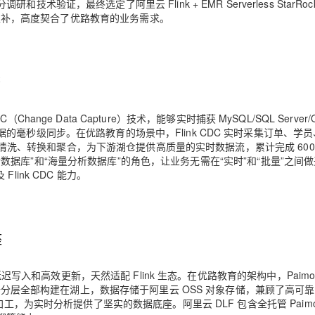
分调研和技术验证，最终选定了
阿里云 Flink + EMR Serverless St
arRoc
互补，高度契合了优路教育的业务需求。
擎
Change Data Capture）技术，能够实时捕获 MySQL/SQL Server/Or
毫秒级同步。在优路教育的场景中，Flink CDC 实时采集订单、学员
流式清洗、转换和聚合，为下游湖仓提供高质量的实时数据流，累计完成 600
时更新数据库”和“海量分析数据库”的角色，让业务无需在“实时”和“批量”之间
Flink CDC 能力。
座
延迟写入和高效更新，天然适配 Flink 生态。在优路教育的架构中，Paimo
数据分层全部构建在湖上，数据存储于阿里云 OSS 对象存储，兼顾了高可
工，为实时分析提供了坚实的数据底座。阿里云 DLF 包含全托管 Paim