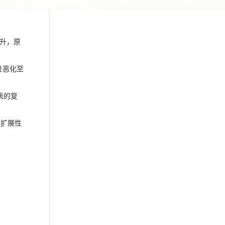
升，原
级恶化至
张表的复
可扩展性