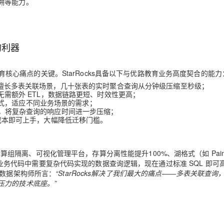
溯等能力。
析的利器
核心痛点的关键。StarRocks具备以下与优路教育业务高度契合的能力
其擅长多表关联场景，
几十
张表的实时聚合查询从分钟级压缩至秒级；
 湖表，无需额外 ETL，数据链路更短、时效性更高；
式，适应不同业务场景的需求；
加速，将复杂查询的响应时间进一步压缩；
习成本即可上手，大幅降低迁移门槛。
tella、多计算组隔离、可视化管理平台，存算分离性能提升100%、湖格式（如 Pai
原本在业务代码中需要复杂代码实现的数据查询逻辑，现在通过标准 SQL 即可
大数据架构师所言：
“StarRocks解决了我们最大的痛点——多表关联查询
压力的技术底座。”