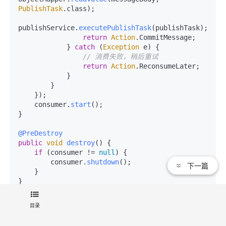
PublishTask
.
class
);

publishService.
executePublishTask
(publishTask);

return
Action
.
CommitMessage
;

            } 
catch
 (
Exception
 e) {

// 消费失败，稍后重试
return
Action
.
ReconsumeLater
;

            }

        }

    });

    consumer.
start
();

}

@PreDestroy
public
void
destroy
(
) {

if
 (consumer != 
null
) {

        consumer.
shutdown
();

下一篇
    }

目录
}