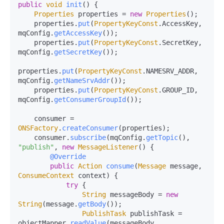
public
void
init
(
) {

Properties
 properties = 
new
Properties
();

    properties.
put
(
PropertyKeyConst
.
AccessKey
, 
mqConfig.
getAccessKey
());

    properties.
put
(
PropertyKeyConst
.
SecretKey
, 
mqConfig.
getSecretKey
());

properties.
put
(
PropertyKeyConst
.
NAMESRV_ADDR
, 
mqConfig.
getNameSrvAddr
());

    properties.
put
(
PropertyKeyConst
.
GROUP_ID
, 
mqConfig.
getConsumerGroupId
());

    consumer = 
ONSFactory
.
createConsumer
(properties);

    consumer.
subscribe
(mqConfig.
getTopic
(), 
"publish"
, 
new
MessageListener
() {

@Override
public
Action
consume
(
Message
 message, 
ConsumeContext
 context
) {

try
 {

String
 messageBody = 
new
String
(message.
getBody
());

PublishTask
 publishTask = 
objectMapper.
readValue
(messageBody, 