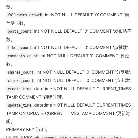
数',
int NOT NULL DEFAULT '0' COMMENT '粉
followers_growth
丝增长数',
int NOT NULL DEFAULT '0' COMMENT '发布帖子
posts_count
数',
int NOT NULL DEFAULT '0' COMMENT '点赞数',
likes_count
int NOT NULL DEFAULT '0' COMMENT '评论
comments_count
数',
int NOT NULL DEFAULT '0' COMMENT '分享数',
shares_count
int NOT NULL DEFAULT '0' COMMENT '点击数',
clicks_count
datetime NOT NULL DEFAULT CURRENT_TIMES
create_time
TAMP COMMENT '创建时间',
datetime NOT NULL DEFAULT CURRENT_TIMES
update_time
TAMP ON UPDATE CURRENT_TIMESTAMP COMMENT '更新时
间',
PRIMARY KEY (
),
id
UNIQUE KEY
(
,
),