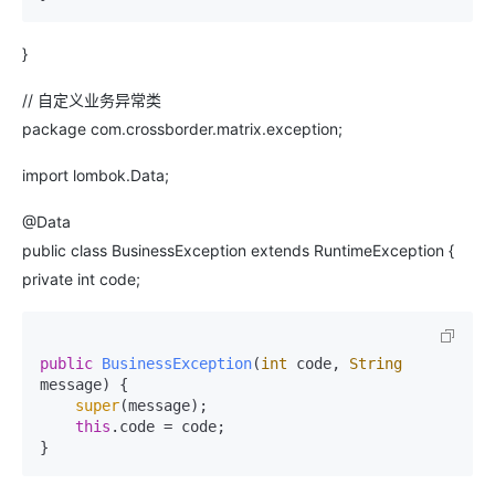
}
// 自定义业务异常类
package com.crossborder.matrix.exception;
import lombok.Data;
@Data
public class BusinessException extends RuntimeException {
private int code;
public
BusinessException
(
int
 code, 
String
message)
{

super
(message);

this
.code = code;
