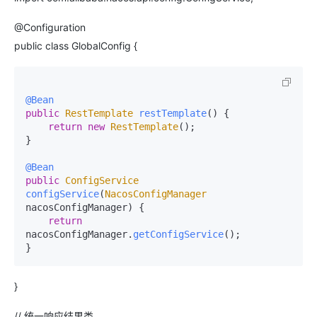
@Configuration
public class GlobalConfig {
@Bean
public
RestTemplate
restTemplate
(
) {

return
new
RestTemplate
();

}

@Bean
public
ConfigService
configService
(
NacosConfigManager
nacosConfigManager
) {

return
nacosConfigManager.
getConfigService
();

}
// 统一响应结果类