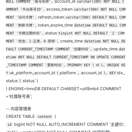
account_id
NULL COMMENT '账号名称',
varchar(100) NOT NULL C
access_token
OMMENT '平台账号ID',
varchar(500) NOT NULL COM
refresh_token
MENT '访问令牌',
varchar(500) DEFAULT NULL COM
token_expire_time
MENT '刷新令牌',
datetime DEFAULT NULL COM
status
MENT '令牌过期时间',
tinyint NOT NULL DEFAULT '1' COM
create_time
MENT '状态：1-正常，0-禁用',
datetime NOT NULL DE
update_time
FAULT CURRENT_TIMESTAMP COMMENT '创建时间',
dat
etime NOT NULL DEFAULT CURRENT_TIMESTAMP ON UPDATE CURRENT
id
_TIMESTAMP COMMENT '更新时间', PRIMARY KEY (
), UNIQUE KE
uk_platform_account_id
platform
account_id
idx_
Y
(
,
), KEY
status
status`)
(
) ENGINE=InnoDB DEFAULT CHARSET=utf8mb4 COMMENT
='社媒账号表';
-- 内容管理表
CREATE TABLE
(
content
bigint NOT NULL AUTO_INCREMENT COMMENT '主键ID',
id