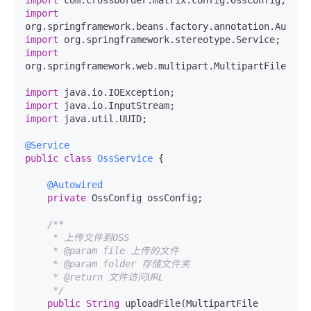
import
import
import
import
org.springframework.web.multipart.MultipartFile;

import
import
import
 java.util.UUID;

@Service
public
class
OssService
{

@Autowired
private
 OssConfig ossConfig;

/**

     * 上传文件到OSS

     * @param file 上传的文件

     * @param folder 存储文件夹

     * @return 文件访问URL

     */
public
String
 uploadFile(MultipartFile 