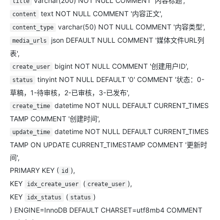
varchar(200) NOT NULL COMMENT '内容标题',
title
text NOT NULL COMMENT '内容正文',
content
varchar(50) NOT NULL COMMENT '内容类型',
content_type
json DEFAULT NULL COMMENT '媒体文件URL列
media_urls
表',
bigint NOT NULL COMMENT '创建用户ID',
create_user
tinyint NOT NULL DEFAULT '0' COMMENT '状态：0-
status
草稿，1-待审核，2-已审核，3-已发布',
datetime NOT NULL DEFAULT CURRENT_TIMES
create_time
TAMP COMMENT '创建时间',
datetime NOT NULL DEFAULT CURRENT_TIMES
update_time
TAMP ON UPDATE CURRENT_TIMESTAMP COMMENT '更新时
间',
PRIMARY KEY (
),
id
KEY
(
),
idx_create_user
create_user
KEY
(
)
idx_status
status
) ENGINE=InnoDB DEFAULT CHARSET=utf8mb4 COMMENT