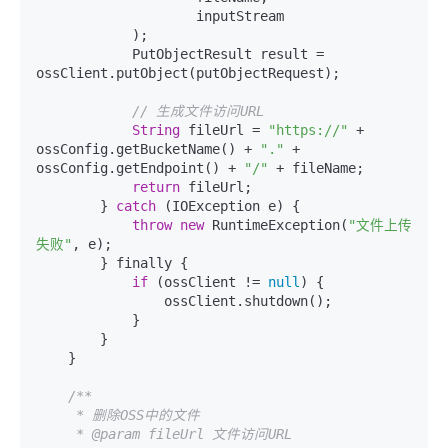
                    inputStream

            );

            PutObjectResult result = 
ossClient.putObject(putObjectRequest);

// 生成文件访问URL
String
 fileUrl = 
"https://"
 + 
ossConfig.getBucketName() + 
"."
 + 
ossConfig.getEndpoint() + 
"/"
 + fileName;

return
 fileUrl;

        } 
catch
 (IOException e) {

throw
new
 RuntimeException(
"文件上传
失败"
, e);

        } finally {

if
 (ossClient != 
null
) {

                ossClient.shutdown();

            }

        }

    }

/**

     * 删除OSS中的文件

     * @param fileUrl 文件访问URL
