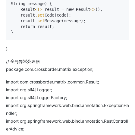
String message) {

    Result
<T>
 result = new Result
<>
();

    result.
set
Code(code);

    result.
set
Message(message);

    return result;

}
// 全局异常处理器
package com.crossborder.matrix.exception;
import com.crossborder.matrix.common.Result;
import org.slf4j.Logger;
import org.slf4j.LoggerFactory;
import org.springframework.web.bind.annotation.ExceptionHa
ndler;
import org.springframework.web.bind.annotation.RestControll
erAdvice;