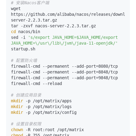
# 安装Nacos客户端
wget 
https://github.com/alibaba/nacos/releases/download/
server-2.2.3.tar.gz

cd
 nacos/bin

sed -i 
's/export JAVA_HOME=$JAVA_HOME/export 
JAVA_HOME=\/usr\/lib\/jvm\/java-11-openjdk/'
startup.sh

# 配置防火墙
firewall-cmd --permanent --add-port=8080/tcp

firewall-cmd --permanent --add-port=8848/tcp

firewall-cmd --permanent --add-port=9848/tcp

firewall-cmd --reload

# 创建应用目录
mkdir
mkdir
mkdir
 -p /opt/matrix/config

# 设置目录权限
chown
chmod
 -R 755 /opt/matrix
