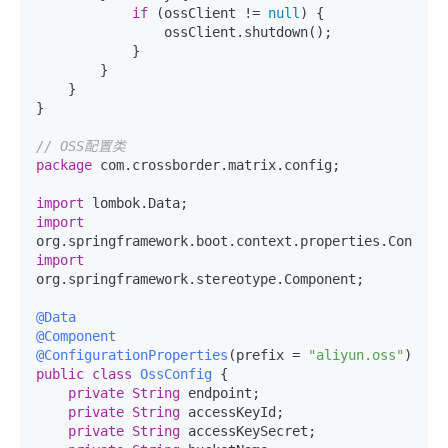
if
 (ossClient != 
null
) {

                ossClient.shutdown();

            }

        }

    }

}

// OSS配置类
package
 com.crossborder.matrix.config;

import
import
import
org.springframework.stereotype.Component;

@Data
@Component
@ConfigurationProperties
(prefix = 
"aliyun.oss"
public
class
OssConfig
{

private
String
 endpoint;

private
String
 accessKeyId;

private
String
 accessKeySecret;
