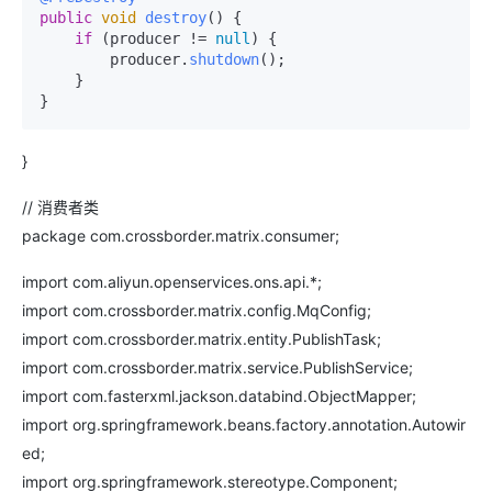
public
void
destroy
(
) {

if
 (producer != 
null
) {

        producer.
shutdown
();

    }

}
// 消费者类
package com.crossborder.matrix.consumer;
import com.aliyun.openservices.ons.api.*;
import com.crossborder.matrix.config.MqConfig;
import com.crossborder.matrix.entity.PublishTask;
import com.crossborder.matrix.service.PublishService;
import com.fasterxml.jackson.databind.ObjectMapper;
import org.springframework.beans.factory.annotation.Autowir
ed;
import org.springframework.stereotype.Component;