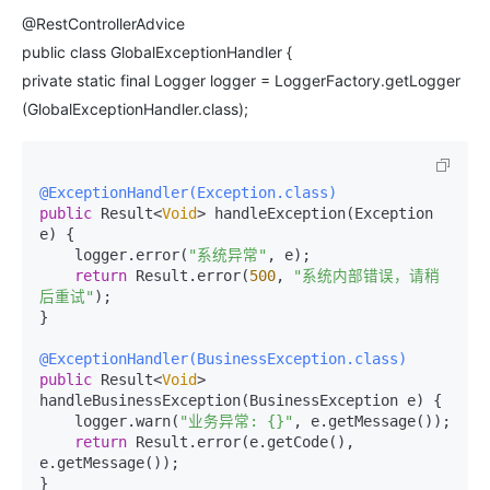
@RestControllerAdvice
public class GlobalExceptionHandler {
private static final Logger logger = LoggerFactory.getLogger
(GlobalExceptionHandler.class);
@ExceptionHandler(Exception.class)
public
 Result<
Void
> handleException(Exception 
e) {

    logger.error(
"系统异常"
, e);

return
 Result.error(
500
, 
"系统内部错误，请稍
后重试"
);

}

@ExceptionHandler(BusinessException.class)
public
 Result<
Void
> 
handleBusinessException(BusinessException e) {

    logger.warn(
"业务异常: {}"
, e.getMessage());

return
 Result.error(e.getCode(), 
e.getMessage());
