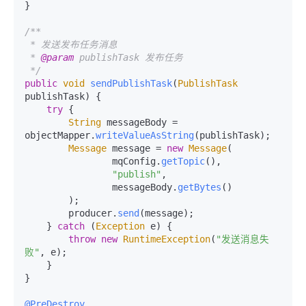
}

/**

 * 发送发布任务消息

 * 
@param
 publishTask 发布任务

 */
public
void
sendPublishTask
(
PublishTask
publishTask
) {

try
 {

String
 messageBody = 
objectMapper.
writeValueAsString
(publishTask);

Message
 message = 
new
Message
(

                mqConfig.
getTopic
(),

"publish"
,

                messageBody.
getBytes
()

        );

        producer.
send
(message);

    } 
catch
 (
Exception
 e) {

throw
new
RuntimeException
(
"发送消息失
败"
, e);

    }

}

@PreDestroy