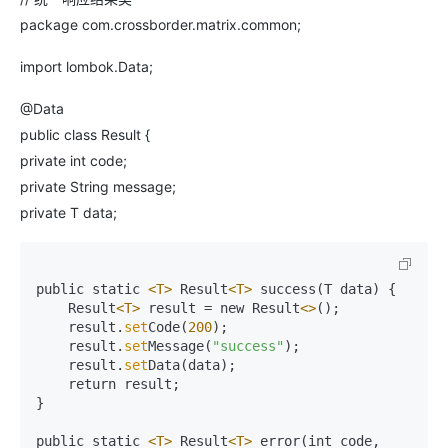
package com.crossborder.matrix.common;
import lombok.Data;
@Data
public class Result {
private int code;
private String message;
private T data;
public static 
<T>
 Result
<T>
 success(T data) {

    Result
<T>
 result = new Result
<>
();

    result.
set
Code(
200
);

    result.
set
Message(
"success"
);

    result.
set
Data(data);

    return result;

}

public static 
<T>
 Result
<T>
 error(int code, 