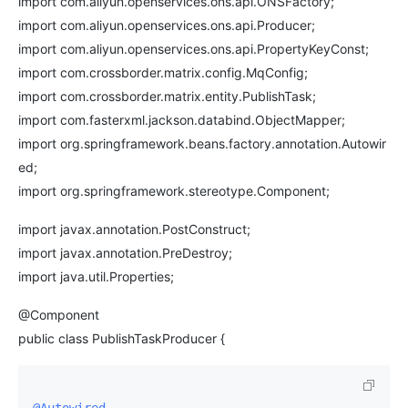
import com.aliyun.openservices.ons.api.ONSFactory;
import com.aliyun.openservices.ons.api.Producer;
import com.aliyun.openservices.ons.api.PropertyKeyConst;
import com.crossborder.matrix.config.MqConfig;
import com.crossborder.matrix.entity.PublishTask;
import com.fasterxml.jackson.databind.ObjectMapper;
import org.springframework.beans.factory.annotation.Autowir
ed;
import org.springframework.stereotype.Component;
import javax.annotation.PostConstruct;
import javax.annotation.PreDestroy;
import java.util.Properties;
@Component
public class PublishTaskProducer {