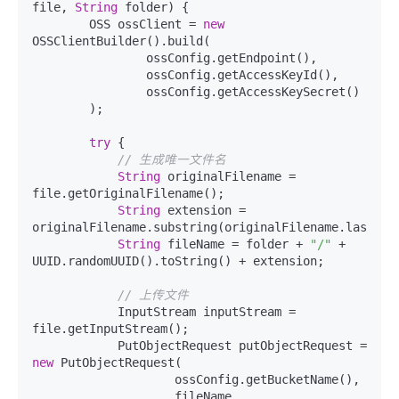
file, 
String
 folder) {

        OSS ossClient = 
new
OSSClientBuilder().build(

                ossConfig.getEndpoint(),

                ossConfig.getAccessKeyId(),

                ossConfig.getAccessKeySecret()

        );

try
 {

// 生成唯一文件名
String
 originalFilename = 
file.getOriginalFilename();

String
 extension = 
originalFilename.substring(originalFilename.lastInd
String
 fileName = folder + 
"/"
 + 
UUID.randomUUID().toString() + extension;

// 上传文件
            InputStream inputStream = 
file.getInputStream();

            PutObjectRequest putObjectRequest = 
new
 PutObjectRequest(

                    ossConfig.getBucketName(),

                    fileName,
