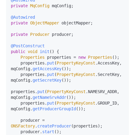
@Autowired
private
MqConfig
 mqConfig;

@Autowired
private
ObjectMapper
 objectMapper;

private
Producer
 producer;

@PostConstruct
public
void
init
(
) {

Properties
 properties = 
new
Properties
();

    properties.
put
(
PropertyKeyConst
.
AccessKey
, 
mqConfig.
getAccessKey
());

    properties.
put
(
PropertyKeyConst
.
SecretKey
, 
mqConfig.
getSecretKey
());

properties.
put
(
PropertyKeyConst
.
NAMESRV_ADDR
, 
mqConfig.
getNameSrvAddr
());

    properties.
put
(
PropertyKeyConst
.
GROUP_ID
, 
mqConfig.
getProducerGroupId
());

    producer = 
ONSFactory
.
createProducer
(properties);

    producer.
start
();
