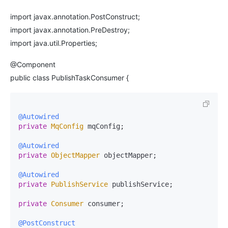
import javax.annotation.PostConstruct;
import javax.annotation.PreDestroy;
import java.util.Properties;
@Component
public class PublishTaskConsumer {
@Autowired
private
MqConfig
 mqConfig;

@Autowired
private
ObjectMapper
 objectMapper;

@Autowired
private
PublishService
 publishService;

private
Consumer
 consumer;

@PostConstruct