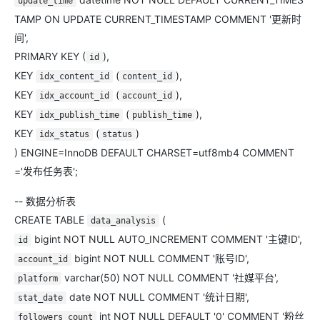
update_time
TAMP ON UPDATE CURRENT_TIMESTAMP COMMENT '更新时
间',
PRIMARY KEY (
),
id
KEY
(
),
idx_content_id
content_id
KEY
(
),
idx_account_id
account_id
KEY
(
),
idx_publish_time
publish_time
KEY
(
)
idx_status
status
) ENGINE=InnoDB DEFAULT CHARSET=utf8mb4 COMMENT
='发布任务表';
-- 数据分析表
CREATE TABLE
(
data_analysis
bigint NOT NULL AUTO_INCREMENT COMMENT '主键ID',
id
bigint NOT NULL COMMENT '账号ID',
account_id
varchar(50) NOT NULL COMMENT '社媒平台',
platform
date NOT NULL COMMENT '统计日期',
stat_date
int NOT NULL DEFAULT '0' COMMENT '粉丝
followers_count