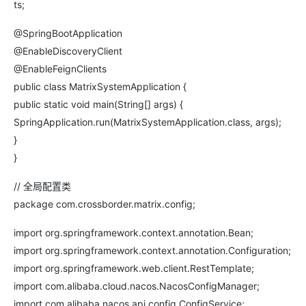
ts;
@SpringBootApplication
@EnableDiscoveryClient
@EnableFeignClients
public class MatrixSystemApplication {
public static void main(String[] args) {
SpringApplication.run(MatrixSystemApplication.class, args);
}
}
// 全局配置类
package com.crossborder.matrix.config;
import org.springframework.context.annotation.Bean;
import org.springframework.context.annotation.Configuration;
import org.springframework.web.client.RestTemplate;
import com.alibaba.cloud.nacos.NacosConfigManager;
import com.alibaba.nacos.api.config.ConfigService;