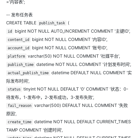
='内容表';
-- 发布任务表
CREATE TABLE
(
publish_task
bigint NOT NULL AUTO_INCREMENT COMMENT '主键ID',
id
bigint NOT NULL COMMENT '内容ID',
content_id
bigint NOT NULL COMMENT '账号ID',
account_id
varchar(50) NOT NULL COMMENT '社媒平台',
platform
datetime NOT NULL COMMENT '计划发布时间',
publish_time
datetime DEFAULT NULL COMMENT '实
actual_publish_time
际发布时间',
tinyint NOT NULL DEFAULT '0' COMMENT '状态：0-
status
待发布，1-发布中，2-发布成功，3-发布失败',
varchar(500) DEFAULT NULL COMMENT '失败
fail_reason
原因',
datetime NOT NULL DEFAULT CURRENT_TIMES
create_time
TAMP COMMENT '创建时间',
datetime NOT NULL DEFAULT CURRENT_TIMES