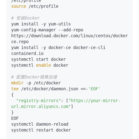
source
 /etc/profile

# 安装Docker
yum install -y yum-utils

yum-config-manager --add-repo 
https://download.docker.com/linux/centos/docker-
ce.repo

yum install -y docker-ce docker-ce-cli 
containerd.io

systemctl start docker

systemctl 
enable
 docker

# 配置Docker镜像加速
mkdir
tee
 /etc/docker/daemon.json <<-
'EOF'
{

"registry-mirrors"
: [
"https://your-mirror-
url.mirror.aliyuncs.com"
]

}

EOF

systemctl daemon-reload

systemctl restart docker
