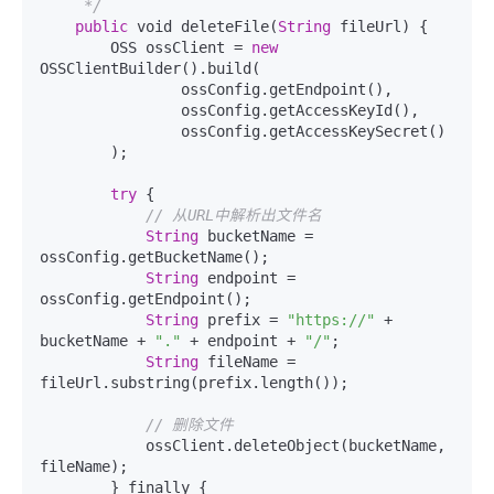
     */
public
 void deleteFile(
String
 fileUrl) {

        OSS ossClient = 
new
OSSClientBuilder().build(

                ossConfig.getEndpoint(),

                ossConfig.getAccessKeyId(),

                ossConfig.getAccessKeySecret()

        );

try
 {

// 从URL中解析出文件名
String
 bucketName = 
ossConfig.getBucketName();

String
 endpoint = 
ossConfig.getEndpoint();

String
 prefix = 
"https://"
 + 
bucketName + 
"."
 + endpoint + 
"/"
;

String
 fileName = 
fileUrl.substring(prefix.length());

// 删除文件
            ossClient.deleteObject(bucketName, 
fileName);

        } finally {
