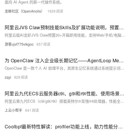
面向 AI Agent 的新一代操作系统。
龙蜥社区（OpenAnolis）
1929
阿里云JVS Claw预制技能Skills及扩展功能说明，预置20中Skills
阿里云版AI龙虾JVS Claw预置20+开箱即用技能，支持Web/手机/电脑多端部署。其核心亮点是“成长型技能”——可搜索、安装、更新、自定义，并具备智能记忆、问题诊断与技能调用能力，让AI从工具进化为专家。
游客ujvf775vikgoc
657
为 OpenClaw 注入企业级长期记忆——AgentLoop MemoryStore 集成方案
OpenClaw 是一款个人 AI 助理平台，其原生记忆系统通过系统提示词、会话历史和本地 Markdown 记忆文件三层结构，为 Agent 提供基础的跨会话记忆能力。然而，原生系统在记忆提取维度、更新机制、检索精度和运维成本等方面存在明显局限，难以满足企业级场景的高质量个性化需求。 本文介绍如何将 OpenClaw 与阿里云 AgentLoop MemoryStore 集成，以获得更强大的长期记忆能力。AgentLoop MemoryStore 是一款完全托管的企业级 Agent 记忆管理产品，具备多维度记忆提取、智能记忆更新、异步流水线架构和分层检索等特性。
zqyi
929
阿里云九代ECS云服务器c9i、g9i和r9i性能、使用场景及CPU型号全解析
阿里云第九代ECS（c9i/g9i/r9i）搭载英特尔®至强®6处理器，性能全面升级。三款实例核心差异在于CPU:内存配比（1:2/1:4/1:8），分别面向计算密集、通用均衡、内存密集型场景，助力企业精准选型降本增效。（239字）
上云小帮手
641
Coolbpf最新特性解读：profiler功能上线，助力性能分析和优化