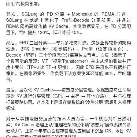
即用”的极简部署。
其次，SGLang 的 PD 分离 + Mooncake 的 RDMA 加速。
SGLang 在龙蜥上优化了 Prefill-Decode 分离部署，并通过
RDMA 网络高效传输 KV Cache。实测数据显示，在 PD 分离配
置下，吞吐提升 120%，延迟降低 45%。
然后，EPD 三层分离——专为多模态打造。这是业界较新的架构
理念，即将 Encoder（视觉编码）、Prefill（语言预填充）、
Decode（解码）三个阶段完全分离至独立节点。白皮书揭示了一
个反直觉的发现：ViT（视觉Transformer）并未从增加张量并行
度中受益（TP=8 比 TP=4 更慢），因此 EPD 采用水平数据并行
策略。在图像密集型工作负载下该方案使延迟降低 60%，吞吐翻
倍。
最后，层次化 KV Cache——按热度分层管理。依据热度与生命周
期对 KV 进行分层管理（GPU → 主存 → 其他介质），并与推理
框架策略协同。这本质上是将存储系统的“冷热分层”思想引入推理
领域。
对于从事推理服务运营的技术人员而言，一个核心判断已然明
确：KV Cache 治理正从“推理框架的优化项”演变为“操作系统的基
础能力”。正如十年前页面缓存管理从应用层下沉至 OS，今日 KV
Cache 管理也在经历同样的演进路径。