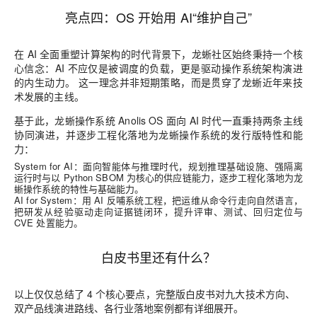
亮点四：OS 开始用 AI“维护自己”
在 AI 全面重塑计算架构的时代背景下，龙蜥社区始终秉持一个核
心信念：AI 不应仅是被调度的负载，更是驱动操作系统架构演进
的内生动力。 这一理念并非短期策略，而是贯穿了龙蜥近年来技
术发展的主线。
基于此，龙蜥操作系统 Anolis OS 面向 AI 时代一直秉持两条主线
协同演进，并逐步工程化落地为龙蜥操作系统的发行版特性和能
力：
System for AI：面向智能体与推理时代，规划推理基础设施、强隔离
运行时与以 Python SBOM 为核心的供应链能力，逐步工程化落地为龙
蜥操作系统的特性与基础能力。
AI for System：用 AI 反哺系统工程，把运维从命令行走向自然语言，
把研发从经验驱动走向证据链闭环，提升评审、测试、回归定位与
CVE 处置能力。
白皮书里还有什么？
以上仅仅总结了 4 个核心要点，完整版白皮书对九大技术方向、
双产品线演进路线、各行业落地案例都有详细展开。