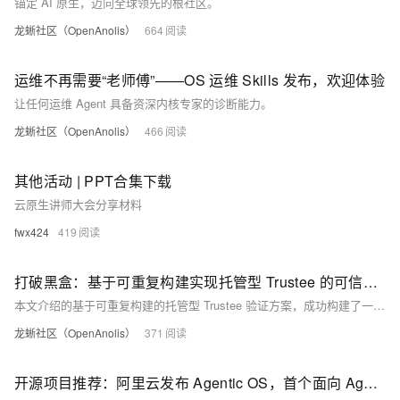
锚定 AI 原生，迈向全球领先的根社区。
龙蜥社区（OpenAnolis）
664
运维不再需要“老师傅”——OS 运维 Skills 发布，欢迎体验
让任何运维 Agent 具备资深内核专家的诊断能力。
龙蜥社区（OpenAnolis）
466
其他活动 | PPT合集下载
云原生讲师大会分享材料
fwx424
419
打破黑盒：基于可重复构建实现托管型 Trustee 的可信验证
本文介绍的基于可重复构建的托管型 Trustee 验证方案，成功构建了一条从“源码”到“发布制品”，再到“运行时”的强可信链路。
龙蜥社区（OpenAnolis）
371
开源项目推荐：阿里云发布 Agentic OS，首个面向 Agent 的操作系统