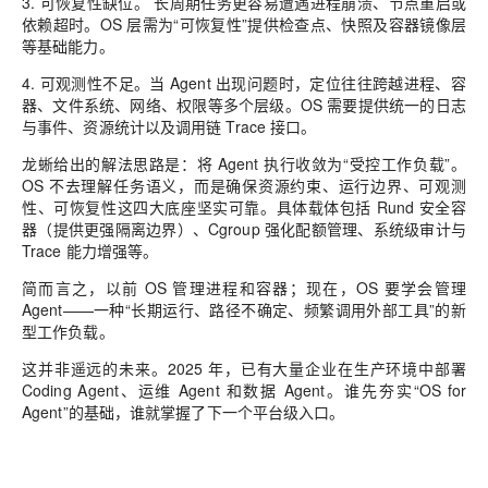
3. 可恢复性缺位。 长周期任务更容易遭遇进程崩溃、节点重启或
依赖超时。OS 层需为“可恢复性”提供检查点、快照及容器镜像层
等基础能力。
4. 可观测性不足。当 Agent 出现问题时，定位往往跨越进程、容
器、文件系统、网络、权限等多个层级。OS 需要提供统一的日志
与事件、资源统计以及调用链 Trace 接口。
龙蜥给出的解法思路是：将 Agent 执行收敛为“受控工作负载”。
OS 不去理解任务语义，而是确保资源约束、运行边界、可观测
性、可恢复性这四大底座坚实可靠。具体载体包括 Rund 安全容
器（提供更强隔离边界）、Cgroup 强化配额管理、系统级审计与
Trace 能力增强等。
简而言之，以前 OS 管理进程和容器；现在，OS 要学会管理
Agent——一种“长期运行、路径不确定、频繁调用外部工具”的新
型工作负载。
这并非遥远的未来。2025 年，已有大量企业在生产环境中部署
Coding Agent、运维 Agent 和数据 Agent。谁先夯实“OS for
Agent”的基础，谁就掌握了下一个平台级入口。