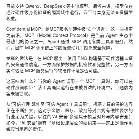
目前支持 Qwen3、DeepSeek 等主流模型。通俗来讲，模型仅在
通过硬件级身份验证的隔离域中运行，云平台本身无法查看模型
权重。
Confidential MCP：给MCP服务加硬件级“安全通道”。这一举措更
为前沿。MCP（Model Context Protocol）是当前 Agent 生态中
最热门的协议之一，Agent 通过 MCP 调用各类工具和服务。然
而，目前 MCP 调用链上的数据流动几乎缺乏安全保障。
龙蜥的做法是：在 MCP 服务上使用 TNG 构建基于硬件远程认证
的安全通信信道。一方面保护数据的机密性和完整性，另一方面
实时验证 MCP 服务运行的软硬件环境是否可信。
这意味着什么？当你的 Agent 调用一个 MCP 工具时，你可以在
硬件层面验证：该工具确实运行在未被篡改的环境中，且通信内
容未被窃取。
从“可信推理”延伸至“可信 Agent 工具调用”，机密计算的保护边界
正在不断扩大。这对于金融、医疗、政务等对合规有硬性要求的
行业尤为关键。以往的“AI 安全”多聚焦于模型对齐与内容安全；
如今，“AI 安全”拥有了基础设施层面的硬约束——这正是操作系
统应当承担的责任。