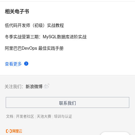
Agent 的操作系统
「龙蜥 Skill 精选推荐」：一句话搞定 PG 集群部署和管
59
7
相关电子书
理
低代码开发师（初级）实战教程
M1 macos docker获取x86 x64 amd 等指定架构版本
55
8
linux ubuntu mysql 容器并启动容器 
冬季实战营第三期：MySQL数据库进阶实战
STAROps 主机智能巡检：给你的 ECS 请个 24 小时在
55
9
阿里巴巴DevOps 最佳实践手册
线的 AI 医生
Linux版百度网盘丨直接在服务器SSH命令行中使用百度
53
10
查看更多
云，轻松解决数据传输和分享难题
关注我们：
新浪微博
联系我们
文档
|
开发者社区
|
天池大赛
|
培训与认证