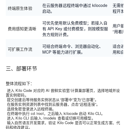
在云服务器远程终端中通过 kilocode
无需依赖
终端原生体验
启动。
程开发和
可优先使用默认免费模型；若接入自
用户能更
费用感知更清晰
有 API Key 或付费模型，则按模型服
“用着用
务方规则计费。
可结合终端命令、浏览器自动化、
适合进阶
可扩展工作流
MCP 等能力进行扩展。
用和自定义
三、部署环节
整体流程如下：
进入 Kilo Code 对应的 AI 尝鲜实验室/计算巢部署页，选择地域并设
置实例密码。
提交创建后等待服务实例状态从“部署中”变为“已部署”。
在服务实例资源列表中找到云服务器，点击“远程连接”。
选择免密登录进入远程终端。
在终端中执行 cd /root，之后输入 kilocode 启动 Kilo CLI。
进入 Kilo CLI 后输入 /models 查看或切换可用模型。
输入自然语言开发需求，验证 Kilo Code 是否可以正常生成方案、代
码和修改建议。