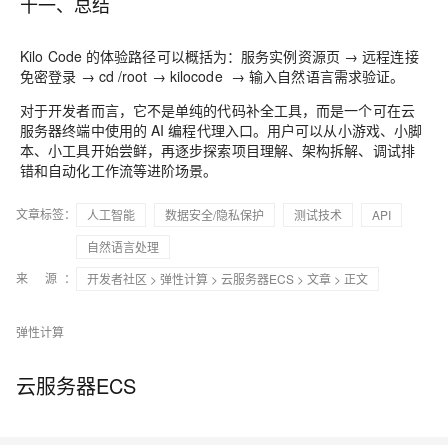
十一、总结
Kilo Code 的体验路径可以概括为：服务实例资源页 → 远程连接
免密登录 → cd /root → kilocode → 输入自然语言需求验证。
对于开发者而言，它不是单纯的代码补全工具，而是一个可在云
服务器终端中使用的 AI 编程代理入口。用户可以从小游戏、小脚
本、小工具开始尝鲜，再逐步探索项目理解、架构拆解、调试排
错和自动化工作流等进阶场景。
文章标签：
人工智能
数据安全/隐私保护
测试技术
API
自然语言处理
来 源：
开发者社区
>
弹性计算
>
云服务器ECS
>
文章
> 正文
弹性计算
云服务器ECS