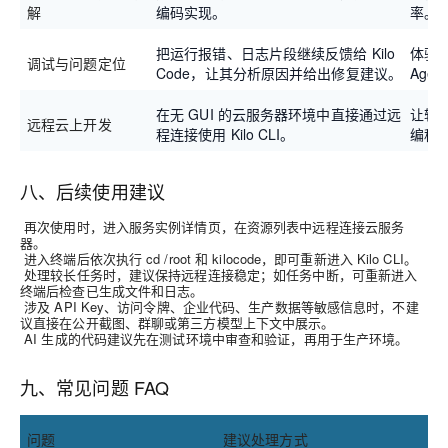
解
编码实现。
率。
把运行报错、日志片段继续反馈给 Kilo
体验
调试与问题定位
Code，让其分析原因并给出修复建议。
Age
在无 GUI 的云服务器环境中直接通过远
让轻
远程云上开发
程连接使用 Kilo CLI。
编程
八、后续使用建议
再次使用时，进入服务实例详情页，在资源列表中远程连接云服务
器。
进入终端后依次执行 cd /root 和 kilocode，即可重新进入 Kilo CLI。
处理较长任务时，建议保持远程连接稳定；如任务中断，可重新进入
终端后检查已生成文件和日志。
涉及 API Key、访问令牌、企业代码、生产数据等敏感信息时，不建
议直接在公开截图、群聊或第三方模型上下文中展示。
AI 生成的代码建议先在测试环境中审查和验证，再用于生产环境。
九、常见问题 FAQ
问题
建议处理方式