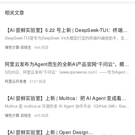
相关文章
【AI 尝鲜实验室】5.22 号上新 | DeepSeek-TUI：终端里 DeepSeek 版的 Claude Code
DeepSeek-TUI是专为DeepSeek V4大模型打造的终端AI编程助手，支持100万Token超长上下文、实时推理可视化、文件/Shell/Git/网页等全栈操作，提供Plan/Agent/YOLO三种安全模式，无需图形界面，开箱即用。（239字）
弹性计算-百晓生
944
阿里云发布为Agent而生的全新AI产品官网“千问云”，模型服务全面Skill、CLI化
5月20日，阿里云发布“千问云”（www.qianwenai.com）——专为Agent时代打造的AI模型服务平台，集成150+主流模型API，首创Skills与CLI工具链，支持模型选型、调用、用量管理等全链路自动化，助力开发者与Agent高效构建AI应用。
阿里云开发者
2157
【AI 尝鲜实验室】上新 | Multica：把 AI Agent 变成看板上的团队同事
Multica 是 multica-ai 开源的多 AI Agent 协作平台（GitHub 39K+ Stars），将 Claude Code、Codex、Hermes 等编码 Agent 变成可指派、会协作的“AI 同事”。本实验通过阿里云计算巢一键部署，填入百炼 API Key 即可开箱使用。
弹性计算-百晓生
455
【AI 尝鲜实验室】上新 | Open Design：开源免费的 AI 设计全能工具，一句话生成专业级设计