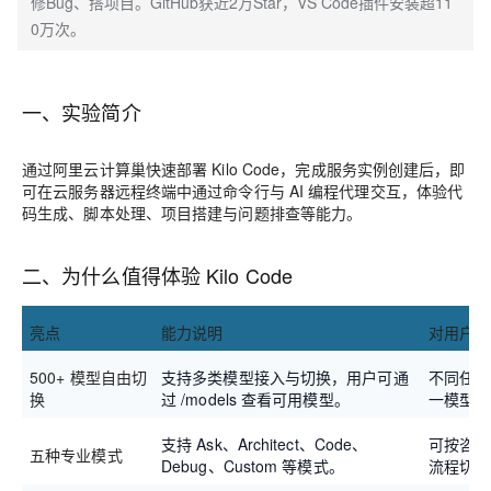
修Bug、搭项目。GitHub获近2万Star，VS Code插件安装超11
0万次。
一、实验简介
通过阿里云计算巢快速部署
Kilo Code
，完成服务实例创建后，即
可在云服务器远程终端中通过命令行与 AI 编程代理交互，体验代
码生成、脚本处理、项目搭建与问题排查等能力。
二、为什么值得体验 Kilo Code
亮点
能力说明
对用户的
500+ 模型自由切
支持多类模型接入与切换，用户可通
不同任务
换
过 /models 查看可用模型。
一模型或
支持 Ask、Architect、Code、
可按咨询
五种专业模式
Debug、Custom 等模式。
流程切换