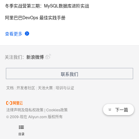
冬季实战营第三期：MySQL数据库进阶实战
Mac神兵利器（四）时间管理工具
11160
9
阿里巴巴DevOps 最佳实践手册
安全组规则批量添加授权对象
10486
10
查看更多
关注我们：
新浪微博
联系我们
文档
|
开发者社区
|
天池大赛
|
培训与认证
下一篇
法律声明及隐私权政策
|
Cookies政策
© 2009-现在 Aliyun.com 版权所有
增值电信业务经营许可证：
浙B2-20080101
域名注册服务机构许可：
浙D3-20210002
目录
浙公网安备 33010602009975号
浙B2-20080101-4