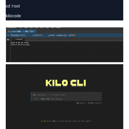
cd /root
kilocode