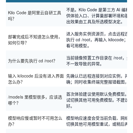
不是。Kilo Code 是第三方 AI 
Kilo Code 是阿里云自研工具
供体验入口、计算巢部署环境和基
吗？
出效果由工具及所选模型决定。
进入服务实例资源页，点击远程连
部署完成后不知道怎么使用，
执行 cd /root，再输入 kilocode
如何引导？
看可用模型。
当前镜像预置工作目录在 /root
为什么要先执行 cd /root？
不一致导致的异常。
输入 kilocode 后没有进入界面
先确认已远程连接到对应实例，并
怎么办？
确；同时收集终端完整报错截图，
首次体验建议使用默认免费模型。
/models 里模型很多，应该选
试切换其他可用免费模型。不建议
哪个？
好。
模型响应慢或暂时不可用怎么
模型响应速度会受当前负载、网络
办？
切换其他可用模型重试，或稍后再