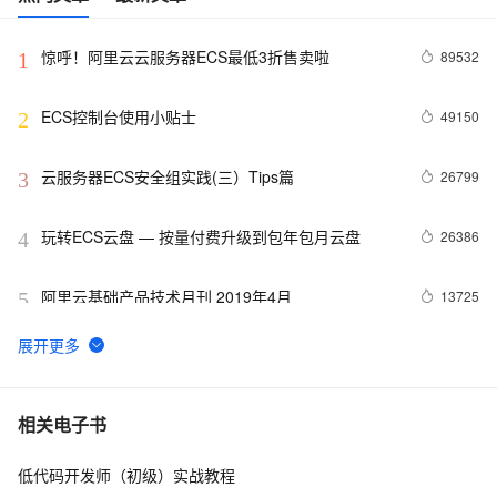
惊呼！阿里云云服务器ECS最低3折售卖啦
89532
1
ECS控制台使用小贴士
49150
2
云服务器ECS安全组实践(三）Tips篇
26799
3
玩转ECS云盘 — 按量付费升级到包年包月云盘
26386
4
阿里云基础产品技术月刊 2019年4月
13725
5
ECS 8080端口连接拒绝问题排查
12151
6
AutoScaling 成本优化模式升级--混合实例策略
11506
7
相关电子书
低代码开发师（初级）实战教程
扫盲人工智能的计算力基石--异构计算
11499
8