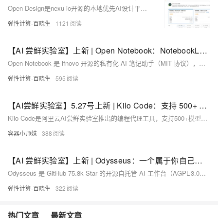
Open Design是nexu-io开源的本地优先AI设计平台，支持用自然语言生成网页、App、PPT、视频等，内置150+品牌设计系统，GitHub获65k+ Stars。本实验通过阿里云计算巢一键部署，结合百炼大模型，让产品经理、开发者等快速体验AI设计能力。
弹性计算-百晓生
1121
【AI 尝鲜实验室】上新 | Open Notebook：NotebookLM 开源平替，让你拥有完全私有的 AI 笔记研究助手
Open Notebook 是 lfnovo 开源的私有化 AI 笔记助手（MIT 协议），支持 18+ 模型自由切换，可导入 PDF/视频/音频/网页等多格式资料，自动生成摘要、问答，并一键生成最多 4 人对话式 AI 播客。本实验通过阿里云计算巢一键部署，开箱即用，专为研究人员、学生及法律/医疗/金融等隐私敏感行业打造安全可控的云端知识库。
弹性计算-百晓生
595
【AI尝鲜实验室】5.27号上新 | Kilo Code：支持 500+ 模型的终端 AI 编程工具
Kilo Code是阿里云AI尝鲜实验室推出的编程代理工具，支持500+模型自由切换、五种专业模式（Ask/Architect/Code/Debug/Custom），提供终端原生体验，无需IDE插件。通过计算巢一键部署，即可在云服务器中用自然语言完成代码生成、项目搭建与问题排查等任务。
容器小师妹
388
【AI 尝鲜实验室】上新 | Odysseus：一个属于你自己的私人 AI 工作台
Odysseus 是 GitHub 75.8k Star 的开源自托管 AI 工作台（AGPL-3.0），集成聊天、Agent、深度研究、多模型对比等9大场景，共享统一AI大脑。本实验通过阿里云计算巢一键部署，配百炼API即可调用Qwen系列模型，适合重视数据主权的开发者与知识工作者。（239字）
弹性计算-百晓生
322
热门文章
最新文章