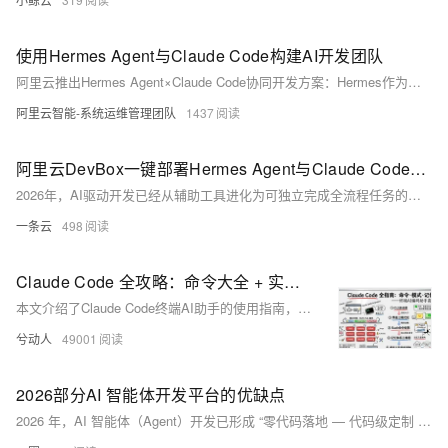
使用Hermes Agent与Claude Code构建AI开发团队
阿里云推出Hermes Agent×Claude Code协同开发方案：Hermes作为智能主控，负责需求分析、任务拆解与经验沉淀；Claude Code专注高质量编码执行。二者构建“技术主管+资深工程师”式AI团队，支持一键部署于DevBox，实现战略规划与战术执行闭环。
阿里云智能-系统运维管理团队
1437
阿里云DevBox一键部署Hermes Agent与Claude Code：从零搭建AI驱动开发闭环完整教程
2026年，AI驱动开发已经从辅助工具进化为可独立完成全流程任务的数字化开发团队。Hermes Agent与Claude Code的组合，正是当前最成熟、最稳定、最贴近真实工程场景的AI协同开发架构。阿里云基于云开发机DevBox推出的一键部署方案，让普通开发者无需关心底层环境配置，几分钟内即可拥有一支具备需求分析、方案设计、代码编写、调试优化、经验沉淀能力的全天候AI开发团队。
一条云
498
Claude Code 全攻略：命令大全 + 实战工作流（建议收藏）
本文介绍了Claude Code终端AI助手的使用指南，主要内容包括：1)常用命令如版本查看、项目启动和更新；2)三种工作模式切换及界面说明；3)核心功能指令速查表，包含初始化、压缩对话、清除历史等操作；4)详细解析了/init、/help、/clear、/compact、/memory等关键命令的使用场景和语法。文章通过丰富的界面截图和场景示例，帮助开发者快速掌握如何通过命令行和交互界面高效使用Claude Code进行项目开发，特别强调了CLAUDE.md文件作为项目知识库的核心作用。
兮动人
49001
2026部分AI 智能体开发平台的优缺点
2026 年，AI 智能体（Agent）开发已形成 “零代码落地 — 代码级定制 — 企业级全栈” 的完整生态，不同技术背景与业务需求的团队，都能找到适配的平台。