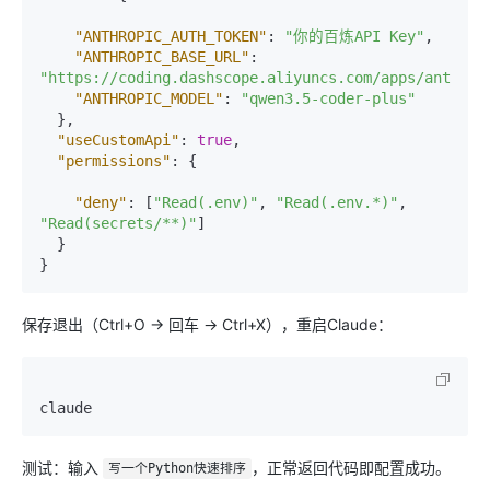
"ANTHROPIC_AUTH_TOKEN"
:
"你的百炼API Key"
,
"ANTHROPIC_BASE_URL"
:
"https://coding.dashscope.aliyuncs.com/apps/anthrop
"ANTHROPIC_MODEL"
:
"qwen3.5-coder-plus"
}
,
"useCustomApi"
:
true
,
"permissions"
:
{
"deny"
:
[
"Read(.env)"
,
"Read(.env.*)"
,
"Read(secrets/**)"
]
}
}
保存退出（Ctrl+O → 回车 → Ctrl+X），重启Claude：
测试：输入
，正常返回代码即配置成功。
写一个Python快速排序