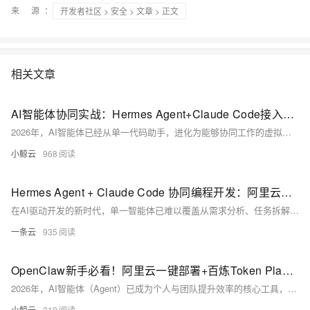
来 源：
开发者社区
>
安全
>
文章
> 正文
相关文章
AI智能体协同实战：Hermes Agent+Claude Code接入阿里云百炼Token Plan完整教程
2026年，AI智能体已经从单一代码助手，进化为能够协同工作的虚拟开发团队。Hermes Agent与Claude Code的组合，成为当前最成熟、最高效的AI开发搭档：Hermes Agent负责任务规划、需求拆解、记忆沉淀与流程调度，扮演技术主管角色；Claude Code专注代码生成、文件修改、命令执行与工程落地，承担核心开发工作。二者配合，可实现从需求分析到代码落地的全流程自动化，大幅提升研发效率。
小鲸云
968
Hermes Agent + Claude Code 协同编程开发：阿里云一键部署AI开发团队全教程
在AI驱动开发的新时代，单一智能体已难以覆盖从需求分析、任务拆解、代码编写到经验沉淀的全流程。Hermes Agent与Claude Code的组合，构建了一套类似“技术主管+资深工程师”的高效AI开发团队模式。前者负责统筹规划、记忆进化、任务调度，后者专注高质量编码、调试与实现，两者协同工作，可大幅提升开发效率与工程交付质量。
一条云
935
OpenClaw新手必看！阿里云一键部署+百炼Token Plan开通与配置完整手册
2026年，AI智能体（Agent）已成为个人与团队提升效率的核心工具，OpenClaw（原Clawdbot）凭借轻量化、全场景适配、可深度自定义的优势，成为最受欢迎的开源AI智能体框架之一。它能对接阿里云百炼大模型，实现代码生成、任务自动化、信息检索、多平台交互等能力，无需复杂开发即可拥有专属AI助手。
小鲸云
319