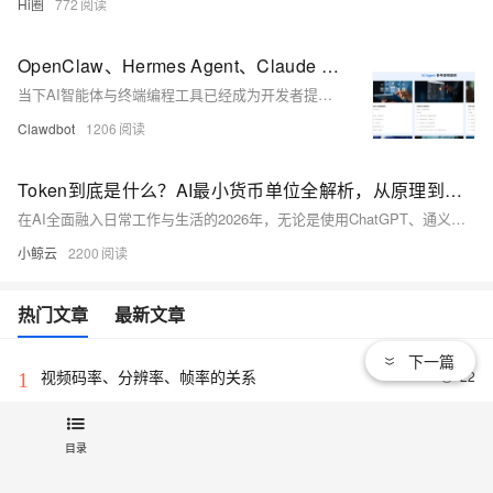
Hi圈
772
OpenClaw、Hermes Agent、Claude Code 接入配置阿里云百炼大模型保姆级教程
当下AI智能体与终端编程工具已经成为开发者提效的核心利器，OpenClaw、Hermes Agent、Claude Code凭借强大的代码生成、任务自动化、流程调度、工程运维能力，被广泛应用于个人开发、团队协作、服务器运维、业务流程自动化等各类场景。
Clawdbot
1206
Token到底是什么？AI最小货币单位全解析，从原理到省钱技巧一文吃透
在AI全面融入日常工作与生活的2026年，无论是使用ChatGPT、通义千问等对话工具，还是部署OpenClaw、Hermes Agent等AI智能体，我们都会频繁接触到一个核心概念——Token。它被称为AI世界的“最小货币单位”，贯穿模型交互、计费结算、能力限制的全流程。但多数用户对Token的认知仅停留在“计费单位”层面，既不理解其本质，也不懂如何通过优化使用降低成本，导致频繁出现费用超支、AI“失忆”、响应缓慢等问题。
小鲸云
2200
热门文章
最新文章
下一篇
视频码率、分辨率、帧率的关系
22
1
又一个项目开源，阿里已成为中国开源的关键力量？
9070
2
目录