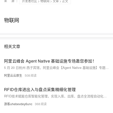
来 源：
开发者社区
>
物联网
>
文章
> 正文
物联网
相关文章
阿里云峰会 Agent Native 基础设施专场邀您参加！
5 月 20 日杭州·西子宾馆，阿里云峰会【Agent Native 基础设施】专题论坛上，我们将围绕云原生的 Agent Infra 全栈实践，分享阿里云在一站式构建部署、多智能体治理与协作、全链路观测与持续优化、全域智能运维等方向的工程化思考和产品解决方案，助力企业打通从 Agent 开发到规模化运行的最后一公里，让智能真正成为可持续交付的生产力。
阿里云云原生
508
RFID仓库进出入与盘点采集精细化管理
RFID技术赋能仓库智能化管理，实现入库、出库、盘点全流程自动化采集与实时校验。替代人工扫码记账，提升作业效率5–10倍，杜绝错发漏发与盘点误差，确保库存数据精准、实时、可溯，助力仓储精细化、数字化升级。（238字）
游客uhebevdey6unc
368