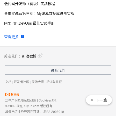
低代码开发师（初级）实战教程
阿里云新推出 HiTSDB + IoT套件 物联网设备上云步
14523
8
入快车道
冬季实战营第三期：MySQL数据库进阶实战
手机秒变IoT设备?——巧妙利用阿里云物联网平台
13020
9
阿里巴巴DevOps 最佳实践手册
基于Zero-Ice搭建的物联网监控平台
12930
10
查看更多
关注我们：
新浪微博
联系我们
文档
|
开发者社区
|
天池大赛
|
培训与认证
下一篇
法律声明及隐私权政策
|
Cookies政策
© 2009-现在 Aliyun.com 版权所有
增值电信业务经营许可证：
浙B2-20080101