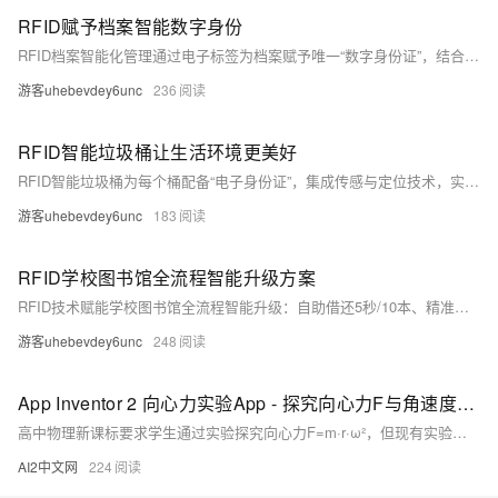
RFID赋予档案智能数字身份
RFID档案智能化管理通过电子标签为档案赋予唯一“数字身份证”，结合软硬件与物联网，实现入库、借阅、盘点、防盗等全生命周期自动化管控，解决传统管理“查找慢、易丢失、难盘点”等痛点，提升效率90%，准确率达99.9%。（238字）
游客uhebevdey6unc
236
RFID智能垃圾桶让生活环境更美好
RFID智能垃圾桶为每个桶配备“电子身份证”，集成传感与定位技术，实现投放、清运、溯源全流程智能化管理。覆盖桶、车、站、人、源五大场景，提升分类准确率与清运及时率（达98%），降低空驶率15%-20%，推动环卫从“被动清理”迈向“主动预防、精准调度、全程可溯”。
游客uhebevdey6unc
183
RFID学校图书馆全流程智能升级方案
RFID技术赋能学校图书馆全流程智能升级：自助借还5秒/10本、精准防盗、高效盘点（10分钟千册）、智能定位找书、24小时书柜、阅读大数据分析及智慧校园对接，显著提升管理效率与师生体验，适配中小学至高校全场景。（239字）
游客uhebevdey6unc
248
App Inventor 2 向心力实验App - 探究向心力F与角速度ω、半径r、质量m的关系
高中物理新课标要求学生通过实验探究向心力F=m·r·ω²，但现有实验器材操作不便、精度低。本文介绍如何使用App Inventor 2开发向心力实验App，利用手机内置加速度计和陀螺仪传感器，实现低成本、高精度的向心力探究实验，支持F-ω、F-r、F-m三组关系探究及理论曲线对比。
AI2中文网
224