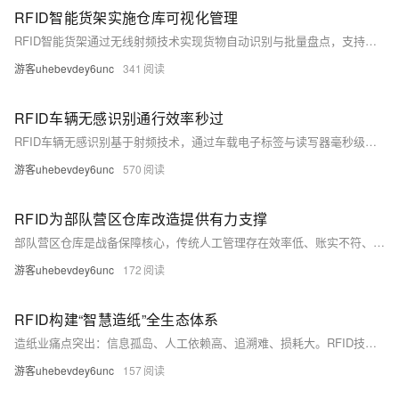
RFID智能货架实施仓库可视化管理
RFID智能货架通过无线射频技术实现货物自动识别与批量盘点，支持非接触、远距离、穿透式数据采集，提升仓储效率与准确性。实现实时库存可视化、智能出入库、动态盘点与预警管理，助力仓储物流迈向自动化、智慧化。
游客uhebevdey6unc
341
RFID车辆无感识别通行效率秒过
RFID车辆无感识别基于射频技术，通过车载电子标签与读写器毫秒级通信，实现3–10米远距离、非接触、免停车自动核验，通行仅需1–2秒，识别率≥99.9%，支持智慧停车、园区门禁、高速ETC等多场景，真正“秒过”无忧。（238字）
游客uhebevdey6unc
570
RFID为部队营区仓库改造提供有力支撑
部队营区仓库是战备保障核心，传统人工管理存在效率低、账实不符、安防弱等痛点。RFID技术通过“一物一码”实现入库、存储、盘点、调配全流程智能化，提升精度、效率与保密性，助力后勤数字化转型。（239字）
游客uhebevdey6unc
172
RFID构建“智慧造纸”全生态体系
造纸业痛点突出：信息孤岛、人工依赖高、追溯难、损耗大。RFID技术赋能全链条智能化，覆盖原料采购、生产加工、仓储、物流、终端追溯及数据决策六大环节，实现数据可视化、管理精细化、流程自动化、追溯全闭环，助力纸厂降本增效、提质升级。（239字）
游客uhebevdey6unc
157