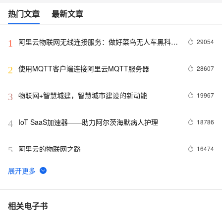
热门文章
最新文章
阿里云物联网无线连接服务：做好菜鸟无人车黑科技
29054
1
的幕后英雄
使用MQTT客户端连接阿里云MQTT服务器
28607
2
物联网+智慧城建，智慧城市建设的新动能
19967
3
IoT SaaS加速器——助力阿尔茨海默病人护理
18786
4
阿里云的物联网之路
16474
5
阿里云联合思普瑞上线平安社区服务平台 提供物联
16469
6
网一站式管理
PostgreSQL "物联网"应用 - 1 实时流式数据处理案
15634
7
相关电子书
例(万亿每天)