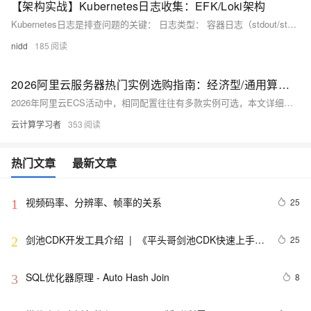
【架构实战】Kubernetes日志收集：EFK/Loki架构
Kubernetes日志是排查问题的关键： 日志类型： 容器日志（stdout/stderr） 宿主机日志 应用日志 K8s组件日志
nidd
185
2026阿里云服务器热门实例选购指南：经济型/通用算力型/计算型/通用型/内存型对比与选择参考
2026年阿里云ECS活动中，相同配置往往有多款实例可选，本文详细解析了经济型e、通用算力型u1/u2i/u2a、第九代计算型c9i/通用型g9i/内存型r9i等主流规格。经济型e实例（99元/年起）为共享型，适合个人博客、轻量Web应用等入门场景；通用算力型系列（u1实例199元/年起）属企业级独享实例，适配中小型数据库、OA系统等通用业务；第九代实例基于CIPU架构，算力最高提升25%，专为高性能计算、大数据、AI训练等专业场景设计。选购时应按需匹配：轻量需求选经济型e，企业通用业务选u1/u2i，高性能场景选c9i/g9i/r9i，并善用活动优惠与权益券实现成本最优。
云计算学习者
353
热门文章
最新文章
视频码率、分辨率、帧率的关系
25
1
剑池CDK开发工具介绍  |  《平头哥剑池CDK快速上手指
25
2
南》第一章
SQL优化器原理 - Auto Hash Join
8
3