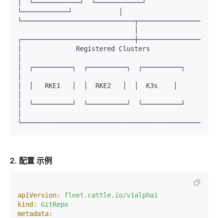
│  └────────────┘  └────────────┘  
└────────────┘            │

                              │

┌─────────────────────────────┼─────────────────────
│              Registered Clusters                             
│

│  ┌──────────┐  ┌──────────┐  ┌──────────┐                   
│

│  │   RKE1   │  │  RKE2   │  │  K3s    │                   
│

│  └──────────┘  └──────────┘  └──────────┘                   
│

2. 配置 示例
apiVersion:
fleet.cattle.io/v1alpha1
kind:
GitRepo
metadata: