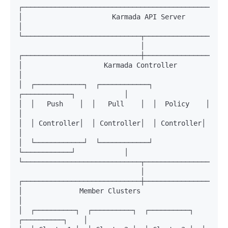
┌───────────────────────────────────────────────────
│                      Karmada API Server                      
│

└─────────────────────────────┬─────────────────────
                              │

┌─────────────────────────────┼─────────────────────
│                    Karmada Controller                        
│

│  ┌────────────┐  ┌────────────┐  
┌────────────┐            │

│  │   Push    │  │   Pull    │  │  Policy    │            
│

│  │ Controller│  │ Controller│  │ Controller│            
│

│  └────────────┘  └────────────┘  
└────────────┘            │

└─────────────────────────────┬─────────────────────
                              │

┌─────────────────────────────┼─────────────────────
│              Member Clusters                                  
│

│  ┌──────────┐  ┌──────────┐  ┌──────────┐  
┌──────────┐    │
