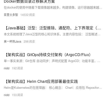
Docker数据目录迁移解决方案
在docker的使用中随着下载镜像越来越多，构建镜像、运行容器越来越多, 数据目录必然会逐渐增大；当所有docker镜像、容器对磁盘的使用达到上限时，就需要对数据目录进行迁移。
亚里士多智
14532
【Java基础】泛型：泛型擦除、通配符、上下界限定（附《思维导图》+《面试高频考点清单》）
本文系统梳理了Java泛型的核心知识体系，主要内容包括： 泛型概述：介绍了泛型的定义、本质和三大优势（类型安全、代码复用、可读性），以及泛型类、接口和方法的三种使用形式。 泛型擦除：深入解析了Java泛型实现的核心机制，包括擦除规则（无界类型擦除为Object，有界类型擦除为第一个边界类型）、擦除带来的问题（如无法使用instanceof、创建泛型数组等）及其解决方案。 泛型通配符：详细讲解了三种通配符类型（无界通配符、上界通配符和下界通配符）的语法、语义和使用场景。
来一杯热Java
298
【架构实战】GitOps持续交付架构（ArgoCD/Flux）
单一事实来源：Git仓库 自动同步：声明式配置 ArgoCD：功能丰富，有UI Flux：轻量，CLI友好
nidd
192
【架构实战】Helm Chart应用部署最佳实践
Helm是Kubernetes的包管理器： 核心概念： Chart：应用包 Repository：Chart仓库 Release：部署实例
nidd
153