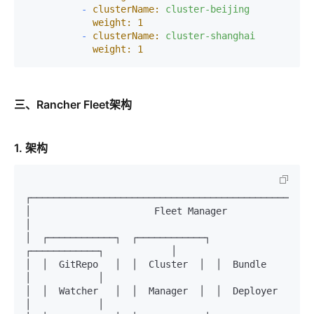
-
clusterName:
cluster-beijing
weight:
1
-
clusterName:
cluster-shanghai
weight:
1
三、Rancher Fleet架构
1. 架构
┌───────────────────────────────────────────────────
│                      Fleet Manager                           
│

│  ┌────────────┐  ┌────────────┐  
┌────────────┐            │

│  │  GitRepo   │  │  Cluster  │  │  Bundle    
│            │

│  │  Watcher   │  │  Manager  │  │  Deployer  
│            │
