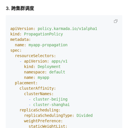
3. 跨集群调度
apiVersion:
policy.karmada.io/v1alpha1
kind:
PropagationPolicy
metadata:
name:
myapp-propagation
spec:
resourceSelectors:
-
apiVersion:
apps/v1
kind:
Deployment
namespace:
default
name:
myapp
placement:
clusterAffinity:
clusterNames:
-
cluster-beijing
-
cluster-shanghai
replicaScheduling:
replicaSchedulingType:
Divided
weightPreference:
staticWeightList: