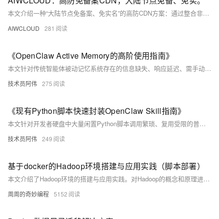
AIWCLOUD：高防免备案CDN，大陆节点免备、免实。
本文介绍一种“大陆节点免备案、免实名”的高防CDN方案：通过整合非经营性IDC带宽、传输层协议伪装（如端口复用、流量特征抹平），结合硬件指纹零信任准入、边缘动态缓存与TLS加速，实现合规、隐匿、高性能的大陆访问加速。
AIWCLOUD
281
《OpenClaw Active Memory的高阶使用指南》
本文针对传统智能体被动记忆系统存在的信息缺失、响应延迟、需手动触发等核心痛点，深入解析OpenClaw Active Memory插件的革命性设计理念。文章从底层架构切入，拆解其预加载上下文机制与原生三层记忆体系的协同逻辑，详细阐述插件安装配置、自动记忆提取、结构化记忆管理、多工作区隔离及团队共享记忆等全流程实战技巧，分析记忆过载、信息污染等常见使用误区与系统局限性，探讨长期使用下智能体行为的渐进式进化规律，为开发者提供可直接落地的高阶使用指南与深度技术思考。
技术员阿伟
275
《现有Python脚本快速封装OpenClaw Skill指南》
本文针对开发者硬盘中大量闲置Python脚本调用繁琐、复用受限的普遍问题，深入解析OpenClaw Skill体系的底层运行逻辑，澄清“需重写代码”的常见认知误区。文章详细阐述无侵入式封装的完整三步流程，涵盖脚本最小化预处理、语义化描述文件编写、全场景本地验证的关键细节，拆解单一职责、业务逻辑分离等核心设计原则，分享状态保持、多轮对话支持及跨Skill协同的进阶技巧，为开发者提供可直接落地的实战指南，揭示Skill体系重构代码复用方式的深层意义与生态价值。
技术员阿伟
249
基于docker的Hadoop环境搭建与应用实践（脚本部署）
本文介绍了Hadoop环境的搭建与应用实践。对Hadoop的概念和原理进行了简要说明，包括HDFS分布式文件系统和MapReduce计算模型等，主要通过脚本的方式进行快捷部署，在部署完成后对HDFS和mapreduce进行了测试，确保其功能正常。
周周的奇妙编程
5152