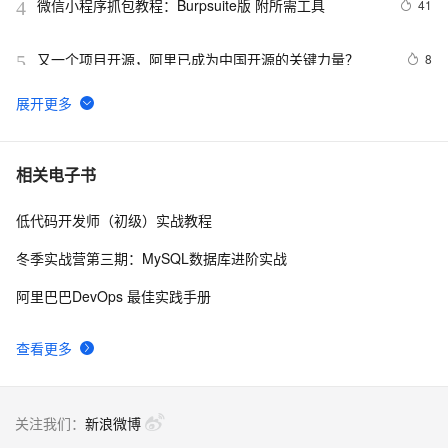
微信小程序抓包教程：Burpsuite版 附所需工具
41
4
又一个项目开源，阿里已成为中国开源的关键力量？
8
5
tailwindcss使用教程
4
6
我的博客即将入驻“云栖社区”，诚邀技术同仁一同入驻。
5
7
相关电子书
低代码开发师（初级）实战教程
思科路由器的密码恢复
4
8
冬季实战营第三期：MySQL数据库进阶实战
有一种忙，叫做很有希望
6
9
阿里巴巴DevOps 最佳实践手册
深度优先搜索的图文介绍
3
10
查看更多
关注我们：
新浪微博