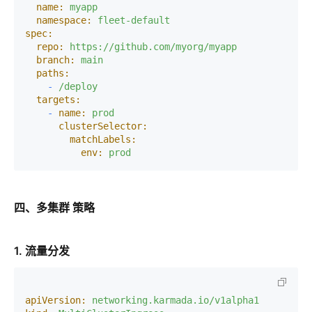
name:
myapp
namespace:
fleet-default
spec:
repo:
https://github.com/myorg/myapp
branch:
main
paths:
-
/deploy
targets:
-
name:
prod
clusterSelector:
matchLabels:
env:
prod
四、多集群 策略
1. 流量分发
apiVersion:
networking.karmada.io/v1alpha1