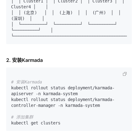
│  │ Cluster1 │  │ Cluster2 │  │ Cluster3 │  │ 
Cluster4 │    │

│  │ (北京)   │  │  (上海)  │  │  (广州)  │  │  
(深圳)  │    │

│  └──────────┘  └──────────┘  └──────────┘  
└──────────┘    │

2. 安装Karmada
# 安装Karmada
kubectl rollout status deployment/karmada-
apiserver -n karmada-system

kubectl rollout status deployment/karmada-
controller-manager -n karmada-system

# 添加集群