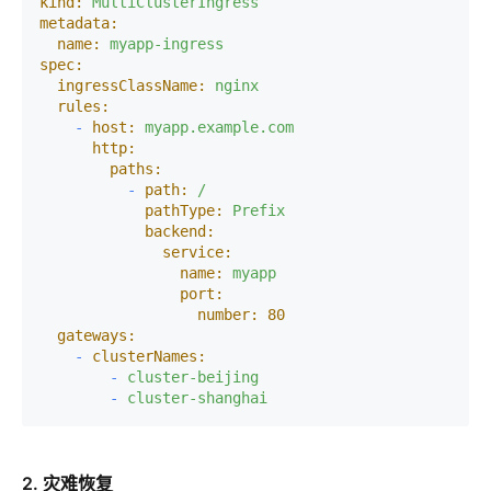
kind:
MultiClusterIngress
metadata:
name:
myapp-ingress
spec:
ingressClassName:
nginx
rules:
-
host:
myapp.example.com
http:
paths:
-
path:
/
pathType:
Prefix
backend:
service:
name:
myapp
port:
number:
80
gateways:
-
clusterNames:
-
cluster-beijing
-
cluster-shanghai
2. 灾难恢复