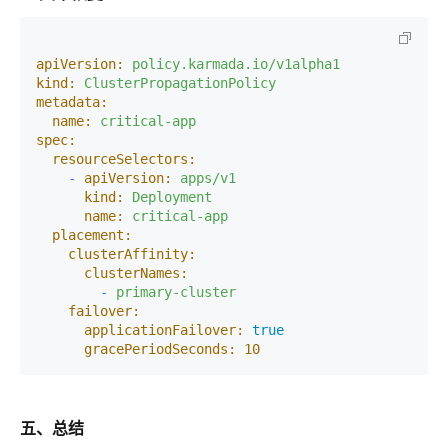
apiVersion:
policy.karmada.io/v1alpha1
kind:
ClusterPropagationPolicy
metadata:
name:
critical-app
spec:
resourceSelectors:
-
apiVersion:
apps/v1
kind:
Deployment
name:
critical-app
placement:
clusterAffinity:
clusterNames:
-
primary-cluster
failover:
applicationFailover:
true
gracePeriodSeconds:
10
五、总结