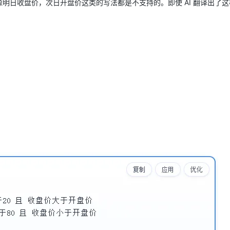
像明日收盘价，次日开盘价这类的写法都是不支持的。即使 AI 翻译出了