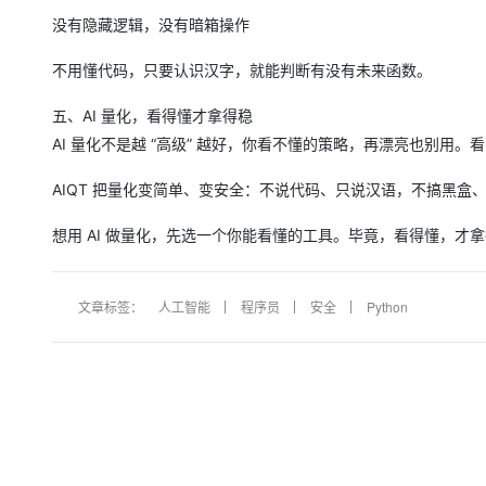
没有隐藏逻辑，没有暗箱操作
不用懂代码，只要认识汉字，就能判断有没有未来函数。
五、AI 量化，看得懂才拿得稳
AI 量化不是越 “高级” 越好，你看不懂的策略，再漂亮也别用
AIQT 把量化变简单、变安全：不说代码、只说汉语，不搞黑
想用 AI 做量化，先选一个你能看懂的工具。毕竟，看得懂，才
文章标签：
人工智能
程序员
安全
Python