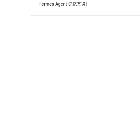
Hermes Agent 记忆互通！
息提取
与 AI 智能体进行实时音视频通话
从文本、图片、视频中提取结构化的属性信息
构建支持视频理解的 AI 音视频实时通话应用
t.diy 一步搞定创意建站
构建大模型应用的安全防护体系
通过自然语言交互简化开发流程,全栈开发支持
通过阿里云安全产品对 AI 应用进行安全防护