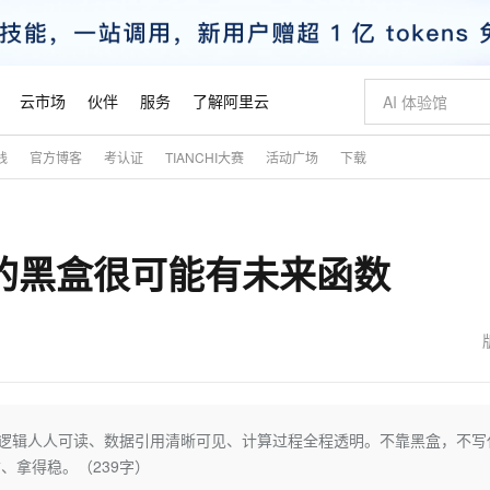
云市场
伙伴
服务
了解阿里云
践
官方博客
考认证
TIANCHI大赛
活动广场
下载
AI 特惠
数据与 API
成为产品伙伴
企业增值服务
最佳实践
价格计算器
AI 场景体
基础软件
产品伙伴合
阿里云认证
市场活动
配置报价
大模型
自助选配和估算价格
新方式
睿译宝，AI翻译排版一步到位
智启 AI 普惠权益
产品生态集成认证中心
企业支持计划
云上春晚
域名与网站
千问官方 MaaS 平台，为开发者和 Agent 而生，新用户赠送 1 亿 + tokens 额度
Qwen Aud
AI Coding
阿里云Maa
2026 阿里云
云服务器 E
为企业打
数据集
Windows
大模型认证
模型
NEW
NEW
懂的黑盒很可能有未来函数
交付可用成果
值低价云产品抢先购
上传文档即自动完成翻译和格式还原
至高享 1亿+免费 tokens，加速 Al 应用落地
提供智能易用的域名与建站服务
智能编程，一键
安全可靠、
产品生态伙伴
专家技术服务
云上奥运之旅
弹性计算合作
阿里云中企出
手机三要素
宝塔 Linux
全部认证
价格优势
有专属领域专家
GLM-5.2：长任务时代开源旗舰模型
阿里云 OPC 创新助力计划
千问大模型
即刻拥有 DeepS
AI 电商营销
对象存储 O
大模型
产品生态伙伴工作台
企业增值服务台
云栖战略参考
云存储合作计
云栖大会
身份实名认证
CentOS
训练营
推动算力普惠，释放技术红利
最高返9万
多领域专家智能体,一键组建 AI 虚拟交付团队
快速构建应用程序和网站，即刻迈出上云第一步
至高百万元 Token 补贴，加速一人公司成长
多元化、高性能、安全可靠的大模型服务
真正可用的 1M 上下文,一次完成代码全链路开发
轻松解锁专属 Dee
从图文生成到
云上的中国
数据库合作计
活动全景
短信
Docker
图片和
站式影视创作平台
Hermes Agent，打造自进化智能体
Token Plan 模型订阅计划
数字证书管理服务（原SSL证书）
5 分钟轻松部署
AI 广告创作
无影云电脑
企业成长
NEW
信息公告
看见新力量
云网络合作计
OCR 文字识别
JAVA
证享300元代金券
可视化编排打通从文字构思到成片全链路闭环
全托管，含MySQL、PostgreSQL、SQL Server、MariaDB多引擎
自主进化，持久记忆，越用越聪明
Qwen3.8-Max 首发尝鲜，限时加量 10 倍，夜间低至2折
实现全站HTTPS，呈现可信的WEB访问
图文、视频一
随时随地安
魔搭 Mode
Kimi-K3
HappyHors
NEW
loud
服务实践
官网公告
金融模力时刻
Salesforce O
版
发票查验
全能环境
Claude Code + GStack 打造工程团队
千问办公，限时限量积分加倍
Qoder
低代码高效构
AI 建站
短信服务
略逻辑人人可读、数据引用清晰可见、计算过程全程透明。不靠黑盒，不写
型
NEW
作计划
Kimi 最新旗舰模型，长程编程与推理利器
让文字生成流
计划
创新中心
魔搭 ModelSc
健康状态
理服务
让AI从“聊天伙伴”进化为能干活的“数字员工”
安装技能 GStack，拥有专属 AI 工程团队
你的AI工作搭子，覆盖日常办公高频场景
面向真实软件的智能体编程平台
0 代码专业建
、拿得稳。（239字）
客户案例
天气预报查询
操作系统
态合作计划