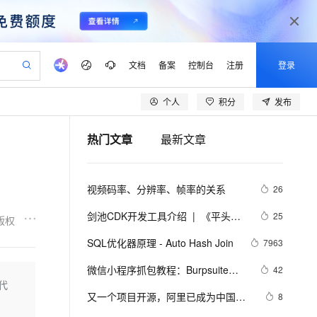
文档
备案
控制台
注册
登录
个人
积分
发布
验
作计划
器
AI 活动
专业服务
服务伙伴合作计划
开发者社区
加入我们
产品动态
服务平台百炼
阿里云 OPC 创新助力计划
热门文章
最新文章
一站式生成采购清单，支持单品或批量购买
io：打造专属 AI 语音助手
S产品伙伴计划（繁花）
峰会
CS
造的大模型服务与应用开发平台
一句话生成原生可编辑精美 PPT 文稿
AI 生产力先锋
Al MaaS 服务伙伴赋能合作
域名
博文
Careers
至高可申请百万元
Qwen3.8-Max 模型上线
开启高性价比 AI 编程新体验
弹性可伸缩的云计算服务
Qwen-Audio-3.0-Realtime 端到端实时语音角色扮演
输入一句话想法, 轻松生成专业的 PPT
先锋实践拓展 AI 生产力的边界
Token 补贴，五大权
计划
海大会
伙伴信用分合作计划
商标
问答
社会招聘
视频码率、分辨率、帧率的关系
26
益加速 OPC 成功
eek-V4-Pro
SS
一键部署幻兽帕鲁游戏服务器
飞天发布时刻
HOT
Open Search 向量检索版支
划
备案
电子书
校园招聘
pSeek-V4-Pro
视频创作，一键激活电商全链路生产力
稳定、安全、高性价比、高性能的云存储服务
一键购买专属联机服务器，轻松开启游戏
所见，即是所愿
持视频检索 Pipeline 功能
更多支持
剑池CDK开发工具介绍  |  《平头哥
25
版权
划
公司注册
镜像站
视频生成
语音识别与合成
剑池CDK快速上手指南》第一章
专属 QwenPaw
漫剧工坊：一站式动画创作平台
AI 实训营
HOT
应用身份服务 (IDaaS)
SQL优化器原理 - Auto Hash Join
7963
合作伙伴培训与认证
划
上云迁移
站生成，高效打造优质广告素材
全接入的云上超级电脑
从聊天伙伴进化为能主动干活的本地数字员工
快速生产连贯的高质量长漫剧
从基础到进阶，Agent 创客手把手教你
OpenClaw 管理能力上线
lScope
我要反馈
e-1.1-T2V
Qwen3-TTS-Flash
微信小程序抓包教程：Burpsuite版 
42
查询合作伙伴
n Alibaba Cloud ISV 合作
代维服务
建企业门户网站
10 分钟搭建微信、支付宝小程序
代
MaxCompute MaxFrame 提
附所需工具
畅细腻的高质量视频
离线语音合成大模型，多语言方言自适应，低延迟高稳定
创新加速
又一个项目开源，阿里已成为中国开
ope
登录合作伙伴管理后台
8
我要建议
站，无忧落地极速上线
以可视化方式快速构建移动和 PC 门户网站
国内短信简单易用，安全可靠，秒级触达，全球覆盖200+国家和地区。
高效部署网站，快速应用到小程序
供自动弹性内存功能
源的关键力量？