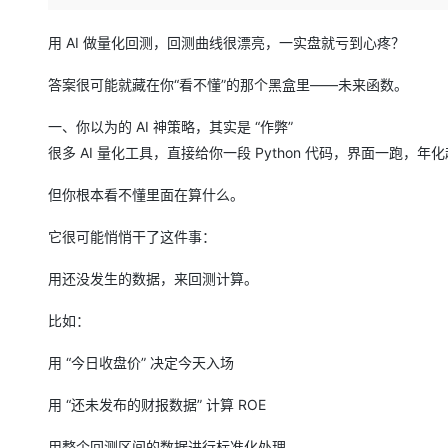
存储
天池大赛
Qwen3.7-Plus
云解析DNS
解决方案免费试用 新老
电子合同
最高领取价值200元试用
能看、能想、能动手的多模
安全
网络与CDN
用 AI 做量化回测，回测曲线很漂亮，一实盘就亏到心疼？
AI 算法大赛
畅捷通
大数据开发治理平台 Data
AI 产品 免费试用
网络
安全
云开发大赛
答案很可能就藏在你“看不懂”的那个黑盒里——未来函数。
Qwen3-VL-Plus
Tableau 订阅
1亿+ 大模型 tokens 和 
可观测
入门学习赛
中间件
AI空中课堂在线直播课
一、你以为的 AI 神策略，其实是 “作弊”
云防火墙
140+云产品 免费试用
很多 AI 量化工具，直接给你一段 Python 代码，界面一跑，
上云与迁云
云原生的云上边界网络安全
产品新客免费试用，最长1
数据库
生态解决方案
大模型服务
但你根本看不懂里面在算什么。
企业出海
大模型ACA认证体验
大数据计算
助力企业全员 AI 认知与能
行业生态解决方案
千问AI平台-Token Plan
它很可能悄悄干了这件事：
政企业务
媒体服务
开发者生态解决方案
用还没发生的数据，来回测计算。
企业服务与云通信
千问AI平台-模型体验
AI 开发和 AI 应用解决
在线体验全尺寸、多种模态
比如：
域名与网站
Happy 系列大模型
用 “今日收盘价” 决定今天入场
终端用户计算
用 “还未发布的财报数据” 计算 ROE
Serverless
开发工具
用整个回测区间的数据进行标准化处理