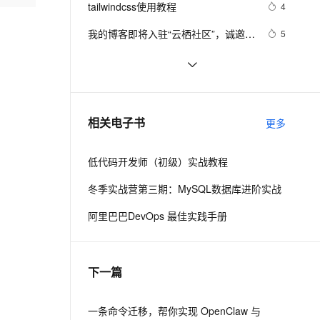
安全
tailwindcss使用教程
我要投诉
e-1.1-I2V
Cosyvoice-V3-Flash
4
PolarDB
上云场景组合购
Milvus 弹性伸缩功能新增节
伴
漫剧创作，剧本、分镜、视频高效生成
100%兼容MySQL、PostgreSQL，兼容Oracle，支持集中和分布式
覆盖90%+业务场景，专享组合折扣价
点支持范围
畅自然，细节丰富
高表现力语音合成大模型，语音克隆听感自然
VPN
我的博客即将入驻“云栖社区”，诚邀技
5
术同仁一同入驻。
ernetes 版 ACK
云聚AI 严选权益
AI 原生数据库服务发布
SSL 证书
思科路由器的密码恢复
4
2V
Fun-ASR
，一键激活高效办公新体验
理容器应用的 K8s 服务
精选AI产品，从模型到应用全链提效
Agent 数据网关
文戏情感细腻自然，动作戏激烈拳拳到肉，实现更强表演能力
支持中英文自由切换，具备更强的噪声鲁棒性
堡垒机
有一种忙，叫做很有希望
6
AI 用量加速计划
云原生数据库 PolarDB
防火墙
、识别商机，让客服更高效、服务更出色。
深度优先搜索的图文介绍
新老同享，达量后返
Agentic Database 发布
3
相关电子书
更多
主机安全
应用
低代码开发师（初级）实战教程
千问办公
NEW
AI 应用及服务市场
的智能体编程平台
一站式AI生产力平台
冬季实战营第三期：MySQL数据库进阶实战
AI 应用
伶鹊
阿里巴巴DevOps 最佳实践手册
企业级人与Agent协作平台，接入和调度多个数字员工
智能客服平台，对话机器人、对话分析、智能外呼
大模型
大模型服务平台百炼 - 全妙
自然语言处理
下一篇
应用创作平台
多模态内容创作工具，已接入 DeepSeek
数据标注
机器学习
一条命令迁移，帮你实现 OpenClaw 与