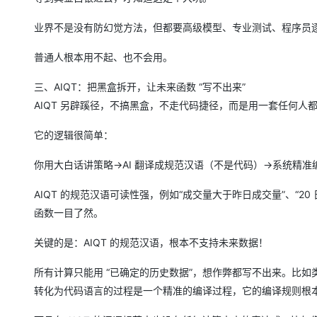
业界不是没有防幻觉方法，但都要高级模型、专业测试、程序员
普通人根本用不起、也不会用。
三、AIQT：把黑盒拆开，让未来函数 “写不出来”
AIQT 另辟蹊径，不搞黑盒，不走代码捷径，而是用一套任何
它的逻辑很简单：
你用大白话讲策略→AI 翻译成规范汉语（不是代码）→系统精准
AIQT 的规范汉语可读性强，例如“成交量大于昨日成交量”、“
函数一目了然。
关键的是：AIQT 的规范汉语，根本不支持未来数据！
所有计算只能用 “已确定的历史数据”，想作弊都写不出来。比如类
转化为代码语言的过程是一个精准的编译过程，它的编译规则根