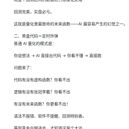
大模型解决方案
迁移与运维管理
回测完美，实盘必亏。
快速部署 Dify，高效搭建 
专有云
这就是量化里最致命的未来函数——AI 最容易产生的幻觉之一。
10 分钟在聊天系统中增加
二、黑盒代码＝定时炸弹
普通 AI 量化的模式是：
你说想法 → AI 直接出代码 → 你看不懂 → 直接跑
问题来了：
代码有没有虚构函数？你看不出
逻辑有没有张冠李戴？你看不出
有没有未来函数？你更看不出！
语法不报错、软件不提醒、回测特别香。
等到真金白银进去，才知道这是个大坑。