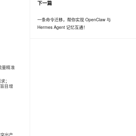
下一篇
息提取
与 AI 智能体进行实时音视频通话
一条命令迁移，帮你实现 OpenClaw 与
从文本、图片、视频中提取结构化的属性信息
构建支持视频理解的 AI 音视频实时通话应用
Hermes Agent 记忆互通！
t.diy 一步搞定创意建站
构建大模型应用的安全防护体系
通过自然语言交互简化开发流程,全栈开发支持
通过阿里云安全产品对 AI 应用进行安全防护
流量精准
需求；
非盲目增
：
，突出产