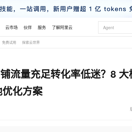
云市场
伙伴
服务
了解阿里云
免费试用
探索云世界
AI 特惠
数据与 API
成为产品伙伴
企业增值服务
最佳实践
价格计算器
AI 场景体
基础软件
产品伙伴合
阿里云认证
市场活动
配置报价
大模型
自助选配和估算价格
步到位
智启 AI 普惠权益
产品生态集成认证中心
企业支持计划
云上春晚
域名与网站
Qwen Audio：打造专属 AI 语音助手
千问官方 MaaS 平台，为开发者和 Agent 而生，新用户赠送 1 亿 + tokens 额度
一句话生成原生
AI Coding
阿里云Maa
2026 阿里云
云服务器 E
为企业打
数据集
Windows
大模型认证
模型
NEW
NEW
 店铺流量充足转化率低迷？8 大
格式还原
值低价云产品抢先购
至高享 1亿+免费 tokens，加速 Al 应用落地
提供智能易用的域名与建站服务
Qwen-Audio-3.0-Realtime 端到端实时语音角色扮演
输入一句话想法,
智能编程，一键
安全可靠、
产品生态伙伴
专家技术服务
云上奥运之旅
弹性计算合作
阿里云中企出
手机三要素
宝塔 Linux
全部认证
价格优势
开源旗舰模型
即刻拥有 DeepSeek-V4-Pro
阿里云 OPC 创新助力计划
千问大模型
一键部署幻兽
AI 电商营销
对象存储 O
大模型
产品生态伙伴工作台
企业增值服务台
云栖战略参考
云存储合作计
云栖大会
身份实名认证
CentOS
训练营
地优化方案
推动算力普惠，释放技术红利
最高返9万
真正可用的 1M 上下文,一次完成代码全链路开发
快速构建应用程序和网站，即刻迈出上云第一步
轻松解锁专属 DeepSeek-V4-Pro
至高百万元 Token 补贴，加速一人公司成长
多元化、高性能、安全可靠的大模型服务
一键购买专属
从图文生成到
云上的中国
数据库合作计
活动全景
短信
Docker
图片和
自进化智能体
5 分钟轻松部署专属 QwenPaw
Token Plan 模型订阅计划
数字证书管理服务（原SSL证书）
高效搭建 AI
AI 广告创作
无影云电脑
企业成长
NEW
HOT
信息公告
看见新力量
云网络合作计
OCR 文字识别
JAVA
越聪明
证享300元代金券
全托管，含MySQL、PostgreSQL、SQL Server、MariaDB多引擎
Qwen3.8-Max 首发尝鲜，限时加量 10 倍，夜间低至2折
实现全站HTTPS，呈现可信的WEB访问
从聊天伙伴进化为能主动干活的本地数字员工
图文、视频一
随时随地安
魔搭 Mode
Kimi-K3
HappyHors
NEW
loud
服务实践
官网公告
金融模力时刻
Salesforce O
版
发票查验
全能环境
Claude Code + GStack 打造工程团队
千问办公，限时限量积分加倍
Qoder
低代码高效构
AI 建站
短信服务
型
NEW
作计划
Kimi 最新旗舰模型，长程编程与推理利器
让文字生成流
计划
创新中心
魔搭 ModelSc
健康状态
理服务
让AI从“聊天伙伴”进化为能干活的“数字员工”
安装技能 GStack，拥有专属 AI 工程团队
你的AI工作搭子，覆盖日常办公高频场景
面向真实软件的智能体编程平台
0 代码专业建
客户案例
天气预报查询
操作系统
态合作计划