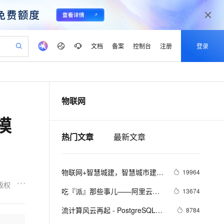
文档
备案
控制台
注册
登录
验
作计划
器
AI 活动
专业服务
服务伙伴合作计划
开发者社区
加入我们
产品动态
服务平台百炼
阿里云 OPC 创新助力计划
物联网
一站式生成采购清单，支持单品或批量购买
可编辑精美 PPT 文稿
S产品伙伴计划（繁花）
峰会
CS
造的大模型服务与应用开发平台
Agency Agents：拥有专属领域专家
AI 生产力先锋
Al MaaS 服务伙伴赋能合作
域名
博文
Careers
至高可申请百万元
Qwen3.8-Max 模型上线
模
 轻松生成专业的 PPT
开启高性价比 AI 编程新体验
弹性可伸缩的云计算服务
先锋实践拓展 AI 生产力的边界
多领域专家智能体,一键组建 AI 虚拟交付团队
Token 补贴，五大权
计划
海大会
伙伴信用分合作计划
商标
问答
社会招聘
热门文章
最新文章
益加速 OPC 成功
帕鲁游戏服务器
SS
HappyHorse 打造一站式影视创作平台
飞天发布时刻
HOT
Open Search 向量检索版支
划
备案
电子书
校园招聘
联机服务器，轻松开启游戏
视频创作，一键激活电商全链路生产力
稳定、安全、高性价比、高性能的云存储服务
所见，即是所愿
持视频检索 Pipeline 功能
可视化编排打通从文字构思到成片全链路闭环
更多支持
划
公司注册
镜像站
视频生成
语音识别与合成
 智能体与工作流应用
漫剧工坊：一站式动画创作平台
AI 实训营
应用身份服务 (IDaaS)
物联网+智慧城建，智慧城市建设
19964
合作伙伴培训与认证
划
上云迁移
站生成，高效打造优质广告素材
全接入的云上超级电脑
通过阿里云百炼高效搭建AI应用,助力高效开发
快速生产连贯的高质量长漫剧
从基础到进阶，Agent 创客手把手教你
OpenClaw 管理能力上线
的新动能
版权
lScope
我要反馈
e-1.1-T2V
Qwen3-TTS-Flash
吃『派』那些事儿——阿里云物
13674
查询合作伙伴
n Alibaba Cloud ISV 合作
代维服务
建企业门户网站
10 分钟搭建微信、支付宝小程序
MaxCompute MaxFrame 提
联网平台树莓派实战集锦
畅细腻的高质量视频
离线语音合成大模型，多语言方言自适应，低延迟高稳定
创新加速
ope
流计算风云再起 - PostgreSQL携
登录合作伙伴管理后台
我要建议
8784
站，无忧落地极速上线
以可视化方式快速构建移动和 PC 门户网站
国内短信简单易用，安全可靠，秒级触达，全球覆盖200+国家和地区。
高效部署网站，快速应用到小程序
供自动弹性内存功能
PipelineDB力挺IoT(物联网), 大幅