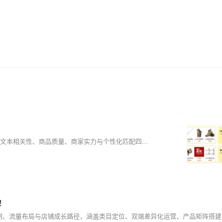
AI已重塑1688搜索逻辑：告别关键词堆砌，转向“人本运营”。系统通过文本相关性、商品质量、商家实力与个性化匹配四维评估，精准识别买家真实需求。运营重心应从优化词转向服务人——精准定位、深耕长尾、强化视觉、积累数据、构建信任。好生意的本质从未改变：做好买家的事，AI自会赋能流量。
！