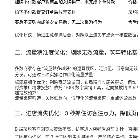
加购不付款
客户将商品加入购物车，未完成下单付款
价格
大模型解决方案
拍下不付款
提交订单后放弃支付
采购
迁移与运维管理
快速部署 Dify，高效搭建 
买后不复购
完成单次交易后，无二次采购行为
售后
专有云
优化建议：通过生意参谋后台，对照以上流失节点逐一核查数据
10 分钟在聊天系统中增加
二、流量精准度优化：剔除无效流量，筑牢转化基
多数商家存在 “流量越多越好” 的运营误区，泛流量、低意向无
分发。可通过三项实操动作优化流量质量：
标题精细化优化
：剔除宽泛流量词，布局精准长尾关键词。例如 “
付费推广精准投放
：依托 1688 数字营销工具，定向投放精准
加投放预算；
流量渠道筛选
：关停低意向、低转化的流量渠道，重点运营高意
三、进店流失优化：3 秒抓住访客注意力，降低页
B 端采购客户浏览决策效率高，访客进入店铺后的前 3 秒，直
主图核心优化
：前 3 张主图聚焦采购痛点、产品核心卖点、差