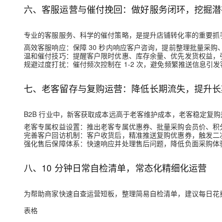
六、客服运营与催付挽回：做好服务闭环，挖掘潜
专业的客服服务、科学的催付策略，是提升店铺转化率的重要抓
高效客服响应
：保障 30 秒内响应客户咨询，提前整理批量采
温和催付技巧
：提醒客户限时优惠、库存余量、优先发货权益，
规避过度打扰
：催付频次控制在 1-2 次，避免频繁推送信息引
七、老客留存与复购运营：降低长期流失，提升长
B2B 行业中，新客获取成本远高于老客维护成本，老客稳定复
老客专属权益设置
：推出老客专属优惠券、批量采购会员价、积
完善客户回访机制
：客户收货后，精准推送复购优惠券，触发二
强化售后保障体系
：快速响应并处理售后问题，降低负面采购体
八、10 分钟日常自检清单，常态化精细化运营
为帮助商家快速自查运营短板，整理简易自检清单，建议每日花费
表格