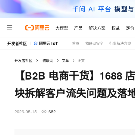
大模型
产品
解决方案
权益
定价
开发者社区
首页
物联网安全
行业解决方案
大模型
产品
解决方案
权益
定价
云市场
伙伴
服务
了解阿里云
精选产品
精选解决方案
普惠上云
产品定价
精选商城
成为销售伙伴
售前咨询
为什么选择阿里云
千问AI平台
开发者社区
物联网
文章
正文
了解云产品的定价详情
大模型服务平台百炼
睿译宝，AI翻译排版一
普惠上云 官方力荐
分销伙伴
在线服务
网站建设
什么是云计算
大
【B2B 电商干货】1688
大模型服务与应用平台
上传文档即自动完成翻译和
云服务器38元/年起，超
咨询伙伴
多端小程序
技术领先
云上成本管理
售后服务
轻量应用服务器
GLM-5.2：长任务时代
官方推荐返现计划
大模型
精选产品
精选解决方案
Salesforce 国际版订阅
稳定可靠
块拆解客户流失问题及落
管理和优化成本
推荐新用户得奖励，单订单
销售伙伴合作计划
自助服务
友盟天域
安全合规
人工智能与机器学习
AI
文本生成
云数据库 RDS
Hermes Agent，打造
云工开物
无影生态合作计划
在线服务
观测云
分析师报告
自主进化，持久记忆，越用
高校专属算力普惠，学生认
计算
互联网应用开发
2026-05-15
682
Qwen3.8-Max
HOT
Salesforce On Alibaba C
工单服务
Tuya 物联网平台阿里云
研究报告与白皮书
人工智能平台 PAI
快速拥有专属 OpenClaw
大模
Consulting Partner 合
大数据
容器
智能体时代全能旗舰模型
免费试用
短信专区
一站式AI开发、训练和推
蓝凌 OA
AI 大模型销售与服务生
现代化应用