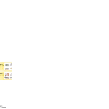
新手入驻1688常因缺乏运营框架而难出单。本文系统解析平台搜索机制、流量布局与店铺成长路径，涵盖类目定位、双端差异化运营、产品矩阵搭建及三阶段进阶策略，助力商家快速掌握核心逻辑，实现高效成交。