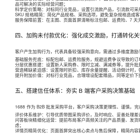
品可解决的实际经营问题；
科学定价策略
：对标同行业竞品，设置引流款产品，引流款可采
SKU 规格精简
：简化产品规格、采购选项，避免复杂规格造成客
服务保障前置
：在主图、页面首屏清晰标注包邮、运费险、7 
四、加购未付款优化：强化成交激励，打通转化关
客户产生加购行为，代表具备较强采购意向，需通过多维度激励
基础服务兜底
：标配包邮、运费险服务，规避运费争议导致的订
分层优惠搭建
：设置新人采购券、限时立减、满减券等，提升批
营造稀缺紧迫感
：设置限时折扣、库存余量提醒、活动倒计时，
提升附加价值
：对标行业竞品，合理增设配套赠品，同等定价下
五、搭建信任体系：夯实 B 端客户采购决策基础
1688 作为 B2B 批发采购平台，客户采购决策更理性、谨
评价体系维护
：引导优质带图采购评价，及时响应、妥善处理差
问答板块精细化运营
：提前布局客户高频关注的产品质量、发货
虑；
详情页精简优化
：页面首屏突出核心卖点与售后保障，精简内容