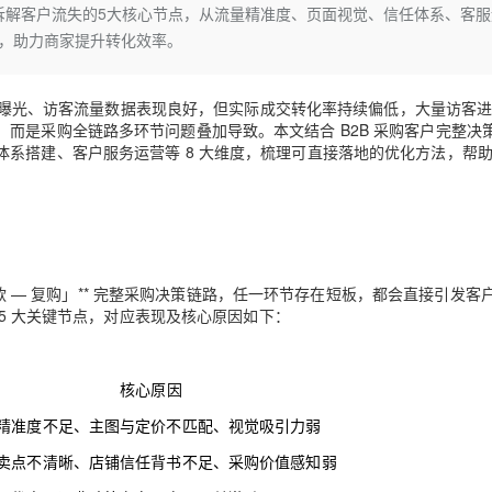
Deepseek-v4-pro
HappyHors
系统拆解客户流失的5大核心节点，从流量精准度、页面视觉、信任体系、客
同享
万小智 AI 建站低至 15元/月
Qoder CN
AI 短剧/漫剧
云原生数据库 
快递物流查询
WordPress
成为服务伙
高校合作
单，助力商家提升转化效率。
点，立即开启云上创新
覆盖公网/内网、递归/权威、移动APP等全场景解析服务
送.CN域名，送备案服务码
基于千问大模型等，支持代码智能生成、研发智能问答
AI助力短剧
态智能体模型
旗舰 MoE 大模型，百万上下文与顶尖推理能力
图生视频，流
Ubuntu
服务生态伙伴
云工开物
企业应用
Works
Night Plan 支持 Qwen 3.8-Max
云原生大数据计算服务 MaxCompute
AI 办公
容器服务 Kub
NEW
GLM-5.2
Wan2.7-T
Red Hat
铺日常曝光、访客流量数据表现良好，但实际成交转化率持续偏低，大量访客
30+ 款产品免费体验
Data Agent 驱动的一站式 Data+AI 开发治理平台
夜间 5 折，Qwen/Meoo/TokenPlan 客户专享
面向分析的企业级SaaS模式云数据仓库
AI智能应用
提供一站式管
科研合作
视觉 Coding、空间感知、多模态思考等全面升级
1M上下文，专为长程任务能力而生
而是采购全链路多环节问题叠加导致。本文结合 B2B 采购客户完整决
ERP
堂（旗舰版）
SUSE
系搭建、客户服务运营等 8 大维度，梳理可直接落地的优化方法，帮
智能客服
CRM
防护产品
2个月
自动承接线索
建站小程序
OA 办公系统
AI 应用构建
大模型原生
力提升
财税管理
模板建站
Qoder
大模型服务平台百炼-应用模版
HOT
NEW
面向真实软件
个人版上线、团队版降价；千问3.8-Max首发发尝鲜
丰富多元化的应用模版和解决方案
400电话
定制建站
 付款 — 复购」** 完整采购决策链路，任一环节存在短板，都会直接引发客
 5 大关键节点，对应表现及核心原因如下：
万有无界
大模型服务平台百炼-智能体
方案
广告营销
模板小程序
的模型效果
灵活可视化地构建企业级 Agent
定制小程序
核心原因
秒悟
人工智能平台 PAI
APP 开发
云端极速 AI 
新一代 AI 视频生成模型，深度适配广告营销等场景
AI Native 的算法工程平台，一站式完成建模、训练、推理服务部署
精准度不足、主图与定价不匹配、视觉吸引力弱
建站系统
卖点不清晰、店铺信任背书不足、采购价值感知弱