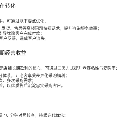
在转化
手，可通过以下要点优化：
购、发货、售后等高频问题快捷话术，提升咨询服务效率；
引导犹豫客户完成付款；
发客户反感，造成客户流失。
期经营收益
购是店铺长期盈利的核心。可通过三类方式提升老客粘性与复购率：
分体系，让老客享受差异化采购福利；
次、多次采购需求；
验，以优质售后沉淀忠实采购客户。
 10 分钟对照核查，持续迭代优化：