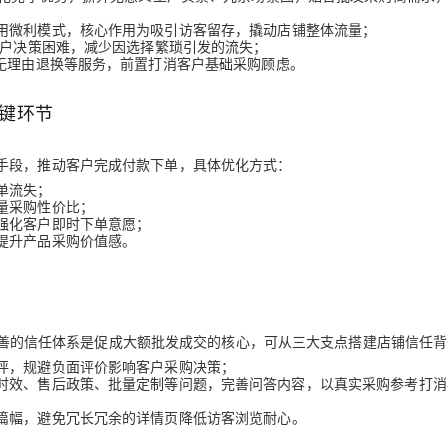
用微利模式，核心作用为吸引访客留存，撬动店铺整体流量；
户决策困难，减少因选择繁琐引发的流失；
天无理由退换等服务，前置打消客户基础采购顾虑。
键环节
手段，推动客户完成付款下单，具体优化方式：
单流失；
量采购性价比；
强化客户即时下单意愿；
提升产品采购价值感。
慎，完善的信任体系是促成大额批发成交的核心，可从三大支点搭建店铺信任
评，规避负面评价影响客户采购决策；
时效、售后政策、批量定制等问题，完善问答内容，以真实采购参考打消
篇幅，避免冗长冗余的详情页降低访客浏览耐心。