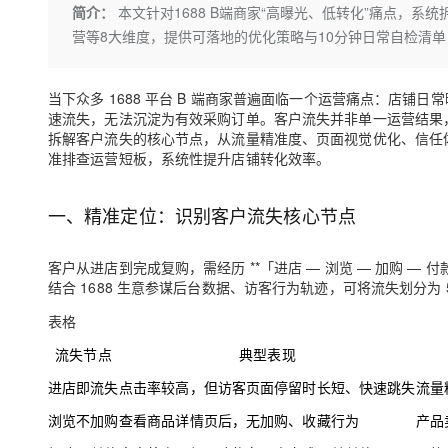
存储
天池大赛
Qwen3.7-Plus
简介：
本文针对1688 B端商家“高曝光、低转化”痛点，
云解析DNS
解决方案免费试用 新老
电子合同
营等8大维度，提供可落地的优化策略与10分钟日常自检清
最高领取价值200元试用
能看、能想、能动手的多模
安全
网络与CDN
AI 算法大赛
畅捷通
大数据开发治理平台 Data
AI 产品 免费试用
网络
安全
云开发大赛
Qwen3-VL-Plus
Tableau 订阅
当下众多 1688 平台 B 端商家普遍面临一个运营痛点：店
1亿+ 大模型 tokens 和 
速流失，无法沉淀为有效采购订单。客户流失并非单一运营结果，
可观测
入门学习赛
中间件
AI空中课堂在线直播课
拆解客户流失的核心节点，从流量精准度、页面视觉优化、信任体
云防火墙
140+云产品 免费试用
准排查运营短板，系统性提升店铺转化效率。
上云与迁云
云原生的云上边界网络安全
产品新客免费试用，最长1
数据库
生态解决方案
大模型服务
企业出海
大模型ACA认证体验
大数据计算
一、精准定位：识别客户流失核心节点
助力企业全员 AI 认知与能
行业生态解决方案
千问AI平台-Token Plan
政企业务
媒体服务
开发者生态解决方案
客户从进店到完成复购，需经历 **「进店 — 浏览 — 加购 —
企业服务与云通信
结合 1688 生意参谋后台数据、访客行为轨迹，可将流失划分为
千问AI平台-模型体验
AI 开发和 AI 应用解决
在线体验全尺寸、多种模态
表格
域名与网站
流失节点
典型表现
Happy 系列大模型
终端用户计算
进店即流失
点击率较高，但访客页面停留时长短、快速跳失
流量
Serverless
浏览不加购
查看商品详情页后，无加购、收藏行为
产品
开发工具