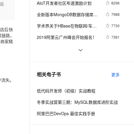
安全
我要投诉
e-1.1-I2V
Cosyvoice-V3-Flash
AIoT开发者社区布道激励计划
8296
服运
PolarDB
上云场景组合购
Milvus 弹性伸缩功能新增节
伴
提升性能和开发效率
漫剧创作，剧本、分镜、视频高效生成
100%兼容MySQL、PostgreSQL，兼容Oracle，支持集中和分布式
覆盖90%+业务场景，专享组合折扣价
点支持范围
畅自然，细节丰富
高表现力语音合成大模型，语音克隆听感自然
VPN
全新版本MongoDB数据存储席卷
7988
物联网
ernetes 版 ACK
云聚AI 严选权益
AI 原生数据库服务发布
SSL 证书
学术界关于HBase在物联网/车联
2V
Fun-ASR
7730
进店后快
，一键激活高效办公新体验
理容器应用的 K8s 服务
精选AI产品，从模型到应用全链提效
Agent 数据网关
网/互联网/金融/高能物理等八大场
文戏情感细腻自然，动作戏激烈拳拳到肉，实现更强表演能力
支持中英文自由切换，具备更强的噪声鲁棒性
策链路，
堡垒机
2019阿里云广州峰会开始报名！
7381
景的理论研究
助商家精
AI 用量加速计划
云原生数据库 PolarDB
防火墙
、识别商机，让客服更高效、服务更出色。
新老同享，达量后返
Agentic Database 发布
企业需要了解的物联网（IoT）基
6569
本知识
主机安全
应用
物联网安全技术提高区块链应用数
6569
据的可信度
千问办公
NEW
Aliware MQ在移动端/物联网领域
5931
AI 应用及服务市场
相关电子书
更多
的智能体编程平台
一站式AI生产力平台
应用
户流失。
AI 应用
伶鹊
低代码开发师（初级）实战教程
企业级人与Agent协作平台，接入和调度多个数字员工
智能客服平台，对话机器人、对话分析、智能外呼
大模型
冬季实战营第三期：MySQL数据库进阶实战
大模型服务平台百炼 - 全妙
自然语言处理
阿里巴巴DevOps 最佳实践手册
应用创作平台
多模态内容创作工具，已接入 DeepSeek
数据标注
机器学习