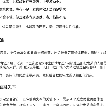
、优惠、运费政策存在顾虑，下单激励不足
决策犹豫、库存不足、发货时效无法满足需求
AI 应用
10分钟微调：让0.6B模型媲美235B模
多模态数据信
体验不佳、缺乏老客专属激励、客户粘性不足
型
依托云原生高可用架构,实现Dify私有化部署
用1%尺寸在特定领域达到大模型90%以上效果
，优先聚焦流失占比最高的环节，集中资源针对性优化。
一个 AI 助手
超强辅助，Bol
即刻拥有 DeepSeek-R1 满血版
在企业官网、通讯软件中为客户提供 AI 客服
多种方案随心选，轻松解锁专属 DeepSeek
础
效流量，不仅无法促成 B 端采购成交，还会拉低店铺整体权重，影响平台
地垫” 属于泛词，“硅藻泥吸水浴室防滑地垫” 可精准匹配批发采购人群
 B 端采购人群，关闭泛流量推广入口，推广核心为精准触达目标客户，而
向、高转化的优质流量来源，依托后台数据完成渠道精细化筛选。
面跳失率
接决定是否留存，是降低跳失率的关键环节，需从 4 个维度优化页面体验
异化竞争优势，摒弃无意义工厂实景、冗余场景图，贴合批发采购商需求