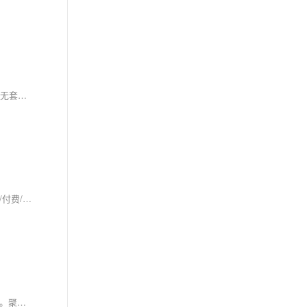
本文为1688新手商家量身打造的零基础运营指南，涵盖合规入驻、店铺装修、产品优化、免费流量获取、BSR权重提升及高频避坑技巧，全程实操、无套路、零付费，助新手快速起店、稳定出单。
本文为1688商家提供系统化流量破局方案：从基础配置、权重提升、多渠道拓展到长效运营四大维度，详解曝光与点击率归因、交易权重优化、活动/付费/内容引流及老客复利机制，强调数据驱动与合规经营，助力实现可持续流量增长。
春节后1688运营必做清单：分三阶段——急救重启（发货清零、视觉焕新）、赛道布局（定位选品、数据诊断）、流量抢跑（搜索优化、老客召回）。聚焦金冠培育、新品破零、层级提升，踩准平台节奏，抢占开年红利！