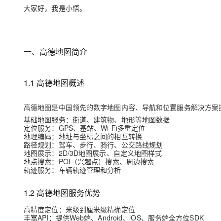
存储
天池大赛
Qwen3.7-Plus
云解析DNS
解决方案免费试用 新老
大家好，我是小悟。
电子合同
最高领取价值200元试用
能看、能想、能动手的多模
安全
网络与CDN
AI 算法大赛
畅捷通
大数据开发治理平台 Data
AI 产品 免费试用
网络
安全
云开发大赛
Qwen3-VL-Plus
Tableau 订阅
1亿+ 大模型 tokens 和 
一、高德地图简介
可观测
入门学习赛
中间件
AI空中课堂在线直播课
云防火墙
140+云产品 免费试用
上云与迁云
云原生的云上边界网络安全
产品新客免费试用，最长1
数据库
1.1 高德地图概述
生态解决方案
大模型服务
企业出海
大模型ACA认证体验
大数据计算
高德地图是中国领先的数字地图内容、导航和位置服务解决方案
助力企业全员 AI 认知与能
行业生态解决方案
千问AI平台-Token Plan
政企业务
基础地图服务
：街道、建筑物、地形等地图数据
媒体服务
定位服务
：GPS、基站、Wi-Fi多重定位
开发者生态解决方案
地理编码
：地址与坐标之间的相互转换
企业服务与云通信
路径规划
：驾车、步行、骑行、公交路线规划
千问AI平台-模型体验
AI 开发和 AI 应用解决
地图展示
：2D/3D地图展示、自定义地图样式
在线体验全尺寸、多种模态
地点搜索
域名与网站
：POI（兴趣点）搜索、周边搜索
轨迹服务
：车辆轨迹管理和分析
Happy 系列大模型
终端用户计算
1.2 高德地图服务优势
Serverless
高精度定位
：米级到厘米级精确定位
丰富API
：提供Web端、Android、iOS、服务端全方位SDK
开发工具