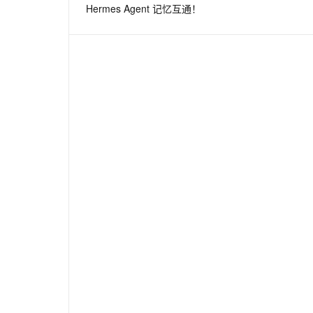
Hermes Agent 记忆互通！
息提取
与 AI 智能体进行实时音视频通话
从文本、图片、视频中提取结构化的属性信息
构建支持视频理解的 AI 音视频实时通话应用
t.diy 一步搞定创意建站
构建大模型应用的安全防护体系
通过自然语言交互简化开发流程,全栈开发支持
通过阿里云安全产品对 AI 应用进行安全防护