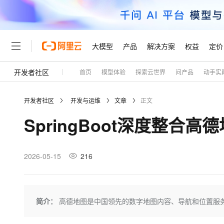
大模型
产品
解决方案
权益
定价
开发者社区
首页
模型体验
探索云世界
问产品
动手实
大模型
产品
解决方案
权益
定价
云市场
伙伴
服务
了解阿里云
精选产品
精选解决方案
普惠上云
产品定价
精选商城
成为销售伙伴
售前咨询
为什么选择阿里云
千问AI平台
开发者社区
开发与运维
文章
正文
了解云产品的定价详情
大模型服务平台百炼
睿译宝，AI翻译排版一
普惠上云 官方力荐
分销伙伴
在线服务
网站建设
什么是云计算
大
SpringBoot深度整合
大模型服务与应用平台
上传文档即自动完成翻译和
云服务器38元/年起，超
咨询伙伴
多端小程序
技术领先
云上成本管理
售后服务
轻量应用服务器
GLM-5.2：长任务时代
官方推荐返现计划
大模型
精选产品
精选解决方案
Salesforce 国际版订阅
稳定可靠
管理和优化成本
推荐新用户得奖励，单订单
销售伙伴合作计划
2026-05-15
216
自助服务
友盟天域
安全合规
人工智能与机器学习
AI
文本生成
云数据库 RDS
Hermes Agent，打造
云工开物
无影生态合作计划
在线服务
观测云
分析师报告
自主进化，持久记忆，越用
高校专属算力普惠，学生认
计算
互联网应用开发
Qwen3.8-Max
HOT
Salesforce On Alibaba C
工单服务
Tuya 物联网平台阿里云
研究报告与白皮书
人工智能平台 PAI
快速拥有专属 OpenClaw
简介：
高德地图是中国领先的数字地图内容、导航和位置服
大模
Consulting Partner 合
大数据
容器
智能体时代全能旗舰模型
免费试用
短信专区
一站式AI开发、训练和推
蓝凌 OA
AI 大模型销售与服务生
现代化应用