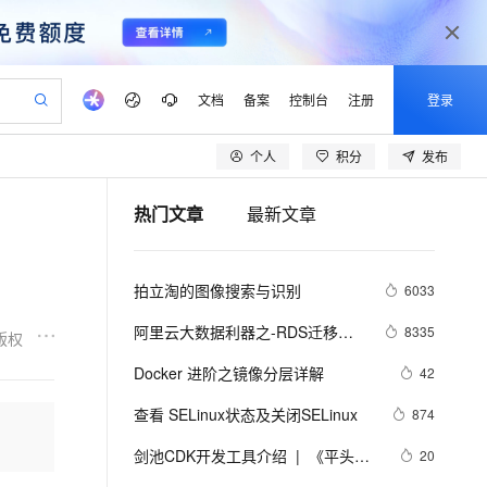
文档
备案
控制台
注册
登录
个人
积分
发布
验
作计划
器
AI 活动
专业服务
服务伙伴合作计划
开发者社区
加入我们
产品动态
服务平台百炼
阿里云 OPC 创新助力计划
热门文章
最新文章
一站式生成采购清单，支持单品或批量购买
可编辑精美 PPT 文稿
S产品伙伴计划（繁花）
峰会
CS
造的大模型服务与应用开发平台
Agency Agents：拥有专属领域专家
AI 生产力先锋
Al MaaS 服务伙伴赋能合作
域名
博文
Careers
至高可申请百万元
Qwen3.8-Max 模型上线
 轻松生成专业的 PPT
开启高性价比 AI 编程新体验
弹性可伸缩的云计算服务
先锋实践拓展 AI 生产力的边界
多领域专家智能体,一键组建 AI 虚拟交付团队
Token 补贴，五大权
计划
海大会
伙伴信用分合作计划
商标
问答
社会招聘
拍立淘的图像搜索与识别
6033
益加速 OPC 成功
帕鲁游戏服务器
SS
HappyHorse 打造一站式影视创作平台
飞天发布时刻
HOT
Open Search 向量检索版支
划
备案
电子书
校园招聘
联机服务器，轻松开启游戏
视频创作，一键激活电商全链路生产力
稳定、安全、高性价比、高性能的云存储服务
所见，即是所愿
持视频检索 Pipeline 功能
可视化编排打通从文字构思到成片全链路闭环
更多支持
阿里云大数据利器之-RDS迁移到
8335
版权
划
公司注册
镜像站
视频生成
语音识别与合成
Maxcompute实现动态分区
 智能体与工作流应用
漫剧工坊：一站式动画创作平台
AI 实训营
应用身份服务 (IDaaS)
Docker 进阶之镜像分层详解
42
合作伙伴培训与认证
划
上云迁移
站生成，高效打造优质广告素材
全接入的云上超级电脑
通过阿里云百炼高效搭建AI应用,助力高效开发
快速生产连贯的高质量长漫剧
从基础到进阶，Agent 创客手把手教你
OpenClaw 管理能力上线
lScope
我要反馈
e-1.1-T2V
Qwen3-TTS-Flash
查看 SELinux状态及关闭SELinux
874
查询合作伙伴
n Alibaba Cloud ISV 合作
代维服务
建企业门户网站
10 分钟搭建微信、支付宝小程序
MaxCompute MaxFrame 提
畅细腻的高质量视频
离线语音合成大模型，多语言方言自适应，低延迟高稳定
创新加速
剑池CDK开发工具介绍  |  《平头哥
ope
登录合作伙伴管理后台
20
我要建议
站，无忧落地极速上线
以可视化方式快速构建移动和 PC 门户网站
国内短信简单易用，安全可靠，秒级触达，全球覆盖200+国家和地区。
高效部署网站，快速应用到小程序
供自动弹性内存功能
剑池CDK快速上手指南》第一章