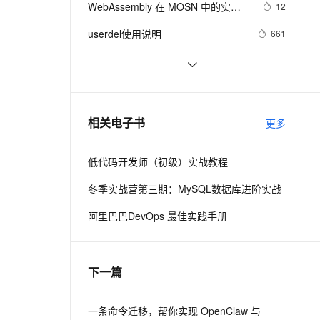
安全
WebAssembly 在 MOSN 中的实践 - 
我要投诉
e-1.1-I2V
Cosyvoice-V3-Flash
12
PolarDB
上云场景组合购
Milvus 弹性伸缩功能新增节
伴
基础框架篇
漫剧创作，剧本、分镜、视频高效生成
100%兼容MySQL、PostgreSQL，兼容Oracle，支持集中和分布式
覆盖90%+业务场景，专享组合折扣价
点支持范围
畅自然，细节丰富
高表现力语音合成大模型，语音克隆听感自然
VPN
userdel使用说明
661
ernetes 版 ACK
云聚AI 严选权益
AI 原生数据库服务发布
SSL 证书
自己看系统的“系统还原”
673
2V
Fun-ASR
，一键激活高效办公新体验
理容器应用的 K8s 服务
精选AI产品，从模型到应用全链提效
Agent 数据网关
文戏情感细腻自然，动作戏激烈拳拳到肉，实现更强表演能力
支持中英文自由切换，具备更强的噪声鲁棒性
堡垒机
AngularJS 五大特性，加快 Web 应
674
AI 用量加速计划
云原生数据库 PolarDB
用开发
防火墙
、识别商机，让客服更高效、服务更出色。
WPF游戏开发——小鸡快跑
新老同享，达量后返
Agentic Database 发布
642
相关电子书
更多
主机安全
应用
低代码开发师（初级）实战教程
千问办公
NEW
AI 应用及服务市场
的智能体编程平台
一站式AI生产力平台
冬季实战营第三期：MySQL数据库进阶实战
AI 应用
伶鹊
阿里巴巴DevOps 最佳实践手册
企业级人与Agent协作平台，接入和调度多个数字员工
智能客服平台，对话机器人、对话分析、智能外呼
大模型
大模型服务平台百炼 - 全妙
自然语言处理
下一篇
应用创作平台
多模态内容创作工具，已接入 DeepSeek
数据标注
机器学习
一条命令迁移，帮你实现 OpenClaw 与