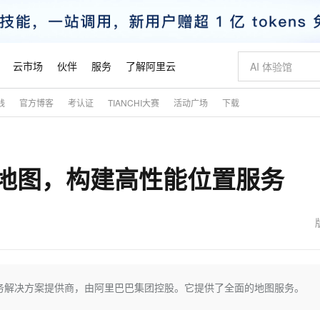
云市场
伙伴
服务
了解阿里云
践
官方博客
考认证
TIANCHI大赛
活动广场
下载
AI 特惠
数据与 API
成为产品伙伴
企业增值服务
最佳实践
价格计算器
AI 场景体
基础软件
产品伙伴合
阿里云认证
市场活动
配置报价
大模型
自助选配和估算价格
步到位
智启 AI 普惠权益
产品生态集成认证中心
企业支持计划
云上春晚
域名与网站
Qwen Audio：打造专属 AI 语音助手
千问官方 MaaS 平台，为开发者和 Agent 而生，新用户赠送 1 亿 + tokens 额度
一句话生成原生
AI Coding
阿里云Maa
2026 阿里云
云服务器 E
为企业打
数据集
Windows
大模型认证
模型
NEW
NEW
高德地图，构建高性能位置服务
格式还原
值低价云产品抢先购
至高享 1亿+免费 tokens，加速 Al 应用落地
提供智能易用的域名与建站服务
Qwen-Audio-3.0-Realtime 端到端实时语音角色扮演
输入一句话想法,
智能编程，一键
安全可靠、
产品生态伙伴
专家技术服务
云上奥运之旅
弹性计算合作
阿里云中企出
手机三要素
宝塔 Linux
全部认证
价格优势
开源旗舰模型
即刻拥有 DeepSeek-V4-Pro
阿里云 OPC 创新助力计划
千问大模型
一键部署幻兽
AI 电商营销
对象存储 O
大模型
产品生态伙伴工作台
企业增值服务台
云栖战略参考
云存储合作计
云栖大会
身份实名认证
CentOS
训练营
推动算力普惠，释放技术红利
最高返9万
真正可用的 1M 上下文,一次完成代码全链路开发
快速构建应用程序和网站，即刻迈出上云第一步
轻松解锁专属 DeepSeek-V4-Pro
至高百万元 Token 补贴，加速一人公司成长
多元化、高性能、安全可靠的大模型服务
一键购买专属
从图文生成到
云上的中国
数据库合作计
活动全景
短信
Docker
图片和
自进化智能体
5 分钟轻松部署专属 QwenPaw
Token Plan 模型订阅计划
数字证书管理服务（原SSL证书）
高效搭建 AI
AI 广告创作
无影云电脑
企业成长
NEW
HOT
信息公告
看见新力量
云网络合作计
OCR 文字识别
JAVA
越聪明
证享300元代金券
全托管，含MySQL、PostgreSQL、SQL Server、MariaDB多引擎
Qwen3.8-Max 首发尝鲜，限时加量 10 倍，夜间低至2折
实现全站HTTPS，呈现可信的WEB访问
从聊天伙伴进化为能主动干活的本地数字员工
图文、视频一
随时随地安
魔搭 Mode
Kimi-K3
HappyHors
NEW
loud
服务实践
官网公告
金融模力时刻
Salesforce O
版
发票查验
全能环境
Claude Code + GStack 打造工程团队
千问办公，限时限量积分加倍
Qoder
低代码高效构
AI 建站
短信服务
务解决方案提供商，由阿里巴巴集团控股。它提供了全面的地图服务。
型
NEW
作计划
Kimi 最新旗舰模型，长程编程与推理利器
让文字生成流
计划
创新中心
魔搭 ModelSc
健康状态
理服务
让AI从“聊天伙伴”进化为能干活的“数字员工”
安装技能 GStack，拥有专属 AI 工程团队
你的AI工作搭子，覆盖日常办公高频场景
面向真实软件的智能体编程平台
0 代码专业建
客户案例
天气预报查询
操作系统
态合作计划