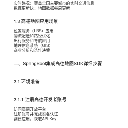
实时路况
：覆盖全国主要城市的实时交通信息
大模型解决方案
数据更新快
：地图数据每周更新
迁移与运维管理
快速部署 Dify，高效搭建 
1.3 高德地图应用场景
专有云
位置服务（LBS）应用
10 分钟在聊天系统中增加
物流配送和路径优化
出行服务和导航应用
地理信息系统（GIS）
商业分析和选址决策
二、
SpringBoot
集成高德地图SDK详细步骤
2.1 环境准备
2.1.1 注册高德开发者账号
访问高德开放平台
注册账号并完成实名认证
创建应用，获取API Key