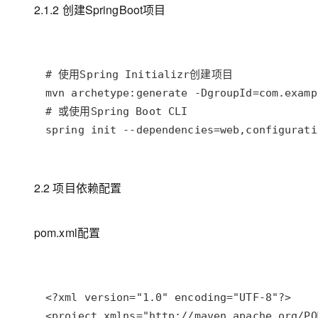
2.1.2 创建SpringBoot项目
spring init --dependencies=web,configurati
2.2 项目依赖配置
pom.xml配置