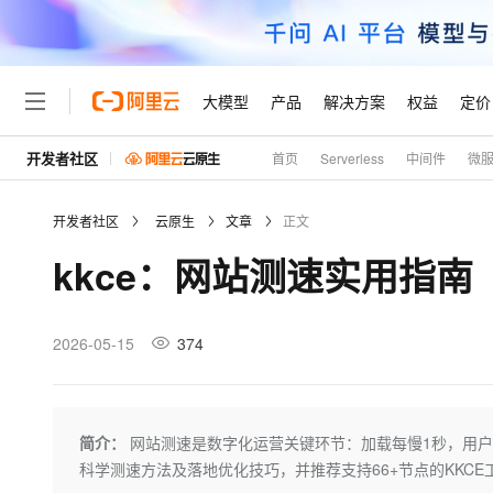
大模型
产品
解决方案
权益
定价
开发者社区
首页
Serverless
中间件
微
大模型
产品
解决方案
权益
定价
云市场
伙伴
服务
了解阿里云
精选产品
精选解决方案
普惠上云
产品定价
精选商城
成为销售伙伴
售前咨询
为什么选择阿里云
千问AI平台
开发者社区
云原生
文章
正文
了解云产品的定价详情
大模型服务平台百炼
千问办公，解锁你的工作
普惠上云 官方力荐
分销伙伴
在线服务
网站建设
什么是云计算
大
kkce：网站测速实用指南
大模型服务与应用平台
企业级Agent产品，直接
云服务器38元/年起，超
咨询伙伴
多端小程序
技术领先
云上成本管理
售后服务
轻量应用服务器
Agency Agents：拥
官方推荐返现计划
大模型
精选产品
精选解决方案
Salesforce 国际版订阅
稳定可靠
管理和优化成本
推荐新用户得奖励，单订单
销售伙伴合作计划
2026-05-15
374
自助服务
友盟天域
安全合规
人工智能与机器学习
AI
文本生成
云数据库 RDS
HappyHorse 打造一
云工开物
无影生态合作计划
在线服务
观测云
分析师报告
高校专属算力普惠，学生认
计算
互联网应用开发
Qwen3.8-Max
HOT
Salesforce On Alibaba C
工单服务
Tuya 物联网平台阿里云
研究报告与白皮书
人工智能平台 PAI
快速拥有专属 OpenClaw
简介：
网站测速是数字化运营关键环节：加载每慢1秒，用户流失
大模
Consulting Partner 合
大数据
容器
智能体时代全能旗舰模型
免费试用
短信专区
一站式AI开发、训练和推
科学测速方法及落地优化技巧，并推荐支持66+节点的KKC
蓝凌 OA
AI 大模型销售与服务生
现代化应用