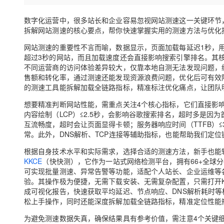
存储
天池大赛
Qwen3.7-Plus
云解析DNS
解决方案免费试用 新老
电子合同
最高领取价值200元试用
能看、能想、能动手的多模
安全
数字化运营中，很多站长和企业容易忽视网站测速这一关键环节
网络与CDN
AI 算法大赛
畅捷通
拆解网站测速的核心要点，帮你快速掌握实用的测速方法与优化
大数据开发治理平台 Data
AI 产品 免费试用
网络
安全
云开发大赛
Qwen3-VL-Plus
Tableau 订阅
网站测速的重要性不言而喻，数据显示，页面加载每延迟1秒，用
1亿+ 大模型 tokens 和 
超过3秒的网站，而且加载速度还会直接影响搜索引擎排名。其
可观测
入门学习赛
中间件
AI空中课堂在线直播课
不同运营商的访问体验差异较大，仅靠本地自测无法发现问题，
云防火墙
140+云产品 免费试用
售额和转化率，通过测速还能发现资源浪费问题，优化后可有效
上云与迁云
云原生的云上边界网络安全
产品新客免费试用，最长1
数据库
的测速工具能拆解加载全链路指标，精准标注优化痛点，让团队明
生态解决方案
大模型服务
企业出海
大模型ACA认证体验
大数据计算
想要精准判断网站性能，需重点关注4个核心指标，它们直接影响
助力企业全员 AI 认知与能
行业生态解决方案
内容绘制（LCP）≤2.5秒，会影响谷歌搜索排名，超时多是因为
千问AI平台-Token Plan
政企业务
媒体服务
互流畅度，超时会让页面显得卡顿；服务器响应时间（TTFB）
开发者生态解决方案
常。此外，DNS解析、TCP连接等辅助指标，也能帮助我们定
企业服务与云通信
千问AI平台-模型体验
AI 开发和 AI 应用解决
根据自身技术水平和实际需求，选择合适的测速方法，新手也能
在线体验全尺寸、多种模态
KKCE
（快快测），它作为一站式网络检测平台，拥有66+全球分布
域名与网站
可实现批量测速、异常告警等功能，适配个人站长、企业运维等
Happy 系列大模型
验。其操作极为便捷，无需下载安装、无需复杂配置，只需打开K
终端用户计算
成可视化报告，快速获取平均延迟、节点响应、DNS解析耗时
松上手操作，同时还能深度拆解加载全链路指标，精准定位性能
Serverless
为避免测速数据失真，确保结果具有参考价值，需注意4个关键
开发工具