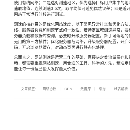
使用有线网络；二是选对测速地区，优先选择目标用户集中的地
大模型解决方案
速取均值，连续测速3-5次，取平均值可避免偶然误差；四是避
迁移与运维管理
网站正常运行时段进行测试。
快速部署 Dify，高效搭建 
专有云
测速的核心目的是优化网站速度，以下常见异常排查和优化方法
络、服务器负载和测速节点的一致性；若特定区域测速异常，要检
10 分钟在聊天系统中增加
务器负载和数据库查询，必要时升级服务器配置。新手可落地的
无用的第三方插件；优化服务器与网络，升级服务器配置，开启CD
码，开启浏览器缓存，对动态页面进行静态化处理。
总而言之，网站测速是运营工作的基础，直接决定着流量留存和
畅，都需要重视网站测速，用合适的工具、科学的方法，精准定
能让每一份运营投入发挥最大价值。
文章标签：
网络协议
CDN
数据库
缓存
域名解析