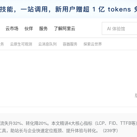
云市场
伙伴
服务
了解阿里云
服务
云原生可观测
云消息队列
容器服务
探索云世界
AI 特惠
数据与 API
成为产品伙伴
企业增值服务
最佳实践
价格计算器
AI 场景体
基础软件
产品伙伴合
阿里云认证
市场活动
配置报价
大模型
自助选配和估算价格
新方式
睿译宝，AI翻译排版一步到位
智启 AI 普惠权益
产品生态集成认证中心
企业支持计划
云上春晚
域名与网站
千问官方 MaaS 平台，为开发者和 Agent 而生，新用户赠送 1 亿 + tokens 额度
Qwen Aud
AI Coding
阿里云Maa
2026 阿里云
云服务器 E
为企业打
数据集
Windows
大模型认证
模型
NEW
NEW
交付可用成果
值低价云产品抢先购
上传文档即自动完成翻译和格式还原
至高享 1亿+免费 tokens，加速 Al 应用落地
提供智能易用的域名与建站服务
智能编程，一键
安全可靠、
产品生态伙伴
专家技术服务
云上奥运之旅
弹性计算合作
阿里云中企出
手机三要素
宝塔 Linux
全部认证
价格优势
有专属领域专家
GLM-5.2：长任务时代开源旗舰模型
阿里云 OPC 创新助力计划
千问大模型
即刻拥有 DeepS
AI 电商营销
对象存储 O
大模型
产品生态伙伴工作台
企业增值服务台
云栖战略参考
云存储合作计
云栖大会
身份实名认证
CentOS
训练营
推动算力普惠，释放技术红利
最高返9万
多领域专家智能体,一键组建 AI 虚拟交付团队
快速构建应用程序和网站，即刻迈出上云第一步
至高百万元 Token 补贴，加速一人公司成长
多元化、高性能、安全可靠的大模型服务
真正可用的 1M 上下文,一次完成代码全链路开发
轻松解锁专属 Dee
从图文生成到
云上的中国
数据库合作计
活动全景
短信
Docker
图片和
站式影视创作平台
Hermes Agent，打造自进化智能体
Token Plan 模型订阅计划
数字证书管理服务（原SSL证书）
5 分钟轻松部署
AI 广告创作
无影云电脑
企业成长
NEW
信息公告
看见新力量
云网络合作计
OCR 文字识别
JAVA
证享300元代金券
可视化编排打通从文字构思到成片全链路闭环
全托管，含MySQL、PostgreSQL、SQL Server、MariaDB多引擎
自主进化，持久记忆，越用越聪明
Qwen3.8-Max 首发尝鲜，限时加量 10 倍，夜间低至2折
实现全站HTTPS，呈现可信的WEB访问
图文、视频一
随时随地安
魔搭 Mode
Kimi-K3
HappyHors
NEW
loud
服务实践
官网公告
金融模力时刻
Salesforce O
版
发票查验
全能环境
Claude Code + GStack 打造工程团队
千问办公，限时限量积分加倍
Qoder
低代码高效构
AI 建站
短信服务
升32%、转化降20%。本文精讲4大核心指标（LCP、FID、TTFB等
型
NEW
作计划
Kimi 最新旗舰模型，长程编程与推理利器
让文字生成流
计划
创新中心
魔搭 ModelSc
健康状态
理服务
让AI从“聊天伙伴”进化为能干活的“数字员工”
安装技能 GStack，拥有专属 AI 工程团队
你的AI工作搭子，覆盖日常办公高频场景
面向真实软件的智能体编程平台
0 代码专业建
E工具，助站长与企业快速定位瓶颈、提升体验与转化。（239字）
客户案例
天气预报查询
操作系统
态合作计划