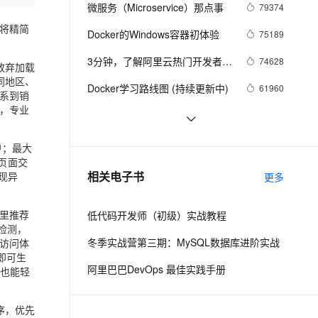
安全
我要投诉
e-1.1-I2V
Cosyvoice-V3-Flash
微服务（Microservice）那点事
79374
PolarDB
上云场景组合购
Milvus 弹性伸缩功能新增节
伴
漫剧创作，剧本、分镜、视频高效生成
100%兼容MySQL、PostgreSQL，兼容Oracle，支持集中和分布式
覆盖90%+业务场景，专享组合折扣价
点支持范围
畅自然，细节丰富
高表现力语音合成大模型，语音克隆听感自然
将精简
VPN
Docker的Windows容器初体验
75189
ernetes 版 ACK
云聚AI 严选权益
AI 原生数据库服务发布
SSL 证书
3分钟，了解阿里云热门开发者工
2V
Fun-ASR
74628
放弃加载
，一键激活高效办公新体验
理容器应用的 K8s 服务
精选AI产品，从模型到应用全链提效
Agent 数据网关
具 Cloud Toolkit
同地区、
文戏情感细腻自然，动作戏激烈拳拳到肉，实现更强表演能力
支持中英文自由切换，具备更强的噪声鲁棒性
堡垒机
Docker学习路线图 (持续更新中)
61960
系到销
AI 用量加速计划
云原生数据库 PolarDB
，专业
防火墙
、识别商机，让客服更高效、服务更出色。
新老同享，达量后返
Agentic Database 发布
利用Zipkin对Spring Cloud应用进
56988
行服务追踪分析
主机安全
应用
基于Docker容器的，Jenkins、
48088
户；最大
GitLab构建持续集成CI
映页面交
千问办公
NEW
谈谈 Docker Volume 之权限管理
43493
AI 应用及服务市场
相关电子书
现异
更多
的智能体编程平台
一站式AI生产力平台
（一）
AI 应用
伶鹊
里推荐
低代码开发师（初级）实战教程
企业级人与Agent协作平台，接入和调度多个数字员工
智能客服平台，对话机器人、对话分析、智能外呼
检测，
大模型
冬季实战营第三期：MySQL数据库进阶实战
访问体
大模型服务平台百炼 - 全妙
自然语言处理
即可生
阿里巴巴DevOps 最佳实践手册
应用创作平台
多模态内容创作工具，已接入 DeepSeek
者也能轻
数据标注
机器学习
序，优先