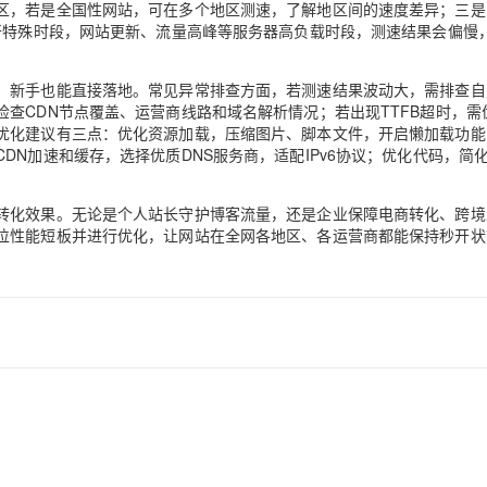
区，若是全国性网站，可在多个地区测速，了解地区间的速度差异；三是
开特殊时段，网站更新、流量高峰等服务器高负载时段，测速结果会偏慢
AI 应用
10分钟微调：让0.6B模型媲美235B模
多模态数据信
型
依托云原生高可用架构,实现Dify私有化部署
，新手也能直接落地。常见异常排查方面，若测速结果波动大，需排查自
用1%尺寸在特定领域达到大模型90%以上效果
查CDN节点覆盖、运营商线路和域名解析情况；若出现TTFB超时，需
一个 AI 助手
超强辅助，Bol
优化建议有三点：优化资源加载，压缩图片、脚本文件，开启懒加载功能
即刻拥有 DeepSeek-R1 满血版
在企业官网、通讯软件中为客户提供 AI 客服
N加速和缓存，选择优质DNS服务商，适配IPv6协议；优化代码，简
多种方案随心选，轻松解锁专属 DeepSeek
转化效果。无论是个人站长守护博客流量，还是企业保障电商转化、跨境
位性能短板并进行优化，让网站在全网各地区、各运营商都能保持秒开状