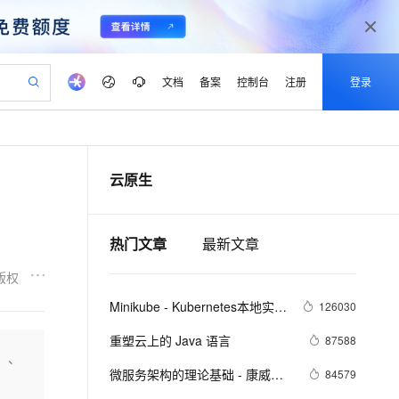
文档
备案
控制台
注册
登录
验
作计划
器
AI 活动
专业服务
服务伙伴合作计划
开发者社区
加入我们
产品动态
服务平台百炼
阿里云 OPC 创新助力计划
云原生
一站式生成采购清单，支持单品或批量购买
io：打造专属 AI 语音助手
S产品伙伴计划（繁花）
峰会
CS
造的大模型服务与应用开发平台
一句话生成原生可编辑精美 PPT 文稿
AI 生产力先锋
Al MaaS 服务伙伴赋能合作
域名
博文
Careers
至高可申请百万元
Qwen3.8-Max 模型上线
开启高性价比 AI 编程新体验
弹性可伸缩的云计算服务
Qwen-Audio-3.0-Realtime 端到端实时语音角色扮演
输入一句话想法, 轻松生成专业的 PPT
先锋实践拓展 AI 生产力的边界
Token 补贴，五大权
计划
海大会
伙伴信用分合作计划
商标
问答
社会招聘
热门文章
最新文章
益加速 OPC 成功
eek-V4-Pro
SS
一键部署幻兽帕鲁游戏服务器
飞天发布时刻
HOT
Open Search 向量检索版支
划
备案
电子书
校园招聘
pSeek-V4-Pro
视频创作，一键激活电商全链路生产力
稳定、安全、高性价比、高性能的云存储服务
一键购买专属联机服务器，轻松开启游戏
所见，即是所愿
持视频检索 Pipeline 功能
更多支持
版权
划
公司注册
镜像站
视频生成
语音识别与合成
专属 QwenPaw
漫剧工坊：一站式动画创作平台
AI 实训营
HOT
应用身份服务 (IDaaS)
Minikube - Kubernetes本地实验
126030
合作伙伴培训与认证
划
上云迁移
站生成，高效打造优质广告素材
全接入的云上超级电脑
从聊天伙伴进化为能主动干活的本地数字员工
快速生产连贯的高质量长漫剧
从基础到进阶，Agent 创客手把手教你
OpenClaw 管理能力上线
环境
lScope
我要反馈
e-1.1-T2V
Qwen3-TTS-Flash
重塑云上的 Java 语言
87588
查询合作伙伴
n Alibaba Cloud ISV 合作
代维服务
建企业门户网站
10 分钟搭建微信、支付宝小程序
）、
MaxCompute MaxFrame 提
畅细腻的高质量视频
离线语音合成大模型，多语言方言自适应，低延迟高稳定
创新加速
ope
微服务架构的理论基础 - 康威定
登录合作伙伴管理后台
我要建议
84579
站，无忧落地极速上线
以可视化方式快速构建移动和 PC 门户网站
国内短信简单易用，安全可靠，秒级触达，全球覆盖200+国家和地区。
高效部署网站，快速应用到小程序
供自动弹性内存功能
律