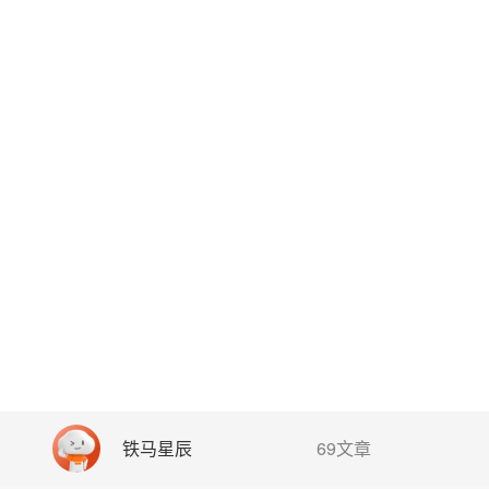
铁马星辰
69文章