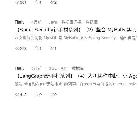
301
1
2
Flittly
|
4月前
|
Java
数据库连接
数据库
【SpringSecurity新手村系列】（2）整合 MyBatis
223
1
1
Flittly
|
3月前
|
SQL
API
数据库
【LangGraph新手村系列】（4）人机协作中断：让 Ag
442
0
0