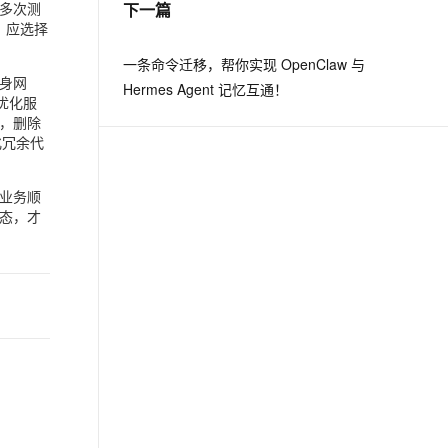
多次测
下一篇
，应选择
息提取
与 AI 智能体进行实时音视频通话
一条命令迁移，帮你实现 OpenClaw 与
从文本、图片、视频中提取结构化的属性信息
构建支持视频理解的 AI 音视频实时通话应用
身网
Hermes Agent 记忆互通！
优化服
t.diy 一步搞定创意建站
构建大模型应用的安全防护体系
，删除
通过自然语言交互简化开发流程,全栈开发支持
通过阿里云安全产品对 AI 应用进行安全防护
化冗余代
业务顺
态，才