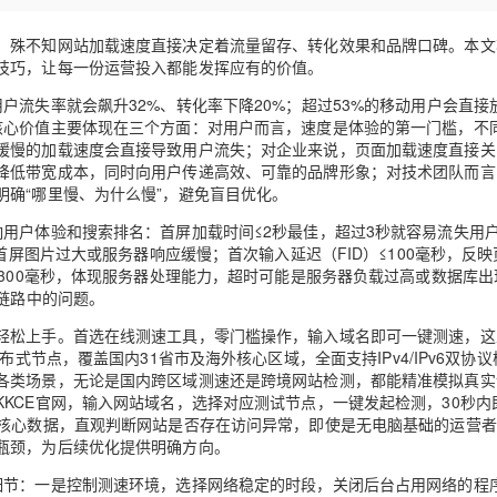
Deepseek-v4-pro
HappyHors
同享
万小智 AI 建站低至 15元/月
Qoder CN
AI 短剧/漫剧
云原生数据库 
快递物流查询
WordPress
成为服务伙
高校合作
点，立即开启云上创新
覆盖公网/内网、递归/权威、移动APP等全场景解析服务
送.CN域名，送备案服务码
基于千问大模型等，支持代码智能生成、研发智能问答
AI助力短剧
态智能体模型
旗舰 MoE 大模型，百万上下文与顶尖推理能力
图生视频，流
，殊不知网站加载速度直接决定着流量留存、转化效果和品牌口碑。本文
Ubuntu
技巧，让每一份运营投入都能发挥应有的价值。
服务生态伙伴
云工开物
企业应用
Works
Night Plan 支持 Qwen 3.8-Max
云原生大数据计算服务 MaxCompute
AI 办公
容器服务 Kub
NEW
GLM-5.2
Wan2.7-T
Red Hat
户流失率就会飙升32%、转化率下降20%；超过53%的移动用户会直接
30+ 款产品免费体验
Data Agent 驱动的一站式 Data+AI 开发治理平台
夜间 5 折，Qwen/Meoo/TokenPlan 客户专享
面向分析的企业级SaaS模式云数据仓库
AI智能应用
提供一站式管
科研合作
核心价值主要体现在三个方面：对用户而言，速度是体验的第一门槛，不
视觉 Coding、空间感知、多模态思考等全面升级
1M上下文，专为长程任务能力而生
ERP
堂（旗舰版）
SUSE
缓慢的加载速度会直接导致用户流失；对企业来说，页面加载速度直接关
智能客服
降低带宽成本，同时向用户传递高效、可靠的品牌形象；对技术团队而言
CRM
防护产品
2个月
自动承接线索
确“哪里慢、为什么慢”，避免盲目优化。
建站小程序
OA 办公系统
AI 应用构建
大模型原生
用户体验和搜索排名：首屏加载时间≤2秒最佳，超过3秒就容易流失用
力提升
财税管理
模板建站
首屏图片过大或服务器响应缓慢；首次输入延迟（FID）≤100毫秒，反
Qoder
大模型服务平台百炼-应用模版
HOT
NEW
≤300毫秒，体现服务器处理能力，超时可能是服务器负载过高或数据库出
面向真实软件
个人版上线、团队版降价；千问3.8-Max首发发尝鲜
丰富多元化的应用模版和解决方案
400电话
定制建站
位链路中的问题。
万有无界
大模型服务平台百炼-智能体
方案
广告营销
模板小程序
轻松上手。首选在线测速工具，零门槛操作，输入域名即可一键测速，这
的模型效果
灵活可视化地构建企业级 Agent
式节点，覆盖国内31省市及海外核心区域，全面支持IPv4/IPv6双协议
定制小程序
各类场景，无论是国内跨区域测速还是跨境网站检测，都能精准模拟真实
秒悟
人工智能平台 PAI
KCE官网，输入网站域名，选择对应测试节点，一键发起检测，30秒内
APP 开发
云端极速 AI 
等核心数据，直观判断网站是否存在访问异常，即使是无电脑基础的运营
新一代 AI 视频生成模型，深度适配广告营销等场景
AI Native 的算法工程平台，一站式完成建模、训练、推理服务部署
瓶颈，为后续优化提供明确方向。
建站系统
细节：一是控制测速环境，选择网络稳定的时段，关闭后台占用网络的程