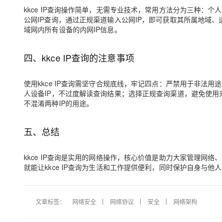
大模型解决方案
kkce IP查询操作简单，无需专业技术，常用方法分为三种：
公网IP查询，通过正规渠道输入公网IP，即可获取其所属地域
迁移与运维管理
快速部署 Dify，高效搭建 
域网内所有设备的内网IP信息。
专有云
四、kkce IP查询的注意事项
10 分钟在聊天系统中增加
使用kkce IP查询需坚守合规底线，牢记四点：严禁用于非
人设备IP，不过度解读查询结果；选择正规查询渠道，避免使用
不混淆两种IP的用途。
五、总结
kkce IP查询是实用的网络操作，核心价值是助力大家管理
就能让kkce IP查询为生活和工作提供便利，同时保护自身与他
文章标签：
网络安全
网络协议
安全
网络架构