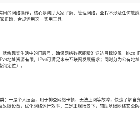
Deepseek-v4-pro
HappyHors
同享
万小智 AI 建站低至 15元/月
Qoder CN
AI 短剧/漫剧
云原生数据库 
快递物流查询
WordPress
成为服务伙
高校合作
点，立即开启云上创新
覆盖公网/内网、递归/权威、移动APP等全场景解析服务
送.CN域名，送备案服务码
基于千问大模型等，支持代码智能生成、研发智能问答
AI助力短剧
态智能体模型
旗舰 MoE 大模型，百万上下文与顶尖推理能力
图生视频，流
且实用的网络操作，核心是帮助大家了解、管理网络，全程不涉及任何敏感
Ubuntu
力大家正确、合规运用这一实用工具。
服务生态伙伴
云工开物
企业应用
Works
Night Plan 支持 Qwen 3.8-Max
云原生大数据计算服务 MaxCompute
AI 办公
容器服务 Kub
NEW
GLM-5.2
Wan2.7-T
Red Hat
30+ 款产品免费体验
Data Agent 驱动的一站式 Data+AI 开发治理平台
夜间 5 折，Qwen/Meoo/TokenPlan 客户专享
面向分析的企业级SaaS模式云数据仓库
AI智能应用
提供一站式管
科研合作
视觉 Coding、空间感知、多模态思考等全面升级
1M上下文，专为长程任务能力而生
ERP
堂（旗舰版）
SUSE
智能客服
CRM
防护产品
2个月
自动承接线索
就像现实生活中的门牌号，确保网络数据能精准送达目标设备。kkce I
建站小程序
，IPv4地址资源有限，IPv6可满足未来互联网发展需求；同时分为公有地
OA 办公系统
AI 应用构建
大模型原生
查询定位）。
力提升
财税管理
模板建站
Qoder
大模型服务平台百炼-应用模版
HOT
NEW
面向真实软件
个人版上线、团队版降价；千问3.8-Max首发发尝鲜
丰富多元化的应用模版和解决方案
400电话
定制建站
万有无界
大模型服务平台百炼-智能体
方案
广告营销
模板小程序
括三类：一是个人层面，用于排查网络卡顿、无法上网等故障，快速了解自身
的模型效果
灵活可视化地构建企业级 Agent
定制小程序
定位故障设备，优化网络运行效率；三是正规场景下，辅助基础网络安全防
秒悟
人工智能平台 PAI
APP 开发
云端极速 AI 
新一代 AI 视频生成模型，深度适配广告营销等场景
AI Native 的算法工程平台，一站式完成建模、训练、推理服务部署
建站系统