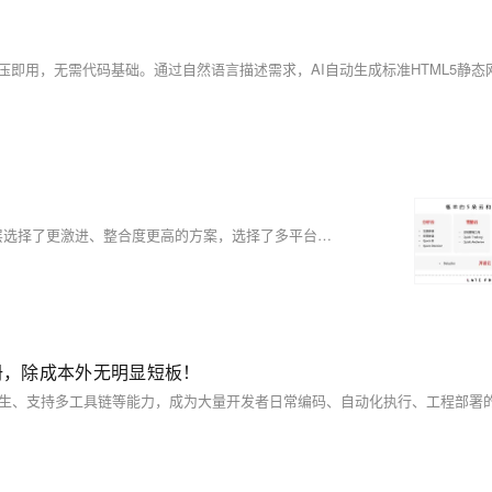
（转载报道媒体：晚点LatePost）推动瓴羊形成的过程中，阿里管理层选择了更激进、整合度更高的方案，选择了多平台、多云的定位。中国互联网发展二十多年，从开放走向封闭，或主动或被动，现在它正重新走向开放，这是大势所趋。
与配置手册，除成本外无明显短板！