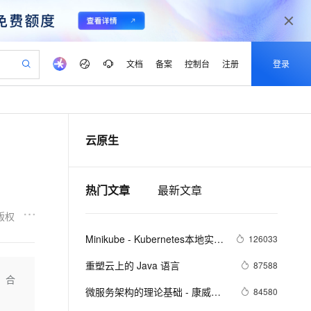
文档
备案
控制台
注册
登录
验
作计划
器
AI 活动
专业服务
服务伙伴合作计划
开发者社区
加入我们
产品动态
服务平台百炼
阿里云 OPC 创新助力计划
云原生
一站式生成采购清单，支持单品或批量购买
io：打造专属 AI 语音助手
S产品伙伴计划（繁花）
峰会
CS
造的大模型服务与应用开发平台
一句话生成原生可编辑精美 PPT 文稿
AI 生产力先锋
Al MaaS 服务伙伴赋能合作
域名
博文
Careers
至高可申请百万元
Qwen3.8-Max 模型上线
开启高性价比 AI 编程新体验
弹性可伸缩的云计算服务
Qwen-Audio-3.0-Realtime 端到端实时语音角色扮演
输入一句话想法, 轻松生成专业的 PPT
先锋实践拓展 AI 生产力的边界
Token 补贴，五大权
计划
海大会
伙伴信用分合作计划
商标
问答
社会招聘
热门文章
最新文章
益加速 OPC 成功
eek-V4-Pro
SS
一键部署幻兽帕鲁游戏服务器
飞天发布时刻
HOT
Open Search 向量检索版支
划
备案
电子书
校园招聘
pSeek-V4-Pro
视频创作，一键激活电商全链路生产力
稳定、安全、高性价比、高性能的云存储服务
一键购买专属联机服务器，轻松开启游戏
所见，即是所愿
持视频检索 Pipeline 功能
更多支持
版权
划
公司注册
镜像站
视频生成
语音识别与合成
专属 QwenPaw
漫剧工坊：一站式动画创作平台
AI 实训营
HOT
应用身份服务 (IDaaS)
Minikube - Kubernetes本地实验
126033
合作伙伴培训与认证
划
上云迁移
站生成，高效打造优质广告素材
全接入的云上超级电脑
从聊天伙伴进化为能主动干活的本地数字员工
快速生产连贯的高质量长漫剧
从基础到进阶，Agent 创客手把手教你
OpenClaw 管理能力上线
环境
lScope
我要反馈
e-1.1-T2V
Qwen3-TTS-Flash
重塑云上的 Java 语言
87588
查询合作伙伴
n Alibaba Cloud ISV 合作
代维服务
建企业门户网站
10 分钟搭建微信、支付宝小程序
、合
MaxCompute MaxFrame 提
畅细腻的高质量视频
离线语音合成大模型，多语言方言自适应，低延迟高稳定
创新加速
ope
微服务架构的理论基础 - 康威定
登录合作伙伴管理后台
我要建议
84580
站，无忧落地极速上线
以可视化方式快速构建移动和 PC 门户网站
国内短信简单易用，安全可靠，秒级触达，全球覆盖200+国家和地区。
高效部署网站，快速应用到小程序
供自动弹性内存功能
律