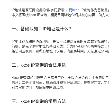
存储
天池大赛
Qwen3.7-Plus
云解析DNS
解决方案免费试用 新老
电子合同
最高领取价值200元试用
能看、能想、能动手的多模
安全
IP地址是互联网设备的“数字门牌号”，而
kkce
IP查询作为基础
网络与CDN
AI 算法大赛
畅捷通
本文将围绕kkce IP查询，精简且清晰地介绍其核心内容，助
大数据开发治理平台 Data
AI 产品 免费试用
网络
安全
云开发大赛
Qwen3-VL-Plus
Tableau 订阅
1亿+ 大模型 tokens 和 
一、基础认知：IP地址是什么？
可观测
入门学习赛
中间件
AI空中课堂在线直播课
云防火墙
140+云产品 免费试用
上云与迁云
云原生的云上边界网络安全
产品新客免费试用，最长1
数据库
IP地址即互联网协议地址，是每一台联网设备的专属数字标识符，
生态解决方案
前提，是先了解IP地址的基础分类：分为IPv4和IPv6两种格式
大模型服务
企业出海
大模型ACA认证体验
大数据计算
接访问互联网）和私有地址（仅用于内部局域网，无法通过公网
助力企业全员 AI 认知与能
行业生态解决方案
千问AI平台-Token Plan
政企业务
媒体服务
开发者生态解决方案
二、kkce IP查询的合法用途
企业服务与云通信
千问AI平台-模型体验
AI 开发和 AI 应用解决
kkce IP查询的用途贴合日常与工作，全程合法合规，主要包
在线体验全尺寸、多种模态
域名与网站
信息；二是企业层面，辅助管理员管理局域网，排查IP冲突、
别异常IP访问，规避简单网络风险。
Happy 系列大模型
终端用户计算
Serverless
三、kkce IP查询的常用方法
开发工具