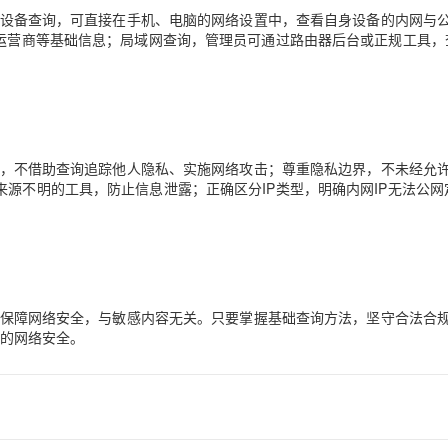
个人设备查询，可直接在手机、电脑的网络设置中，查看自身设备的内网与公
、运营商等基础信息；局域网查询，管理员可通过路由器后台或正规工具，
AI 应用
10分钟微调：让0.6B模型媲美235B模
多模态数据信
型
依托云原生高可用架构,实现Dify私有化部署
用1%尺寸在特定领域达到大模型90%以上效果
一个 AI 助手
超强辅助，Bol
即刻拥有 DeepSeek-R1 满血版
在企业官网、通讯软件中为客户提供 AI 客服
多种方案随心选，轻松解锁专属 DeepSeek
法用途，不借助查询追踪他人隐私、实施网络攻击；尊重隐私边界，不未经允
来源不明的工具，防止信息泄露；正确区分IP类型，明确内网IP无法公网
网络、保障网络安全，与敏感内容无关。只要掌握基础查询方法，坚守合法合
人的网络安全。