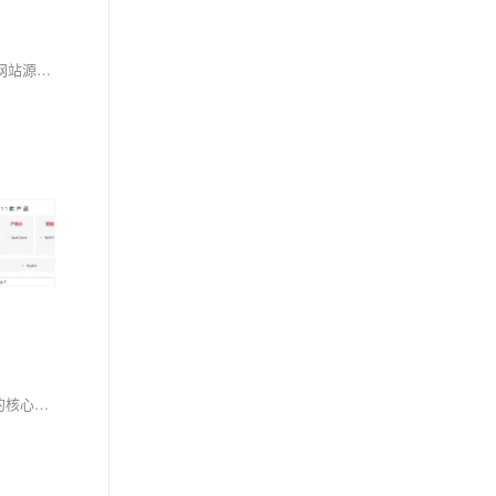
OpenClaw（小龙虾）是本地离线AI建站工具，Windows一键部署、解压即用，无需代码基础。通过自然语言描述需求，AI自动生成标准HTML5静态网站源码（含HTML/CSS/JS），全程离线、数据不外泄。30分钟即可完成企业官网创建、调试与上线，安全高效，适合零基础用户及中小企业。（239字）
在 AI 编程工具日趋成熟的今天，Claude Code 凭借任务驱动、终端原生、支持多工具链等能力，成为大量开发者日常编码、自动化执行、工程部署的核心助手。但原生模型账号不稳定、使用成本偏高的问题，一直困扰重度用户。DeepSeek V4-Pro 的出现提供了理想替代方案，它具备超强代码能力、超长上下文窗口，并提供完整兼容 Anthropic 协议的 API，只需简单配置即可无缝接入 Claude Code，同时具备更稳定的服务状态。