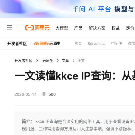
大模型
产品
解决方案
权益
定价
开发者社区
首页
Serverless
中间件
微
大模型
产品
解决方案
权益
定价
云市场
伙伴
服务
了解阿里云
精选产品
精选解决方案
普惠上云
产品定价
精选商城
成为销售伙伴
售前咨询
为什么选择阿里云
千问AI平台
开发者社区
云原生
文章
正文
了解云产品的定价详情
大模型服务平台百炼
千问办公，解锁你的工作
普惠上云 官方力荐
分销伙伴
在线服务
网站建设
什么是云计算
大
一文读懂kkce IP查询
大模型服务与应用平台
企业级Agent产品，直接
云服务器38元/年起，超
咨询伙伴
多端小程序
技术领先
云上成本管理
售后服务
轻量应用服务器
Agency Agents：拥
官方推荐返现计划
大模型
精选产品
精选解决方案
Salesforce 国际版订阅
稳定可靠
管理和优化成本
推荐新用户得奖励，单订单
销售伙伴合作计划
2026-05-14
500
自助服务
友盟天域
安全合规
人工智能与机器学习
AI
文本生成
云数据库 RDS
HappyHorse 打造一
云工开物
无影生态合作计划
在线服务
观测云
分析师报告
高校专属算力普惠，学生认
计算
互联网应用开发
Qwen3.8-Max
HOT
Salesforce On Alibaba C
工单服务
Tuya 物联网平台阿里云
研究报告与白皮书
人工智能平台 PAI
快速拥有专属 OpenClaw
简介：
kkce IP查询是合法实用的网络工具，用于查看设
大模
Consulting Partner 合
大数据
容器
智能体时代全能旗舰模型
免费试用
短信专区
一站式AI开发、训练和推
规用途、三种常用查询方法及四大注意事项，强调不涉隐私、
蓝凌 OA
AI 大模型销售与服务生
现代化应用