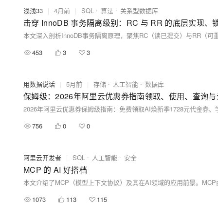
浅浅33
|
4月前
|
SQL
算法
关系型数据库
击穿 InnoDB 事务隔离级别：RC 与 RR 的底层实现
453
3
3
用数据说话
|
5月前
|
存储
人工智能
数据库
保姆级：2026年阿里云优惠券指南领取、使用、查询
756
0
0
阿里云开发者
|
SQL
人工智能
安全
MCP 的 AI 好搭档
1073
113
115