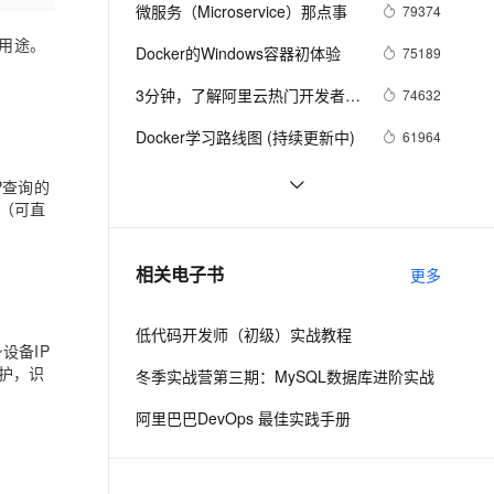
安全
我要投诉
e-1.1-I2V
Cosyvoice-V3-Flash
微服务（Microservice）那点事
79374
PolarDB
上云场景组合购
Milvus 弹性伸缩功能新增节
伴
漫剧创作，剧本、分镜、视频高效生成
100%兼容MySQL、PostgreSQL，兼容Oracle，支持集中和分布式
覆盖90%+业务场景，专享组合折扣价
点支持范围
畅自然，细节丰富
高表现力语音合成大模型，语音克隆听感自然
用途。
VPN
Docker的Windows容器初体验
75189
ernetes 版 ACK
云聚AI 严选权益
AI 原生数据库服务发布
SSL 证书
3分钟，了解阿里云热门开发者工
2V
Fun-ASR
74632
，一键激活高效办公新体验
理容器应用的 K8s 服务
精选AI产品，从模型到应用全链提效
Agent 数据网关
具 Cloud Toolkit
文戏情感细腻自然，动作戏激烈拳拳到肉，实现更强表演能力
支持中英文自由切换，具备更强的噪声鲁棒性
堡垒机
Docker学习路线图 (持续更新中)
61964
AI 用量加速计划
云原生数据库 PolarDB
防火墙
、识别商机，让客服更高效、服务更出色。
新老同享，达量后返
Agentic Database 发布
利用Zipkin对Spring Cloud应用进
56990
P查询的
行服务追踪分析
址（可直
主机安全
应用
基于Docker容器的，Jenkins、
48088
GitLab构建持续集成CI
千问办公
NEW
谈谈 Docker Volume 之权限管理
43494
AI 应用及服务市场
相关电子书
更多
的智能体编程平台
一站式AI生产力平台
（一）
AI 应用
伶鹊
低代码开发师（初级）实战教程
设备IP
企业级人与Agent协作平台，接入和调度多个数字员工
智能客服平台，对话机器人、对话分析、智能外呼
大模型
护，识
冬季实战营第三期：MySQL数据库进阶实战
大模型服务平台百炼 - 全妙
自然语言处理
阿里巴巴DevOps 最佳实践手册
应用创作平台
多模态内容创作工具，已接入 DeepSeek
数据标注
机器学习