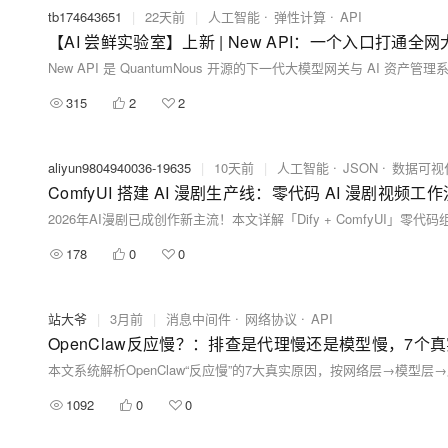
tb174643651
|
22天前
|
人工智能
弹性计算
API
【AI 尝鲜实验室】上新 | New API：一个入口打通
315
2
2
aliyun9804940036-19635
|
10天前
|
人工智能
JSON
数据可视
ComfyUI 搭建 AI 漫剧生产线：零代码 AI 漫剧视频工作
178
0
0
站大爷
|
3月前
|
消息中间件
网络协议
API
OpenClaw反应慢？：排查是代理慢还是模型慢，7个
1092
0
0