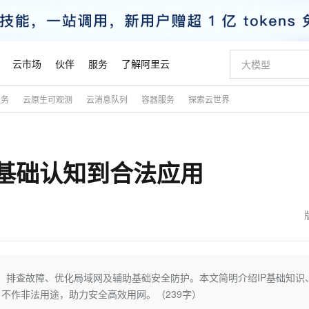
云市场
伙伴
服务
了解阿里云
服务
云原生可观测
云消息队列
容器服务
探索云世界
AI 特惠
数据与 API
成为产品伙伴
企业增值服务
最佳实践
价格计算器
AI 场景体
基础软件
产品伙伴合
阿里云认证
市场活动
配置报价
大模型
自助选配和估算价格
新方式
睿译宝，AI翻译排版一步到位
智启 AI 普惠权益
产品生态集成认证中心
企业支持计划
云上春晚
域名与网站
千问官方 MaaS 平台，为开发者和 Agent 而生，新用户赠送 1 亿 + tokens 额度
Qwen Aud
AI Coding
阿里云Maa
2026 阿里云
云服务器 E
为企业打
数据集
Windows
大模型认证
模型
NEW
NEW
：从基础认知到合法应用
交付可用成果
值低价云产品抢先购
上传文档即自动完成翻译和格式还原
至高享 1亿+免费 tokens，加速 Al 应用落地
提供智能易用的域名与建站服务
智能编程，一键
安全可靠、
产品生态伙伴
专家技术服务
云上奥运之旅
弹性计算合作
阿里云中企出
手机三要素
宝塔 Linux
全部认证
价格优势
有专属领域专家
GLM-5.2：长任务时代开源旗舰模型
阿里云 OPC 创新助力计划
千问大模型
即刻拥有 DeepS
AI 电商营销
对象存储 O
大模型
产品生态伙伴工作台
企业增值服务台
云栖战略参考
云存储合作计
云栖大会
身份实名认证
CentOS
训练营
推动算力普惠，释放技术红利
最高返9万
多领域专家智能体,一键组建 AI 虚拟交付团队
快速构建应用程序和网站，即刻迈出上云第一步
至高百万元 Token 补贴，加速一人公司成长
多元化、高性能、安全可靠的大模型服务
真正可用的 1M 上下文,一次完成代码全链路开发
轻松解锁专属 Dee
从图文生成到
云上的中国
数据库合作计
活动全景
短信
Docker
图片和
站式影视创作平台
Hermes Agent，打造自进化智能体
Token Plan 模型订阅计划
数字证书管理服务（原SSL证书）
5 分钟轻松部署
AI 广告创作
无影云电脑
企业成长
NEW
信息公告
看见新力量
云网络合作计
OCR 文字识别
JAVA
证享300元代金券
可视化编排打通从文字构思到成片全链路闭环
全托管，含MySQL、PostgreSQL、SQL Server、MariaDB多引擎
自主进化，持久记忆，越用越聪明
Qwen3.8-Max 首发尝鲜，限时加量 10 倍，夜间低至2折
实现全站HTTPS，呈现可信的WEB访问
图文、视频一
随时随地安
魔搭 Mode
Kimi-K3
HappyHors
NEW
loud
服务实践
官网公告
金融模力时刻
Salesforce O
版
发票查验
全能环境
Claude Code + GStack 打造工程团队
千问办公，限时限量积分加倍
Qoder
低代码高效构
AI 建站
短信服务
备IP、排查故障、优化局域网及辅助基础安全防护。本文简明介绍IP基础知识
型
NEW
作计划
Kimi 最新旗舰模型，长程编程与推理利器
让文字生成流
计划
创新中心
魔搭 ModelSc
健康状态
理服务
让AI从“聊天伙伴”进化为能干活的“数字员工”
安装技能 GStack，拥有专属 AI 工程团队
你的AI工作搭子，覆盖日常办公高频场景
面向真实软件的智能体编程平台
0 代码专业建
不作非法用途，助力安全高效用网。（239字）
客户案例
天气预报查询
操作系统
态合作计划