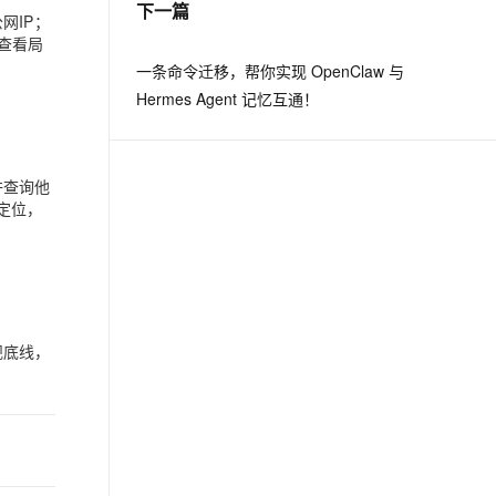
下一篇
网IP；
查看局
息提取
与 AI 智能体进行实时音视频通话
一条命令迁移，帮你实现 OpenClaw 与
从文本、图片、视频中提取结构化的属性信息
构建支持视频理解的 AI 音视频实时通话应用
Hermes Agent 记忆互通！
t.diy 一步搞定创意建站
构建大模型应用的安全防护体系
通过自然语言交互简化开发流程,全栈开发支持
通过阿里云安全产品对 AI 应用进行安全防护
许查询他
定位，
规底线，