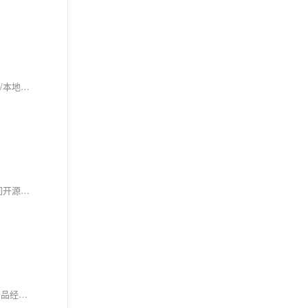
网站打开慢？别急着瞎优化！本文提供一套零门槛、可复用的排查—解决—维护全流程：先用测速工具+浏览器调试精准定位慢因（服务器/资源/网络/本地），再针对性优化（升配、压缩图片、开CDN、配缓存），最后定期测速清理。小白也能3步提速，稳保秒开！（239字）
2026年AI智能体爆发，OpenClaw（24小时在线秘书，适配钉钉/微信等，快速上手）与Hermes（自进化型助理，擅复杂任务与自主学习）成两大热门开源框架。本文深度对比+阿里云一键部署指南，助你零门槛启用AI Agent！
本片文章将围绕阿里云短信服务的完整接入链路，拆解从资质申请、签名审核、模板配置、运营商报备，到 API 发送和状态回执的关键步骤，帮助产品经理、运营人员、技术负责人和开发者快速理解短信服务接入流程，提前做好上线准备。