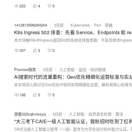
222
4
5
1412813596264204
|
3月前
|
Kubernetes
Perl
容器
K8s Ingress 502 排查：先看 Service、Endpoints 和 re
337
3
3
Promise微笑
|
3月前
|
人工智能
监控
知识图谱
AI搜索时代的流量重构：Geo优化精细化运营标准与实
本文将深入探讨在Geo优化中如何实现精细化运营，解析其核心标准
195
5
5
游客t22icqkctssyq
|
3月前
|
人工智能
自然语言处理
算法
"大三考下CAIE一级人工智能认证，我秋招时吃到了红利