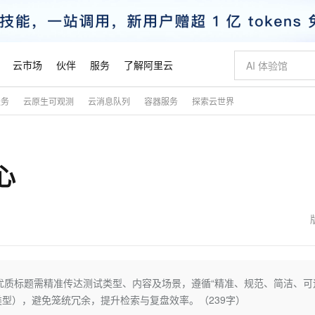
云市场
伙伴
服务
了解阿里云
服务
云原生可观测
云消息队列
容器服务
探索云世界
AI 特惠
数据与 API
成为产品伙伴
企业增值服务
最佳实践
价格计算器
AI 场景体
基础软件
产品伙伴合
阿里云认证
市场活动
配置报价
大模型
自助选配和估算价格
新方式
睿译宝，AI翻译排版一步到位
智启 AI 普惠权益
产品生态集成认证中心
企业支持计划
云上春晚
域名与网站
千问官方 MaaS 平台，为开发者和 Agent 而生，新用户赠送 1 亿 + tokens 额度
Qwen Aud
AI Coding
阿里云Maa
2026 阿里云
云服务器 E
为企业打
数据集
Windows
大模型认证
模型
NEW
NEW
心
交付可用成果
值低价云产品抢先购
上传文档即自动完成翻译和格式还原
至高享 1亿+免费 tokens，加速 Al 应用落地
提供智能易用的域名与建站服务
智能编程，一键
安全可靠、
产品生态伙伴
专家技术服务
云上奥运之旅
弹性计算合作
阿里云中企出
手机三要素
宝塔 Linux
全部认证
价格优势
有专属领域专家
GLM-5.2：长任务时代开源旗舰模型
阿里云 OPC 创新助力计划
千问大模型
即刻拥有 DeepS
AI 电商营销
对象存储 O
大模型
产品生态伙伴工作台
企业增值服务台
云栖战略参考
云存储合作计
云栖大会
身份实名认证
CentOS
训练营
推动算力普惠，释放技术红利
最高返9万
多领域专家智能体,一键组建 AI 虚拟交付团队
快速构建应用程序和网站，即刻迈出上云第一步
至高百万元 Token 补贴，加速一人公司成长
多元化、高性能、安全可靠的大模型服务
真正可用的 1M 上下文,一次完成代码全链路开发
轻松解锁专属 Dee
从图文生成到
云上的中国
数据库合作计
活动全景
短信
Docker
图片和
站式影视创作平台
Hermes Agent，打造自进化智能体
Token Plan 模型订阅计划
数字证书管理服务（原SSL证书）
5 分钟轻松部署
AI 广告创作
无影云电脑
企业成长
NEW
信息公告
看见新力量
云网络合作计
OCR 文字识别
JAVA
证享300元代金券
可视化编排打通从文字构思到成片全链路闭环
全托管，含MySQL、PostgreSQL、SQL Server、MariaDB多引擎
自主进化，持久记忆，越用越聪明
Qwen3.8-Max 首发尝鲜，限时加量 10 倍，夜间低至2折
实现全站HTTPS，呈现可信的WEB访问
图文、视频一
随时随地安
魔搭 Mode
Kimi-K3
HappyHors
NEW
loud
服务实践
官网公告
金融模力时刻
Salesforce O
版
发票查验
全能环境
Claude Code + GStack 打造工程团队
千问办公，限时限量积分加倍
Qoder
低代码高效构
AI 建站
短信服务
优质标题需精准传达测试类型、内容及场景，遵循“精准、规范、简洁、可
型
NEW
作计划
Kimi 最新旗舰模型，长程编程与推理利器
让文字生成流
计划
创新中心
魔搭 ModelSc
健康状态
理服务
让AI从“聊天伙伴”进化为能干活的“数字员工”
安装技能 GStack，拥有专属 AI 工程团队
你的AI工作搭子，覆盖日常办公高频场景
面向真实软件的智能体编程平台
0 代码专业建
类型），避免笼统冗余，提升检索与复盘效率。（239字）
客户案例
天气预报查询
操作系统
态合作计划