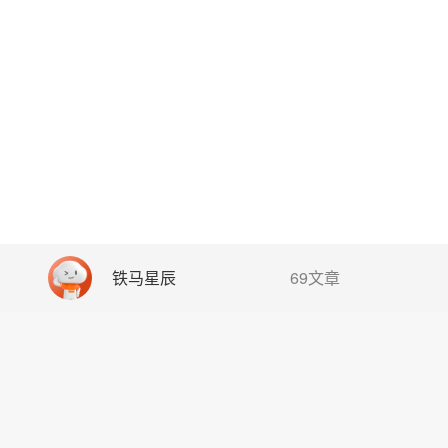
铁马星辰
69文章