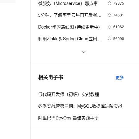
安全
我要投诉
e-1.1-I2V
Cosyvoice-V3-Flash
微服务（Microservice）那点事
79375
PolarDB
上云场景组合购
Milvus 弹性伸缩功能新增节
伴
漫剧创作，剧本、分镜、视频高效生成
100%兼容MySQL、PostgreSQL，兼容Oracle，支持集中和分布式
覆盖90%+业务场景，专享组合折扣价
点支持范围
畅自然，细节丰富
高表现力语音合成大模型，语音克隆听感自然
VPN
3分钟，了解阿里云热门开发者工
74631
具 Cloud Toolkit
ernetes 版 ACK
云聚AI 严选权益
AI 原生数据库服务发布
SSL 证书
Docker学习路线图 (持续更新中)
2V
Fun-ASR
61962
，一键激活高效办公新体验
理容器应用的 K8s 服务
精选AI产品，从模型到应用全链提效
Agent 数据网关
文戏情感细腻自然，动作戏激烈拳拳到肉，实现更强表演能力
支持中英文自由切换，具备更强的噪声鲁棒性
堡垒机
利用Zipkin对Spring Cloud应用进
56990
AI 用量加速计划
云原生数据库 PolarDB
行服务追踪分析
防火墙
、识别商机，让客服更高效、服务更出色。
新老同享，达量后返
Agentic Database 发布
当 Kubernetes 遇到阿里云
52015
主机安全
应用
基于Docker容器的，Jenkins、
48082
GitLab构建持续集成CI
千问办公
NEW
谈谈 Docker Volume 之权限管理
43498
AI 应用及服务市场
相关电子书
更多
的智能体编程平台
一站式AI生产力平台
（一）
AI 应用
伶鹊
低代码开发师（初级）实战教程
企业级人与Agent协作平台，接入和调度多个数字员工
智能客服平台，对话机器人、对话分析、智能外呼
大模型
冬季实战营第三期：MySQL数据库进阶实战
大模型服务平台百炼 - 全妙
自然语言处理
阿里巴巴DevOps 最佳实践手册
应用创作平台
多模态内容创作工具，已接入 DeepSeek
数据标注
机器学习