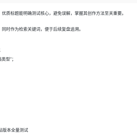
Deepseek-v4-pro
HappyHors
同享
万小智 AI 建站低至 15元/月
Qoder CN
AI 短剧/漫剧
云原生数据库 
快递物流查询
WordPress
成为服务伙
高校合作
点，立即开启云上创新
覆盖公网/内网、递归/权威、移动APP等全场景解析服务
送.CN域名，送备案服务码
基于千问大模型等，支持代码智能生成、研发智能问答
AI助力短剧
态智能体模型
旗舰 MoE 大模型，百万上下文与顶尖推理能力
图生视频，流
，优质标题能明确测试核心，避免误解，掌握其创作方法至关重要。
Ubuntu
服务生态伙伴
云工开物
企业应用
Works
Night Plan 支持 Qwen 3.8-Max
云原生大数据计算服务 MaxCompute
AI 办公
容器服务 Kub
NEW
GLM-5.2
Wan2.7-T
Red Hat
，同时作为检索关键词，便于后续复盘追溯。
30+ 款产品免费体验
Data Agent 驱动的一站式 Data+AI 开发治理平台
夜间 5 折，Qwen/Meoo/TokenPlan 客户专享
面向分析的企业级SaaS模式云数据仓库
AI智能应用
提供一站式管
科研合作
视觉 Coding、空间感知、多模态思考等全面升级
1M上下文，专为长程任务能力而生
ERP
堂（旗舰版）
SUSE
智能客服
CRM
防护产品
2个月
自动承接线索
；
建站小程序
OA 办公系统
AI 应用构建
大模型原生
档类型”；
力提升
财税管理
模板建站
Qoder
大模型服务平台百炼-应用模版
HOT
NEW
面向真实软件
个人版上线、团队版降价；千问3.8-Max首发发尝鲜
丰富多元化的应用模版和解决方案
400电话
定制建站
万有无界
大模型服务平台百炼-智能体
方案
广告营销
模板小程序
的模型效果
灵活可视化地构建企业级 Agent
定制小程序
秒悟
人工智能平台 PAI
APP 开发
云端极速 AI 
新一代 AI 视频生成模型，深度适配广告营销等场景
AI Native 的算法工程平台，一站式完成建模、训练、推理服务部署
建站系统
站版本全量测试