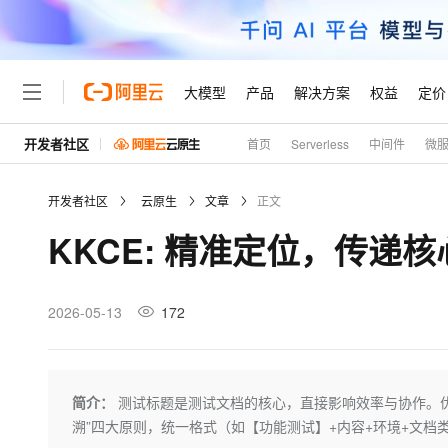
大模型
产品
解决方案
权益
定价
开发者社区
首页
Serverless
中间件
微
大模型
产品
解决方案
权益
定价
云市场
伙伴
服务
了解阿里云
精选产品
精选解决方案
普惠上云
产品定价
精选商城
成为销售伙伴
售前咨询
为什么选择阿里云
千问AI平台
开发者社区
云原生
文章
正文
了解云产品的定价详情
大模型服务平台百炼
千问办公，解锁你的工作
普惠上云 官方力荐
分销伙伴
在线服务
网站建设
什么是云计算
大
KKCE: 精准定位，传递核
大模型服务与应用平台
企业级Agent产品，直接
云服务器38元/年起，超
咨询伙伴
多端小程序
技术领先
云上成本管理
售后服务
轻量应用服务器
Agency Agents：拥
官方推荐返现计划
大模型
精选产品
精选解决方案
Salesforce 国际版订阅
稳定可靠
管理和优化成本
推荐新用户得奖励，单订单
销售伙伴合作计划
2026-05-13
172
自助服务
友盟天域
安全合规
人工智能与机器学习
AI
文本生成
云数据库 RDS
HappyHorse 打造一
云工开物
无影生态合作计划
在线服务
观测云
分析师报告
高校专属算力普惠，学生认
计算
互联网应用开发
Qwen3.8-Max
HOT
Salesforce On Alibaba C
工单服务
Tuya 物联网平台阿里云
研究报告与白皮书
人工智能平台 PAI
快速拥有专属 OpenClaw
简介：
测试标题是测试文档的核心，直接影响效率与协作。
大模
Consulting Partner 合
大数据
容器
智能体时代全能旗舰模型
免费试用
短信专区
一站式AI开发、训练和推
溯”四大原则，统一格式（如【功能测试】+内容+环境+文档
蓝凌 OA
AI 大模型销售与服务生
现代化应用