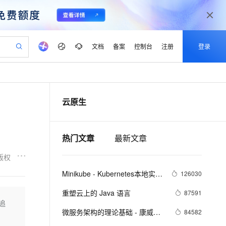
文档
备案
控制台
注册
登录
验
作计划
器
AI 活动
专业服务
服务伙伴合作计划
开发者社区
加入我们
产品动态
服务平台百炼
阿里云 OPC 创新助力计划
云原生
一站式生成采购清单，支持单品或批量购买
io：打造专属 AI 语音助手
S产品伙伴计划（繁花）
峰会
CS
造的大模型服务与应用开发平台
一句话生成原生可编辑精美 PPT 文稿
AI 生产力先锋
Al MaaS 服务伙伴赋能合作
域名
博文
Careers
至高可申请百万元
Qwen3.8-Max 模型上线
开启高性价比 AI 编程新体验
弹性可伸缩的云计算服务
Qwen-Audio-3.0-Realtime 端到端实时语音角色扮演
输入一句话想法, 轻松生成专业的 PPT
先锋实践拓展 AI 生产力的边界
Token 补贴，五大权
计划
海大会
伙伴信用分合作计划
商标
问答
社会招聘
热门文章
最新文章
益加速 OPC 成功
eek-V4-Pro
SS
一键部署幻兽帕鲁游戏服务器
飞天发布时刻
HOT
Open Search 向量检索版支
划
备案
电子书
校园招聘
pSeek-V4-Pro
视频创作，一键激活电商全链路生产力
稳定、安全、高性价比、高性能的云存储服务
一键购买专属联机服务器，轻松开启游戏
所见，即是所愿
持视频检索 Pipeline 功能
更多支持
版权
划
公司注册
镜像站
视频生成
语音识别与合成
专属 QwenPaw
漫剧工坊：一站式动画创作平台
AI 实训营
HOT
应用身份服务 (IDaaS)
Minikube - Kubernetes本地实验
126030
合作伙伴培训与认证
划
上云迁移
站生成，高效打造优质广告素材
全接入的云上超级电脑
从聊天伙伴进化为能主动干活的本地数字员工
快速生产连贯的高质量长漫剧
从基础到进阶，Agent 创客手把手教你
OpenClaw 管理能力上线
环境
lScope
我要反馈
e-1.1-T2V
Qwen3-TTS-Flash
重塑云上的 Java 语言
87591
查询合作伙伴
n Alibaba Cloud ISV 合作
代维服务
建企业门户网站
10 分钟搭建微信、支付宝小程序
追
MaxCompute MaxFrame 提
畅细腻的高质量视频
离线语音合成大模型，多语言方言自适应，低延迟高稳定
创新加速
ope
微服务架构的理论基础 - 康威定
登录合作伙伴管理后台
我要建议
84582
站，无忧落地极速上线
以可视化方式快速构建移动和 PC 门户网站
国内短信简单易用，安全可靠，秒级触达，全球覆盖200+国家和地区。
高效部署网站，快速应用到小程序
供自动弹性内存功能
律