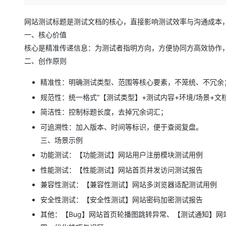
存储
天池大赛
Qwen3.7-Plus
云解析DNS
解决方案免费试用 新老
电子合同
最高领取价值200元试用
能看、能想、能动手的多模
安全
网络与CDN
网站测试标题是测试文档的核心，直接影响测试效率与沟通成本
AI 算法大赛
畅捷通
一、核心价值
大数据开发治理平台 Data
AI 产品 免费试用
网络
安全
云开发大赛
Qwen3-VL-Plus
Tableau 订阅
核心是精准传递信息：为测试者指明方向，方便协同方高效协作
1亿+ 大模型 tokens 和 
可观测
入门学习赛
二、创作原则
中间件
AI空中课堂在线直播课
云防火墙
140+云产品 免费试用
上云与迁云
云原生的云上边界网络安全
产品新客免费试用，最长1
数据库
精准性：明确测试类型、范围等核心要素，不笼统、不冗余
生态解决方案
大模型服务
规范性：统一格式“【测试类型】+测试内容+环境/场景+文
企业出海
大模型ACA认证体验
大数据计算
简洁性：控制标题长度，去掉冗余词汇；
助力企业全员 AI 认知与能
行业生态解决方案
千问AI平台-Token Plan
政企业务
媒体服务
可追溯性：加入版本、时间等标识，便于查阅复盘。
开发者生态解决方案
三、场景示例
企业服务与云通信
千问AI平台-模型体验
AI 开发和 AI 应用解决
功能测试：【功能测试】网站用户注册模块测试用例
在线体验全尺寸、多种模态
域名与网站
性能测试：【性能测试】网站首页并发访问测试报告
Happy 系列大模型
终端用户计算
兼容性测试：【兼容性测试】网站多浏览器适配测试用例
安全性测试：【安全性测试】网站密码加密测试报告
Serverless
其他：【Bug】网站首页轮播图跳转异常、【测试通知】网
开发工具