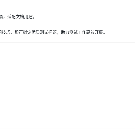
AI 应用
10分钟微调：让0.6B模型媲美235B模
多模态数据信
语，适配文档用途。
型
依托云原生高可用架构,实现Dify私有化部署
用1%尺寸在特定领域达到大模型90%以上效果
运用技巧，即可拟定优质测试标题，助力测试工作高效开展。
一个 AI 助手
超强辅助，Bol
即刻拥有 DeepSeek-R1 满血版
在企业官网、通讯软件中为客户提供 AI 客服
多种方案随心选，轻松解锁专属 DeepSeek