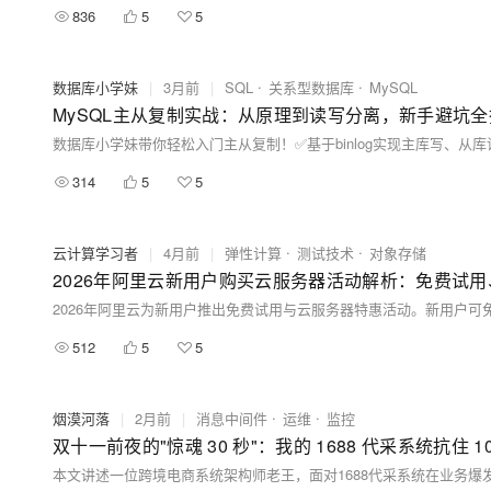
836
5
5
数据库小学妹
|
3月前
|
SQL
关系型数据库
MySQL
MySQL主从复制实战：从原理到读写分离，新手避坑全
314
5
5
云计算学习者
|
4月前
|
弹性计算
测试技术
对象存储
2026年阿里云新用户购买云服务器活动解析：免费试
512
5
5
烟漠河落
|
2月前
|
消息中间件
运维
监控
双十一前夜的"惊魂 30 秒"：我的 1688 代采系统抗住