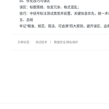
四、优化技巧与误区
大模型解决方案
误区：标题笼统、信息冗余、格式混乱；
迁移与运维管理
快速部署 Dify，高效搭建 
技巧：中括号标注测试类型并前置，关键信息优先，统一术
专有云
五、总结
牢记“精准、规范、简洁、可追溯”四大原则，避开误区、
10 分钟在聊天系统中增加
文章标签：
测试技术
数据安全/隐私保护