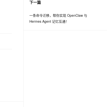
下一篇
息提取
与 AI 智能体进行实时音视频通话
一条命令迁移，帮你实现 OpenClaw 与
从文本、图片、视频中提取结构化的属性信息
构建支持视频理解的 AI 音视频实时通话应用
Hermes Agent 记忆互通！
t.diy 一步搞定创意建站
构建大模型应用的安全防护体系
通过自然语言交互简化开发流程,全栈开发支持
通过阿里云安全产品对 AI 应用进行安全防护