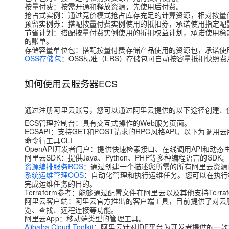
按量付费：按需开通和释放资源，先使用后付费。
抢占式实例：通过竞价模式抢占库存充足的计算资源，相对按量
预留实例券：搭配按量付费实例使用的抵扣券，承诺使用指定配
节省计划：搭配按量付费实例使用的折扣权益计划，承诺使用稳
的账单。
存储容量单位包：搭配按量付费存储产品使用的资源包，承诺使用
OSS存储包
：OSS标准（LRS）存储包可自动按容量抵扣快照费
如何使用云服务器ECS
通过注册阿里云账号，您可以通过阿里云提供的以下途径创建、使
ECS管理控制台：具有交互式操作的Web服务页面。
ECS
API
：支持GET和POST请求的RPC风格API。以下为调用云
命令行工具CLI
OpenAPI开发者门户
：提供快速检索接口、在线调用API和动态
阿里云SDK
：提供Java、Python、PHP等多种编程语言的SDK
资源编排服务ROS
：通过创建一个描述您所需的所有阿里云资源
系统运维管理OOS
：自动化管理和执行运维任务。您可以在执行
完成运维任务的目的。
Terraform参考：能够通过配置文件在阿里云以及其他支持Te
阿里云客户端：阿里云官方推出的客户端工具，目前提供了对云服
览、查找、远程连接等功能。
阿里云App：移动端类型的管理工具。
Alibaba Cloud Toolkit
：阿里云针对IDE平台为开发者提供的一