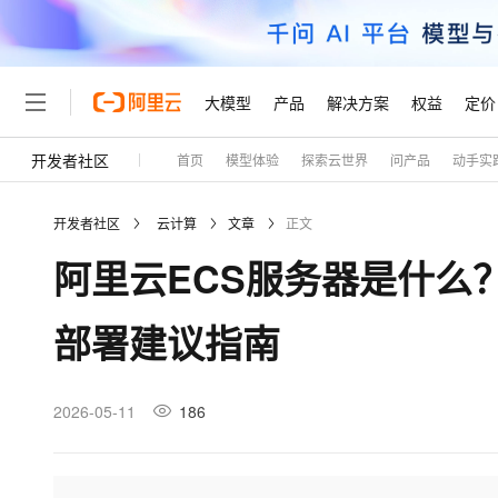
大模型
产品
解决方案
权益
定价
开发者社区
首页
模型体验
探索云世界
问产品
动手实
大模型
产品
解决方案
权益
定价
云市场
伙伴
服务
了解阿里云
精选产品
精选解决方案
普惠上云
产品定价
精选商城
成为销售伙伴
售前咨询
为什么选择阿里云
千问AI平台
开发者社区
云计算
文章
正文
了解云产品的定价详情
大模型服务平台百炼
千问办公，解锁你的工作
普惠上云 官方力荐
分销伙伴
在线服务
网站建设
什么是云计算
大
阿里云ECS服务器是什么
大模型服务与应用平台
企业级Agent产品，直接
云服务器38元/年起，超
咨询伙伴
多端小程序
技术领先
云上成本管理
售后服务
轻量应用服务器
Agency Agents：拥
官方推荐返现计划
大模型
精选产品
精选解决方案
Salesforce 国际版订阅
稳定可靠
部署建议指南
管理和优化成本
推荐新用户得奖励，单订单
销售伙伴合作计划
自助服务
友盟天域
安全合规
人工智能与机器学习
AI
文本生成
云数据库 RDS
HappyHorse 打造一
云工开物
无影生态合作计划
在线服务
观测云
分析师报告
高校专属算力普惠，学生认
计算
互联网应用开发
2026-05-11
186
Qwen3.8-Max
HOT
Salesforce On Alibaba C
工单服务
Tuya 物联网平台阿里云
研究报告与白皮书
人工智能平台 PAI
快速拥有专属 OpenClaw
大模
Consulting Partner 合
大数据
容器
智能体时代全能旗舰模型
免费试用
短信专区
一站式AI开发、训练和推
蓝凌 OA
AI 大模型销售与服务生
现代化应用