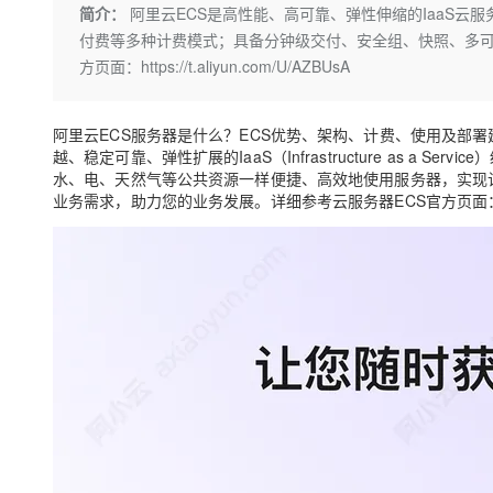
存储
天池大赛
Qwen3.7-Plus
简介：
阿里云ECS是高性能、高可靠、弹性伸缩的IaaS云服
云解析DNS
解决方案免费试用 新老
电子合同
付费等多种计费模式；具备分钟级交付、安全组、快照、多可
最高领取价值200元试用
能看、能想、能动手的多模
安全
网络与CDN
AI 算法大赛
畅捷通
方页面：https://t.aliyun.com/U/AZBUsA
大数据开发治理平台 Data
AI 产品 免费试用
网络
安全
云开发大赛
Qwen3-VL-Plus
Tableau 订阅
1亿+ 大模型 tokens 和 
可观测
入门学习赛
阿里云ECS服务器是什么？ECS优势、架构、计费、使用及部署建议指南，
中间件
AI空中课堂在线直播课
云防火墙
140+云产品 免费试用
越、稳定可靠、弹性扩展的IaaS（Infrastructure as a
上云与迁云
云原生的云上边界网络安全
产品新客免费试用，最长1
水、电、天然气等公共资源一样便捷、高效地使用服务器，实现
数据库
生态解决方案
业务需求，助力您的业务发展。详细参考云服务器ECS官方页面
大模型服务
企业出海
大模型ACA认证体验
大数据计算
助力企业全员 AI 认知与能
行业生态解决方案
千问AI平台-Token Plan
政企业务
媒体服务
开发者生态解决方案
企业服务与云通信
千问AI平台-模型体验
AI 开发和 AI 应用解决
在线体验全尺寸、多种模态
域名与网站
Happy 系列大模型
终端用户计算
Serverless
开发工具