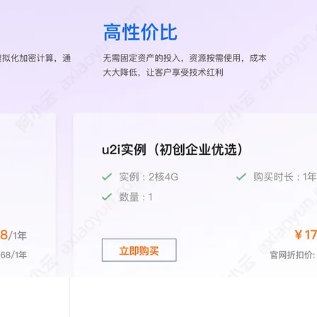
Hermes Agent 记忆互通！
息提取
与 AI 智能体进行实时音视频通话
从文本、图片、视频中提取结构化的属性信息
构建支持视频理解的 AI 音视频实时通话应用
t.diy 一步搞定创意建站
构建大模型应用的安全防护体系
通过自然语言交互简化开发流程,全栈开发支持
通过阿里云安全产品对 AI 应用进行安全防护