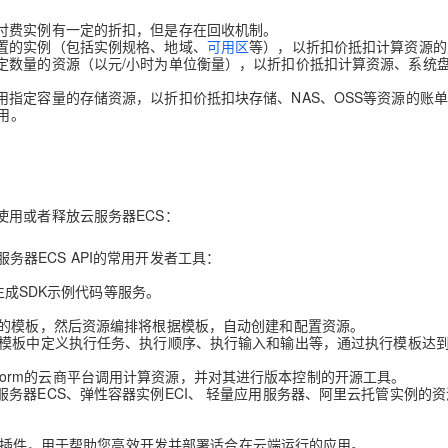
付费实例有一定的折扣，但是存在回收机制。
置的实例（包括实例规格、
地域、
可用区
等），以折扣价抵扣计算资源的
定数量的资源（以元/小时为单位衡量），以折扣价抵扣计算资源、系统
指定容量的存储资源，以折扣价抵扣块存储、NAS、OSS等资源的账
用。
用或者释放云服务器ECS：
服务器ECS API的常用开发者工具：
生成SDK示例代码等服务。
。
的模板，然后资源编排将根据模板，自动创建和配置资源。
模板中定义执行任务、执行顺序、执行输入和输出等，通过执行模板达
rraform的云商平台调用计算资源，并对其进行版本控制的开源工具。
务器ECS、弹性容器实例ECI、 轻量应用服务器、阿里云托管实例的资
款插件，用于帮助您高效开发并部署适合在云端运行的应用。