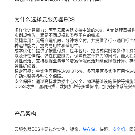
为什么选择云服务器ECS
多样化计算能力
：阿里云服务器支持主流的x86、Arm处理器
实例规格族，满足不同规模和类型用户的需求。
便捷易用
：无需自建机房，分钟级交付，并提供了行业通用标准AP
种运维能力，提高易用性和适用性。
成本优化
：提供了按量付费、包年包月、抢占式实例等多种计费
以及弹性伸缩、弹性供应能力，保障稳定计算力的同时，最大程
弹性灵活
：支持根据业务量的增减情况灵活升级或降低计算、存
弹性扩缩容。
稳定可靠：
单实例可用性达99.975%，多可用区多实例可用性达9
自动告警等多种安全保障。
安全保障
：通过高标准数据中心安全、物理基础设施保护等措施
DDoS防护、漏洞扫描、数据加密等多重保障，加强操作系统
产品架构
云服务器ECS主要包含实例、镜像、
块存储
、快照、
安全组
、网