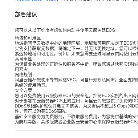
部署建议
您可以从以下维度考虑如何启动并使用云服务器ECS：
地域和可用区
地域指阿里云数据中心的地理区域，地域和可用区决定了ECS
实例支持获取元数据）将确定下来，并无法更换地域。您可以根
素选择地域和可用区。例如，如果您需要通过阿里云内网使用
云
高可用性
为保证业务处理的正确性和服务不中断，建议您通过快照实现
数
用容灾。
网络规划
阿里云推荐您使用专有网络VPC，可自行规划私网IP，全面支
系统的使用场景。
安全方案
您可以免费使用云服务器ECS的安全组，控制ECS实例的出入
对于部署在云服务器ECS上的应用，阿里云为您提供了免费的D
DDoS基础防护默认开启无需购买，为您提供不超过5 Gbps的
性，您可以购买DDoS高防。
基础安全服务为免费服务，不收取服务费用，为您提供基础的安
为防病毒版、高级版或者企业版云安全中心来保障云服务器EC