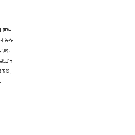
上百种
编排等多
策略，
载进行
照备份，
、