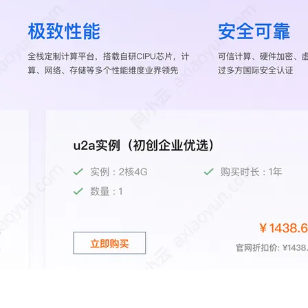
AI 应用
10分钟微调：让0.6B模型媲美235B模
多模态数据信
型
依托云原生高可用架构,实现Dify私有化部署
用1%尺寸在特定领域达到大模型90%以上效果
一个 AI 助手
超强辅助，Bol
即刻拥有 DeepSeek-R1 满血版
在企业官网、通讯软件中为客户提供 AI 客服
多种方案随心选，轻松解锁专属 DeepSeek