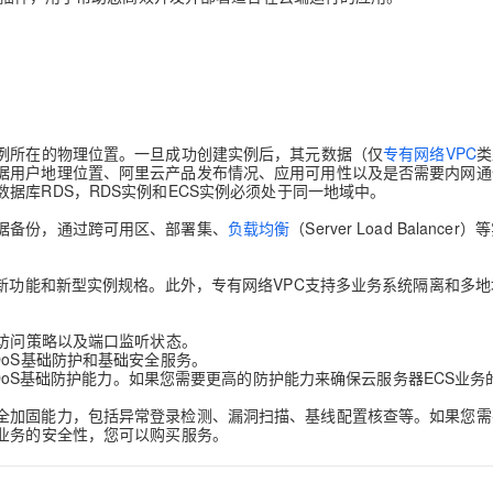
实例所在的物理位置。一旦成功创建实例后，其元数据（仅
专有网络VPC
类
据用户地理位置、阿里云产品发布情况、应用可用性以及是否需要内网通
数据库
RDS，RDS实例和ECS实例必须处于同一地域中。
据备份
，通过跨可用区、部署集、
负载均衡
（Server Load Balancer
持新功能和新型实例规格。此外，专有网络VPC支持多业务系统隔离和多
网访问策略以及端口监听状态。
DoS基础防护和基础安全服务。
DDoS基础防护能力。如果您需要更高的防护能力来确保云服务器ECS业务
全加固能力，包括异常登录检测、漏洞扫描、基线配置核查等。如果您需
S业务的安全性，您可以购买服务。