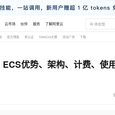
云市场
伙伴
服务
了解阿里云
践
官方博客
考认证
TIANCHI大赛
活动广场
下载
AI 特惠
数据与 API
成为产品伙伴
企业增值服务
最佳实践
价格计算器
AI 场景体
基础软件
产品伙伴合
阿里云认证
市场活动
配置报价
大模型
自助选配和估算价格
新方式
睿译宝，AI翻译排版一步到位
智启 AI 普惠权益
产品生态集成认证中心
企业支持计划
云上春晚
域名与网站
千问官方 MaaS 平台，为开发者和 Agent 而生，新用户赠送 1 亿 + tokens 额度
Qwen Aud
AI Coding
阿里云Maa
2026 阿里云
云服务器 E
为企业打
数据集
Windows
大模型认证
模型
NEW
NEW
？ECS优势、架构、计费、使
交付可用成果
值低价云产品抢先购
上传文档即自动完成翻译和格式还原
至高享 1亿+免费 tokens，加速 Al 应用落地
提供智能易用的域名与建站服务
智能编程，一键
安全可靠、
产品生态伙伴
专家技术服务
云上奥运之旅
弹性计算合作
阿里云中企出
手机三要素
宝塔 Linux
全部认证
价格优势
有专属领域专家
GLM-5.2：长任务时代开源旗舰模型
阿里云 OPC 创新助力计划
千问大模型
即刻拥有 DeepS
AI 电商营销
对象存储 O
大模型
产品生态伙伴工作台
企业增值服务台
云栖战略参考
云存储合作计
云栖大会
身份实名认证
CentOS
训练营
推动算力普惠，释放技术红利
最高返9万
多领域专家智能体,一键组建 AI 虚拟交付团队
快速构建应用程序和网站，即刻迈出上云第一步
至高百万元 Token 补贴，加速一人公司成长
多元化、高性能、安全可靠的大模型服务
真正可用的 1M 上下文,一次完成代码全链路开发
轻松解锁专属 Dee
从图文生成到
云上的中国
数据库合作计
活动全景
短信
Docker
图片和
站式影视创作平台
Hermes Agent，打造自进化智能体
Token Plan 模型订阅计划
数字证书管理服务（原SSL证书）
5 分钟轻松部署
AI 广告创作
无影云电脑
企业成长
NEW
信息公告
看见新力量
云网络合作计
OCR 文字识别
JAVA
证享300元代金券
可视化编排打通从文字构思到成片全链路闭环
全托管，含MySQL、PostgreSQL、SQL Server、MariaDB多引擎
自主进化，持久记忆，越用越聪明
Qwen3.8-Max 首发尝鲜，限时加量 10 倍，夜间低至2折
实现全站HTTPS，呈现可信的WEB访问
图文、视频一
随时随地安
魔搭 Mode
Kimi-K3
HappyHors
NEW
loud
服务实践
官网公告
金融模力时刻
Salesforce O
版
发票查验
全能环境
Claude Code + GStack 打造工程团队
千问办公，限时限量积分加倍
Qoder
低代码高效构
AI 建站
短信服务
型
NEW
作计划
Kimi 最新旗舰模型，长程编程与推理利器
让文字生成流
计划
创新中心
魔搭 ModelSc
健康状态
理服务
让AI从“聊天伙伴”进化为能干活的“数字员工”
安装技能 GStack，拥有专属 AI 工程团队
你的AI工作搭子，覆盖日常办公高频场景
面向真实软件的智能体编程平台
0 代码专业建
客户案例
天气预报查询
操作系统
态合作计划