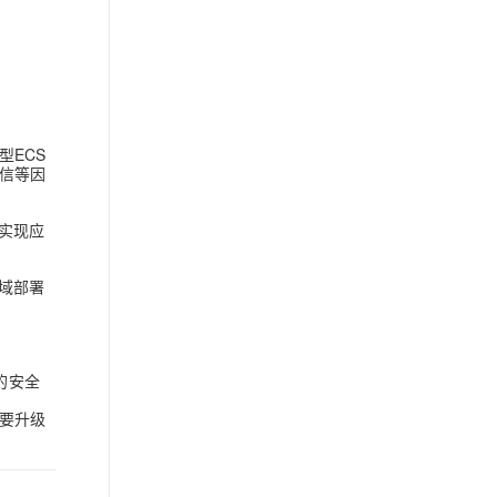
型ECS
信等因
）等实现应
地域部署
的安全
要升级