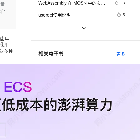
安全
WebAssembly 在 MOSN 中的实践 - 
我要投诉
e-1.1-I2V
Cosyvoice-V3-Flash
13
按量
PolarDB
上云场景组合购
Milvus 弹性伸缩功能新增节
伴
基础框架篇
S官
漫剧创作，剧本、分镜、视频高效生成
100%兼容MySQL、PostgreSQL，兼容Oracle，支持集中和分布式
覆盖90%+业务场景，专享组合折扣价
点支持范围
畅自然，细节丰富
高表现力语音合成大模型，语音克隆听感自然
VPN
userdel使用说明
5
ernetes 版 ACK
云聚AI 严选权益
AI 原生数据库服务发布
SSL 证书
自己看系统的“系统还原”
14
2V
Fun-ASR
，一键激活高效办公新体验
理容器应用的 K8s 服务
精选AI产品，从模型到应用全链提效
Agent 数据网关
文戏情感细腻自然，动作戏激烈拳拳到肉，实现更强表演能力
支持中英文自由切换，具备更强的噪声鲁棒性
堡垒机
性能卓
AngularJS 五大特性，加快 Web 应
675
AI 用量加速计划
云原生数据库 PolarDB
像使用
用开发
防火墙
、识别商机，让客服更高效、服务更出色。
WPF游戏开发——小鸡快跑
新老同享，达量后返
Agentic Database 发布
决多种
643
相关电子书
更多
主机安全
应用
低代码开发师（初级）实战教程
千问办公
NEW
AI 应用及服务市场
的智能体编程平台
一站式AI生产力平台
冬季实战营第三期：MySQL数据库进阶实战
AI 应用
伶鹊
阿里巴巴DevOps 最佳实践手册
企业级人与Agent协作平台，接入和调度多个数字员工
智能客服平台，对话机器人、对话分析、智能外呼
大模型
大模型服务平台百炼 - 全妙
自然语言处理
下一篇
应用创作平台
多模态内容创作工具，已接入 DeepSeek
数据标注
机器学习
一条命令迁移，帮你实现 OpenClaw 与