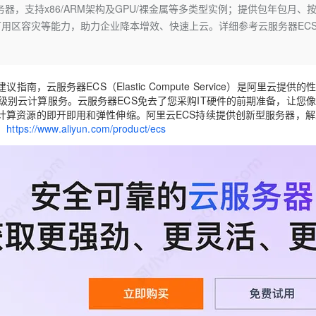
Deepseek-v4-pro
HappyHors
务器，支持x86/ARM架构及GPU/裸金属等多类型实例；提供包年包月、
同享
万小智 AI 建站低至 15元/月
Qoder CN
AI 短剧/漫剧
云原生数据库 
快递物流查询
WordPress
成为服务伙
高校合作
用区容灾等能力，助力企业降本增效、快速上云。详细参考云服务器EC
点，立即开启云上创新
覆盖公网/内网、递归/权威、移动APP等全场景解析服务
送.CN域名，送备案服务码
基于千问大模型等，支持代码智能生成、研发智能问答
AI助力短剧
态智能体模型
旗舰 MoE 大模型，百万上下文与顶尖推理能力
图生视频，流
Ubuntu
服务生态伙伴
云工开物
企业应用
Works
Night Plan 支持 Qwen 3.8-Max
云原生大数据计算服务 MaxCompute
AI 办公
容器服务 Kub
NEW
GLM-5.2
Wan2.7-T
Red Hat
30+ 款产品免费体验
Data Agent 驱动的一站式 Data+AI 开发治理平台
夜间 5 折，Qwen/Meoo/TokenPlan 客户专享
面向分析的企业级SaaS模式云数据仓库
AI智能应用
提供一站式管
科研合作
视觉 Coding、空间感知、多模态思考等全面升级
1M上下文，专为长程任务能力而生
ERP
云服务器ECS（Elastic Compute Service）是阿里云提供的
堂（旗舰版）
SUSE
智能客服
 Service）级别云计算服务。云服务器ECS免去了您采购IT硬件的前期准备，让您
CRM
防护产品
2个月
自动承接线索
计算资源的即开即用和弹性伸缩。阿里云ECS持续提供创新型服务器，解
建站小程序
：
https://www.aliyun.com/product/ecs
OA 办公系统
AI 应用构建
大模型原生
力提升
财税管理
模板建站
Qoder
大模型服务平台百炼-应用模版
HOT
NEW
面向真实软件
个人版上线、团队版降价；千问3.8-Max首发发尝鲜
丰富多元化的应用模版和解决方案
400电话
定制建站
万有无界
大模型服务平台百炼-智能体
方案
广告营销
模板小程序
的模型效果
灵活可视化地构建企业级 Agent
定制小程序
秒悟
人工智能平台 PAI
APP 开发
云端极速 AI 
新一代 AI 视频生成模型，深度适配广告营销等场景
AI Native 的算法工程平台，一站式完成建模、训练、推理服务部署
建站系统