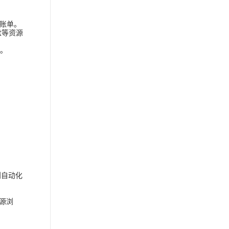
账单。
盘等资源
单。
到自动化
源浏