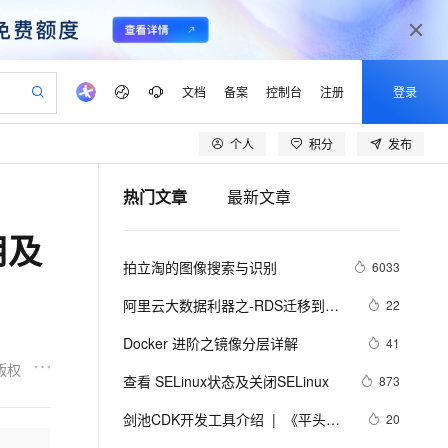
文档
备案
控制台
注册
登录
个人
积分
发布
验
作计划
器
AI 活动
专业服务
服务伙伴合作计划
开发者社区
加入我们
产品动态
服务平台百炼
阿里云 OPC 创新助力计划
热门文章
最新文章
一站式生成采购清单，支持单品或批量购买
io：打造专属 AI 语音助手
S产品伙伴计划（繁花）
峰会
CS
造的大模型服务与应用开发平台
一句话生成原生可编辑精美 PPT 文稿
AI 生产力先锋
Al MaaS 服务伙伴赋能合作
域名
博文
Careers
至高可申请百万元
Qwen3.8-Max 模型上线
用及
开启高性价比 AI 编程新体验
弹性可伸缩的云计算服务
Qwen-Audio-3.0-Realtime 端到端实时语音角色扮演
输入一句话想法, 轻松生成专业的 PPT
先锋实践拓展 AI 生产力的边界
Token 补贴，五大权
计划
海大会
伙伴信用分合作计划
商标
问答
社会招聘
拍立淘的图像搜索与识别
6033
益加速 OPC 成功
eek-V4-Pro
SS
一键部署幻兽帕鲁游戏服务器
飞天发布时刻
HOT
Open Search 向量检索版支
划
备案
电子书
校园招聘
pSeek-V4-Pro
视频创作，一键激活电商全链路生产力
稳定、安全、高性价比、高性能的云存储服务
一键购买专属联机服务器，轻松开启游戏
所见，即是所愿
持视频检索 Pipeline 功能
更多支持
阿里云大数据利器之-RDS迁移到
22
划
公司注册
镜像站
视频生成
语音识别与合成
Maxcompute实现动态分区
专属 QwenPaw
漫剧工坊：一站式动画创作平台
AI 实训营
HOT
应用身份服务 (IDaaS)
Docker 进阶之镜像分层详解
41
合作伙伴培训与认证
划
上云迁移
站生成，高效打造优质广告素材
全接入的云上超级电脑
从聊天伙伴进化为能主动干活的本地数字员工
快速生产连贯的高质量长漫剧
从基础到进阶，Agent 创客手把手教你
OpenClaw 管理能力上线
版权
lScope
我要反馈
e-1.1-T2V
Qwen3-TTS-Flash
查看 SELinux状态及关闭SELinux
873
查询合作伙伴
n Alibaba Cloud ISV 合作
代维服务
建企业门户网站
10 分钟搭建微信、支付宝小程序
MaxCompute MaxFrame 提
畅细腻的高质量视频
离线语音合成大模型，多语言方言自适应，低延迟高稳定
创新加速
剑池CDK开发工具介绍  |  《平头哥
ope
登录合作伙伴管理后台
20
我要建议
站，无忧落地极速上线
以可视化方式快速构建移动和 PC 门户网站
国内短信简单易用，安全可靠，秒级触达，全球覆盖200+国家和地区。
高效部署网站，快速应用到小程序
供自动弹性内存功能
剑池CDK快速上手指南》第一章