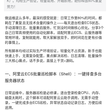
K）。均经生产验证，轻量易用、开箱即用，助你释放80%重复
劳力！
做运维这么多年，最深的感受就是：日常工作里80%的时间，都
耗在了重复且无技术含量的操作上——每天逐台检查ECS状态、
手动清理日志、批量重启服务，忙到没时间做核心优化。分享3个
自己日常高频使用的自动化脚本，适配阿里云ECS、云服务器等
常用环境，复制就能用，帮大家解放双手，把时间花在更有价值
的事情上。
所有脚本均经过实际生产环境验证，轻量化不占资源，新手也能
快速上手，无需复杂配置，重点解决巡检、日志清理、批量操作
三大核心痛点，话不多说，直接上干货+源码。
一、阿里云ECS批量巡检脚本（Shell）：一键排查多台
服务器状态
日常运维中，服务器巡检是必修课，逐台登录检查CPU、内存、
磁盘太耗时，这个脚本可适配阿里云云助手调用，无需手动登
录，一键完成多台ECS巡检，异常状态自动记录日志，方便后续
追溯。