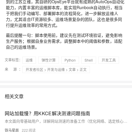
到的江苏立维，其自研的OpsEye平台就有成熟的AutoOps自动化
能力，内置丰富的运维脚本库，能实现Runbook自动执行，相当
于把我们手动编写、部署脚本的流程简化，进一步解放运维人
力，尤其适合IT资源较多、运维场景复杂的团队，这也是很多同
行提升运维效率的常用方式。
最后提醒一句：脚本使用前，建议先在测试环境验证，避免影响
生产服务；根据自身业务需求，调整脚本中的阈值和参数，适配
自己的运维场景。
文章标签：
运维
弹性计算
Python
Shell
开发工具
来 源：
开发者社区
>
开发与运维
>
文章
> 正文
相关文章
网站加载慢？用KKCE解决测速问题指南
本文面向零基础用户，详解网站测速的准备工作（优化网络、选定核心页面、多次取均值）、标准操作步骤及结果解读，无需专业技术即可快速掌握测速方法，精准定位加载慢问题，有效提升用户体验与转化效果。（239字）
铁马星辰
222