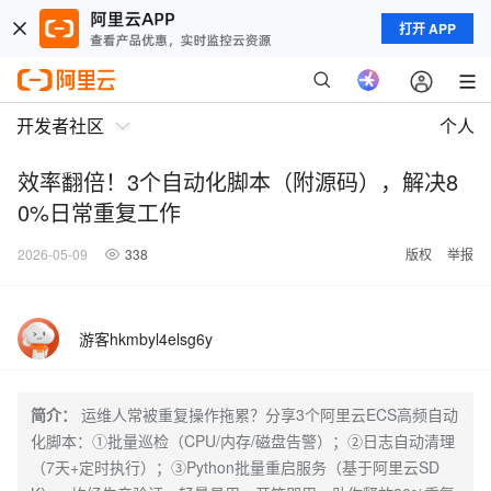
打开 APP
开发者社区
个人
效率翻倍！3个自动化脚本（附源码），解决8
0%日常重复工作
2026-05-09
338
版权
举报
游客hkmbyl4elsg6y
简介：
运维人常被重复操作拖累？分享3个阿里云ECS高频自动
化脚本：①批量巡检（CPU/内存/磁盘告警）；②日志自动清理
（7天+定时执行）；③Python批量重启服务（基于阿里云SD