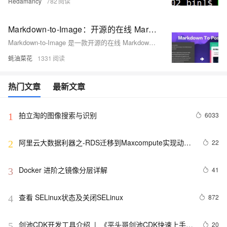
Redamancy
782
Markdown-to-Image：开源的在线 Markdown 转海报编辑器
Markdown-to-Image 是一款开源的在线 Markdown 转海报编辑器，能够将 Markdown 文本内容转换为图像，适用于创建社交媒体帖子、海报和其他视觉内容。该工具支持多种输出格式，并允许用户自定义样式，适用于多种应用场景。
蚝油菜花
1331
热门文章
最新文章
拍立淘的图像搜索与识别
6033
1
阿里云大数据利器之-RDS迁移到Maxcompute实现动态
22
2
分区
Docker 进阶之镜像分层详解
41
3
查看 SELinux状态及关闭SELinux
872
4
剑池CDK开发工具介绍  |  《平头哥剑池CDK快速上手指
20
5