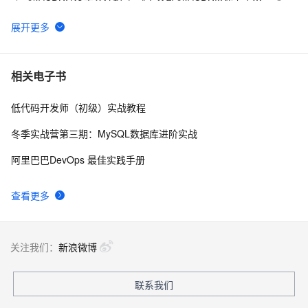
南》第一章
WebAssembly 在 MOSN 中的实践 - 基础框架篇
12
6
userdel使用说明
5
7
相关电子书
低代码开发师（初级）实战教程
自己看系统的“系统还原”
14
8
冬季实战营第三期：MySQL数据库进阶实战
AngularJS 五大特性，加快 Web 应用开发
674
9
阿里巴巴DevOps 最佳实践手册
WPF游戏开发——小鸡快跑
5
10
查看更多
关注我们：
新浪微博
联系我们