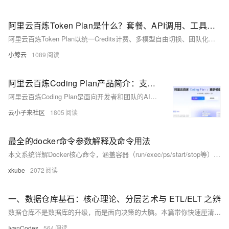
阿里云百炼Token Plan是什么？套餐、API调用、工具配置与优惠活动完整实战手册
阿里云百炼Token Plan以统一Credits计费、多模型自由切换、团队化管理、预算可控、安全隐私为核心优势，为团队与企业提供一站式AI大模型订阅服务。三档套餐覆盖轻度到重度全场景需求，兼容主流编程与智能体工具，开通简单、接入方便、成本透明，配合丰富的新用户优惠、批量折扣、长期订阅福利，是当前团队规模化使用AI服务的高性价比方案。
小鲸云
1089
阿里云百炼Coding Plan产品简介：支持模型、收费标准及购买和使用常见问题解答
阿里云百炼Coding Plan是面向开发者和团队的AI编程订阅服务，采用固定月费模式，Pro套餐200元/月提供9万次调用额度，整合千问、Kimi、GLM、MiniMax等顶级模型，全面兼容Claude Code、OpenClaw、Cursor等主流编程工具。额度采用5小时滚动恢复、每周及每月定期重置机制，兼顾开发连续性与成本可控性。其折算成本远低于按量计费，并通过多层级额度设计和华北2地域绑定有效防范欠费风险。适合日常代码生成、智能体开发及IDE插件集成等场景，是开发者以可预期预算拥抱AI编程的高性价比选择。
云小子来社区
1805
最全的docker命令参数解释及命令用法
本文系统详解Docker核心命令，涵盖容器（run/exec/ps/start/stop等）、镜像（pull/build/push/rmi等）、网络、数据卷及全局参数，并配实操示例与可直接执行的命令，助初学者快速掌握Docker日常运维与开发应用。
xkube
2072
一、数据仓库基石：核心理论、分层艺术与 ETL/ELT 之辨
数据仓库不是数据库的升级，而是面向决策的大脑。本篇带你快速厘清数据库 vs 数仓、分层架构逻辑、ETL/ELT区别，轻松建立数据思维骨架。
IvanCodes
564