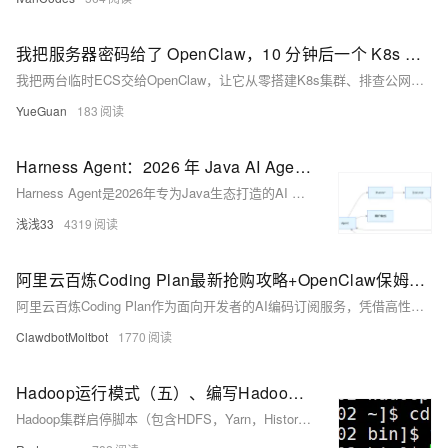
我把服务器密码给了 OpenClaw，10 分钟后一个 K8s 集群跑起来了
我把两台临时ECS交给OpenClaw，让它从零搭建K8s集群、排查公网访问问题并完成验收。10 分钟后，我真切感到AI Agent正在从回答问题走向完成任务。
YueGuan
183
Harness Agent：2026 年 Java AI Agent 开发的终极框架
Harness Agent是2026年专为Java生态打造的AI Agent终极框架，原生Java、深度集成Spring Boot，轻量（仅1MB）、企业级（监控/限流/安全），支持工具调用、记忆管理、多Agent协作等完整能力，学习成本低，开箱即用。
浅浅33
4319
阿里云百炼Coding Plan最新抢购攻略+OpenClaw保姆级部署教程
阿里云百炼Coding Plan作为面向开发者的AI编码订阅服务，凭借高性价比、多模型聚合与OpenAI兼容接口，成为2026年AI开发领域的热门选择。截至2026年4月，Lite基础版已停止新购，仅Pro进阶版可订阅，且因需求激增，官方采取每日9:30限量补货策略，页面频繁显示“售罄”。
ClawdbotMoltbot
1770
Hadoop运行模式（五）、编写Hadoop集群常用脚本、Hadoop集群启停脚本、常用端口号说明、集群时间同步、时间服务器配置、其他机器配置
Hadoop集群启停脚本（包含HDFS，Yarn，Historyserver）：myhadoop.sh、查看三台服务器Java进程脚本：jpsall、分发/home/atguigu/bin目录，保证自定义脚本在三台机器上都可以使用、如果服务器在公网环境（能连接外网），可以不采用集群时间同步，因为服务器会定期和公网时间进行校准；如果服务器在内网环境，必须要配置集群时间同步，否则时间久了，会产生时间偏差，导致集群执行任务时间不同步。...