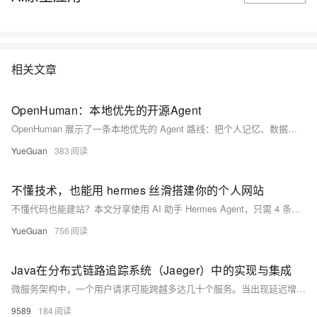
容器中并行运行和管理应用，获得更好的计算密度。企业利用Docker可以
构建敏捷的软件交付管道，以更快的速度、更高的安全性和可靠的信誉为
Linux和Windows Server应用发布新功能。 在本套课程中，我们将全面的
讲解Docker技术栈，从环境安装到容器、镜像操作以及生产环境如何部署
相关文章
开发的微服务应用。本课程由黑马程序员提供。 &nbsp; &nbsp; 相关的阿
里云产品：容器服务 ACK 容器服务 Kubernetes 版（简称 ACK）提供高
性能可伸缩的容器应用管理能力，支持企业级容器化应用的全生命周期管
OpenHuman：本地优先的开源Agent
理。整合阿里云虚拟化、存储、网络和安全能力，打造云端最佳容器化应
OpenHuman 展示了一条本地优先的 Agent 路线：把个人记忆、数据连接、自动更新结合，让 Agent 更懂你，也更尊重数据边界。
用运行环境。 了解产品详情: https://www.aliyun.com/product/kubernetes
YueGuan
383
不懂技术，也能用 hermes 丝滑搭建你的个人网站
不懂代码也能建站？本文分享使用 AI 助手 Hermes Agent，只需 4 条简单指令，就能低成本、快速搭建并上线一个高颜值的个人网站。告别繁琐技术门槛，让你的创意轻松落地。
YueGuan
756
Java在分布式链路追踪系统（Jaeger）中的实现与集成
微服务架构中，一个用户请求可能跨越多达几十个服务。当出现延迟增加或错误时，难以定位具体哪个服务出问题。
9589
184