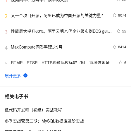
1
又一个项目开源，阿里已成为中国开源的关键力量？
9074
2
性能最大提升60%，阿里云第八代企业级实例ECS g8i正
22
3
式上线
MaxCompute问答整理之9月
8414
4
RTMP、RTSP、HTTP视频协议详解（附：直播流地址、
6
5
播放软件）
【YOLOv8改进 - 注意力机制】Triplet Attention：轻量
79
6
有效的三元注意力
Python PIL远程命令执行漏洞复现(CVE-2017-8291 
14
7
相关电子书
CVE-2017-8291)
低代码开发师（初级）实战教程
新年快乐 ~
530
8
冬季实战营第三期：MySQL数据库进阶实战
50个优秀的名片设计作品欣赏
577
9