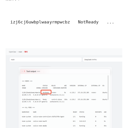
izj6cj6uwbplwaayrmpwcbz   NotReady   ...