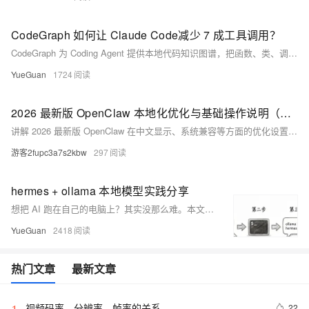
CodeGraph 如何让 Claude Code减少 7 成工具调用？
CodeGraph 为 Coding Agent 提供本地代码知识图谱，把函数、类、调用链和框架路由提前整理成“项目地图”，减少盲目搜索和文件读取。它不是新 Agent，而是上下文基础设施，让 Agent 更快找到正确代码路径，平均减少 7 成工具调用。
YueGuan
1724
2026 最新版 OpenClaw 本地化优化与基础操作说明（包含新安装包）
讲解 2026 最新版 OpenClaw 在中文显示、系统兼容等方面的优化设置，搭配基础操作指南，让用户在完成安装后能够顺畅理解并使用各项功能。
游客2fupc3a7s2kbw
297
hermes + ollama 本地模型实践分享
想把 AI 跑在自己的电脑上？其实没那么难。本文介绍如何用 Ollama 配合 hermes-agent，只需一条命令，就能在本地启动。数据全程不离开自己的硬盘，断网也能用。通过 Java 和 k8s 日志案例，展示了 hermes-agent 自动创建并改进技能的全过程，一行代码都不用写。
YueGuan
2418
热门文章
最新文章
视频码率、分辨率、帧率的关系
22