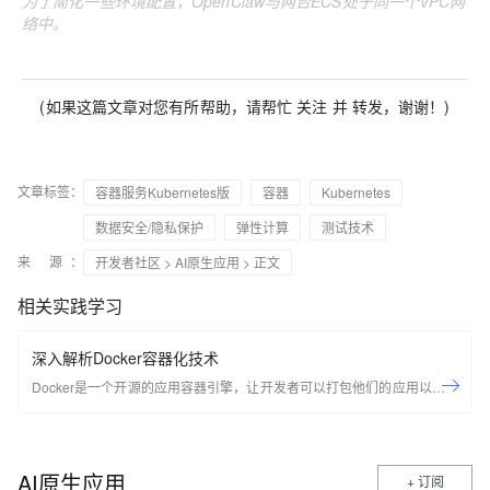
为了简化一些环境配置，OpenClaw与两台ECS处于同一个VPC网
络中。
(如果这篇文章对您有所帮助，请帮忙 关注 并 转发，谢谢！)
文章标签：
容器服务Kubernetes版
容器
Kubernetes
数据安全/隐私保护
弹性计算
测试技术
来 源：
开发者社区
>
AI原生应用
> 正文
相关实践学习
深入解析Docker容器化技术
Docker是一个开源的应用容器引擎，让开发者可以打包他们的应用以及依
赖包到一个可移植的容器中，然后发布到任何流行的Linux机器上，也可以
实现虚拟化，容器是完全使用沙箱机制，相互之间不会有任何接口。
Docker是世界领先的软件容器平台。开发人员利用Docker可以消除协作编
AI原生应用
+ 订阅
码时“在我的机器上可正常工作”的问题。运维人员利用Docker可以在隔离