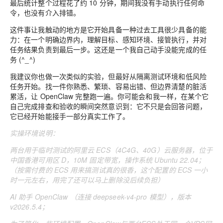
最后统计整个过程花了约 10 分钟，期间我没有手动执行任何命
令，也没有介入排错。
这件事让我触动的地方是它开始具备一种过去工具很少具备的能
力：在一个明确边界内，理解目标、感知环境、接管执行，并对
任务结果负责到最后一步。这还是一个我自己动手没能完成的任
务 (^_^)
我建议你也做一次类似的实验，但最好从隔离测试环境和低风险
任务开始。找一件你熟悉、繁琐、容易出错、但边界清楚的脏活
累活，让 OpenClaw 完整跑一遍。你可能会和我一样，在某个它
自己完成排查和验收的瞬间突然意识到：它不只是会回答问题，
它已经开始能接手一部分真实工作了。
实操环境说明：
两台用于临时测试的阿里云 ECS（4C4G、40G）云服务器，位于
中国香港可用区 D，10M 固定带宽，操作系统 Ubuntu 22.04；
（按需付费的 ECS 用来搞测试真的很香，这个配置的 ECS 一小
时一元左右，用完了还可以马上删除没后续负担）
AI 助手 OpenClaw （连接 deepseek-v4-pro 模型），版本
v2026.5.4
；