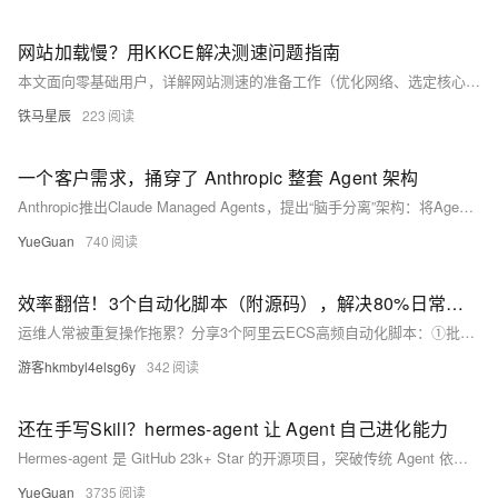
网站加载慢？用KKCE解决测速问题指南
本文面向零基础用户，详解网站测速的准备工作（优化网络、选定核心页面、多次取均值）、标准操作步骤及结果解读，无需专业技术即可快速掌握测速方法，精准定位加载慢问题，有效提升用户体验与转化效果。（239字）
铁马星辰
223
一个客户需求，捅穿了 Anthropic 整套 Agent 架构
Anthropic推出Claude Managed Agents，提出“脑手分离”架构：将Agent的“大脑”（Harness）、“手”（Sandbox）与“会话”（Session）解耦为独立组件。此举解决模型升级导致框架失效、私有云接入困难、安全凭据泄露等痛点，提升稳定性、安全性与性能（TTFT中位数降60%），并实现基础设施与模型能力的独立演进。
YueGuan
740
效率翻倍！3个自动化脚本（附源码），解决80%日常重复工作
运维人常被重复操作拖累？分享3个阿里云ECS高频自动化脚本：①批量巡检（CPU/内存/磁盘告警）；②日志自动清理（7天+定时执行）；③Python批量重启服务（基于阿里云SDK）。均经生产验证，轻量易用、开箱即用，助你释放80%重复劳力！
游客hkmbyl4elsg6y
342
还在手写Skill？hermes-agent 让 Agent 自己进化能力
Hermes-agent 是 GitHub 23k+ Star 的开源项目，突破传统 Agent 依赖人工编写Aegnt Skill 的瓶颈，首创“自我进化”机制：通过失败→反思→自动生成技能→持续优化的闭环，让 Agent 在实践中自主构建、更新技能库，持续自我改进。
YueGuan
3735