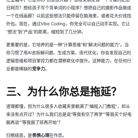
日网页？想给孩子写个背单词的小程序？想把自己的摄影作品做成
一个在线画廊？以前这些想法只能停留在脑海里，或者花大价钱找
外包。现在，通过Vibe Coding，你完全可以自己动手实现。它让
“想法”到“产品”的距离，缩短到了几分钟。
更重要的是，它培养的是一种“计算思维”和“解决问题的能力”。当
你习惯了用AI去拆解问题、生成方案、迭代优化，你会发现自己的
逻辑思维和项目掌控力都在潜移默化中提升。这种能力，在任何行
业都是稀缺的
竞争力
。
三、为什么你总是拖延？
道理都懂，但为什么很多人收藏夹里躺满了“编程入门教程”，却从
来没有点开过？为什么我们总是说“等我有空了再学”“等我买个好电
脑再说”“等我报了班再开始”？
归根结底，是
畏惧心理
在作祟。