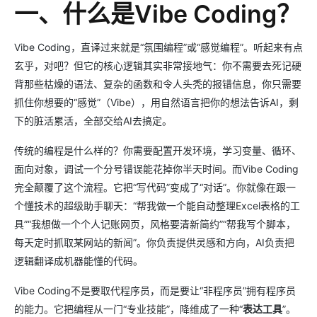
一、什么是Vibe Coding？
Vibe Coding，直译过来就是“氛围编程”或“感觉编程”。听起来有点
玄乎，对吧？但它的核心逻辑其实非常接地气：你不需要去死记硬
背那些枯燥的语法、复杂的函数和令人头秃的报错信息，你只需要
抓住你想要的“感觉”（Vibe），用自然语言把你的想法告诉AI，剩
下的脏活累活，全部交给AI去搞定。
传统的编程是什么样的？你需要配置开发环境，学习变量、循环、
面向对象，调试一个分号错误能花掉你半天时间。而Vibe Coding
完全颠覆了这个流程。它把“写代码”变成了“对话”。你就像在跟一
个懂技术的超级助手聊天：“帮我做一个能自动整理Excel表格的工
具”“我想做一个个人记账网页，风格要清新简约”“帮我写个脚本，
每天定时抓取某网站的新闻”。你负责提供灵感和方向，AI负责把
逻辑翻译成机器能懂的代码。
Vibe Coding不是要取代程序员，而是要让“非程序员”拥有程序员
的能力。它把编程从一门“专业技能”，降维成了一种“
表达工具
”。