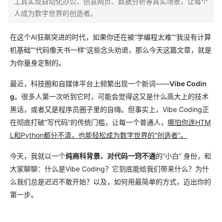
工具实现自动化办公、创意网页、数据分析等真实场景，让每个
人成为数字世界的创造者。
在这个AI狂飙突进的时代，如果你还在被“学编程太难”“我没有计算
机基础”“代码像天书一样”这些念头劝退，那么今天这篇文章，就是
为你量身定制的。
最近，科技圈和自媒体平台上频繁出现一个新词——
Vibe Codin
g
。很多人第一次听到它时，可能会觉得这又是什么高大上的技术
黑话，或者又是程序员圈子里的自嗨。但事实上，Vibe Coding正
在彻底打破“写代码”的传统门槛，让每一个普通人，
哪怕你连HTM
L和Python都分不清，也能轻松成为数字世界的“创造者”。
今天，我就以一个
纯商科背景、对代码一窍不通
的“小白” 身份，和
大家聊聊：什么是Vibe Coding？它到底能给我们带来什么？为什
么我们总是迟迟不敢开始？以及，如何用最简单的方式，迈出你的
第一步。