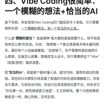
四、Vibe Coding很简单：
一个模糊的想法+恰当的AI
放下包袱，你会发现Vibe Coding的门槛低到令人发指。它只需要
两样东西：
一个模糊的想法，和一个恰当的AI工具。
什么是“
模糊的想法
”？就是那种“我大概知道我想要什么，但不知道
具体怎么做”的状态。比如：“我想做一个能记录我每天喝水量的网
页，最好有个小动画提醒我。”这就够了。你不需要知道前端用什
么框架，后端怎么部署，数据库怎么设计。你只需要把这个“Vibe”
（氛围/感觉）描述清楚。
而“
恰当的AI
”，就是那个能听懂人话、能写代码、能帮你调试的搭
档。现在的AI大模型已经具备了极强的代码生成和理解能力。你告
诉它需求，它给你出代码；你运行后发现按钮位置不对，你告诉它
“往左挪一点，颜色换成莫兰迪蓝”，它立刻修改。整个过程就像捏
橡皮泥一样，随心所欲，实时反馈。