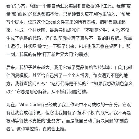
看”的心态，想做一个能自动汇总每周销售数据的小工具。我连“变
量”和“函数”的概念都搞不清，只是硬着头皮在AiPy里输入：“帮我
写个脚本，读取这个Excel文件夹里的所有表格，把销售额加起
来，生成一个柱状图，最后导出成PDF。”不到两分钟，AiPy不仅
生成了完整的代码，还自动帮我处理了表头不一致的脏数据。我点
击运行，柱状图“唰”地一下弹了出来，PDF也乖乖躺在桌面上。那
一刻，我真的有种“打开新世界大门”的震撼。
后来，我胆子越来越大。我用它做了竞品价格监控脚本、自动化邮
件回复模板，甚至给自己搭了一个个人博客。每次遇到不懂的地
方，我就直接问AiPy：“这行代码是干嘛的？”“如果我想改颜色怎么
改？”它总是耐心解答，从不嫌我问题幼稚。
现在，Vibe Coding已经成了我工作流中不可或缺的一部分。它没
有让我变成程序员，但它让我拥有了“技术平权”的底气。我不再是
被动等待技术支援的“业务方”，而是能自己动手解决问题的“创造
者”。这种掌控感，真的会上瘾。