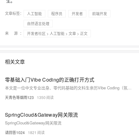
生。
文章标签：
人工智能
程序员
开发者
前端开发
自然语言处理
来 源：
开发者社区
>
人工智能
>
文章
> 正文
相关文章
零基础入门Vibe Coding的正确打开方式
本文是一位中文专业出身、零代码基础的文科生亲历Vibe Coding（氛围编程）的真实记录。三个月内，用AI工具自主开发出桌面整理、Excel图表生成、图片批量加水印等实用小工具。文章以通俗语言解析Vibe Coding本质——“说需求，AI写代码”，强调其门槛已从“会写代码”降至“会说话”，鼓励普通人放下畏惧，动手实践。
天青色等烟雨123
1350
SpringCloud&Gateway网关限流
SpringCloud&Gateway网关限流
请回答1024
1821