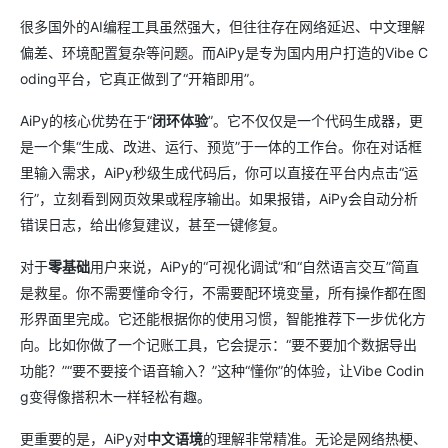
很多国外的AI编程工具虽然强大，但往往存在网络延迟、中文理解
偏差、环境配置复杂等问题。而AiPy是专为国内用户打造的Vibe C
oding平台，它真正做到了“开箱即用”。
AiPy的核心优势在于“
闭环体验
”。它不仅仅是一个代码生成器，更
是一个集“生成、改进、运行、预览”于一体的工作台。你在对话框
里输入需求，AiPy秒级生成代码后，你可以直接在平台内点击“运
行”，立刻看到网页效果或程序输出。如果报错，AiPy会自动分析
错误日志，给出修复建议，甚至一键修复。
对于
零基础
用户来说，AiPy的“可视化调试”和“自然语言交互”简直
是救星。你不需要懂命令行，不需要配环境变量，所有操作都在图
形界面里完成。它还能根据你的使用习惯，智能推荐下一步优化方
向。比如你做了一个记账工具，它会提示：“要不要加个数据导出
功能？”“要不要接个语音输入？”这种“懂你”的体验，让Vibe Codin
g变得像搭积木一样轻松有趣。
更重要的是，AiPy对
中文语境
的理解非常精准。无论是网络热梗、