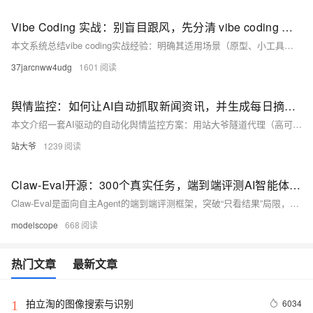
Vibe Coding 实战：别盲目跟风，先分清 vibe coding 适合什么场景
本文系统总结vibe coding实战经验：明确其适用场景（原型、小工具、标准化模块），剖析5步落地流程（场景判定→结构化提示词→目录初始化→分模块生成→自动化校验），指出四大常见误区，并推荐适配工具Trae。强调“场景匹配+规则前置”是提效关键，避免盲目套用。
37jarcnww4udg
1601
舆情监控：如何让AI自动抓取新闻资讯，并生成每日摘要报告？
本文介绍一套AI驱动的自动化舆情监控方案：用站大爷隧道代理（高可用IP轮换）+ OpenClaw（零代码AI Agent）+ 大模型（智能摘要），7×24小时自动抓取、筛选、生成并推送结构化日报，彻底解决人工扫新闻耗时多、漏报频、易被封等问题。（239字）
站大爷
1239
Claw-Eval开源：300个真实任务，端到端评测AI智能体的完成度、安全性与鲁棒性
Claw-Eval是面向自主Agent的端到端评测框架，突破“只看结果”局限，聚焦任务执行全过程——可追溯、合规、容错。基于300个人工验证的真实任务，从完成度、安全性、鲁棒性三维度评估14个前沿模型，开源数据集、排行榜及代码。
modelscope
668
热门文章
最新文章
拍立淘的图像搜索与识别
6034
1