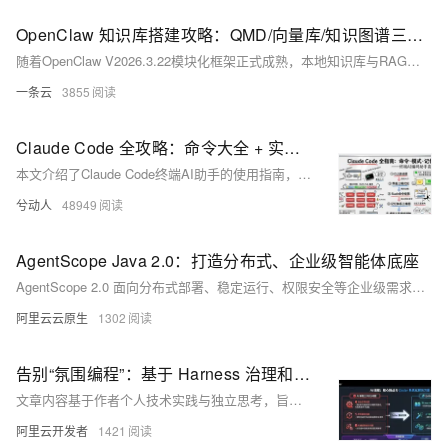
OpenClaw 知识库搭建攻略：QMD/向量库/知识图谱三方案+阿里云+本地部署+千问/Coding Plan配置
随着OpenClaw V2026.3.22模块化框架正式成熟，本地知识库与RAG能力已经成为AI智能体从“简单对话”走向“专业可靠”的关键分水岭。单纯依靠大模型上下文已经无法满足长期使用、专业问答、资料检索、低Token消耗的需求。
一条云
3855
Claude Code 全攻略：命令大全 + 实战工作流（建议收藏）
本文介绍了Claude Code终端AI助手的使用指南，主要内容包括：1)常用命令如版本查看、项目启动和更新；2)三种工作模式切换及界面说明；3)核心功能指令速查表，包含初始化、压缩对话、清除历史等操作；4)详细解析了/init、/help、/clear、/compact、/memory等关键命令的使用场景和语法。文章通过丰富的界面截图和场景示例，帮助开发者快速掌握如何通过命令行和交互界面高效使用Claude Code进行项目开发，特别强调了CLAUDE.md文件作为项目知识库的核心作用。
兮动人
48949
AgentScope Java 2.0：打造分布式、企业级智能体底座
AgentScope 2.0 面向分布式部署、稳定运行、权限安全等企业级需求全面升级，打造支持多租户隔离与长期稳定运行的企业级智能体底座。
阿里云云原生
1302
告别“氛围编程”：基于 Harness 治理和 SDD 的团队级 AI 研发范式演进与实践
文章内容基于作者个人技术实践与独立思考，旨在分享经验，仅代表个人观点。
阿里云开发者
1421