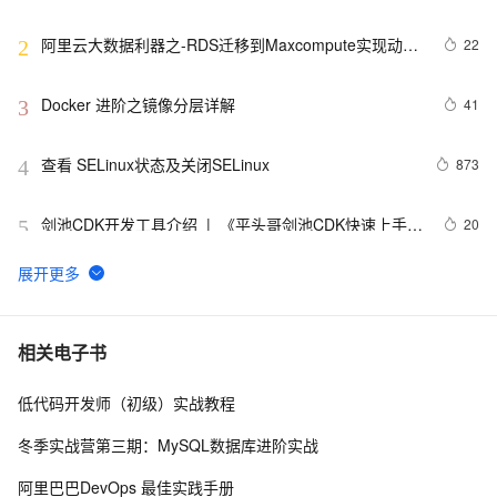
阿里云大数据利器之-RDS迁移到Maxcompute实现动态
22
2
分区
Docker 进阶之镜像分层详解
41
3
查看 SELinux状态及关闭SELinux
873
4
剑池CDK开发工具介绍  |  《平头哥剑池CDK快速上手指
20
5
南》第一章
WebAssembly 在 MOSN 中的实践 - 基础框架篇
13
6
userdel使用说明
5
7
相关电子书
低代码开发师（初级）实战教程
自己看系统的“系统还原”
14
8
冬季实战营第三期：MySQL数据库进阶实战
AngularJS 五大特性，加快 Web 应用开发
675
9
阿里巴巴DevOps 最佳实践手册