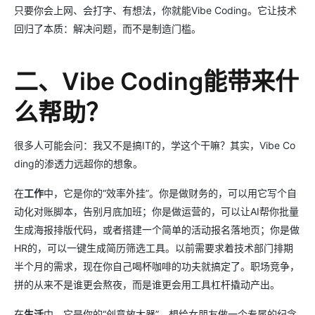
只要你会上网、会打字、有想法，你就能Vibe Coding。它让技术
回归了本质：解决问题，而不是制造门槛。
二、Vibe Coding能带来什
么帮助？
很多人可能会问：我又不是搞IT的，学这个干嘛？其实，Vibe Co
ding的渗透力远超你的想象。
在
工作
中，它是你的“效率外挂”。你是做财务的，可以用它写个自
动化对账脚本，告别月底加班；你是做运营的，可以让AI帮你批量
生成海报排版代码，或者搭建一个简单的活动报名落地页；你是做
HR的，可以一键生成简历筛选工具。以前需要求着技术部门排期
半个月的需求，现在你自己喝杯咖啡的功夫就搞定了。职场竞争，
拼的从来不是谁更会熬夜，而是谁更会用工具杠杆撬动产出。
在
生活
中，它是你的“创意放大器”。想给女朋友做一个专属的纪念