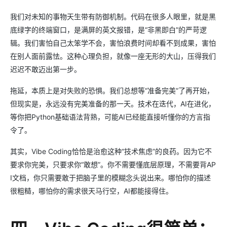
我们对未知的事物天生带有防御机制。代码在很多人眼里，就是黑
底绿字的终端窗口，是满屏的英文报错，是“非黑即白”的严苛逻
辑。我们害怕自己太笨学不会，害怕浪费时间却看不到成果，害怕
在别人面前露怯。这种心理负担，就像一座无形的大山，压得我们
迟迟不敢迈出第一步。
拖延，本质上是对失败的恐惧。我们总想等“准备完美”了再开始，
但现实是，永远没有完美准备的那一天。技术在迭代，AI在进化，
等你把Python基础语法背熟，可能AI已经能直接听懂你的方言指
令了。
其实，Vibe Coding恰恰是治愈这种“技术焦虑”的良药。因为它不
要求你完美，只要求你“敢想”。你不需要懂底层原理，不需要背AP
I文档，你只需要敢于把脑子里的模糊念头说出来。哪怕你的描述
很粗糙，哪怕你的需求很天马行空，AI都能接得住。