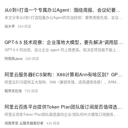
从0到1打造一个专属办公Agent：围绕周报、会议纪要与任务分发的完整过程
本文分享从0到1打造轻量办公Agent的实战经验：聚焦周报生成、会议纪要提炼与任务自动分发三大刚需。不堆术语、不求全能，用Python+API+简单Prompt，两周落地可用方案，日均节省1小时重复劳动，让团队告别“记不住、找不到、没人跟”。
站大爷
554
GPT-5.5 技术观察：企业落地大模型，要先解决“调用层”问题
GPT-5.5 的出现，会让企业 agent 的上限更高。但决定项目能不能上线的，往往不是模型上限，而是调用层、权限、成本和稳定性。
阿简简Jane
280
阿里云服务器ECS架构：X86计算和Arm有啥区别？GPU、裸金属和高性能计算区别
阿里云ECS提供五大架构：X86（兼容性强，适用通用场景）、ARM（低功耗高能效，搭载倚天710等）、GPU型（加速AI训练/图形渲染）、弹性裸金属（无虚拟化，物理机性能+云弹性）、HPC/SCC（专为科学计算与分布式AI优化）。按需选型，提升效率与性价比。（239字）
程序员在线
755
阿里云百炼平台提供Token Plan团队版订阅是否值得选，有哪些优势？
阿里云百炼Token Plan团队版是面向企业/团队的AI大模型订阅服务，以统一Credits计量，支持Qwen、Kimi、GLM等十余款多模态模型及Cursor等主流工具；提供标准/高级/尊享三档坐席，预算可控、多租户隔离、数据安全，仅限华北2地域。（239字）
阅微草堂-云服务器爱好者
430