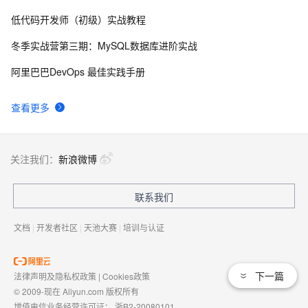
低代码开发师（初级）实战教程
APP轻松通过苹果IPv6审核——阿里云网络产品级解
4900
8
决方案
冬季实战营第三期：MySQL数据库进阶实战
新功能：阿里云负载均衡SLB支持HTTP/HTTPS超时
4885
9
阿里巴巴DevOps 最佳实践手册
时间自定义功能
NAT网关之SNAT进阶使用（二）构建ECS级别
4264
10
查看更多
SNAT出网方式
关注我们：
新浪微博
联系我们
文档
|
开发者社区
|
天池大赛
|
培训与认证
下一篇
法律声明及隐私权政策
|
Cookies政策
© 2009-现在 Aliyun.com 版权所有
增值电信业务经营许可证：
浙B2-20080101