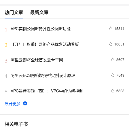
热门文章
最新文章
VPC实例公网IP转弹性公网IP功能
15844
1
【开年Hi购季】网络产品优惠活动看板
10651
2
阿里云即将全球首发云骨干网
8607
3
阿里云ECS网络增强型实例设计原理
7549
4
VPC最佳实践（四）：VPC中的访问控制
6823
5
用Ruby实现一个最简的区块链
6410
6
VPC最佳实践（五）：如何构建混合云？
6302
7
相关电子书