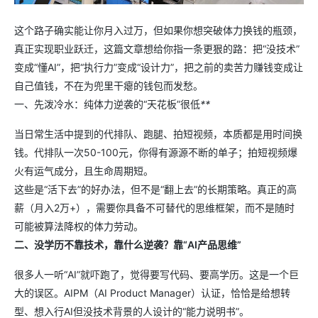
这个路子确实能让你月入过万，但如果你想突破体力换钱的瓶颈，
真正实现职业跃迁，这篇文章想给你指一条更狠的路：把“没技术”
变成“懂AI”，把“执行力”变成“设计力”，把之前的卖苦力赚钱变成让
自己值钱，不在为兜里干瘪的钱包而发愁。
一、先泼冷水：纯体力逆袭的“天花板”很低
**
当日常生活中提到的代排队、跑腿、拍短视频，本质都是用时间换
钱。代排队一次50-100元，你得有源源不断的单子；拍短视频爆
火有运气成分，且生命周期短。
这些是“活下去”的好办法，但不是“翻上去”的长期策略。真正的高
薪（月入2万+），需要你具备不可替代的思维框架，而不是随时
可能被算法降权的体力劳动。
二、没学历不靠技术，靠什么逆袭？靠“AI产品思维”
很多人一听“AI”就吓跑了，觉得要写代码、要高学历。这是一个巨
大的误区。AIPM（AI Product Manager）认证，恰恰是给想转
型、想入行AI但没技术背景的人设计的“能力说明书”。