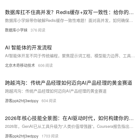
数据库扛不住高并发？Redis缓存+双写一致性：给你的系统装上“涡轮增压”
数据库小学妹带你破解Redis缓存一致性难题！面对高并发，如何确保Redis与数据库数据同步？详解“先更库后删缓”“延时双删”“Binlog异步同步”等4大方案，直击雪崩、击穿、穿透三座大山，助你构建又快又稳的数据库架构.
数据库小学妹
376
AI 智能体的开发流程
AI智能体开发不同于传统编程，聚焦提示词工程、模型能力边界、工具编排与持续对齐。全流程含六大阶段：需求定义→架构设计→提示与工具编排→测试对齐→部署集成→运维飞轮。强调MVP验证、数据驱动迭代与低代码到代码的渐进演进。（239字）
北京木奇移动技术
606
跨越鸿沟：传统产品经理如何迈向AI产品经理的黄金赛道
跨越鸿沟：传统产品经理如何迈向AI产品经理的黄金赛道
游客ppk2hfj3wdppy
604
2026年核心技能全景图：在AI驱动时代，如何构建你的未来竞争力
2026年，GenAI已从工具升级为“人类价值增强器”。Coursera报告指出：GenAI应用、批判性思维、AI治理与技能融合成四大核心趋势。AIPM（AI产品经理）认证由CAIE研究院推出，覆盖需求洞察、Agent架构、提示工程等全链路能力，助力个人转型与企业AI人才建设，是把握人机协同未来的权威路径。（239字）
游客ppk2hfj3wdppy
1703