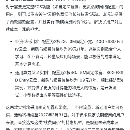
对于需要更完整ECS功能（如自定义镜像、更灵活的网络配置）的
用户，则可以重点关注“云服务器低价长效特惠”活动。该活动提供
了两款爆款配置，并且实行“新购续费同价”政策，解决了用户对后
续成本上涨的担忧。
经济型e实例：配置为2核2G、3M固定带宽、40G ESSD Ent
ry云盘，新购与续费价格均为99元/1年。这款实例适合个人
学习、企业官网、轻量级应用等场景，能以极低的成本满足
基本计算需求。
通用算力型u1实例：配置为2核4G、5M固定带宽、80G ESS
D Entry云盘，新购与续费价格均为199元/1年。相比经济型e
实例，它提供了更强的计算能力和更大的带宽，是开发测
试、小型数据库应用等高性价比选择。
这两款实例均采用固定配置和带宽，且不限流量，新老用户均可购
买，活动将持续至2027年3月31日。对于追求稳定长期使用的用户
来说，直接选择这类“续费同价”的特惠机型，是规避未来成本波
动、实现长期省钱的最稳妥方式。99元和199元云服务器专属活动