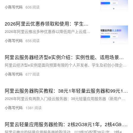
小陈写代码
606
2026阿里云优惠券领取和使用：学生无门槛、个人满减券、企业补贴券等
2026年阿里云推出多种优惠券以降低用户上云成本，包括学生无门槛券、满减券及企业补贴券。优惠券适用于大部分云产品，部分实物及云市场三方商品除外。用户可通过阿里云权益中心等页面领取。
小陈写代码
656
阿里云服务器经济型e实例介绍：实例性能、适用场景、收费标准与最新活动价格参考
阿里云经济型e实例是面向预算有限的个人开发者、学生及初创小微企业的入门级云服务器，以“99元一年，新购续费同价”为亮点。它采用共享架构，搭载Intel处理器，支持灵活的内存配比及ESSD Entry云盘，提供稳定的基础算力，适用于中小型网站、开发测试等轻量级应用。其性能定位清晰，价格实惠，长期使用成本低，是寻求高性价比云服务器的务实之选。
小陈写代码
677
阿里云服务器购买教程：38元1年轻量云服务器和99元1年云服务器，购买全流程详解
2026年阿里云有两款入门级云服务器：38元轻量应用服务器（新用户专享）与99元经济型e实例（新老用户同享）。前者配置2核2G、40GB ESSD云盘、200M带宽，适合建站与开发测试；后者配置相同但带宽3M，支持优惠续费。本文为大家介绍购买资格、注册流程、镜像选择等相关购买步骤，助力用户低成本上云。
小陈写代码
1381
阿里云轻量应用服务器抢购：2核2G38元1年，2核4G9.9元1个月、199元1年，标配200M峰值带宽
阿里云推出的轻量应用服务器抢购活动，以2核2G配置38元/年、2核4G配置9.9元/月或199元/年的价格，为个人开发者、初创团队及中小企业提供了高性价比的云服务选择。活动每天10:00和15:00开抢，面向新用户且限购1台。服务器预装了热门应用镜像，支持快速部署，适用于个人网站、博客、小型应用等多种场景。未抢购成功的用户，也可考虑阿里云的其他特价云服务器或灵活的付费方案。