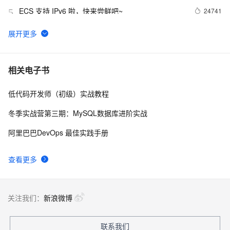
ECS 支持 IPv6 啦，快来尝鲜吧~
24741
5
ECS 系统盘支持一键扩容啦，无需更换系统盘
20733
6
VPC实例公网IP转弹性公网IP功能
15842
7
相关电子书
低代码开发师（初级）实战教程
【降价信息】弹性计算好“任性”，ECS又降价了~
15801
8
冬季实战营第三期：MySQL数据库进阶实战
省钱小贴士（ECS）：教你如何每年省出8w+ 块
15301
9
阿里巴巴DevOps 最佳实践手册
ECS 新版移动端购买发布啦！！！
14516
10
查看更多
关注我们：
新浪微博
联系我们