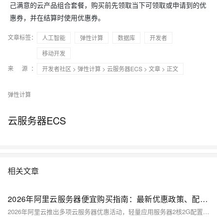
己满意的云产品组合套餐，购买前先领取当下可领取或申请到的优
惠券，并在结算时使用优惠券。
文章标签：
人工智能
弹性计算
数据库
开发者
移动开发
来 源：
开发者社区
>
弹性计算
>
云服务器ECS
>
文章
> 正文
弹性计算
云服务器ECS
相关文章
2026年阿里云服务器便宜购买指南：最新优惠政策、配置选择与省钱技巧
2026年阿里云推出多项云服务器优惠活动，轻量应用服务器2核2G配置仅需38元/年，经济型e实例2核2G 99元/年，通用算力型u1实例2核4G 199元/年。此外，u2i实例享3折起，第九代实例低至6.4折。用户可通过新用户特惠、优惠券及组合购策略，如先购高配产品、使用购物车合并支付、参与组合购活动等，进一步降低成本。通过这些政策和技巧，用户能以更低价格选购适合的云服务器。