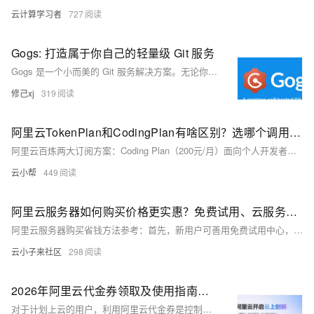
云计算学习者
727
Gogs: 打造属于你自己的轻量级 Git 服务
Gogs 是一个小而美的 Git 服务解决方案。无论你是想在个人服务器上搭建私有的代码仓库，还是为小团队提供一个轻量级的代码协作平台，Gogs 都是一个值得考虑的选择。
修己xj
319
阿里云TokenPlan和CodingPlan有啥区别？选哪个调用ai模型更划算？
阿里云百炼两大订阅方案：Coding Plan（200元/月）面向个人开发者，按调用次数计费，仅支持文本模型，有频次限制；Token Plan团队版（198–1398元/坐席/月）面向企业团队，按Credits统一抵扣，支持文本+图像多模态模型，无频次限制、多租户隔离、数据不用于训练。开通阿里云百炼免费领取千问tokens：https://t.aliyun.com/U/fPVHqY
云小帮
449
阿里云服务器如何购买价格更实惠？免费试用、云服务器特惠与组合购等常见的省钱方法参考
阿里云服务器购买省钱方法参考：首先，新用户可善用免费试用中心，零成本体验超160款云产品，个人享300元、企业享660元免费额度，试用后再购更省心。其次，优先选购特惠款产品：轻量应用服务器低至38元/年、9.9元/月，ECS经济型e实例99元/年起，续费同价。第三，购买数据库、安全等多产品时，推荐通过套餐组合购形式，如ECS+RDS仅198元起，组合享折上折。最后，购买前务必先领优惠券，包括学生300元无门槛券、AI加速季权益礼包等，四招叠加可大幅降低上云成本。
云小子来社区
298
2026年阿里云代金券领取及使用指南：个人和企业用户都能用
对于计划上云的用户，利用阿里云代金券是控制成本的有效方式。代金券作为虚拟券，可直接抵扣云产品费用，且通用性强。用户可通过控制台查看代金券详情，包括面值、余额及有效期等。阿里云为学生和企业用户提供多种优惠券，领取途径多样。使用代金券时，需注意每笔订单限用一张，系统按特定顺序抵扣，且余额在有效期内可继续使用。此外，用户还可关注阿里云云服务器相关活动，以获取更多优惠，最大化利用权益，降低上云成本。