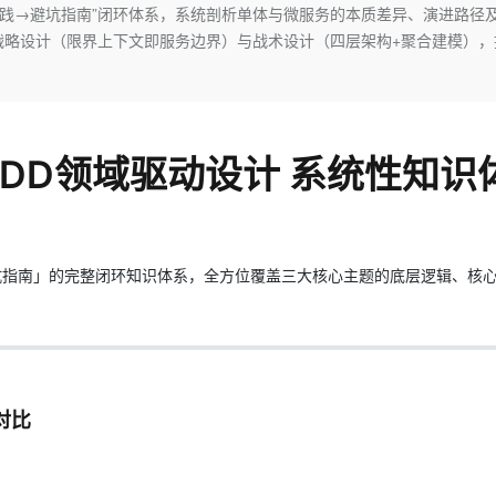
Deepseek-v4-pro
HappyHors
实践→避坑指南”闭环体系，系统剖析单体与微服务的本质差异、演进路径
同享
万小智 AI 建站低至 15元/月
Qoder CN
AI 短剧/漫剧
云原生数据库 
快递物流查询
WordPress
成为服务伙
高校合作
战略设计（限界上下文即服务边界）与战术设计（四层架构+聚合建模），
点，立即开启云上创新
覆盖公网/内网、递归/权威、移动APP等全场景解析服务
送.CN域名，送备案服务码
基于千问大模型等，支持代码智能生成、研发智能问答
AI助力短剧
态智能体模型
旗舰 MoE 大模型，百万上下文与顶尖推理能力
图生视频，流
Ubuntu
服务生态伙伴
云工开物
企业应用
Works
Night Plan 支持 Qwen 3.8-Max
云原生大数据计算服务 MaxCompute
AI 办公
容器服务 Kub
NEW
GLM-5.2
Wan2.7-T
Red Hat
30+ 款产品免费体验
Data Agent 驱动的一站式 Data+AI 开发治理平台
夜间 5 折，Qwen/Meoo/TokenPlan 客户专享
面向分析的企业级SaaS模式云数据仓库
AI智能应用
提供一站式管
科研合作
视觉 Coding、空间感知、多模态思考等全面升级
1M上下文，专为长程任务能力而生
ERP
堂（旗舰版）
SUSE
智能客服
DD领域驱动设计 系统性知识
CRM
防护产品
2个月
自动承接线索
建站小程序
OA 办公系统
AI 应用构建
大模型原生
力提升
财税管理
模板建站
Qoder
大模型服务平台百炼-应用模版
HOT
NEW
坑指南」的完整闭环知识体系，全方位覆盖三大核心主题的底层逻辑、核
面向真实软件
个人版上线、团队版降价；千问3.8-Max首发发尝鲜
丰富多元化的应用模版和解决方案
400电话
定制建站
万有无界
大模型服务平台百炼-智能体
方案
广告营销
模板小程序
的模型效果
灵活可视化地构建企业级 Agent
定制小程序
秒悟
人工智能平台 PAI
APP 开发
对比
云端极速 AI 
新一代 AI 视频生成模型，深度适配广告营销等场景
AI Native 的算法工程平台，一站式完成建模、训练、推理服务部署
建站系统