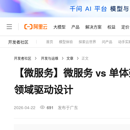
大模型
产品
解决方案
权益
定价
开发者社区
首页
模型体验
探索云世界
问产品
动手实
大模型
产品
解决方案
权益
定价
云市场
伙伴
服务
了解阿里云
精选产品
精选解决方案
普惠上云
产品定价
精选商城
成为销售伙伴
售前咨询
为什么选择阿里云
千问AI平台
开发者社区
开发与运维
文章
正文
了解云产品的定价详情
大模型服务平台百炼
千问办公，解锁你的工作
普惠上云 官方力荐
分销伙伴
在线服务
网站建设
什么是云计算
大
【微服务】微服务 vs 单
大模型服务与应用平台
企业级Agent产品，直接
云服务器38元/年起，超
咨询伙伴
多端小程序
技术领先
云上成本管理
售后服务
轻量应用服务器
Agency Agents：拥
官方推荐返现计划
大模型
精选产品
精选解决方案
Salesforce 国际版订阅
稳定可靠
领域驱动设计
管理和优化成本
推荐新用户得奖励，单订单
销售伙伴合作计划
自助服务
友盟天域
安全合规
人工智能与机器学习
AI
文本生成
云数据库 RDS
HappyHorse 打造一
云工开物
无影生态合作计划
在线服务
观测云
分析师报告
高校专属算力普惠，学生认
计算
互联网应用开发
2026-04-22
691
发布于广东
Qwen3.8-Max
HOT
Salesforce On Alibaba C
工单服务
Tuya 物联网平台阿里云
研究报告与白皮书
人工智能平台 PAI
快速拥有专属 OpenClaw
大模
Consulting Partner 合
大数据
容器
智能体时代全能旗舰模型
免费试用
短信专区
一站式AI开发、训练和推
蓝凌 OA
AI 大模型销售与服务生
现代化应用