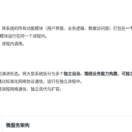
AI 应用
10分钟微调：让0.6B模型媲美235B模
多模态数据信
型
依托云原生高可用架构,实现Dify私有化部署
。将系统的所有功能模块（用户界面、业务逻辑、数据访问层）打包在
一
用1%尺寸在特定领域达到大模型90%以上效果
一个 AI 助手
超强辅助，Bol
所有模块运行在同一个进程内。
即刻拥有 DeepSeek-R1 满血版
在企业官网、通讯软件中为客户提供 AI 客服
、进程内调用。
多种方案随心选，轻松解锁专属 DeepSeek
的演进形态。将大型系统拆分为多个
独立自治、围绕业务能力构建、可独
通过标准化网络协议通信，运行在独立进程中。
跨进程网络通信、独立迭代与扩容。
微服务架构