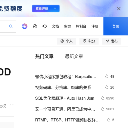
文档
备案
控制台
注册
登录
个人
积分
发布
验
作计划
器
AI 活动
专业服务
服务伙伴合作计划
开发者社区
加入我们
产品动态
服务平台百炼
阿里云 OPC 创新助力计划
热门文章
最新文章
一站式生成采购清单，支持单品或批量购买
io：打造专属 AI 语音助手
S产品伙伴计划（繁花）
峰会
CS
造的大模型服务与应用开发平台
一句话生成原生可编辑精美 PPT 文稿
AI 生产力先锋
Al MaaS 服务伙伴赋能合作
域名
博文
Careers
至高可申请百万元
Qwen3.8-Max 模型上线
DD
开启高性价比 AI 编程新体验
弹性可伸缩的云计算服务
Qwen-Audio-3.0-Realtime 端到端实时语音角色扮演
输入一句话想法, 轻松生成专业的 PPT
先锋实践拓展 AI 生产力的边界
Token 补贴，五大权
计划
海大会
伙伴信用分合作计划
商标
问答
社会招聘
微信小程序抓包教程：Burpsuite版 
48
益加速 OPC 成功
eek-V4-Pro
SS
一键部署幻兽帕鲁游戏服务器
飞天发布时刻
HOT
Open Search 向量检索版支
划
备案
电子书
校园招聘
附所需工具
pSeek-V4-Pro
视频创作，一键激活电商全链路生产力
稳定、安全、高性价比、高性能的云存储服务
一键购买专属联机服务器，轻松开启游戏
所见，即是所愿
持视频检索 Pipeline 功能
更多支持
视频码率、分辨率、帧率的关系
26
划
公司注册
镜像站
视频生成
语音识别与合成
专属 QwenPaw
漫剧工坊：一站式动画创作平台
AI 实训营
HOT
应用身份服务 (IDaaS)
SQL优化器原理 - Auto Hash Join
8290
合作伙伴培训与认证
划
上云迁移
站生成，高效打造优质广告素材
全接入的云上超级电脑
从聊天伙伴进化为能主动干活的本地数字员工
快速生产连贯的高质量长漫剧
从基础到进阶，Agent 创客手把手教你
OpenClaw 管理能力上线
版权
lScope
我要反馈
e-1.1-T2V
Qwen3-TTS-Flash
又一个项目开源，阿里已成为中国
9061
查询合作伙伴
n Alibaba Cloud ISV 合作
代维服务
建企业门户网站
10 分钟搭建微信、支付宝小程序
MaxCompute MaxFrame 提
开源的关键力量？
畅细腻的高质量视频
离线语音合成大模型，多语言方言自适应，低延迟高稳定
创新加速
RTMP、RTSP、HTTP视频协议详解
ope
登录合作伙伴管理后台
5
我要建议
站，无忧落地极速上线
以可视化方式快速构建移动和 PC 门户网站
国内短信简单易用，安全可靠，秒级触达，全球覆盖200+国家和地区。
高效部署网站，快速应用到小程序
供自动弹性内存功能
（附：直播流地址、播放软件）