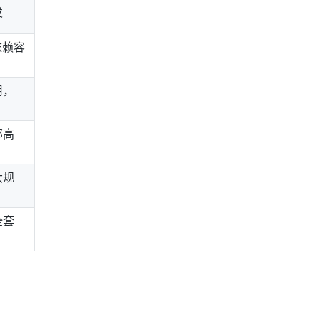
发
依赖容
用，
部高
大规
全套