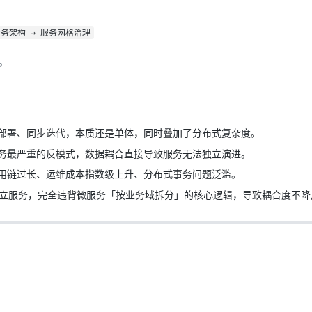
服务架构 → 服务网格治理
。
部署、同步迭代，本质还是单体，同时叠加了分布式复杂度。
务最严重的反模式，数据耦合直接导致服务无法独立演进。
用链过长、运维成本指数级上升、分布式事务问题泛滥。
O分别拆分为独立服务，完全违背微服务「按业务域拆分」的核心逻辑，导致耦合度不