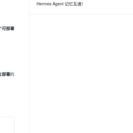
Hermes Agent 记忆互通！
息提取
与 AI 智能体进行实时音视频通话
从文本、图片、视频中提取结构化的属性信息
构建支持视频理解的 AI 音视频实时通话应用
个可部署
t.diy 一步搞定创意建站
构建大模型应用的安全防护体系
通过自然语言交互简化开发流程,全栈开发支持
通过阿里云安全产品对 AI 应用进行安全防护
立部署
的