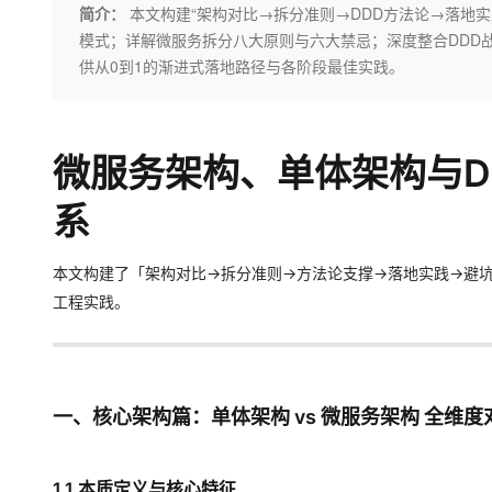
存储
天池大赛
Qwen3.7-Plus
简介：
本文构建“架构对比→拆分准则→DDD方法论→落地
云解析DNS
解决方案免费试用 新老
电子合同
模式；详解微服务拆分八大原则与六大禁忌；深度整合DDD
最高领取价值200元试用
能看、能想、能动手的多模
安全
网络与CDN
AI 算法大赛
畅捷通
供从0到1的渐进式落地路径与各阶段最佳实践。
大数据开发治理平台 Data
AI 产品 免费试用
网络
安全
云开发大赛
Qwen3-VL-Plus
Tableau 订阅
1亿+ 大模型 tokens 和 
可观测
入门学习赛
中间件
AI空中课堂在线直播课
云防火墙
140+云产品 免费试用
微服务架构、单体架构与D
上云与迁云
云原生的云上边界网络安全
产品新客免费试用，最长1
数据库
生态解决方案
大模型服务
系
企业出海
大模型ACA认证体验
大数据计算
助力企业全员 AI 认知与能
行业生态解决方案
千问AI平台-Token Plan
政企业务
媒体服务
本文构建了「架构对比→拆分准则→方法论支撑→落地实践→避
开发者生态解决方案
工程实践。
企业服务与云通信
千问AI平台-模型体验
AI 开发和 AI 应用解决
在线体验全尺寸、多种模态
域名与网站
Happy 系列大模型
终端用户计算
一、核心架构篇：单体架构 vs 微服务架构 全维度
Serverless
1.1 本质定义与核心特征
开发工具