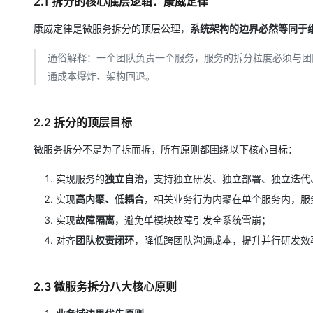
2.1 拆分的核心底层逻辑：康威定律
康威定律是微服务拆分的顶层公理，
系统架构的边界必然等同于
通俗解释：一个团队负责一个服务，服务的拆分粒度必须与团
通成本爆炸、架构回退。
2.2 拆分的顶层目标
微服务拆分不是为了拆而拆，所有原则都围绕以下核心目标：
实现服务的
独立自治
，支持独立研发、独立部署、独立迭代
实现
高内聚、低耦合
，相关业务行为内聚在单个服务内，服
实现
故障隔离
，避免单模块故障引发全系统雪崩；
对齐
团队权责闭环
，降低跨团队沟通成本，提升并行研发效
2.3 微服务拆分八大核心原则