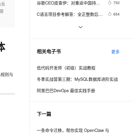
安全
谷歌CEO皮查伊：对重返中国持开
我要投诉
e-1.1-I2V
Cosyvoice-V3-Flash
750
及反
PolarDB
上云场景组合购
Milvus 弹性伸缩功能新增节
伴
放态度
提
漫剧创作，剧本、分镜、视频高效生成
100%兼容MySQL、PostgreSQL，兼容Oracle，支持集中和分布式
覆盖90%+业务场景，专享组合折扣价
点支持范围
畅自然，细节丰富
高表现力语音合成大模型，语音克隆听感自然
VPN
C语言项目参考解答：全正整数后再
654
计算
ernetes 版 ACK
云聚AI 严选权益
AI 原生数据库服务发布
SSL 证书
俗人解读 三维渲染 的工作过程
657
2V
Fun-ASR
，一键激活高效办公新体验
理容器应用的 K8s 服务
精选AI产品，从模型到应用全链提效
Agent 数据网关
文戏情感细腻自然，动作戏激烈拳拳到肉，实现更强表演能力
支持中英文自由切换，具备更强的噪声鲁棒性
堡垒机
国土档案管理信息系统【档案著
581
AI 用量加速计划
云原生数据库 PolarDB
体
录】-他项权利类档案著录
防火墙
、识别商机，让客服更高效、服务更出色。
使用TWO_TASK或者LOCAL环境变
新老同享，达量后返
Agentic Database 发布
586
相关电子书
更多
量?
主机安全
应用
低代码开发师（初级）实战教程
千问办公
NEW
AI 应用及服务市场
心规则与
的智能体编程平台
一站式AI生产力平台
冬季实战营第三期：MySQL数据库进阶实战
AI 应用
伶鹊
阿里巴巴DevOps 最佳实践手册
企业级人与Agent协作平台，接入和调度多个数字员工
智能客服平台，对话机器人、对话分析、智能外呼
大模型
大模型服务平台百炼 - 全妙
自然语言处理
下一篇
应用创作平台
多模态内容创作工具，已接入 DeepSeek
数据标注
机器学习
一条命令迁移，帮你实现 OpenClaw 与