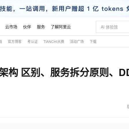
云市场
伙伴
服务
了解阿里云
践
官方博客
考认证
TIANCHI大赛
活动广场
下载
AI 特惠
数据与 API
成为产品伙伴
企业增值服务
最佳实践
价格计算器
AI 场景体
基础软件
产品伙伴合
阿里云认证
市场活动
配置报价
大模型
自助选配和估算价格
新方式
睿译宝，AI翻译排版一步到位
智启 AI 普惠权益
产品生态集成认证中心
企业支持计划
云上春晚
域名与网站
千问官方 MaaS 平台，为开发者和 Agent 而生，新用户赠送 1 亿 + tokens 额度
Qwen Aud
AI Coding
阿里云Maa
2026 阿里云
云服务器 E
为企业打
数据集
Windows
大模型认证
模型
NEW
NEW
体架构 区别、服务拆分原则、D
交付可用成果
值低价云产品抢先购
上传文档即自动完成翻译和格式还原
至高享 1亿+免费 tokens，加速 Al 应用落地
提供智能易用的域名与建站服务
智能编程，一键
安全可靠、
产品生态伙伴
专家技术服务
云上奥运之旅
弹性计算合作
阿里云中企出
手机三要素
宝塔 Linux
全部认证
价格优势
有专属领域专家
GLM-5.2：长任务时代开源旗舰模型
阿里云 OPC 创新助力计划
千问大模型
即刻拥有 DeepS
AI 电商营销
对象存储 O
大模型
产品生态伙伴工作台
企业增值服务台
云栖战略参考
云存储合作计
云栖大会
身份实名认证
CentOS
训练营
推动算力普惠，释放技术红利
最高返9万
多领域专家智能体,一键组建 AI 虚拟交付团队
快速构建应用程序和网站，即刻迈出上云第一步
至高百万元 Token 补贴，加速一人公司成长
多元化、高性能、安全可靠的大模型服务
真正可用的 1M 上下文,一次完成代码全链路开发
轻松解锁专属 Dee
从图文生成到
云上的中国
数据库合作计
活动全景
短信
Docker
图片和
站式影视创作平台
Hermes Agent，打造自进化智能体
Token Plan 模型订阅计划
数字证书管理服务（原SSL证书）
5 分钟轻松部署
AI 广告创作
无影云电脑
企业成长
NEW
信息公告
看见新力量
云网络合作计
OCR 文字识别
JAVA
证享300元代金券
可视化编排打通从文字构思到成片全链路闭环
全托管，含MySQL、PostgreSQL、SQL Server、MariaDB多引擎
自主进化，持久记忆，越用越聪明
Qwen3.8-Max 首发尝鲜，限时加量 10 倍，夜间低至2折
实现全站HTTPS，呈现可信的WEB访问
图文、视频一
随时随地安
魔搭 Mode
Kimi-K3
HappyHors
NEW
loud
服务实践
官网公告
金融模力时刻
Salesforce O
版
发票查验
全能环境
Claude Code + GStack 打造工程团队
千问办公，限时限量积分加倍
Qoder
低代码高效构
AI 建站
短信服务
型
NEW
作计划
Kimi 最新旗舰模型，长程编程与推理利器
让文字生成流
计划
创新中心
魔搭 ModelSc
健康状态
理服务
让AI从“聊天伙伴”进化为能干活的“数字员工”
安装技能 GStack，拥有专属 AI 工程团队
你的AI工作搭子，覆盖日常办公高频场景
面向真实软件的智能体编程平台
0 代码专业建
客户案例
天气预报查询
操作系统
态合作计划