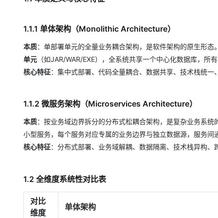
大模型解决方案
迁移与运维管理
快速部署 Dify，高效搭建 
1.1.1 单体架构（Monolithic Architecture）
专有云
本质
：单部署单元的全量业务耦合架构，是软件架构的原生形态
10 分钟在聊天系统中增加
单元
（如JAR/WAR/EXE），全系统共享一个中心化数据库，
核心特征
：集中式部署、代码全量耦合、数据共享、技术栈统一
1.1.2 微服务架构（Microservices Architecture）
本质
：按业务域边界拆分的分布式松耦合架构，是复杂业务系统
小型服务，每个服务对应专属的业务边界与独立数据源，服务间
核心特征
：分布式部署、业务域解耦、数据隔离、技术栈异构、
1.2 全维度系统性对比表
对比
单体架构
维度